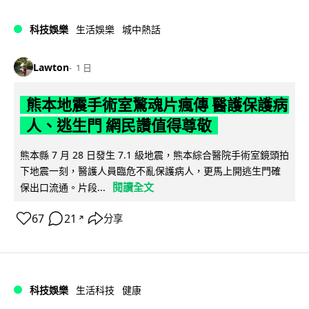
科技娛樂
生活娛樂
城中熱話
Lawton
1 日
熊本地震手術室驚魂片瘋傳 醫護保護病
人、逃生門 網民讚值得尊敬
熊本縣 7 月 28 日發生 7.1 級地震，熊本綜合醫院手術室鏡頭拍
下地震一刻，醫護人員臨危不亂保護病人，更馬上開逃生門確
閱讀全文
保出口流通。片段...
67
21
分享
↗
科技娛樂
生活科技
健康