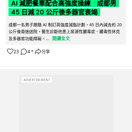
AI 減肥餐單配合高強度操練 成都男
45 日減 20 公斤後多器官衰竭
成都一名男子跟隨 AI 制訂高強度減脂計劃，45 日內減去約 20
公斤後昏迷送院。醫生診斷他患上尿源性膿毒症、膿毒性休克
閱讀全文
及多器官功能障礙。...
23
4
分享
↗
ADVERTISEMENT