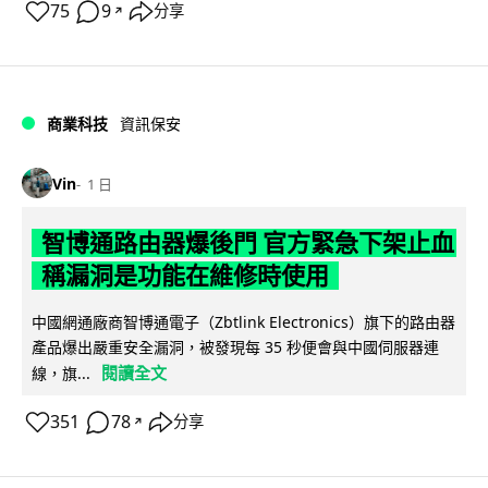
75
9
分享
↗
商業科技
資訊保安
Vin
1 日
智博通路由器爆後門 官方緊急下架止血
稱漏洞是功能在維修時使用
中國網通廠商智博通電子（Zbtlink Electronics）旗下的路由器
產品爆出嚴重安全漏洞，被發現每 35 秒便會與中國伺服器連
閱讀全文
線，旗...
351
78
分享
↗