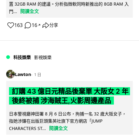
置 32GB RAM 的建議。分析指微軟同時新推出的 8GB RAM 入
閱讀全文
門...
163
16
分享
↗
科技娛樂
影視娛樂
Lawton
1 日
訂購 43 億日元精品後棄單 大阪女 2 年
後終被捕 涉海賊王,火影周邊產品
日本警視廳神田署 8 月 6 日公布，拘捕一名 32 歲大阪女子，
指她涉嫌在出版巨頭集英社旗下官方網店「JUMP
閱讀全文
CHARACTERS ST...