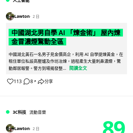
人工智能
Lawton
2 日
中國湖北男自學 AI 「煉金術」 屋內煉
金冒濃煙驚動全區
中國湖北黃石一名男子見金價高企，利用 AI 自學提煉黃金，在
租住單位私設高壓爐及作坊冶煉，過程產生大量刺鼻濃煙，驚
閱讀全文
動鄰居報警。警方到場揭發整...
113
8
分享
↗
3C科技
流動音樂
89
Lawton
2 日