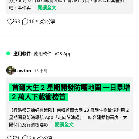
方於 8 月 6 日宣布即將大幅上調 API 收費，惟未公布具體加
閱讀全文
幅。事件與...
53
16
分享
↗
iOS App
應用軟件
應用軟件
Lawton
15 小時
首爾大生 2 星期開發防曬地圖 一日暴增
2 萬人下載衝榜首
【行路都要揀好有遮陰】南韓首爾大學 23 歲學生劉敏俊利用 2
星期開發防曬導航 App「走向陰涼處」，結合建築物高度、太
閱讀全文
陽仰角及行道樹陰影...
71
3
分享
↗