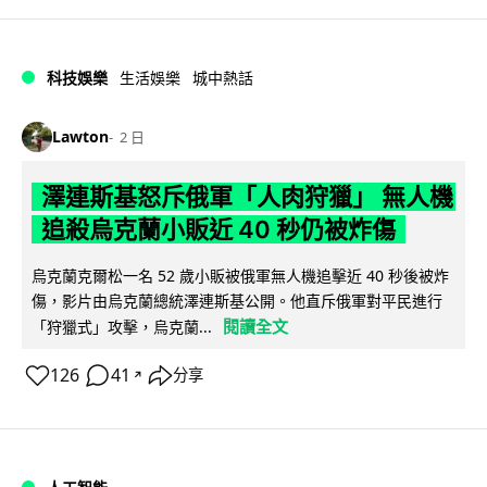
科技娛樂
生活娛樂
城中熱話
Lawton
2 日
澤連斯基怒斥俄軍「人肉狩獵」 無人機
追殺烏克蘭小販近 40 秒仍被炸傷
烏克蘭克爾松一名 52 歲小販被俄軍無人機追擊近 40 秒後被炸
傷，影片由烏克蘭總統澤連斯基公開。他直斥俄軍對平民進行
閱讀全文
「狩獵式」攻擊，烏克蘭...
126
41
分享
↗