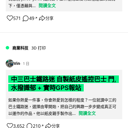
閱讀全文
下，僅憑藉與...
571
49
分享
↗
商業科技
3D 打印
Vin
1 日
中三巴士鐵路迷 自製紙皮遙控巴士 門,
水撥識郁 + 實時GPS報站
如果你熱愛一件事，你會熱愛到怎樣的程度？一位就讀中三的
巴士鐵路迷，選擇由零開始，把自己的興趣一步步變成真正可
閱讀全文
以運作的作品。他以紙皮親手製作出...
3,652
210
分享
↗