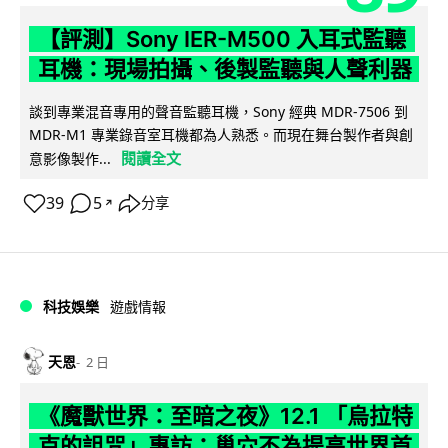
【評測】Sony IER-M500 入耳式監聽
耳機：現場拍攝、後製監聽與人聲利器
談到專業混音專用的聲音監聽耳機，Sony 經典 MDR-7506 到
MDR-M1 專業錄音室耳機都為人熟悉。而現在舞台製作者與創
閱讀全文
意影像製作...
39
5
分享
↗
科技娛樂
遊戲情報
天恩
2 日
《魔獸世界：至暗之夜》12.1 「烏拉特
克的詛咒」專訪：巢穴不為提高世界首