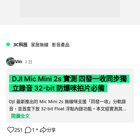
3C科技
家居無線
影音產品
Vin
2 日
DJI Mic Mini 2s 實測 四發一收同步獨
立錄音 32-bit 防爆咪拍片必備
DJI 最新推出的 Mic Mini 2s 無線咪支援「四發一收」分軌錄
音，並首度下放 32-bit Float 浮點內錄功能。本文經實測其...
閱讀全文
251
1
分享
↗