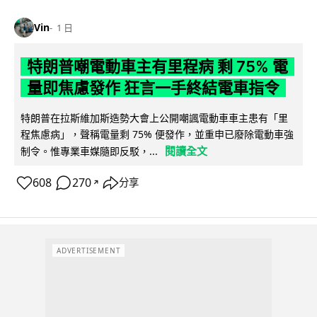
Vin
1 日
特朗普嘲電動車主有里程病 剩 75% 電
量即焦慮發作 狂言一手終結電車指令
特朗普在拉斯維加斯造勢大會上公開嘲諷電動車車主患有「里
程焦慮病」，聲稱電量剩 75% 便發作，並重申已廢除電動車強
閱讀全文
制令。惟專業車媒隨即反駁，...
608
270
分享
↗
ADVERTISEMENT