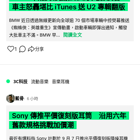
車主怒轟堪比 iTunes 送 U2 專輯翻版
BMW 近日透過無線更新向全球逾 70 個市場車輛中控熒幕推送
《蜘蛛俠：英雄重生》宣傳動畫，啟動車輛即彈出通知，觸發
閱讀全文
大批車主不滿。BMW 早...
1
分享
3C科技
流動音樂
音樂耳機
藍骨
6 小時
Sony 傳推平價復刻版耳筒 沿用六年
舊款規格挑戰加價潮
最近有爆料指 Sony 計劃於 9 月 7 日推出平價復刻版降噪耳機