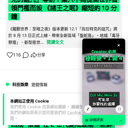
領門檻而設 《諸王之眠》縮短約 10 分
鐘
《魔獸世界：至暗之夜》版本更新 12.1「烏拉特克的詛咒」將
於 8 月 13 日正式上線，帶來全新區域「盤蛇島」、地城「毒牙
閱讀全文
祭壇」、新型態世...
×
116
分享
科技娛樂
遊戲情報
Lawton
2 日
本網站正使用 Cookie
我們使用 Cookie 改善網站體驗。 繼續使用
🎵
⛶
我們的網站即表示您同意我們的
Cookie 政
日本二手遊戲店減 90% 門市 業績反增
策
。
📖 詳細評測
→
四成 "懷舊"在 Z 世代變成最潮「新鮮