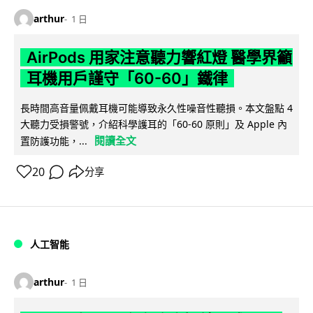
arthur
1 日
AirPods 用家注意聽力響紅燈 醫學界籲
耳機用戶謹守「60-60」鐵律
長時間高音量佩戴耳機可能導致永久性噪音性聽損。本文盤點 4
大聽力受損警號，介紹科學護耳的「60-60 原則」及 Apple 內
閱讀全文
置防護功能，...
20
分享
人工智能
arthur
1 日