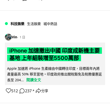
科技娛樂
生活娛樂
城中熱話
Vin
1 日
iPhone 加速撤出中國 印度成新機主要
基地 上年組裝增至5500萬部
Apple 加速將 iPhone 生產線由中國轉往印度，目標兩年內將
產量最高 50% 移至當地。印度政府推出關稅豁免及稅務優惠延
閱讀全文
長至 204...
512
237
分享
↗