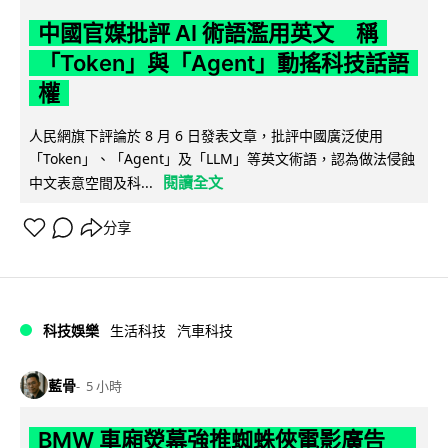
中國官媒批評 AI 術語濫用英文 稱
「Token」與「Agent」動搖科技話語
權
人民網旗下評論於 8 月 6 日發表文章，批評中國廣泛使用
「Token」、「Agent」及「LLM」等英文術語，認為做法侵蝕
閱讀全文
中文表意空間及科...
分享
科技娛樂
生活科技
汽車科技
藍骨
5 小時
BMW 車廂熒幕強推蜘蛛俠電影廣告