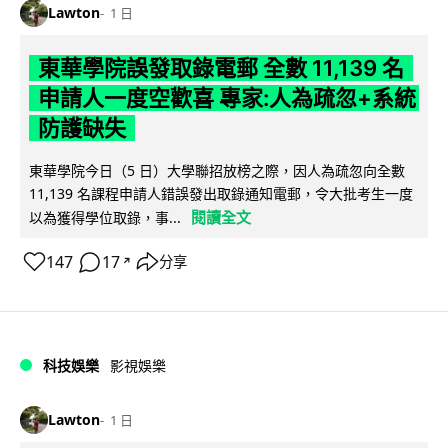
Lawton
1 日
東華學院誤發取錄電郵 全數 11,139 名
申請人一度空歡喜 專家:人為疏忽+系統
防護缺失
東華學院今日（5 日）大學聯招放榜之際，因人為疏忽向全數
11,139 名課程申請人錯誤發出取錄通知電郵，令大批考生一度
閱讀全文
以為獲得學位取錄，事...
147
17
分享
↗
科技娛樂
影視娛樂
Lawton
1 日