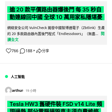
逾 20 款平價路由器爆後門 每 35 秒自
動連線回中國 全球 10 萬用家私隱堪憂
網絡安全公司 VulnCheck 揭發中國智博通電子（Zbtlink）生產
閱
的 20 多款路由器內置後門程式「Endlessdoors」（無盡...
讀全文
766
188
分享
↗
人工智能
arthur
19 小時
Tesla HW3 舊硬件裝 FSD v14 Lite 頻
現過熱 部分電腦損毀車主須自費維修