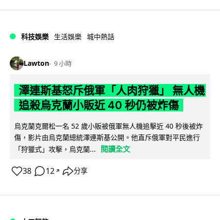
科技娛樂
生活娛樂
城中熱話
Lawton
9 小時
澤連斯基怒斥俄軍「人肉狩獵」 無人機
追殺烏克蘭小販近 40 秒仍被炸傷
烏克蘭克爾松一名 52 歲小販被俄軍無人機追擊近 40 秒後被炸
傷，影片由烏克蘭總統澤連斯基公開。他直斥俄軍對平民進行
閱讀全文
「狩獵式」攻擊，烏克蘭...
38
12
分享
↗