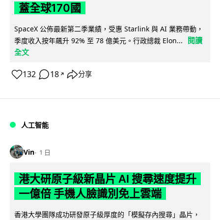
蓋全球170國
SpaceX 公佈最新第二季業績，受惠 Starlink 與 AI 業務帶動，
閱讀
季度收入按年飆升 92% 至 78 億美元。行政總裁 Elon...
全文
132
18
分享
↗
人工智能
Vin
1 日
港大研原子級新晶片 AI 搜尋速度提升
一億倍 手機人臉識別免上雲端
香港大學團隊成功研發原子級厚度的「模擬存內搜尋」晶片，