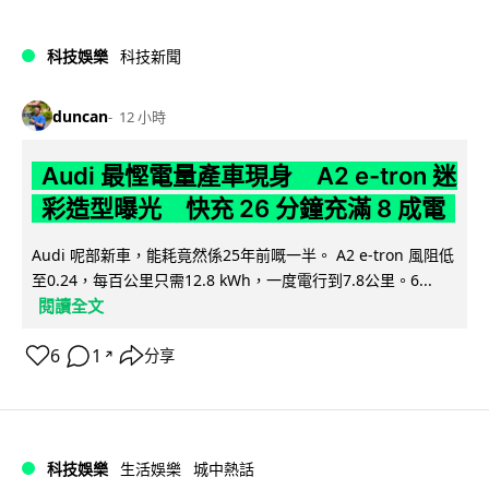
科技娛樂
科技新聞
duncan
12 小時
Audi 最慳電量產車現身 A2 e-tron 迷
彩造型曝光 快充 26 分鐘充滿 8 成電
Audi 呢部新車，能耗竟然係25年前嘅一半。 A2 e-tron 風阻低
至0.24，每百公里只需12.8 kWh，一度電行到7.8公里。6...
閱讀全文
6
1
分享
↗
科技娛樂
生活娛樂
城中熱話