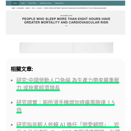
相關文章:
研究:中國勞動人口急縮 為生產力帶來嚴重壓
力 或拖累經濟增長
研究證實：廁所滑手機增加痔瘡風險達 1.5
倍
研究指年輕人依賴 AI 擔任「戀愛顧問」 近