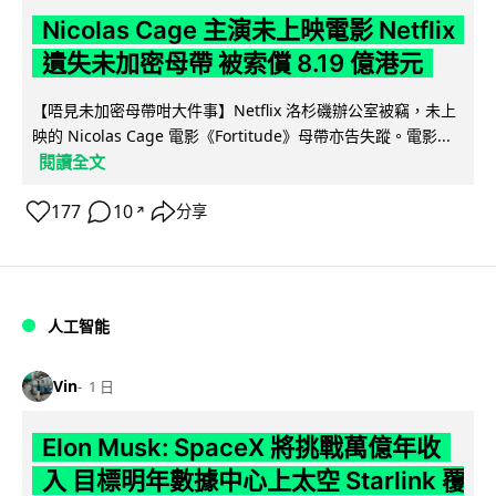
Nicolas Cage 主演未上映電影 Netflix
遺失未加密母帶 被索償 8.19 億港元
【唔見未加密母帶咁大件事】Netflix 洛杉磯辦公室被竊，未上
映的 Nicolas Cage 電影《Fortitude》母帶亦告失蹤。電影...
閱讀全文
177
10
分享
↗
人工智能
Vin
1 日
Elon Musk: SpaceX 將挑戰萬億年收
入 目標明年數據中心上太空 Starlink 覆