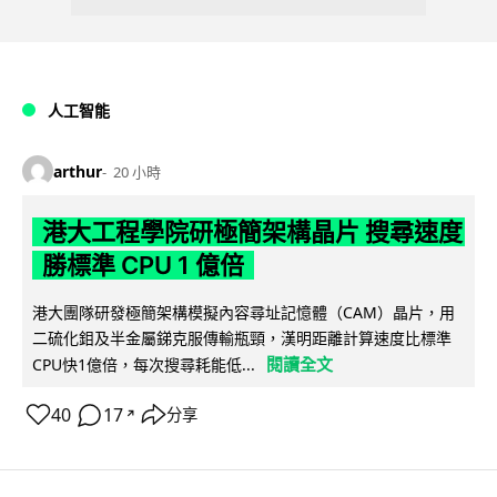
人工智能
arthur
20 小時
港大工程學院研極簡架構晶片 搜尋速度
勝標準 CPU 1 億倍
港大團隊研發極簡架構模擬內容尋址記憶體（CAM）晶片，用
二硫化鉬及半金屬銻克服傳輸瓶頸，漢明距離計算速度比標準
閱讀全文
CPU快1億倍，每次搜尋耗能低...
40
17
分享
↗