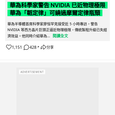
華為科學家警告 NVIDIA 已近物理極限
華為「韜定律」可繞過摩爾定律瓶頸
華為半導體首席科學家廖恒罕見接受近 5 小時專訪，警告
NVIDIA 等西方晶片巨頭正逼近物理極限，傳統製程升級已失經
閱讀全文
濟效益。他同時介紹華為...
1,151
428
分享
↗
ADVERTISEMENT