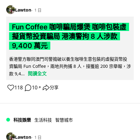
Lawton
1 日
Fun Coffee 咖啡騙局爆煲 咖啡包裝虛
擬貨幣投資騙局 港澳警拘 8 人涉款
9,400 萬元
香港警方聯同澳門司警搗破以養生咖啡生意包裝的虛擬貨幣投
資騙局 Fun Coffee，兩地共拘捕 8 人，接獲逾 200 宗舉報，涉
閱讀全文
款 9,4...
118
10
分享
↗
科技娛樂
生活科技
智慧城市
Lawton
1 日