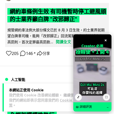
網約車條例生效 有司機暫時停工避風頭
的士業界籲白牌 "改邪歸正"
規管網約車法例大部分條文已於 8 月 3 日生效，的士業界就期
望白牌車司機，能夠「改邪歸正」回流駕駛的士。新例大幅提
×
閱讀全文
高罰則，首次定罪最高罰款...
205
146
分享
↗
人工智能
本網站正使用 Cookie
Lawton
1 日
我們使用 Cookie 改善網站體驗。 繼續使用
🎵
⛶
我們的網站即表示您同意我們的
Cookie 政
策
。
白宮拒測中國開放 AI 模型 業界質疑安
📖 詳細評測
→