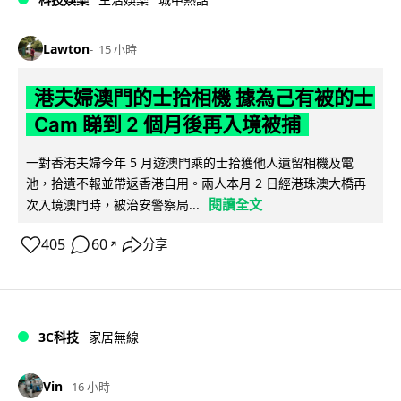
Lawton
15 小時
港夫婦澳門的士拾相機 據為己有被的士
Cam 睇到 2 個月後再入境被捕
一對香港夫婦今年 5 月遊澳門乘的士拾獲他人遺留相機及電
池，拾遺不報並帶返香港自用。兩人本月 2 日經港珠澳大橋再
閱讀全文
次入境澳門時，被治安警察局...
405
60
分享
↗
3C科技
家居無線
Vin
16 小時