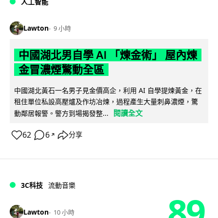
人工智能
Lawton
9 小時
中國湖北男自學 AI 「煉金術」 屋內煉
金冒濃煙驚動全區
中國湖北黃石一名男子見金價高企，利用 AI 自學提煉黃金，在
租住單位私設高壓爐及作坊冶煉，過程產生大量刺鼻濃煙，驚
閱讀全文
動鄰居報警。警方到場揭發整...
62
6
分享
↗
3C科技
流動音樂
89
Lawton
10 小時