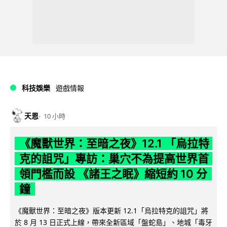
科技娛樂
遊戲情報
天恩
10 小時
《魔獸世界：至暗之夜》12.1 「烏拉特
克的詛咒」專訪：巢穴不為提高世界首
領門檻而設 《諸王之眠》縮短約 10 分
鐘
《魔獸世界：至暗之夜》版本更新 12.1「烏拉特克的詛咒」將
於 8 月 13 日正式上線，帶來全新區域「盤蛇島」、地城「毒牙