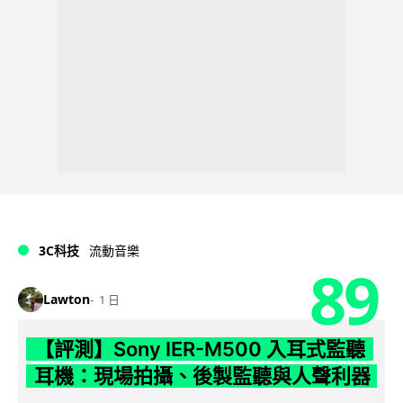
3C科技
流動音樂
89
Lawton
1 日
【評測】Sony IER-M500 入耳式監聽
耳機：現場拍攝、後製監聽與人聲利器