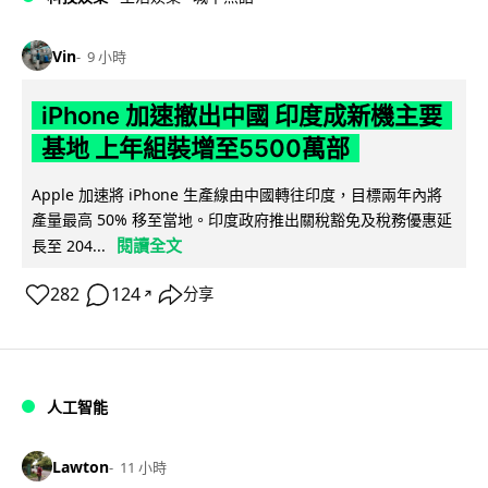
Vin
9 小時
iPhone 加速撤出中國 印度成新機主要
基地 上年組裝增至5500萬部
Apple 加速將 iPhone 生產線由中國轉往印度，目標兩年內將
產量最高 50% 移至當地。印度政府推出關稅豁免及稅務優惠延
閱讀全文
長至 204...
282
124
分享
↗
人工智能
Lawton
11 小時