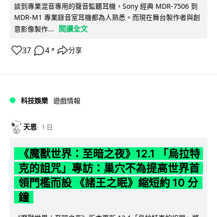
談到專業混音專用的聲音監聽耳機，Sony 經典 MDR-7506 到
MDR-M1 專業錄音室耳機都為人熟悉。而現在舞台製作者與創
閱讀全文
意影像製作...
37
4
分享
↗
科技娛樂
遊戲情報
天恩
1 日
《魔獸世界：至暗之夜》12.1 「烏拉特
克的詛咒」專訪：巢穴不為提高世界首
領門檻而設 《諸王之眠》縮短約 10 分
鐘