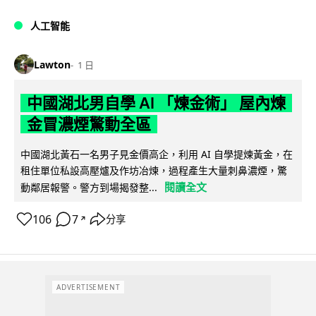
人工智能
Lawton
1 日
中國湖北男自學 AI 「煉金術」 屋內煉
金冒濃煙驚動全區
中國湖北黃石一名男子見金價高企，利用 AI 自學提煉黃金，在
租住單位私設高壓爐及作坊冶煉，過程產生大量刺鼻濃煙，驚
閱讀全文
動鄰居報警。警方到場揭發整...
106
7
分享
↗
ADVERTISEMENT