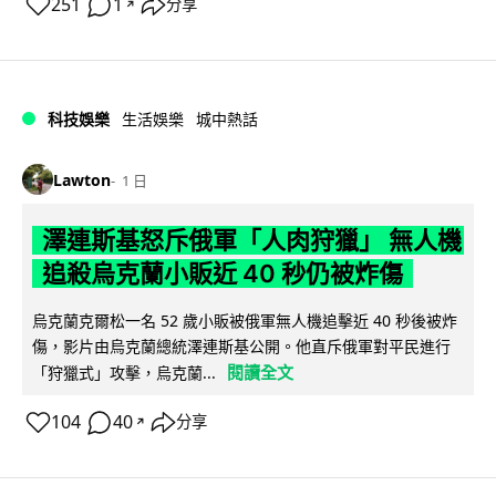
251
1
分享
↗
科技娛樂
生活娛樂
城中熱話
Lawton
1 日
澤連斯基怒斥俄軍「人肉狩獵」 無人機
追殺烏克蘭小販近 40 秒仍被炸傷
烏克蘭克爾松一名 52 歲小販被俄軍無人機追擊近 40 秒後被炸
傷，影片由烏克蘭總統澤連斯基公開。他直斥俄軍對平民進行
閱讀全文
「狩獵式」攻擊，烏克蘭...
104
40
分享
↗