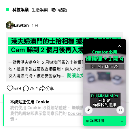
科技娛樂
生活娛樂
城中熱話
Lawton
1 日
港夫婦澳門的士拾相機 據為己有被的士
×
Cam 睇到 2 個月後再入境被捕
一對香港夫婦今年 5 月遊澳門乘的士拾獲他人遺留相機及電
池，拾遺不報並帶返香港自用。兩人本月 2 日經港珠澳大橋再
閱讀全文
次入境澳門時，被治安警察局...
539
75
分享
↗
本網站正使用 Cookie
我們使用 Cookie 改善網站體驗。 繼續使用
🎵
⛶
我們的網站即表示您同意我們的
Cookie 政
3C科技
家居無線
策
。
📖 詳細評測
→