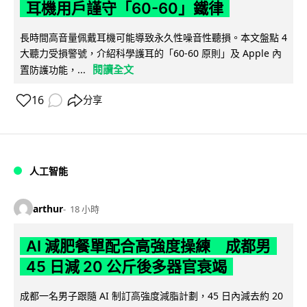
耳機用戶謹守「60-60」鐵律
長時間高音量佩戴耳機可能導致永久性噪音性聽損。本文盤點 4
大聽力受損警號，介紹科學護耳的「60-60 原則」及 Apple 內
閱讀全文
置防護功能，...
16
分享
人工智能
arthur
18 小時
AI 減肥餐單配合高強度操練 成都男
45 日減 20 公斤後多器官衰竭
成都一名男子跟隨 AI 制訂高強度減脂計劃，45 日內減去約 20