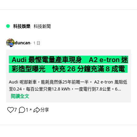
科技娛樂
科技新聞
duncan
1 日
Audi 最慳電量產車現身 A2 e-tron 迷
彩造型曝光 快充 26 分鐘充滿 8 成電
Audi 呢部新車，能耗竟然係25年前嘅一半。 A2 e-tron 風阻低
至0.24，每百公里只需12.8 kWh，一度電行到7.8公里。6...
閱讀全文
7
1
分享
↗