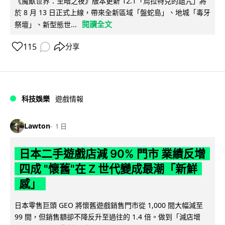
《魔獸世界：至暗之夜》版本更新 12.1「烏拉特克的詛咒」將
於 8 月 13 日正式上線，帶來全新區域「盤蛇島」、地城「毒牙
閱讀全文
祭壇」、新型態世...
115
分享
科技娛樂
遊戲情報
Lawton
1 日
日本二手遊戲店減 90% 門市 業績反增
四成 "懷舊"在 Z 世代變成最潮「新鮮
感」
日本零售巨頭 GEO 將懷舊遊戲銷售門市從 1,000 間大幅減至
99 間，但銷售額卻不降反升至過往的 1.4 倍。做到「減店增