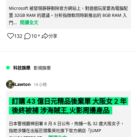
Microsoft 被發現靜靜刪除官方網站上，對遊戲玩家要為電腦配
置 32GB RAM 的建議。分析指微軟同時新推出的 8GB RAM 入
閱讀全文
門...
132
10
分享
↗
科技娛樂
影視娛樂
Lawton
14 小時
訂購 43 億日元精品後棄單 大阪女 2 年
後終被捕 涉海賊王,火影周邊產品
日本警視廳神田署 8 月 6 日公布，拘捕一名 32 歲大阪女子，
指她涉嫌在出版巨頭集英社旗下官方網店「JUMP