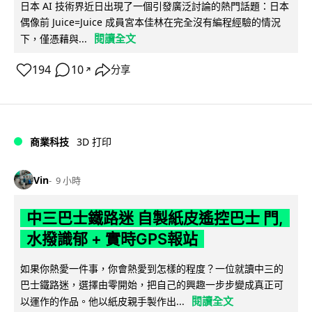
日本 AI 技術界近日出現了一個引發廣泛討論的熱門話題：日本
偶像前 Juice=Juice 成員宮本佳林在完全沒有編程經驗的情況
閱讀全文
下，僅憑藉與...
194
10
分享
↗
商業科技
3D 打印
Vin
9 小時
中三巴士鐵路迷 自製紙皮遙控巴士 門,
水撥識郁 + 實時GPS報站
如果你熱愛一件事，你會熱愛到怎樣的程度？一位就讀中三的
巴士鐵路迷，選擇由零開始，把自己的興趣一步步變成真正可
閱讀全文
以運作的作品。他以紙皮親手製作出...