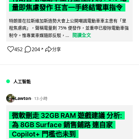
量即焦慮發作 狂言一手終結電車指令
特朗普在拉斯維加斯造勢大會上公開嘲諷電動車車主患有「里
程焦慮病」，聲稱電量剩 75% 便發作，並重申已廢除電動車強
閱讀全文
制令。惟專業車媒隨即反駁，...
452
204
分享
↗
人工智能
Lawton
13 小時
微軟刪走 32GB RAM 遊戲建議 分析:
為 8GB Surface 銷售鋪路 連自家
Copilot+ 門檻也未到