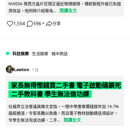
NVIDIA 等西方晶片巨頭正逼近物理極限，傳統製程升級已失經
閱讀全文
濟效益。他同時介紹華為...
1,554
596
分享
↗
科技娛樂
生活娛樂
城中熱話
Lawton
1 日
家長無得慳錢買二手書 電子啟動碼鎖死
二手教科書 學生無法做功課
社福界立法會議員陳文宜指，一間中學書單價錢按年加 14.7%
遠超通漲，令家長難以負擔。而且電子教材啟動碼這項設計，
閱讀全文
令學生無法完成功課，二手...