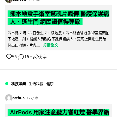
熊本地震手術室驚魂片瘋傳 醫護保護病
人、逃生門 網民讚值得尊敬
熊本縣 7 月 28 日發生 7.1 級地震，熊本綜合醫院手術室鏡頭拍
下地震一刻，醫護人員臨危不亂保護病人，更馬上開逃生門確
閱讀全文
保出口流通。片段...
56
16
分享
↗
科技娛樂
生活科技
健康
arthur
17 小時
AirPods 用家注意聽力響紅燈 醫學界籲