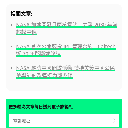
相關文章:
NASA 加速開發月面核電站 力爭 2030 年前
超越中俄
NASA 首次公開競投 JPL 管理合約 Caltech
近 70 年壟斷或終結
NASA 嚴防中國間諜活動 禁持美簽中國公民
參與計劃及連接內部系統
📮
更多精彩文章每日送到電子郵箱