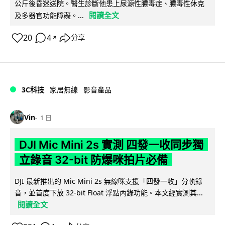
公斤後昏迷送院。醫生診斷他患上尿源性膿毒症、膿毒性休克
閱讀全文
及多器官功能障礙。...
20
4
分享
↗
3C科技
家居無線
影音產品
Vin
1 日
DJI Mic Mini 2s 實測 四發一收同步獨
立錄音 32-bit 防爆咪拍片必備
DJI 最新推出的 Mic Mini 2s 無線咪支援「四發一收」分軌錄
音，並首度下放 32-bit Float 浮點內錄功能。本文經實測其...
閱讀全文