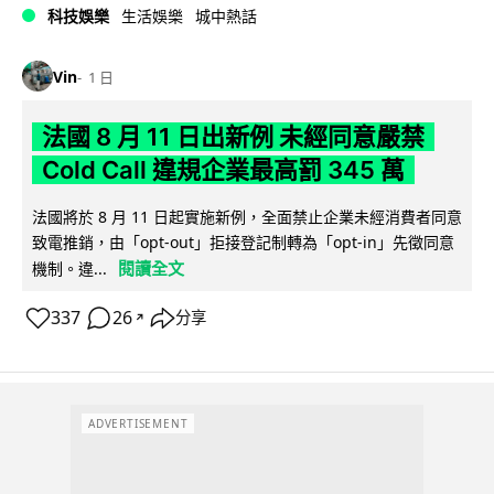
科技娛樂
生活娛樂
城中熱話
Vin
1 日
法國 8 月 11 日出新例 未經同意嚴禁
Cold Call 違規企業最高罰 345 萬
法國將於 8 月 11 日起實施新例，全面禁止企業未經消費者同意
致電推銷，由「opt-out」拒接登記制轉為「opt-in」先徵同意
閱讀全文
機制。違...
337
26
分享
↗
ADVERTISEMENT