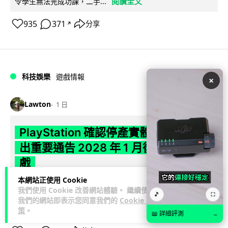
閱讀全文
令學生無法完成功課，二手...
935
371
分享
↗
科技娛樂
遊戲情報
×
Lawton
1 日
PlayStation 確認停產實體光碟 包裝印
出重要通告 2028 年 1 月後不出光碟遊
戲
本網站正使用 Cookie
Sony 已在 PS5 主機包裝加貼提示貼紙，重申官方 7 月已公布
我們使用 Cookie 改善網站體驗。 繼續使用
🎵
⛶
計劃：2028 年 1 月起停產新遊戲實體光碟。分析師預期 PS6
我們的網站即表示您同意我們的
Cookie 政
閱讀全文
因此...
策
。
📖 詳細評測
→