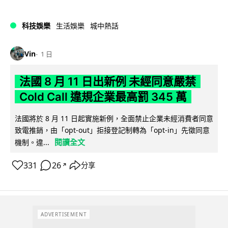
科技娛樂
生活娛樂
城中熱話
Vin
1 日
法國 8 月 11 日出新例 未經同意嚴禁
Cold Call 違規企業最高罰 345 萬
法國將於 8 月 11 日起實施新例，全面禁止企業未經消費者同意
致電推銷，由「opt-out」拒接登記制轉為「opt-in」先徵同意
閱讀全文
機制。違...
331
26
分享
↗
ADVERTISEMENT