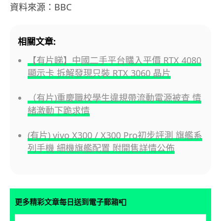
資料來源：BBC
相關文章:
【有片睇】中國二手平台購入平價 RTX 4080
顯示卡 拆解發現只裝 RTX 3060 晶片
（有片)重慶職校學生違規帶流動電源被查 情
緒激動下跪求情
(有片) vivo X300 / X300 Pro初步評測 旗艦系
列手機 細機旗艦配置 附開售詳情公佈
📮
更多精彩文章每日送到電子郵箱