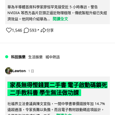
華為半導體首席科學家廖恒罕見接受近 5 小時專訪，警告
NVIDIA 等西方晶片巨頭正逼近物理極限，傳統製程升級已失經
閱讀全文
濟效益。他同時介紹華為...
1,546
593
分享
↗
科技娛樂
生活娛樂
城中熱話
Lawton
1 日
家長無得慳錢買二手書 電子啟動碼鎖死
二手教科書 學生無法做功課
社福界立法會議員陳文宜指，一間中學書單價錢按年加 14.7%
遠超通漲，令家長難以負擔。而且電子教材啟動碼這項設計，