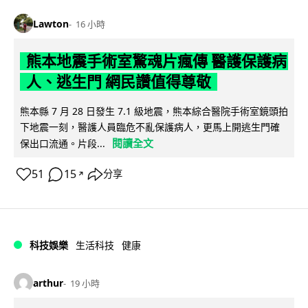
Lawton
16 小時
熊本地震手術室驚魂片瘋傳 醫護保護病
人、逃生門 網民讚值得尊敬
熊本縣 7 月 28 日發生 7.1 級地震，熊本綜合醫院手術室鏡頭拍
下地震一刻，醫護人員臨危不亂保護病人，更馬上開逃生門確
閱讀全文
保出口流通。片段...
51
15
分享
↗
科技娛樂
生活科技
健康
arthur
19 小時