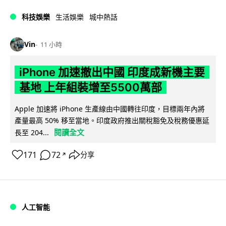
科技娛樂
生活娛樂
城中熱話
Vin
11 小時
iPhone 加速撤出中國 印度成新機主要
基地 上年組裝增至5500萬部
Apple 加速將 iPhone 生產線由中國轉往印度，目標兩年內將
產量最高 50% 移至當地。印度政府推出關稅豁免及稅務優惠延
閱讀全文
長至 204...
171
72
分享
↗
人工智能