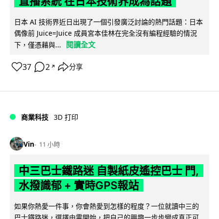
直播系統 在日本技術界成為話題
日本 AI 技術界近日出現了一個引發廣泛討論的熱門話題：日本
偶像前 Juice=Juice 成員宮本佳林在完全沒有編程經驗的情況
閱讀全文
下，僅憑藉與...
37
2
分享
↗
商業科技
3D 打印
Vin
11 小時
中三巴士鐵路迷 自製紙皮遙控巴士 門,
水撥識郁 + 實時GPS報站
如果你熱愛一件事，你會熱愛到怎樣的程度？一位就讀中三的
巴士鐵路迷，選擇由零開始，把自己的興趣一步步變成真正可