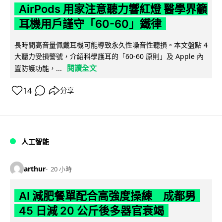
AirPods 用家注意聽力響紅燈 醫學界籲
耳機用戶謹守「60-60」鐵律
長時間高音量佩戴耳機可能導致永久性噪音性聽損。本文盤點 4
大聽力受損警號，介紹科學護耳的「60-60 原則」及 Apple 內
閱讀全文
置防護功能，...
14
分享
人工智能
arthur
20 小時
AI 減肥餐單配合高強度操練 成都男
45 日減 20 公斤後多器官衰竭