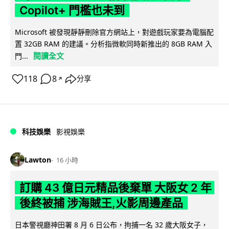
Copilot+ 門檻也未到
Microsoft 被發現靜靜刪除官方網站上，對遊戲玩家要為電腦配
置 32GB RAM 的建議。分析指微軟同時新推出的 8GB RAM 入
閱讀全文
門...
118
8
分享
↗
科技娛樂
影視娛樂
Lawton
16 小時
訂購 43 億日元精品後棄單 大阪女 2 年
後終被捕 涉海賊王,火影周邊產品
日本警視廳神田署 8 月 6 日公布，拘捕一名 32 歲大阪女子，