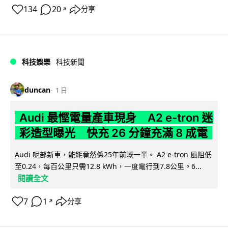
134
20
分享
↗
科技娛樂
科技新聞
duncan
1 日
Audi 最慳電量產車現身 A2 e-tron 迷
彩造型曝光 快充 26 分鐘充滿 8 成電
Audi 呢部新車，能耗竟然係25年前嘅一半。 A2 e-tron 風阻低
至0.24，每百公里只需12.8 kWh，一度電行到7.8公里。6...
閱讀全文
7
1
分享
↗