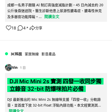
成都一名男子跟隨 AI 制訂高強度減脂計劃，45 日內減去約 20
公斤後昏迷送院。醫生診斷他患上尿源性膿毒症、膿毒性休克
閱讀全文
及多器官功能障礙。...
18
4
分享
↗
3C科技
家居無線
影音產品
Vin
1 日
DJI Mic Mini 2s 實測 四發一收同步獨
立錄音 32-bit 防爆咪拍片必備
DJI 最新推出的 Mic Mini 2s 無線咪支援「四發一收」分軌錄
音，並首度下放 32-bit Float 浮點內錄功能。本文經實測其...
閱讀全文