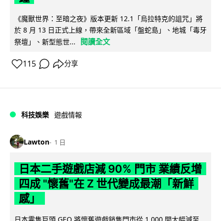
《魔獸世界：至暗之夜》版本更新 12.1「烏拉特克的詛咒」將
於 8 月 13 日正式上線，帶來全新區域「盤蛇島」、地城「毒牙
閱讀全文
祭壇」、新型態世...
115
分享
科技娛樂
遊戲情報
Lawton
1 日
日本二手遊戲店減 90% 門市 業績反增
四成 "懷舊"在 Z 世代變成最潮「新鮮
感」
日本零售巨頭 GEO 將懷舊遊戲銷售門市從 1,000 間大幅減至