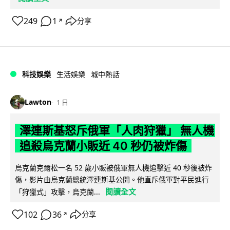
249
1
分享
↗
科技娛樂
生活娛樂
城中熱話
Lawton
1 日
澤連斯基怒斥俄軍「人肉狩獵」 無人機
追殺烏克蘭小販近 40 秒仍被炸傷
烏克蘭克爾松一名 52 歲小販被俄軍無人機追擊近 40 秒後被炸
傷，影片由烏克蘭總統澤連斯基公開。他直斥俄軍對平民進行
閱讀全文
「狩獵式」攻擊，烏克蘭...
102
36
分享
↗