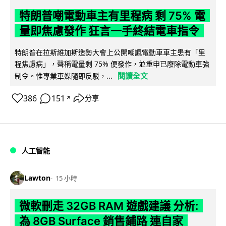
特朗普嘲電動車主有里程病 剩 75% 電
量即焦慮發作 狂言一手終結電車指令
特朗普在拉斯維加斯造勢大會上公開嘲諷電動車車主患有「里
程焦慮病」，聲稱電量剩 75% 便發作，並重申已廢除電動車強
閱讀全文
制令。惟專業車媒隨即反駁，...
386
151
分享
↗
人工智能
Lawton
15 小時
微軟刪走 32GB RAM 遊戲建議 分析:
為 8GB Surface 銷售鋪路 連自家