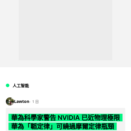
人工智能
Lawton
1 日
華為科學家警告 NVIDIA 已近物理極限
華為「韜定律」可繞過摩爾定律瓶頸