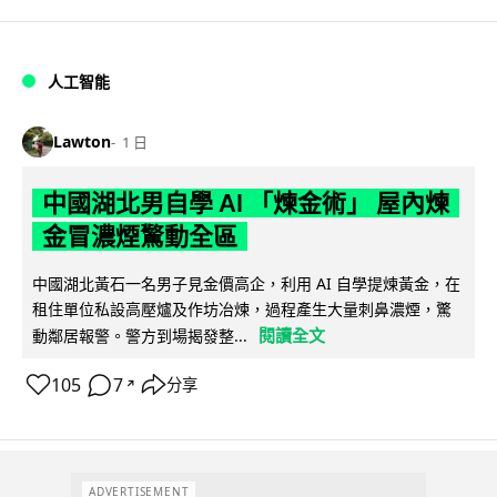
人工智能
Lawton
1 日
中國湖北男自學 AI 「煉金術」 屋內煉
金冒濃煙驚動全區
中國湖北黃石一名男子見金價高企，利用 AI 自學提煉黃金，在
租住單位私設高壓爐及作坊冶煉，過程產生大量刺鼻濃煙，驚
閱讀全文
動鄰居報警。警方到場揭發整...
105
7
分享
↗
ADVERTISEMENT