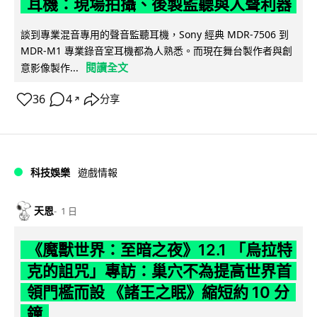
耳機：現場拍攝、後製監聽與人聲利器
談到專業混音專用的聲音監聽耳機，Sony 經典 MDR-7506 到
MDR-M1 專業錄音室耳機都為人熟悉。而現在舞台製作者與創
閱讀全文
意影像製作...
36
4
分享
↗
科技娛樂
遊戲情報
天恩
1 日
《魔獸世界：至暗之夜》12.1 「烏拉特
克的詛咒」專訪：巢穴不為提高世界首
領門檻而設 《諸王之眠》縮短約 10 分
鐘