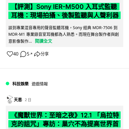
【評測】Sony IER-M500 入耳式監聽
耳機：現場拍攝、後製監聽與人聲利器
談到專業混音專用的聲音監聽耳機，Sony 經典 MDR-7506 到
MDR-M1 專業錄音室耳機都為人熟悉。而現在舞台製作者與創
閱讀全文
意影像製作...
40
5
分享
↗
科技娛樂
遊戲情報
天恩
2 日
《魔獸世界：至暗之夜》12.1 「烏拉特
克的詛咒」專訪：巢穴不為提高世界首