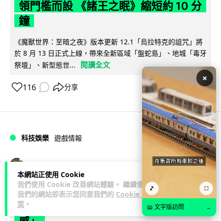
領門檻而設 《諸王之眠》縮短約 10 分
鐘
《魔獸世界：至暗之夜》版本更新 12.1「烏拉特克的詛咒」將
於 8 月 13 日正式上線，帶來全新區域「盤蛇島」、地城「毒牙
閱讀全文
祭壇」、新型態世...
×
116
分享
科技娛樂
遊戲情報
Lawton
2 日
本網站正使用 Cookie
我們使用 Cookie 改善網站體驗。 繼續使用
🎵
⛶
日本二手遊戲店減 90% 門市 業績反增
我們的網站即表示您同意我們的
Cookie 政
策
。
四成 "懷舊"在 Z 世代變成最潮「新鮮
📖 文字版訪問
→