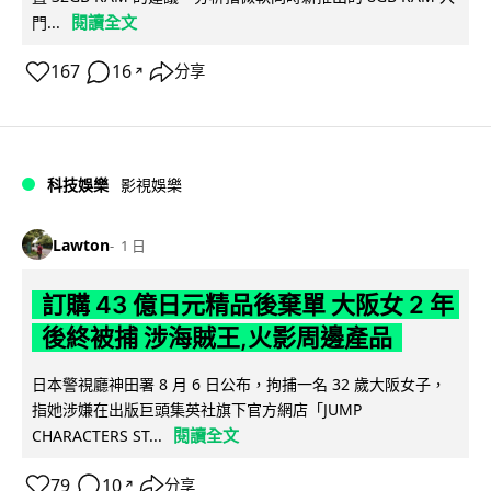
閱讀全文
門...
167
16
分享
↗
科技娛樂
影視娛樂
Lawton
1 日
訂購 43 億日元精品後棄單 大阪女 2 年
後終被捕 涉海賊王,火影周邊產品
日本警視廳神田署 8 月 6 日公布，拘捕一名 32 歲大阪女子，
指她涉嫌在出版巨頭集英社旗下官方網店「JUMP
閱讀全文
CHARACTERS ST...
79
10
分享
↗