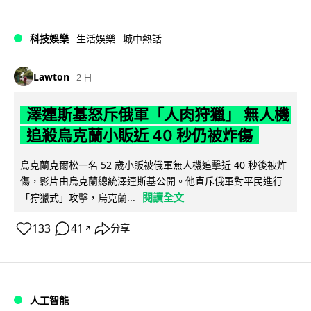
科技娛樂
生活娛樂
城中熱話
Lawton
2 日
澤連斯基怒斥俄軍「人肉狩獵」 無人機
追殺烏克蘭小販近 40 秒仍被炸傷
烏克蘭克爾松一名 52 歲小販被俄軍無人機追擊近 40 秒後被炸
傷，影片由烏克蘭總統澤連斯基公開。他直斥俄軍對平民進行
閱讀全文
「狩獵式」攻擊，烏克蘭...
133
41
分享
↗
人工智能