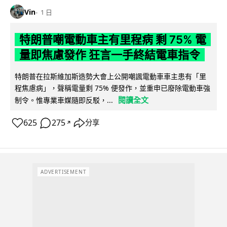
Vin
1 日
特朗普嘲電動車主有里程病 剩 75% 電
量即焦慮發作 狂言一手終結電車指令
特朗普在拉斯維加斯造勢大會上公開嘲諷電動車車主患有「里
程焦慮病」，聲稱電量剩 75% 便發作，並重申已廢除電動車強
閱讀全文
制令。惟專業車媒隨即反駁，...
625
275
分享
↗
ADVERTISEMENT