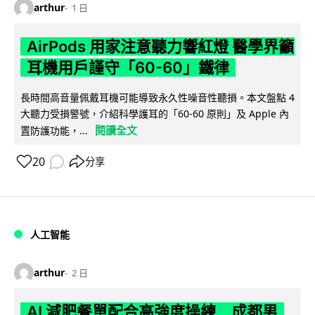
arthur
1 日
AirPods 用家注意聽力響紅燈 醫學界籲
耳機用戶謹守「60-60」鐵律
長時間高音量佩戴耳機可能導致永久性噪音性聽損。本文盤點 4
大聽力受損警號，介紹科學護耳的「60-60 原則」及 Apple 內
閱讀全文
置防護功能，...
20
分享
人工智能
arthur
2 日
AI 減肥餐單配合高強度操練 成都男