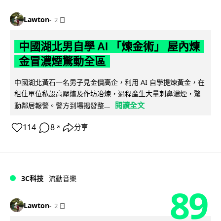
Lawton
2 日
中國湖北男自學 AI 「煉金術」 屋內煉
金冒濃煙驚動全區
中國湖北黃石一名男子見金價高企，利用 AI 自學提煉黃金，在
租住單位私設高壓爐及作坊冶煉，過程產生大量刺鼻濃煙，驚
閱讀全文
動鄰居報警。警方到場揭發整...
114
8
分享
↗
3C科技
流動音樂
89
Lawton
2 日