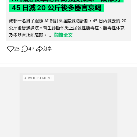
45 日減 20 公斤後多器官衰竭
成都一名男子跟隨 AI 制訂高強度減脂計劃，45 日內減去約 20
公斤後昏迷送院。醫生診斷他患上尿源性膿毒症、膿毒性休克
閱讀全文
及多器官功能障礙。...
23
4
分享
↗
ADVERTISEMENT