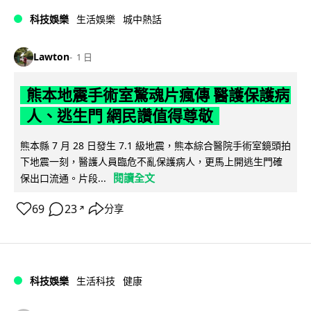
科技娛樂
生活娛樂
城中熱話
Lawton
1 日
熊本地震手術室驚魂片瘋傳 醫護保護病
人、逃生門 網民讚值得尊敬
熊本縣 7 月 28 日發生 7.1 級地震，熊本綜合醫院手術室鏡頭拍
下地震一刻，醫護人員臨危不亂保護病人，更馬上開逃生門確
閱讀全文
保出口流通。片段...
69
23
分享
↗
科技娛樂
生活科技
健康