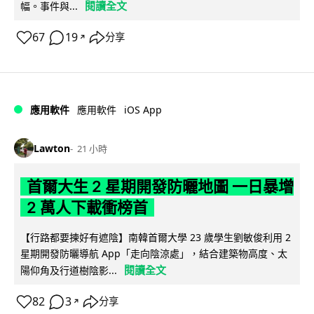
閱讀全文
幅。事件與...
67
19
分享
↗
iOS App
應用軟件
應用軟件
Lawton
21 小時
首爾大生 2 星期開發防曬地圖 一日暴增
2 萬人下載衝榜首
【行路都要揀好有遮陰】南韓首爾大學 23 歲學生劉敏俊利用 2
星期開發防曬導航 App「走向陰涼處」，結合建築物高度、太
閱讀全文
陽仰角及行道樹陰影...
82
3
分享
↗