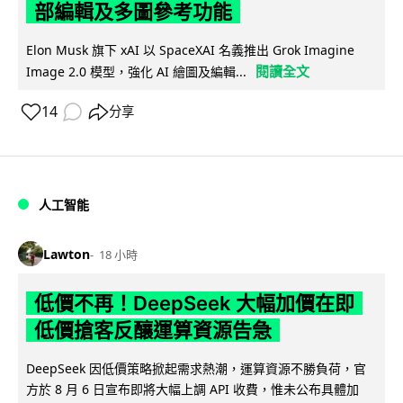
部編輯及多圖參考功能
Elon Musk 旗下 xAI 以 SpaceXAI 名義推出 Grok Imagine
閱讀全文
Image 2.0 模型，強化 AI 繪圖及編輯...
14
分享
人工智能
Lawton
18 小時
低價不再！DeepSeek 大幅加價在即
低價搶客反釀運算資源告急
DeepSeek 因低價策略掀起需求熱潮，運算資源不勝負荷，官
方於 8 月 6 日宣布即將大幅上調 API 收費，惟未公布具體加