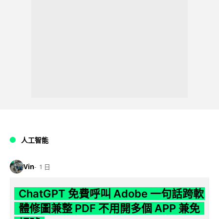
人工智能
Vin
1 日
ChatGPT 免費呼叫 Adobe 一句話跨軟
體修圖兼整 PDF 不用開多個 APP 兼免