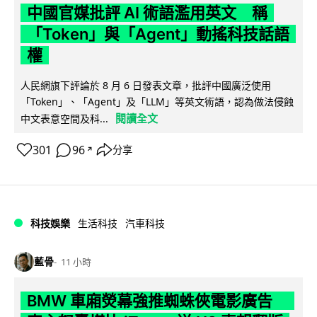
中國官媒批評 AI 術語濫用英文 稱
「Token」與「Agent」動搖科技話語
權
人民網旗下評論於 8 月 6 日發表文章，批評中國廣泛使用
「Token」、「Agent」及「LLM」等英文術語，認為做法侵蝕
閱讀全文
中文表意空間及科...
301
96
分享
↗
科技娛樂
生活科技
汽車科技
藍骨
11 小時
BMW 車廂熒幕強推蜘蛛俠電影廣告