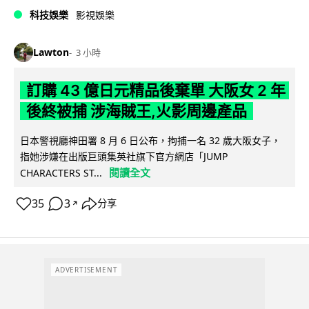
科技娛樂
影視娛樂
Lawton
3 小時
訂購 43 億日元精品後棄單 大阪女 2 年
後終被捕 涉海賊王,火影周邊產品
日本警視廳神田署 8 月 6 日公布，拘捕一名 32 歲大阪女子，
指她涉嫌在出版巨頭集英社旗下官方網店「JUMP
閱讀全文
CHARACTERS ST...
35
3
分享
↗
ADVERTISEMENT