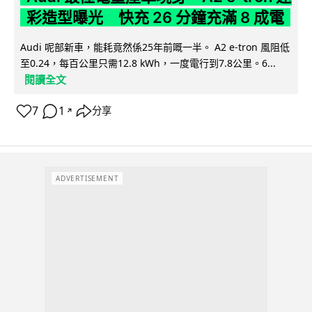
彩造型曝光 快充 26 分鐘充滿 8 成電
Audi 呢部新車，能耗竟然係25年前嘅一半。 A2 e-tron 風阻低
至0.24，每百公里只需12.8 kWh，一度電行到7.8公里。6...
閱讀全文
7
1
分享
↗
ADVERTISEMENT