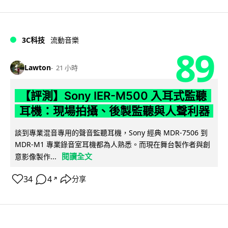
3C科技
流動音樂
89
Lawton
21 小時
【評測】Sony IER-M500 入耳式監聽
耳機：現場拍攝、後製監聽與人聲利器
談到專業混音專用的聲音監聽耳機，Sony 經典 MDR-7506 到
MDR-M1 專業錄音室耳機都為人熟悉。而現在舞台製作者與創
閱讀全文
意影像製作...
34
4
分享
↗