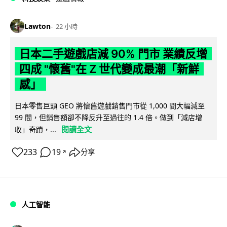
Lawton
22 小時
日本二手遊戲店減 90% 門市 業績反增
四成 "懷舊"在 Z 世代變成最潮「新鮮
感」
日本零售巨頭 GEO 將懷舊遊戲銷售門市從 1,000 間大幅減至
99 間，但銷售額卻不降反升至過往的 1.4 倍。做到「減店增
閱讀全文
收」奇蹟，...
233
19
分享
↗
人工智能