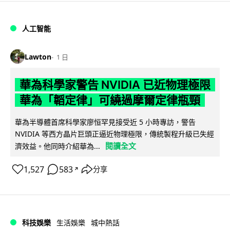
人工智能
Lawton
1 日
華為科學家警告 NVIDIA 已近物理極限
華為「韜定律」可繞過摩爾定律瓶頸
華為半導體首席科學家廖恒罕見接受近 5 小時專訪，警告
NVIDIA 等西方晶片巨頭正逼近物理極限，傳統製程升級已失經
閱讀全文
濟效益。他同時介紹華為...
1,527
583
分享
↗
科技娛樂
生活娛樂
城中熱話