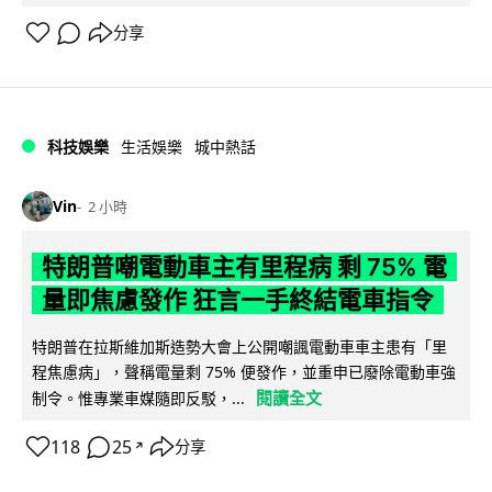
分享
科技娛樂
生活娛樂
城中熱話
Vin
2 小時
特朗普嘲電動車主有里程病 剩 75% 電
量即焦慮發作 狂言一手終結電車指令
特朗普在拉斯維加斯造勢大會上公開嘲諷電動車車主患有「里
程焦慮病」，聲稱電量剩 75% 便發作，並重申已廢除電動車強
閱讀全文
制令。惟專業車媒隨即反駁，...
118
25
分享
↗