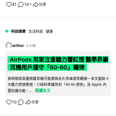
41
14
分享
↗
科技娛樂
生活科技
健康
arthur
6 小時
AirPods 用家注意聽力響紅燈 醫學界籲
耳機用戶謹守「60-60」鐵律
長時間高音量佩戴耳機可能導致永久性噪音性聽損。本文盤點 4
大聽力受損警號，介紹科學護耳的「60-60 原則」及 Apple 內
閱讀全文
置防護功能，...
10
分享