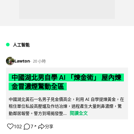
人工智能
Lawton
20 小時
中國湖北男自學 AI 「煉金術」 屋內煉
金冒濃煙驚動全區
中國湖北黃石一名男子見金價高企，利用 AI 自學提煉黃金，在
租住單位私設高壓爐及作坊冶煉，過程產生大量刺鼻濃煙，驚
閱讀全文
動鄰居報警。警方到場揭發整...
102
7
分享
↗