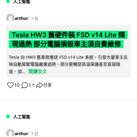
人工智能
arthur
1 日
Tesla HW3 舊硬件裝 FSD v14 Lite 頻
現過熱 部分電腦損毀車主須自費維修
Tesla 向 HW3 舊車款推送 FSD v14 Lite 系統，引發大量車主反
映自動駕駛電腦嚴重過熱，部分更觸發高溫保護甚至直接燒
閱讀全文
毀，須...
10
1
分享
↗
人工智能
arthur
1 日