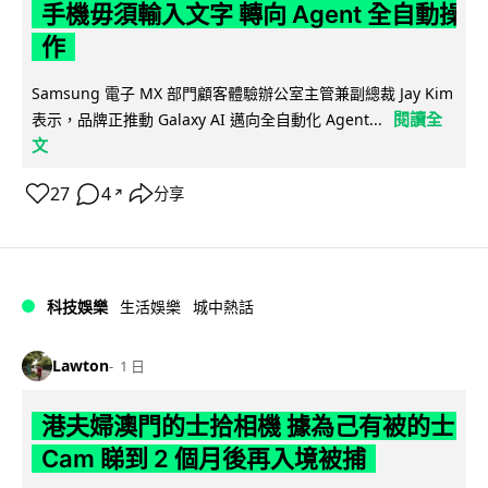
手機毋須輸入文字 轉向 Agent 全自動操
作
Samsung 電子 MX 部門顧客體驗辦公室主管兼副總裁 Jay Kim
閱讀全
表示，品牌正推動 Galaxy AI 邁向全自動化 Agent...
文
27
4
分享
↗
科技娛樂
生活娛樂
城中熱話
Lawton
1 日
港夫婦澳門的士拾相機 據為己有被的士
Cam 睇到 2 個月後再入境被捕