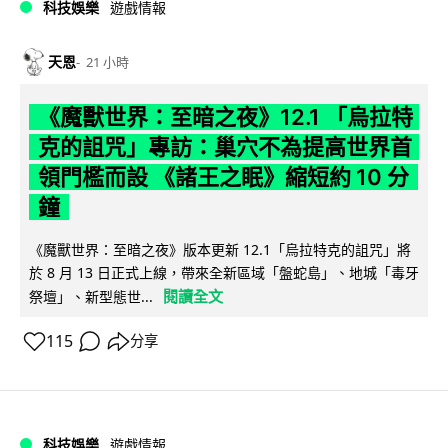
科技娛樂
遊戲情報
天恩
21 小時
《魔獸世界：至暗之夜》12.1 「烏拉特
克的詛咒」專訪：巢穴不為提高世界首
領門檻而設 《諸王之眠》縮短約 10 分
鐘
《魔獸世界：至暗之夜》版本更新 12.1「烏拉特克的詛咒」將
於 8 月 13 日正式上線，帶來全新區域「盤蛇島」、地城「毒牙
閱讀全文
祭壇」、新型態世...
115
分享
科技娛樂
遊戲情報