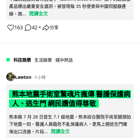
產品爆出嚴重安全漏洞，被發現每 35 秒便會與中國伺服器連
閱讀全文
線，旗...
163
42
分享
↗
科技娛樂
生活娛樂
城中熱話
Lawton
3 小時
熊本地震手術室驚魂片瘋傳 醫護保護病
人、逃生門 網民讚值得尊敬
熊本縣 7 月 28 日發生 7.1 級地震，熊本綜合醫院手術室鏡頭拍
下地震一刻，醫護人員臨危不亂保護病人，更馬上開逃生門確
閱讀全文
保出口流通。片段...