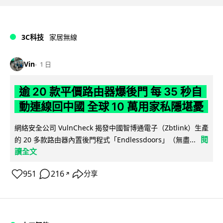
3C科技
家居無線
Vin
1 日
逾 20 款平價路由器爆後門 每 35 秒自
動連線回中國 全球 10 萬用家私隱堪憂
網絡安全公司 VulnCheck 揭發中國智博通電子（Zbtlink）生產
閱
的 20 多款路由器內置後門程式「Endlessdoors」（無盡...
讀全文
951
216
分享
↗