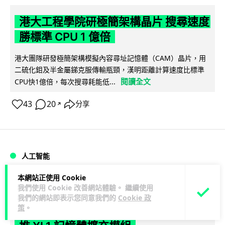
港大工程學院研極簡架構晶片 搜尋速度
勝標準 CPU 1 億倍
港大團隊研發極簡架構模擬內容尋址記憶體（CAM）晶片，用
二硫化鉬及半金屬銻克服傳輸瓶頸，漢明距離計算速度比標準
閱讀全文
CPU快1億倍，每次搜尋耗能低...
43
20
分享
↗
人工智能
本網站正使用 Cookie
Lawton
1 日
我們使用 Cookie 改善網站體驗。 繼續使用
我們的網站即表示您同意我們的
Cookie 政
策
。
靠快閃記憶體紓緩 DRAM 不足 KIOXIA