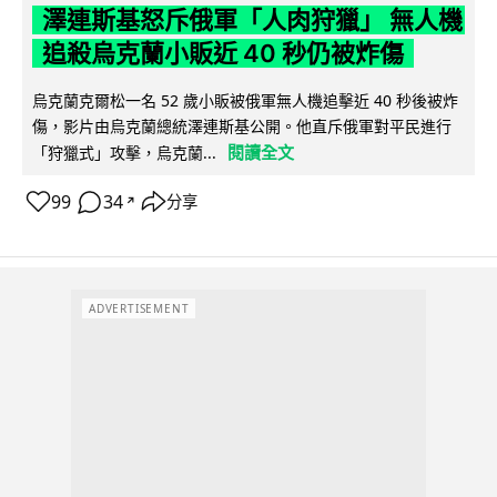
澤連斯基怒斥俄軍「人肉狩獵」 無人機
追殺烏克蘭小販近 40 秒仍被炸傷
烏克蘭克爾松一名 52 歲小販被俄軍無人機追擊近 40 秒後被炸
傷，影片由烏克蘭總統澤連斯基公開。他直斥俄軍對平民進行
閱讀全文
「狩獵式」攻擊，烏克蘭...
99
34
分享
↗
ADVERTISEMENT