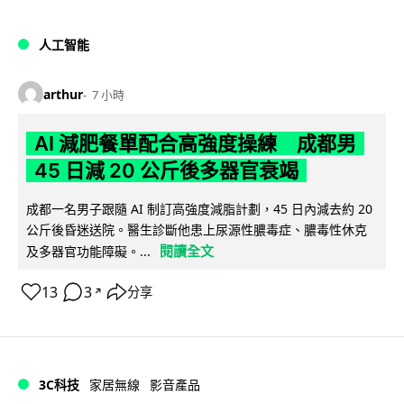
人工智能
arthur
7 小時
AI 減肥餐單配合高強度操練 成都男
45 日減 20 公斤後多器官衰竭
成都一名男子跟隨 AI 制訂高強度減脂計劃，45 日內減去約 20
公斤後昏迷送院。醫生診斷他患上尿源性膿毒症、膿毒性休克
閱讀全文
及多器官功能障礙。...
13
3
分享
↗
3C科技
家居無線
影音產品