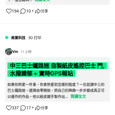
194
10
分享
↗
商業科技
3D 打印
Vin
11 小時
中三巴士鐵路迷 自製紙皮遙控巴士 門,
水撥識郁 + 實時GPS報站
如果你熱愛一件事，你會熱愛到怎樣的程度？一位就讀中三的
巴士鐵路迷，選擇由零開始，把自己的興趣一步步變成真正可
閱讀全文
以運作的作品。他以紙皮親手製作出...
337
17
分享
↗