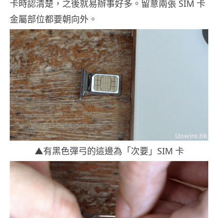
卡時認清楚，之後就易辦事好多。留意兩張 SIM 卡
金屬部位都要朝向外。
▲有黑色彈弓的這邊為「次要」SIM 卡