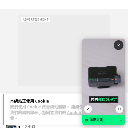
ADVERTISEMENT
×
本網站正使用 Cookie
我們使用 Cookie 改善網站體驗。 繼續使用
🎵
⛶
科技娛樂
生活娛樂
城中熱話
我們的網站即表示您同意我們的
Cookie 政
策
。
📖 詳細評測
→
Vin
12 小時