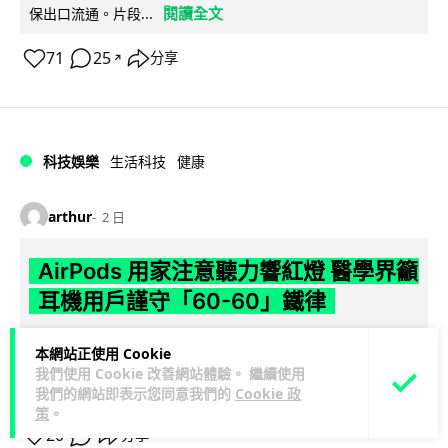
閱讀全文
保出口流通。片段...
71
25
分享
↗
科技娛樂
生活科技
健康
arthur
2 日
AirPods 用家注意聽力響紅燈 醫學界籲
耳機用戶謹守「60-60」鐵律
長時間高音量佩戴耳機可能導致永久性噪音性聽損。本文盤點 4
本網站正使用 Cookie
大聽力受損警號，介紹科學護耳的「60-60 原則」及 Apple 內
我們使用 Cookie 改善網站體驗。 繼續使用
閱讀全文
置防護功能，...
我們的網站即表示您同意我們的
Cookie 政
策
。
20
分享