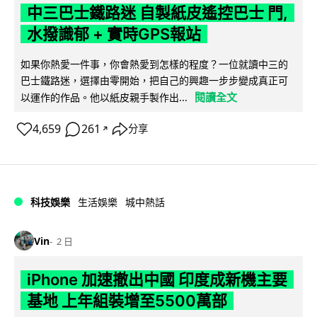
中三巴士鐵路迷 自製紙皮遙控巴士 門,
水撥識郁 + 實時GPS報站
如果你熱愛一件事，你會熱愛到怎樣的程度？一位就讀中三的
巴士鐵路迷，選擇由零開始，把自己的興趣一步步變成真正可
閱讀全文
以運作的作品。他以紙皮親手製作出...
4,659
261
分享
↗
科技娛樂
生活娛樂
城中熱話
Vin
2 日
iPhone 加速撤出中國 印度成新機主要
基地 上年組裝增至5500萬部