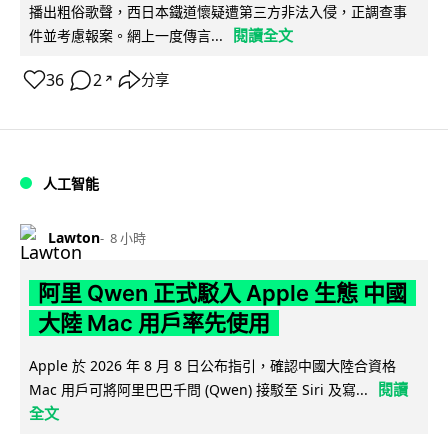
播出粗俗歌聲，西日本鐵道懷疑遭第三方非法入侵，正調查事
閱讀全文
件並考慮報案。網上一度傳言...
36
2
分享
↗
人工智能
Lawton
8 小時
阿里 Qwen 正式駁入 Apple 生態 中國
大陸 Mac 用戶率先使用
Apple 於 2026 年 8 月 8 日公布指引，確認中國大陸合資格
閱讀
Mac 用戶可將阿里巴巴千問 (Qwen) 接駁至 Siri 及寫...
全文