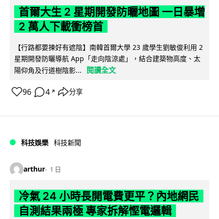
首爾大生 2 星期開發防曬地圖 一日暴增
2 萬人下載衝榜首
【行路都要揀好有遮陰】南韓首爾大學 23 歲學生劉敏俊利用 2
星期開發防曬導航 App「走向陰涼處」，結合建築物高度、太
閱讀全文
陽仰角及行道樹陰影...
96
4
分享
↗
科技娛樂
科技新聞
arthur
1 日
冷氣 24 小時長開電費更平？內地網民
自測結果兩極 專家拆解慳電邏輯