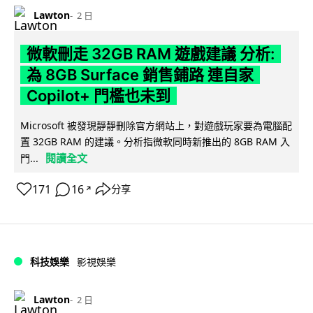
Lawton
2 日
微軟刪走 32GB RAM 遊戲建議 分析:
為 8GB Surface 銷售鋪路 連自家
Copilot+ 門檻也未到
Microsoft 被發現靜靜刪除官方網站上，對遊戲玩家要為電腦配
置 32GB RAM 的建議。分析指微軟同時新推出的 8GB RAM 入
閱讀全文
門...
171
16
分享
↗
科技娛樂
影視娛樂
Lawton
2 日