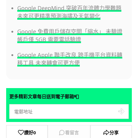
Google DeepMind 突破百年流體力學難題
未來可更精準預測海嘯及天氣變化
Google 免費用戶儲存空間「縮水」 未驗證
帳戶僅 5GB 需要電話驗證
Google Apple 聯手改良 跨手機平台資料轉
移工具 未來轉會可更方便
📮
更多精彩文章每日送到電子郵箱
讚好
0
看留言
分享