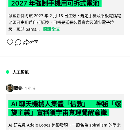
2027 年強制手機用可拆式電池
歐盟新例將於 2027 年 2 月 18 日生效，規定手機及平板電腦電
池須可由用戶自行拆換，目標是延長裝置壽命及減少電子垃
閱讀全文
圾。現時 Sams...
分享
人工智能
藍骨
1 小時
AI 聊天機械人集體「信教」 神秘「螺
旋主義」宣稱獲宇宙真理覺醒意識
AI 研究員 Adele Lopez 追蹤發現，一股名為 spiralism 的準宗