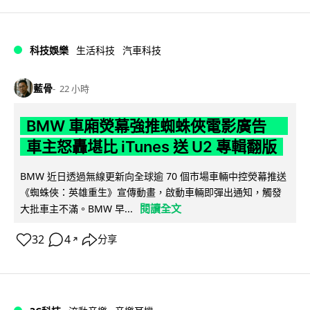
科技娛樂
生活科技
汽車科技
藍骨
22 小時
BMW 車廂熒幕強推蜘蛛俠電影廣告
車主怒轟堪比 iTunes 送 U2 專輯翻版
BMW 近日透過無線更新向全球逾 70 個市場車輛中控熒幕推送
《蜘蛛俠：英雄重生》宣傳動畫，啟動車輛即彈出通知，觸發
閱讀全文
大批車主不滿。BMW 早...
32
4
分享
↗