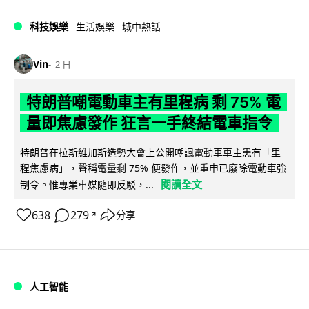
科技娛樂
生活娛樂
城中熱話
Vin
2 日
特朗普嘲電動車主有里程病 剩 75% 電
量即焦慮發作 狂言一手終結電車指令
特朗普在拉斯維加斯造勢大會上公開嘲諷電動車車主患有「里
程焦慮病」，聲稱電量剩 75% 便發作，並重申已廢除電動車強
閱讀全文
制令。惟專業車媒隨即反駁，...
638
279
分享
↗
人工智能