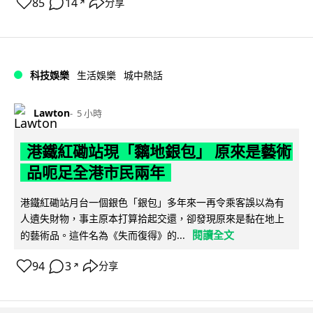
85
14
分享
↗
科技娛樂
生活娛樂
城中熱話
Lawton
5 小時
港鐵紅磡站現「黐地銀包」 原來是藝術
品呃足全港市民兩年
港鐵紅磡站月台一個銀色「銀包」多年來一再令乘客誤以為有
人遺失財物，事主原本打算拾起交還，卻發現原來是黏在地上
閱讀全文
的藝術品。這件名為《失而復得》的...
94
3
分享
↗