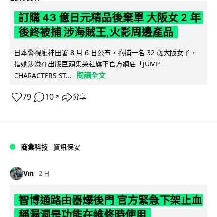
訂購 43 億日元精品後棄單 大阪女 2 年
後終被捕 涉海賊王,火影周邊產品
日本警視廳神田署 8 月 6 日公布，拘捕一名 32 歲大阪女子，
指她涉嫌在出版巨頭集英社旗下官方網店「JUMP
閱讀全文
CHARACTERS ST...
79
10
分享
↗
商業科技
資訊保安
Vin
2 日
智博通路由器爆後門 官方緊急下架止血
稱漏洞是功能在維修時使用