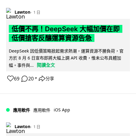
Lawton
1 日
低價不再！DeepSeek 大幅加價在即
低價搶客反釀運算資源告急
DeepSeek 因低價策略掀起需求熱潮，運算資源不勝負荷，官
方於 8 月 6 日宣布即將大幅上調 API 收費，惟未公布具體加
閱讀全文
幅。事件與...
69
20
分享
↗
iOS App
應用軟件
應用軟件
Lawton
1 日