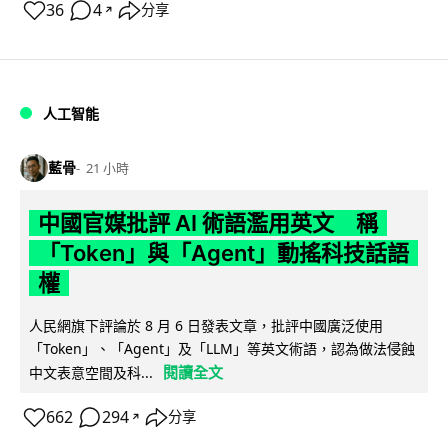
36
4
分享
↗
人工智能
藍骨
21 小時
中國官媒批評 AI 術語濫用英文 稱
「Token」與「Agent」動搖科技話語
權
人民網旗下評論於 8 月 6 日發表文章，批評中國廣泛使用
「Token」、「Agent」及「LLM」等英文術語，認為做法侵蝕
閱讀全文
中文表意空間及科...
662
294
分享
↗