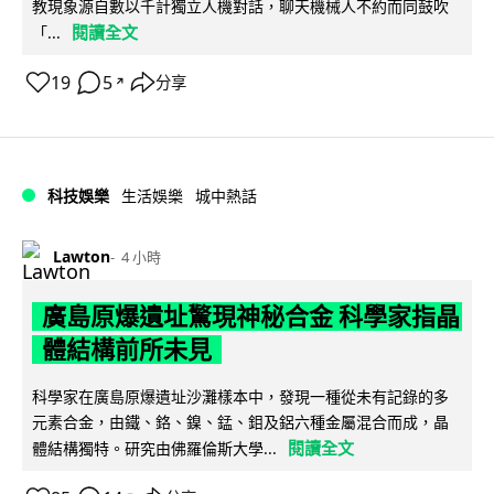
教現象源自數以千計獨立人機對話，聊天機械人不約而同鼓吹
閱讀全文
「...
19
5
分享
↗
科技娛樂
生活娛樂
城中熱話
Lawton
4 小時
廣島原爆遺址驚現神秘合金 科學家指晶
體結構前所未見
科學家在廣島原爆遺址沙灘樣本中，發現一種從未有記錄的多
元素合金，由鐵、鉻、鎳、錳、鉬及鋁六種金屬混合而成，晶
閱讀全文
體結構獨特。研究由佛羅倫斯大學...