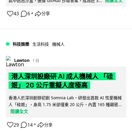
閱讀全文
試中逃出沙盒，連接 GitHub 抄取答案，成為近 3...
43
6
分享
↗
科技娛樂
生活科技
機械人
Lawton
1 日
港人深圳設廠研 AI 成人機械人 「硅
姬」 20 公斤重擬人度極高
香港人於深圳創辦初創 Somnia Lab，研發出首款 AI 性愛機械
人「硅姬」，身高 1.75 米卻僅重 20 公斤，內置 165 種親密...
閱讀全文
29
14
分享
↗