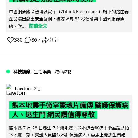
中國網通廠商智博通電子（Zbtlink Electronics）旗下的路由器
產品爆出嚴重安全漏洞，被發現每 35 秒便會與中國伺服器連
閱讀全文
線，旗...
380
86
分享
↗
科技娛樂
生活娛樂
城中熱話
Lawton
2 日
熊本地震手術室驚魂片瘋傳 醫護保護病
人、逃生門 網民讚值得尊敬
熊本縣 7 月 28 日發生 7.1 級地震，熊本綜合醫院手術室鏡頭拍
下地震一刻，醫護人員臨危不亂保護病人，更馬上開逃生門確