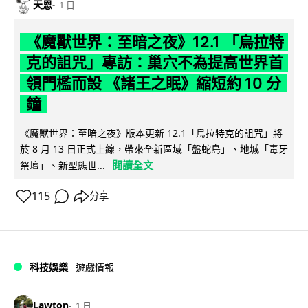
天恩
1 日
《魔獸世界：至暗之夜》12.1 「烏拉特
克的詛咒」專訪：巢穴不為提高世界首
領門檻而設 《諸王之眠》縮短約 10 分
鐘
《魔獸世界：至暗之夜》版本更新 12.1「烏拉特克的詛咒」將
於 8 月 13 日正式上線，帶來全新區域「盤蛇島」、地城「毒牙
閱讀全文
祭壇」、新型態世...
115
分享
科技娛樂
遊戲情報
Lawton
1 日