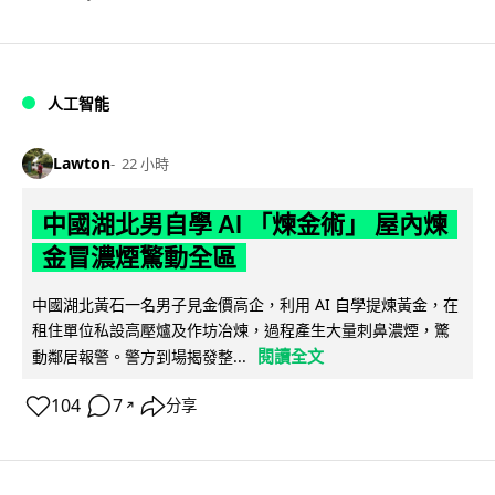
人工智能
Lawton
22 小時
中國湖北男自學 AI 「煉金術」 屋內煉
金冒濃煙驚動全區
中國湖北黃石一名男子見金價高企，利用 AI 自學提煉黃金，在
租住單位私設高壓爐及作坊冶煉，過程產生大量刺鼻濃煙，驚
閱讀全文
動鄰居報警。警方到場揭發整...
104
7
分享
↗