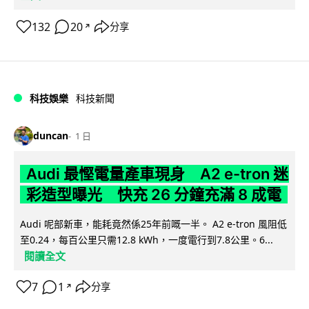
132
20
分享
↗
科技娛樂
科技新聞
duncan
1 日
Audi 最慳電量產車現身 A2 e-tron 迷
彩造型曝光 快充 26 分鐘充滿 8 成電
Audi 呢部新車，能耗竟然係25年前嘅一半。 A2 e-tron 風阻低
至0.24，每百公里只需12.8 kWh，一度電行到7.8公里。6...
閱讀全文
7
1
分享
↗