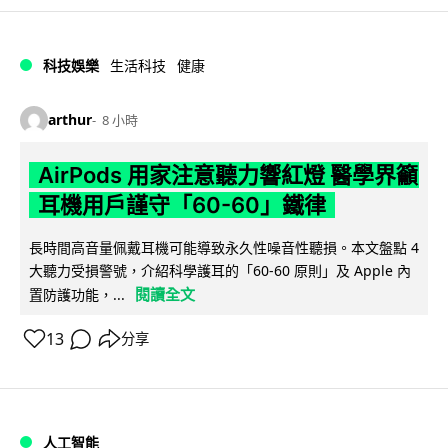
科技娛樂
生活科技
健康
arthur
8 小時
AirPods 用家注意聽力響紅燈 醫學界籲
耳機用戶謹守「60-60」鐵律
長時間高音量佩戴耳機可能導致永久性噪音性聽損。本文盤點 4
大聽力受損警號，介紹科學護耳的「60-60 原則」及 Apple 內
閱讀全文
置防護功能，...
13
分享
人工智能