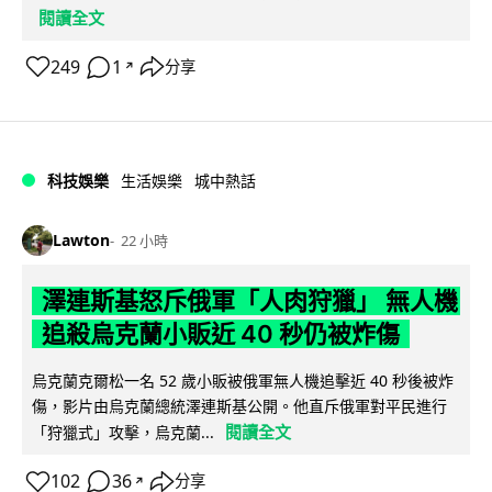
閱讀全文
249
1
分享
↗
科技娛樂
生活娛樂
城中熱話
Lawton
22 小時
澤連斯基怒斥俄軍「人肉狩獵」 無人機
追殺烏克蘭小販近 40 秒仍被炸傷
烏克蘭克爾松一名 52 歲小販被俄軍無人機追擊近 40 秒後被炸
傷，影片由烏克蘭總統澤連斯基公開。他直斥俄軍對平民進行
閱讀全文
「狩獵式」攻擊，烏克蘭...
102
36
分享
↗