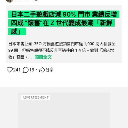
日本二手遊戲店減 90% 門市 業績反增
四成 "懷舊"在 Z 世代變成最潮「新鮮
感」
日本零售巨頭 GEO 將懷舊遊戲銷售門市從 1,000 間大幅減至
99 間，但銷售額卻不降反升至過往的 1.4 倍。做到「減店增
閱讀全文
收」奇蹟，...
241
19
分享
↗
ADVERTISEMENT