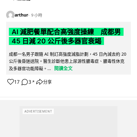
arthur
9 小時
AI 減肥餐單配合高強度操練 成都男
45 日減 20 公斤後多器官衰竭
成都一名男子跟隨 AI 制訂高強度減脂計劃，45 日內減去約 20
公斤後昏迷送院。醫生診斷他患上尿源性膿毒症、膿毒性休克
閱讀全文
及多器官功能障礙。...
17
3
分享
↗
ADVERTISEMENT