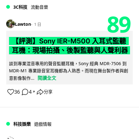
3C科技
流動音樂
89
Lawton
1 日
【評測】Sony IER-M500 入耳式監聽
耳機：現場拍攝、後製監聽與人聲利器
談到專業混音專用的聲音監聽耳機，Sony 經典 MDR-7506 到
MDR-M1 專業錄音室耳機都為人熟悉。而現在舞台製作者與創
閱讀全文
意影像製作...
36
4
分享
↗
科技娛樂
遊戲情報