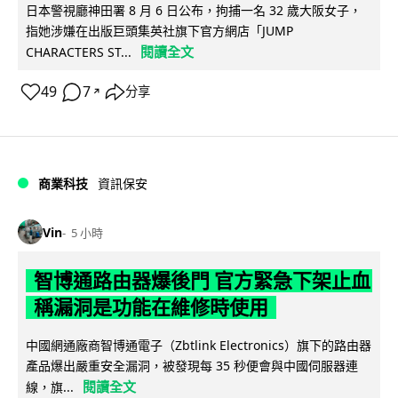
日本警視廳神田署 8 月 6 日公布，拘捕一名 32 歲大阪女子，
指她涉嫌在出版巨頭集英社旗下官方網店「JUMP
閱讀全文
CHARACTERS ST...
49
7
分享
↗
商業科技
資訊保安
Vin
5 小時
智博通路由器爆後門 官方緊急下架止血
稱漏洞是功能在維修時使用
中國網通廠商智博通電子（Zbtlink Electronics）旗下的路由器
產品爆出嚴重安全漏洞，被發現每 35 秒便會與中國伺服器連
閱讀全文
線，旗...