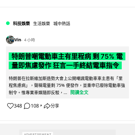
科技娛樂
生活娛樂
城中熱話
Vin
4 小時
特朗普嘲電動車主有里程病 剩 75% 電
量即焦慮發作 狂言一手終結電車指令
特朗普在拉斯維加斯造勢大會上公開嘲諷電動車車主患有「里
程焦慮病」，聲稱電量剩 75% 便發作，並重申已廢除電動車強
閱讀全文
制令。惟專業車媒隨即反駁，...
348
108
分享
↗
ADVERTISEMENT