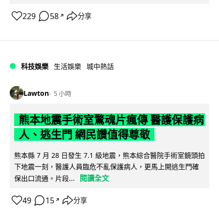
229
58
分享
↗
科技娛樂
生活娛樂
城中熱話
Lawton
5 小時
熊本地震手術室驚魂片瘋傳 醫護保護病
人、逃生門 網民讚值得尊敬
熊本縣 7 月 28 日發生 7.1 級地震，熊本綜合醫院手術室鏡頭拍
下地震一刻，醫護人員臨危不亂保護病人，更馬上開逃生門確
閱讀全文
保出口流通。片段...
49
15
分享
↗