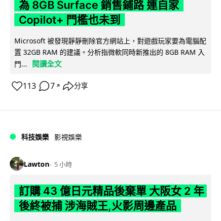
為 8GB Surface 銷售鋪路 連自家
Copilot+ 門檻也未到
Microsoft 被發現靜靜刪除官方網站上，對遊戲玩家要為電腦配
置 32GB RAM 的建議。分析指微軟同時新推出的 8GB RAM 入
閱讀全文
門...
113
7
分享
↗
科技娛樂
影視娛樂
Lawton
5 小時
訂購 43 億日元精品後棄單 大阪女 2 年
後終被捕 涉海賊王,火影周邊產品