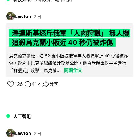
Lawton
2 日
澤連斯基怒斥俄軍「人肉狩獵」 無人機
追殺烏克蘭小販近 40 秒仍被炸傷
烏克蘭克爾松一名 52 歲小販被俄軍無人機追擊近 40 秒後被炸
傷，影片由烏克蘭總統澤連斯基公開。他直斥俄軍對平民進行
閱讀全文
「狩獵式」攻擊，烏克蘭...
126
41
分享
↗
人工智能
Lawton
2 日