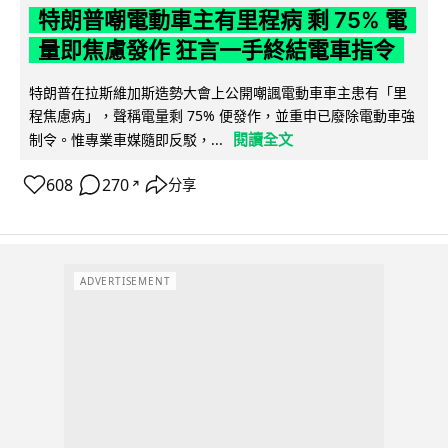
特朗普嘲電動車主有里程病 剩 75% 電
量即焦慮發作 狂言一手終結電車指令
特朗普在拉斯維加斯造勢大會上公開嘲諷電動車車主患有「里
程焦慮病」，聲稱電量剩 75% 便發作，並重申已廢除電動車強
閱讀全文
制令。惟專業車媒隨即反駁，...
608
270
分享
↗
ADVERTISEMENT