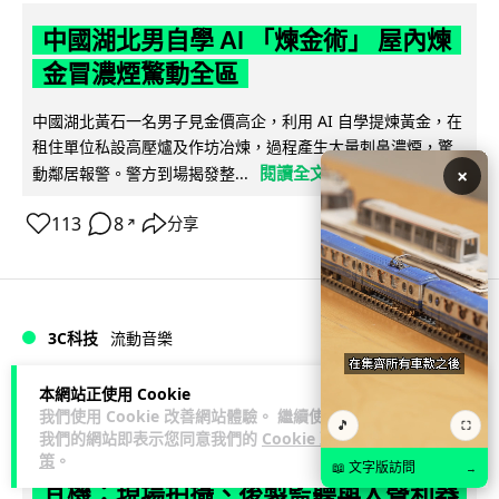
中國湖北男自學 AI 「煉金術」 屋內煉
金冒濃煙驚動全區
中國湖北黃石一名男子見金價高企，利用 AI 自學提煉黃金，在
租住單位私設高壓爐及作坊冶煉，過程產生大量刺鼻濃煙，驚
閱讀全文
×
動鄰居報警。警方到場揭發整...
113
8
分享
↗
3C科技
流動音樂
89
本網站正使用 Cookie
Lawton
2 日
我們使用 Cookie 改善網站體驗。 繼續使用
🎵
⛶
我們的網站即表示您同意我們的
Cookie 政
【評測】Sony IER-M500 入耳式監聽
策
。
📖 文字版訪問
→
耳機：現場拍攝、後製監聽與人聲利器