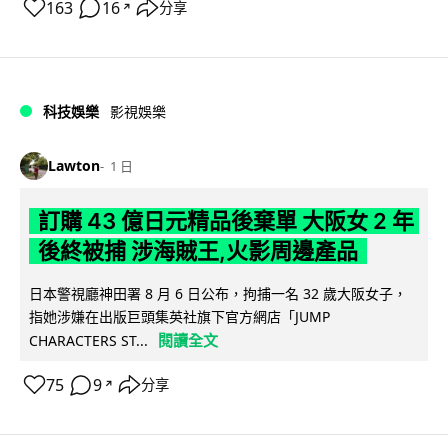
163
16
分享
↗
科技娛樂
影視娛樂
Lawton
1 日
訂購 43 億日元精品後棄單 大阪女 2 年
後終被捕 涉海賊王,火影周邊產品
日本警視廳神田署 8 月 6 日公布，拘捕一名 32 歲大阪女子，
指她涉嫌在出版巨頭集英社旗下官方網店「JUMP
閱讀全文
CHARACTERS ST...
75
9
分享
↗