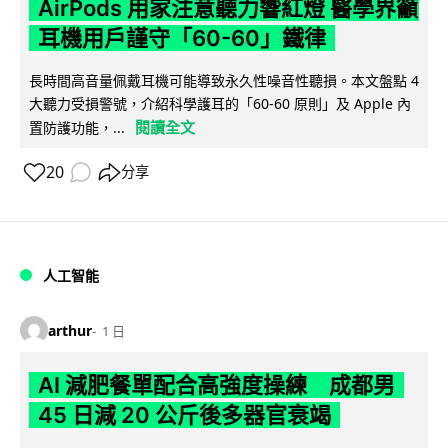
AirPods 用家注意聽力響紅燈 醫學界籲
耳機用戶謹守「60-60」鐵律
長時間高音量佩戴耳機可能導致永久性噪音性聽損。本文盤點 4
大聽力受損警號，介紹科學護耳的「60-60 原則」及 Apple 內
閱讀全文
置防護功能，...
20
分享
人工智能
arthur
1 日
AI 減肥餐單配合高強度操練 成都男
45 日減 20 公斤後多器官衰竭