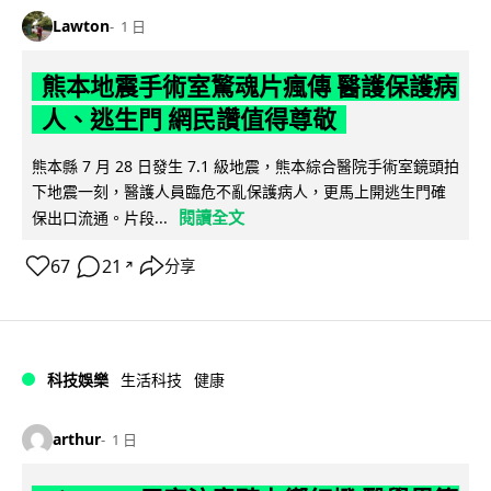
Lawton
1 日
熊本地震手術室驚魂片瘋傳 醫護保護病
人、逃生門 網民讚值得尊敬
熊本縣 7 月 28 日發生 7.1 級地震，熊本綜合醫院手術室鏡頭拍
下地震一刻，醫護人員臨危不亂保護病人，更馬上開逃生門確
閱讀全文
保出口流通。片段...
67
21
分享
↗
科技娛樂
生活科技
健康
arthur
1 日