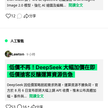
閱讀全文
Image 2.0 模型，強化 AI 繪圖及編輯...
12
分享
人工智能
Lawton
9 小時
低價不再！DeepSeek 大幅加價在即
低價搶客反釀運算資源告急
DeepSeek 因低價策略掀起需求熱潮，運算資源不勝負荷，官
方於 8 月 6 日宣布即將大幅上調 API 收費，惟未公布具體加
閱讀全文
幅。事件與...
53
16
分享
↗