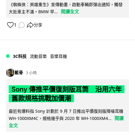
《蜘蛛俠：英雄重生》宣傳動畫，啟動車輛即彈出通知，觸發
閱讀全文
大批車主不滿。BMW 早...
1
分享
3C科技
流動音樂
音樂耳機
藍骨
3 小時
Sony 傳推平價復刻版耳筒 沿用六年
舊款規格挑戰加價潮
最近有爆料指 Sony 計劃於 9 月 7 日推出平價復刻版降噪耳機
閱讀
WH-1000XM4C，規格幾乎與 2020 年 WH-1000XM4...
全文