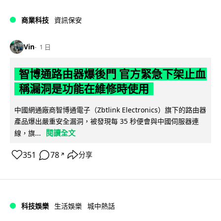
商業科技
資訊保安
Vin
1 日
智博通路由器爆後門 官方緊急下架止血
稱漏洞是功能在維修時使用
中國網通廠商智博通電子（Zbtlink Electronics）旗下的路由器
產品爆出嚴重安全漏洞，被發現每 35 秒便會與中國伺服器連
閱讀全文
線，旗...
351
78
分享
↗
科技娛樂
生活娛樂
城中熱話