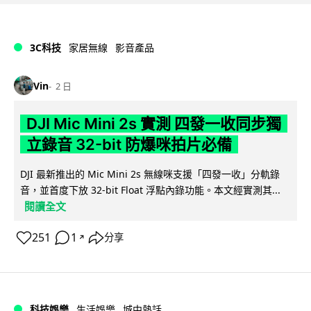
3C科技
家居無線
影音產品
Vin
2 日
DJI Mic Mini 2s 實測 四發一收同步獨
立錄音 32-bit 防爆咪拍片必備
DJI 最新推出的 Mic Mini 2s 無線咪支援「四發一收」分軌錄
音，並首度下放 32-bit Float 浮點內錄功能。本文經實測其...
閱讀全文
251
1
分享
↗
科技娛樂
生活娛樂
城中熱話