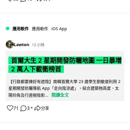
iOS App
應用軟件
應用軟件
Lawton
12 小時
首爾大生 2 星期開發防曬地圖 一日暴增
2 萬人下載衝榜首
【行路都要揀好有遮陰】南韓首爾大學 23 歲學生劉敏俊利用 2
星期開發防曬導航 App「走向陰涼處」，結合建築物高度、太
閱讀全文
陽仰角及行道樹陰影...
71
3
分享
↗