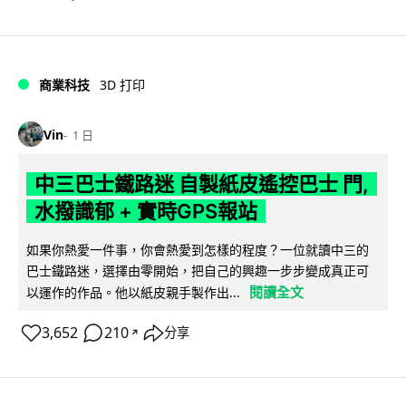
商業科技
3D 打印
Vin
1 日
中三巴士鐵路迷 自製紙皮遙控巴士 門,
水撥識郁 + 實時GPS報站
如果你熱愛一件事，你會熱愛到怎樣的程度？一位就讀中三的
巴士鐵路迷，選擇由零開始，把自己的興趣一步步變成真正可
閱讀全文
以運作的作品。他以紙皮親手製作出...
3,652
210
分享
↗