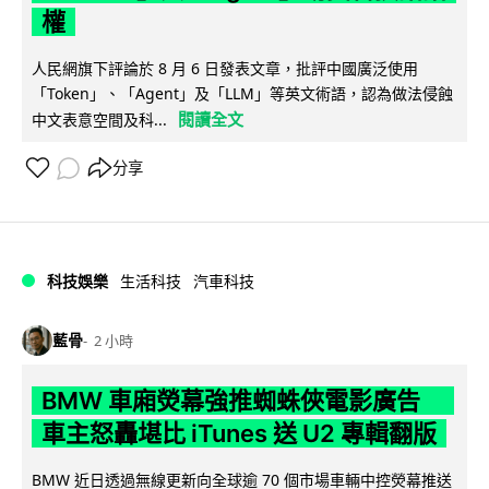
權
人民網旗下評論於 8 月 6 日發表文章，批評中國廣泛使用
「Token」、「Agent」及「LLM」等英文術語，認為做法侵蝕
閱讀全文
中文表意空間及科...
分享
科技娛樂
生活科技
汽車科技
藍骨
2 小時
BMW 車廂熒幕強推蜘蛛俠電影廣告
車主怒轟堪比 iTunes 送 U2 專輯翻版
BMW 近日透過無線更新向全球逾 70 個市場車輛中控熒幕推送