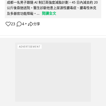
成都一名男子跟隨 AI 制訂高強度減脂計劃，45 日內減去約 20
公斤後昏迷送院。醫生診斷他患上尿源性膿毒症、膿毒性休克
閱讀全文
及多器官功能障礙。...
23
4
分享
↗
ADVERTISEMENT