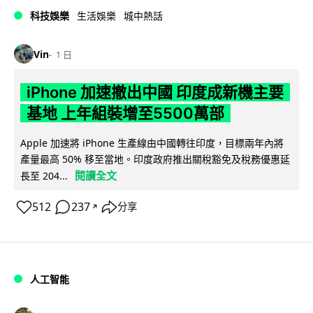
科技娛樂
生活娛樂
城中熱話
Vin
1 日
iPhone 加速撤出中國 印度成新機主要
基地 上年組裝增至5500萬部
Apple 加速將 iPhone 生產線由中國轉往印度，目標兩年內將
產量最高 50% 移至當地。印度政府推出關稅豁免及稅務優惠延
閱讀全文
長至 204...
512
237
分享
↗
人工智能