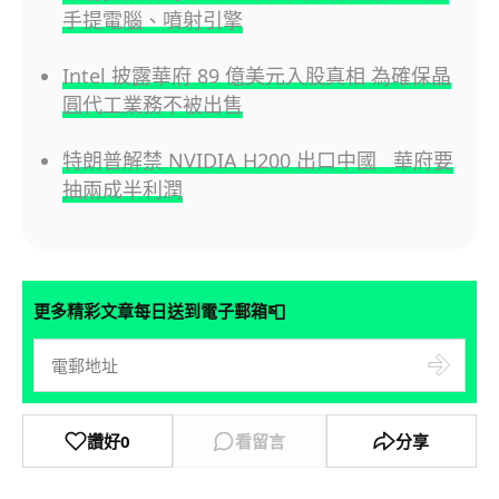
手提電腦、噴射引擎
Intel 披露華府 89 億美元入股真相 為確保晶
圓代工業務不被出售
特朗普解禁 NVIDIA H200 出口中國 華府要
抽兩成半利潤
📮
更多精彩文章每日送到電子郵箱
讚好
0
看留言
分享