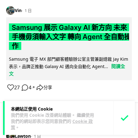
Vin
1 日
Samsung 展示 Galaxy AI 新方向 未來
手機毋須輸入文字 轉向 Agent 全自動操
作
Samsung 電子 MX 部門顧客體驗辦公室主管兼副總裁 Jay Kim
閱讀全
表示，品牌正推動 Galaxy AI 邁向全自動化 Agent...
文
27
4
分享
↗
本網站正使用 Cookie
我們使用 Cookie 改善網站體驗。 繼續使用
科技娛樂
生活娛樂
城中熱話
我們的網站即表示您同意我們的
Cookie 政
策
。
Lawton
1 日