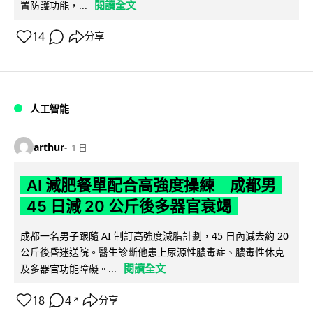
閱讀全文
置防護功能，...
14
分享
人工智能
arthur
1 日
AI 減肥餐單配合高強度操練 成都男
45 日減 20 公斤後多器官衰竭
成都一名男子跟隨 AI 制訂高強度減脂計劃，45 日內減去約 20
公斤後昏迷送院。醫生診斷他患上尿源性膿毒症、膿毒性休克
閱讀全文
及多器官功能障礙。...
18
4
分享
↗