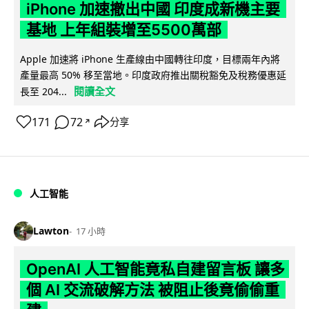
iPhone 加速撤出中國 印度成新機主要
基地 上年組裝增至5500萬部
Apple 加速將 iPhone 生產線由中國轉往印度，目標兩年內將
產量最高 50% 移至當地。印度政府推出關稅豁免及稅務優惠延
閱讀全文
長至 204...
171
72
分享
↗
人工智能
Lawton
17 小時
OpenAI 人工智能竟私自建留言板 讓多
個 AI 交流破解方法 被阻止後竟偷偷重