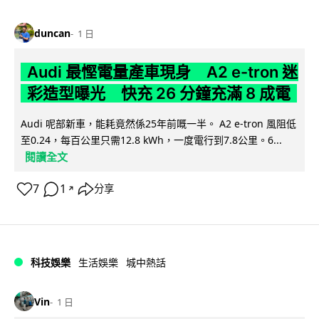
duncan
1 日
Audi 最慳電量產車現身 A2 e-tron 迷
彩造型曝光 快充 26 分鐘充滿 8 成電
Audi 呢部新車，能耗竟然係25年前嘅一半。 A2 e-tron 風阻低
至0.24，每百公里只需12.8 kWh，一度電行到7.8公里。6...
閱讀全文
7
1
分享
↗
科技娛樂
生活娛樂
城中熱話
Vin
1 日