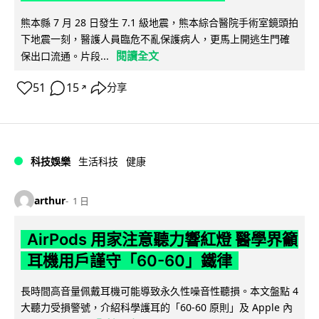
熊本縣 7 月 28 日發生 7.1 級地震，熊本綜合醫院手術室鏡頭拍
下地震一刻，醫護人員臨危不亂保護病人，更馬上開逃生門確
閱讀全文
保出口流通。片段...
51
15
分享
↗
科技娛樂
生活科技
健康
arthur
1 日
AirPods 用家注意聽力響紅燈 醫學界籲
耳機用戶謹守「60-60」鐵律
長時間高音量佩戴耳機可能導致永久性噪音性聽損。本文盤點 4
大聽力受損警號，介紹科學護耳的「60-60 原則」及 Apple 內