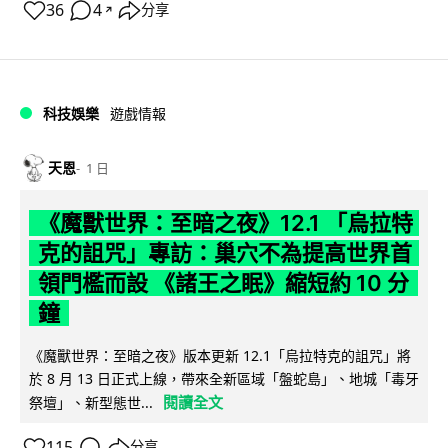
36
4
分享
↗
科技娛樂
遊戲情報
天恩
1 日
《魔獸世界：至暗之夜》12.1 「烏拉特
克的詛咒」專訪：巢穴不為提高世界首
領門檻而設 《諸王之眠》縮短約 10 分
鐘
《魔獸世界：至暗之夜》版本更新 12.1「烏拉特克的詛咒」將
於 8 月 13 日正式上線，帶來全新區域「盤蛇島」、地城「毒牙
閱讀全文
祭壇」、新型態世...
115
分享