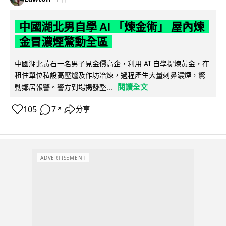
中國湖北男自學 AI 「煉金術」 屋內煉
金冒濃煙驚動全區
中國湖北黃石一名男子見金價高企，利用 AI 自學提煉黃金，在
租住單位私設高壓爐及作坊冶煉，過程產生大量刺鼻濃煙，驚
閱讀全文
動鄰居報警。警方到場揭發整...
105
7
分享
↗
ADVERTISEMENT