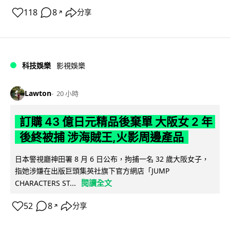
118
8
分享
↗
科技娛樂
影視娛樂
Lawton
20 小時
訂購 43 億日元精品後棄單 大阪女 2 年
後終被捕 涉海賊王,火影周邊產品
日本警視廳神田署 8 月 6 日公布，拘捕一名 32 歲大阪女子，
指她涉嫌在出版巨頭集英社旗下官方網店「JUMP
閱讀全文
CHARACTERS ST...
52
8
分享
↗