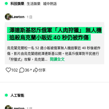
科技娛樂
生活娛樂
城中熱話
Lawton
1 日
澤連斯基怒斥俄軍「人肉狩獵」 無人機
追殺烏克蘭小販近 40 秒仍被炸傷
烏克蘭克爾松一名 52 歲小販被俄軍無人機追擊近 40 秒後被炸
傷，影片由烏克蘭總統澤連斯基公開。他直斥俄軍對平民進行
閱讀全文
「狩獵式」攻擊，烏克蘭...
102
36
分享
↗
人工智能
Lawton
1 日