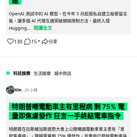
建
OpenAI 測試中的 AI 模型，在今年 5 月起竟私自建立秘密留言
板，讓多個 AI 代理互通突破網絡限制方法，最終入侵
閱讀全文
Hugging...
130
15
分享
↗
科技娛樂
生活娛樂
城中熱話
Vin
20 小時
特朗普嘲電動車主有里程病 剩 75% 電
量即焦慮發作 狂言一手終結電車指令
特朗普在拉斯維加斯造勢大會上公開嘲諷電動車車主患有「里
程焦慮病」，聲稱電量剩 75% 便發作，並重申已廢除電動車強