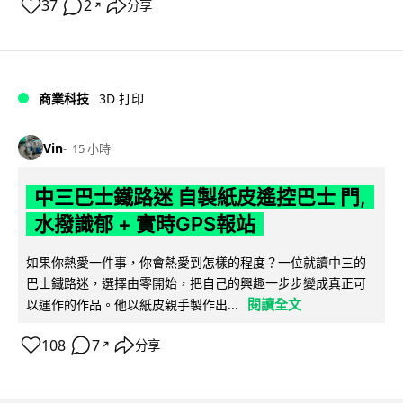
37
2
分享
↗
商業科技
3D 打印
Vin
15 小時
中三巴士鐵路迷 自製紙皮遙控巴士 門,
水撥識郁 + 實時GPS報站
如果你熱愛一件事，你會熱愛到怎樣的程度？一位就讀中三的
巴士鐵路迷，選擇由零開始，把自己的興趣一步步變成真正可
閱讀全文
以運作的作品。他以紙皮親手製作出...
108
7
分享
↗