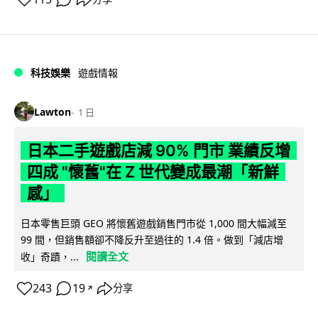
科技娛樂
遊戲情報
Lawton
1 日
日本二手遊戲店減 90% 門市 業績反增
四成 "懷舊"在 Z 世代變成最潮「新鮮
感」
日本零售巨頭 GEO 將懷舊遊戲銷售門市從 1,000 間大幅減至
99 間，但銷售額卻不降反升至過往的 1.4 倍。做到「減店增
閱讀全文
收」奇蹟，...
243
19
分享
↗