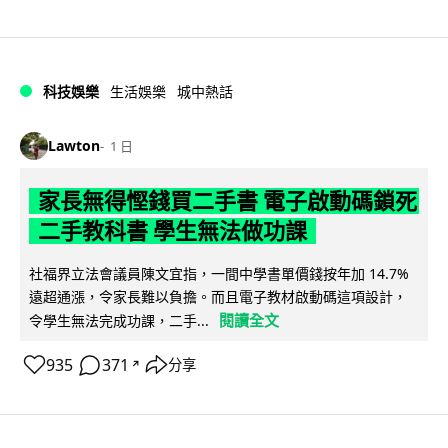
科技娛樂
生活娛樂
城中熱話
Lawton
1 日
家長無得慳錢買二手書 電子啟動碼鎖死
二手教科書 學生無法做功課
社福界立法會議員陳文宜指，一間中學書單價錢按年加 14.7%
遠超通漲，令家長難以負擔。而且電子教材啟動碼這項設計，
閱讀全文
令學生無法完成功課，二手...
935
371
分享
↗