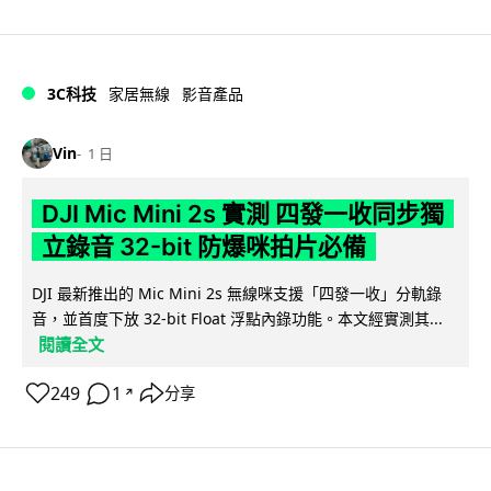
3C科技
家居無線
影音產品
Vin
1 日
DJI Mic Mini 2s 實測 四發一收同步獨
立錄音 32-bit 防爆咪拍片必備
DJI 最新推出的 Mic Mini 2s 無線咪支援「四發一收」分軌錄
音，並首度下放 32-bit Float 浮點內錄功能。本文經實測其...
閱讀全文
249
1
分享
↗