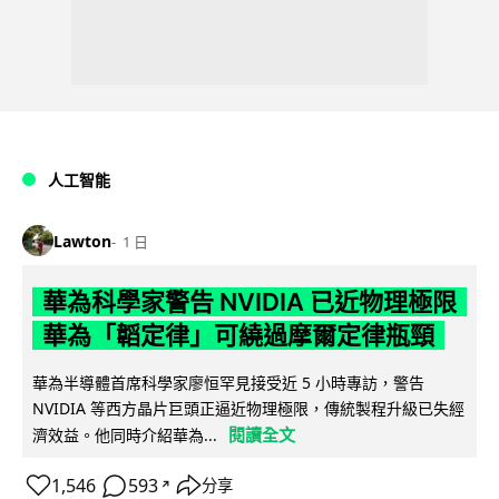
人工智能
Lawton
1 日
華為科學家警告 NVIDIA 已近物理極限
華為「韜定律」可繞過摩爾定律瓶頸
華為半導體首席科學家廖恒罕見接受近 5 小時專訪，警告
NVIDIA 等西方晶片巨頭正逼近物理極限，傳統製程升級已失經
閱讀全文
濟效益。他同時介紹華為...
1,546
593
分享
↗