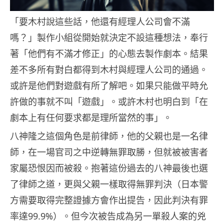
「要木村說這些話，他還有經理人公司會不滿
嗎？」製作小組從開始就決定不設這種想法，奉行
著「他們有不滿才修正」的心態去製作劇本。結果
差不多所有對白都得到木村與經理人公司的通過。
或許是他們對遊戲有所了解吧。如果只能做平時允
許做的事就不叫「遊戲」。或許木村也明白到「在
劇本上有任何要求都是理所當然的事」。
八神隆之這個角色是前律師，他的父親也是一名律
師，在一場官司之中逆轉無罪取勝，但就被被害者
家屬恐恨因而被殺。抱著這份過去的八神最後也選
了律師之道，更與父親一樣取得無罪判決（日本警
方需要取得完整證據方會作出提告，因此判決有罪
率達99.9%）。但今次被告成為另一單殺人案的兇