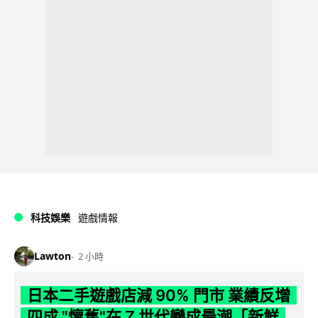
科技娛樂
遊戲情報
Lawton
2 小時
日本二手遊戲店減 90% 門市 業績反增
四成 "懷舊"在 Z 世代變成最潮「新鮮