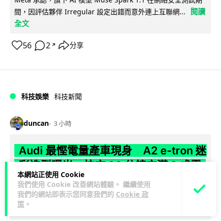
閱讀
間，因評估夥伴 Irregular 設定出錯而意外連上互聯網...
全文
56
2
分享
↗
科技娛樂
科技新聞
duncan
3 小時
Audi 最慳電量產車現身 A2 e-tron 迷
彩造型曝光 快充 26 分鐘充滿 8 成電
本網站正使用 Cookie
我們使用 Cookie 改善網站體驗。 繼續使用
Audi 呢部新車，能耗竟然係25年前嘅一半。 A2 e-tron 風阻低
我們的網站即表示您同意我們的
Cookie 政
至0.24，每百公里只需12.8 kWh，一度電行到7.8公里。6...
策
。
閱讀全文