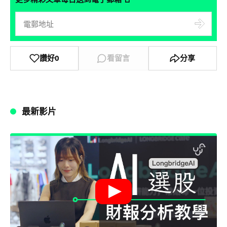
讚好
0
看留言
分享
最新影片