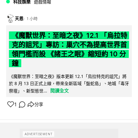
科技娛樂
遊戲情報
天恩
1 小時
《魔獸世界：至暗之夜》12.1 「烏拉特
克的詛咒」專訪：巢穴不為提高世界首
領門檻而設 《諸王之眠》縮短約 10 分
鐘
《魔獸世界：至暗之夜》版本更新 12.1「烏拉特克的詛咒」將
於 8 月 13 日正式上線，帶來全新區域「盤蛇島」、地城「毒牙
閱讀全文
祭壇」、新型態世...
1
分享
ADVERTISEMENT