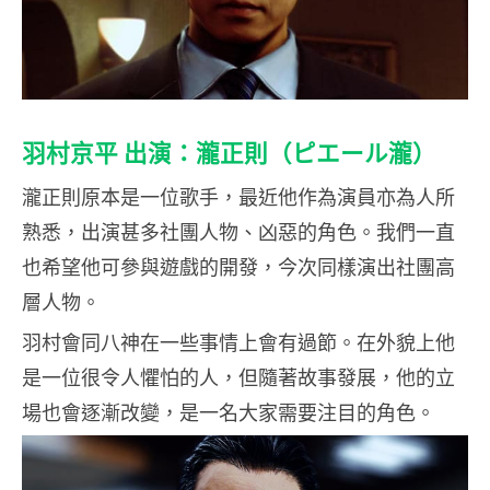
羽村京平 出演：瀧正則（ピエール瀧）
瀧正則原本是一位歌手，最近他作為演員亦為人所
熟悉，出演甚多社團人物、凶惡的角色。我們一直
也希望他可參與遊戲的開發，今次同樣演出社團高
層人物。
羽村會同八神在一些事情上會有過節。在外貌上他
是一位很令人懼怕的人，但隨著故事發展，他的立
場也會逐漸改變，是一名大家需要注目的角色。