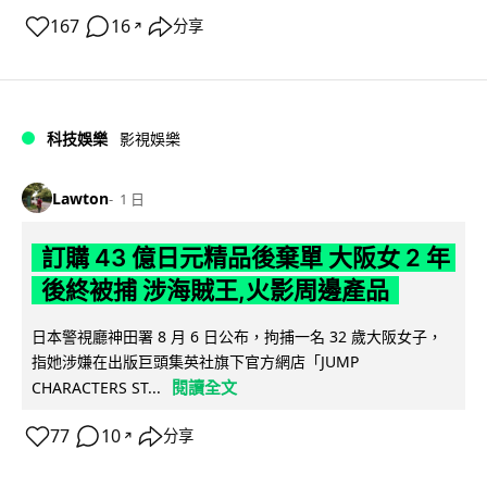
167
16
分享
↗
科技娛樂
影視娛樂
Lawton
1 日
訂購 43 億日元精品後棄單 大阪女 2 年
後終被捕 涉海賊王,火影周邊產品
日本警視廳神田署 8 月 6 日公布，拘捕一名 32 歲大阪女子，
指她涉嫌在出版巨頭集英社旗下官方網店「JUMP
閱讀全文
CHARACTERS ST...
77
10
分享
↗