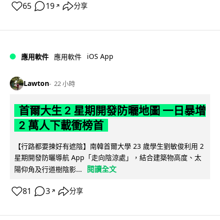
65
19
分享
↗
iOS App
應用軟件
應用軟件
Lawton
22 小時
首爾大生 2 星期開發防曬地圖 一日暴增
2 萬人下載衝榜首
【行路都要揀好有遮陰】南韓首爾大學 23 歲學生劉敏俊利用 2
星期開發防曬導航 App「走向陰涼處」，結合建築物高度、太
閱讀全文
陽仰角及行道樹陰影...
81
3
分享
↗