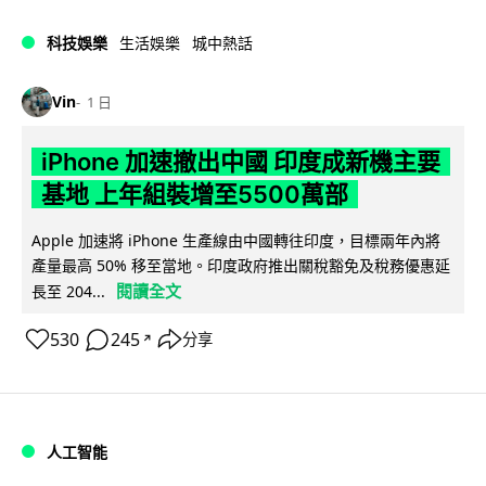
科技娛樂
生活娛樂
城中熱話
Vin
1 日
iPhone 加速撤出中國 印度成新機主要
基地 上年組裝增至5500萬部
Apple 加速將 iPhone 生產線由中國轉往印度，目標兩年內將
產量最高 50% 移至當地。印度政府推出關稅豁免及稅務優惠延
閱讀全文
長至 204...
530
245
分享
↗
人工智能