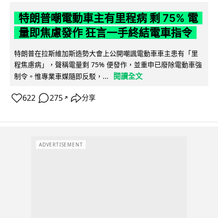
特朗普嘲電動車主有里程病 剩 75% 電
量即焦慮發作 狂言一手終結電車指令
特朗普在拉斯維加斯造勢大會上公開嘲諷電動車車主患有「里
程焦慮病」，聲稱電量剩 75% 便發作，並重申已廢除電動車強
閱讀全文
制令。惟專業車媒隨即反駁，...
622
275
分享
↗
ADVERTISEMENT