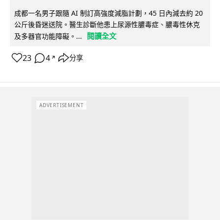
成都一名男子跟隨 AI 制訂高強度減脂計劃，45 日內減去約 20
公斤後昏迷送院。醫生診斷他患上尿源性膿毒症、膿毒性休克
閱讀全文
及多器官功能障礙。...
23
4
分享
↗
ADVERTISEMENT