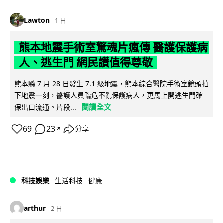
Lawton
1 日
熊本地震手術室驚魂片瘋傳 醫護保護病
人、逃生門 網民讚值得尊敬
熊本縣 7 月 28 日發生 7.1 級地震，熊本綜合醫院手術室鏡頭拍
下地震一刻，醫護人員臨危不亂保護病人，更馬上開逃生門確
閱讀全文
保出口流通。片段...
69
23
分享
↗
科技娛樂
生活科技
健康
arthur
2 日