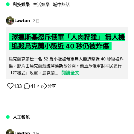
科技娛樂
生活娛樂
城中熱話
Lawton
2 日
澤連斯基怒斥俄軍「人肉狩獵」 無人機
追殺烏克蘭小販近 40 秒仍被炸傷
烏克蘭克爾松一名 52 歲小販被俄軍無人機追擊近 40 秒後被炸
傷，影片由烏克蘭總統澤連斯基公開。他直斥俄軍對平民進行
閱讀全文
「狩獵式」攻擊，烏克蘭...
133
41
分享
↗
人工智能
Lawton
2 日