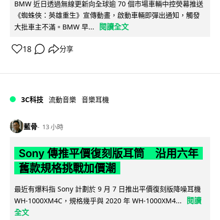
BMW 近日透過無線更新向全球逾 70 個市場車輛中控熒幕推送
《蜘蛛俠：英雄重生》宣傳動畫，啟動車輛即彈出通知，觸發
閱讀全文
大批車主不滿。BMW 早...
18
分享
3C科技
流動音樂
音樂耳機
藍骨
13 小時
Sony 傳推平價復刻版耳筒 沿用六年
舊款規格挑戰加價潮
最近有爆料指 Sony 計劃於 9 月 7 日推出平價復刻版降噪耳機
閱讀
WH-1000XM4C，規格幾乎與 2020 年 WH-1000XM4...
全文