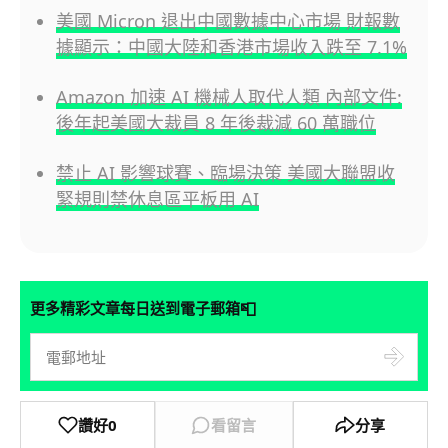
美國 Micron 退出中國數據中心市場 財報數
據顯示：中國大陸和香港市場收入跌至 7.1%
Amazon 加速 AI 機械人取代人類 內部文件:
後年起美國大裁員 8 年後裁減 60 萬職位
禁止 AI 影響球賽、臨場決策 美國大聯盟收
緊規則禁休息區平板用 AI
📮
更多精彩文章每日送到電子郵箱
讚好
0
看留言
分享