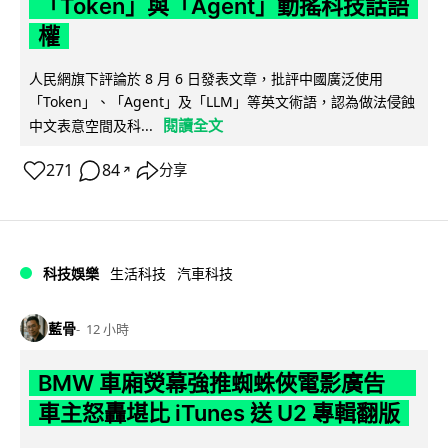
「Token」與「Agent」動搖科技話語
權
人民網旗下評論於 8 月 6 日發表文章，批評中國廣泛使用
「Token」、「Agent」及「LLM」等英文術語，認為做法侵蝕
閱讀全文
中文表意空間及科...
271
84
分享
↗
科技娛樂
生活科技
汽車科技
藍骨
12 小時
BMW 車廂熒幕強推蜘蛛俠電影廣告
車主怒轟堪比 iTunes 送 U2 專輯翻版