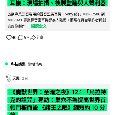
耳機：現場拍攝、後製監聽與人聲利器
談到專業混音專用的聲音監聽耳機，Sony 經典 MDR-7506 到
MDR-M1 專業錄音室耳機都為人熟悉。而現在舞台製作者與創
閱讀全文
意影像製作...
40
5
分享
↗
科技娛樂
遊戲情報
天恩
2 日
《魔獸世界：至暗之夜》12.1 「烏拉特
克的詛咒」專訪：巢穴不為提高世界首
領門檻而設 《諸王之眠》縮短約 10 分