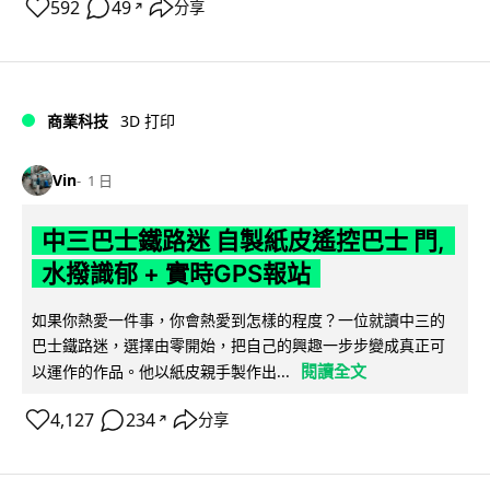
592
49
分享
↗
商業科技
3D 打印
Vin
1 日
中三巴士鐵路迷 自製紙皮遙控巴士 門,
水撥識郁 + 實時GPS報站
如果你熱愛一件事，你會熱愛到怎樣的程度？一位就讀中三的
巴士鐵路迷，選擇由零開始，把自己的興趣一步步變成真正可
閱讀全文
以運作的作品。他以紙皮親手製作出...
4,127
234
分享
↗