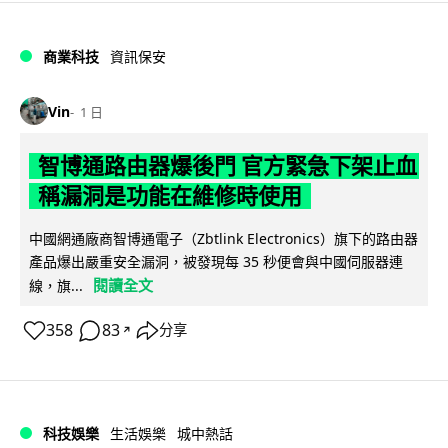
商業科技
資訊保安
Vin
1 日
智博通路由器爆後門 官方緊急下架止血
稱漏洞是功能在維修時使用
中國網通廠商智博通電子（Zbtlink Electronics）旗下的路由器
產品爆出嚴重安全漏洞，被發現每 35 秒便會與中國伺服器連
閱讀全文
線，旗...
358
83
分享
↗
科技娛樂
生活娛樂
城中熱話