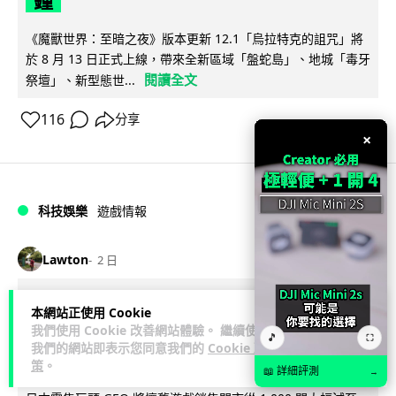
鐘
《魔獸世界：至暗之夜》版本更新 12.1「烏拉特克的詛咒」將
於 8 月 13 日正式上線，帶來全新區域「盤蛇島」、地城「毒牙
閱讀全文
祭壇」、新型態世...
116
分享
×
科技娛樂
遊戲情報
Lawton
2 日
日本二手遊戲店減 90% 門市 業績反增
本網站正使用 Cookie
我們使用 Cookie 改善網站體驗。 繼續使用
四成 "懷舊"在 Z 世代變成最潮「新鮮
🎵
⛶
我們的網站即表示您同意我們的
Cookie 政
感」
策
。
📖 詳細評測
→