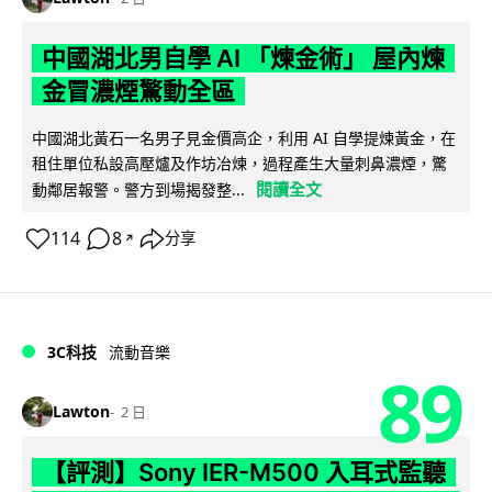
中國湖北男自學 AI 「煉金術」 屋內煉
金冒濃煙驚動全區
中國湖北黃石一名男子見金價高企，利用 AI 自學提煉黃金，在
租住單位私設高壓爐及作坊冶煉，過程產生大量刺鼻濃煙，驚
閱讀全文
動鄰居報警。警方到場揭發整...
114
8
分享
↗
3C科技
流動音樂
89
Lawton
2 日
【評測】Sony IER-M500 入耳式監聽