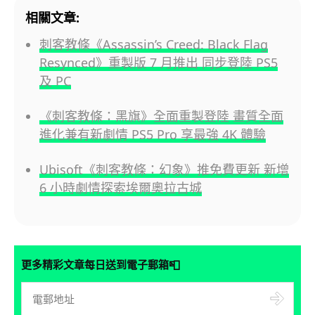
相關文章:
刺客教條《Assassin’s Creed: Black Flag
Resynced》重製版 7 月推出 同步登陸 PS5
及 PC
《刺客教條：黑旗》全面重製登陸 畫質全面
進化兼有新劇情 PS5 Pro 享最強 4K 體驗
Ubisoft《刺客教條：幻象》推免費更新 新增
6 小時劇情探索埃爾奧拉古城
📮
更多精彩文章每日送到電子郵箱