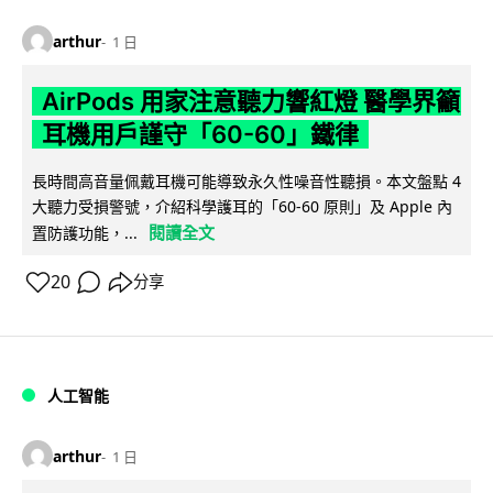
arthur
1 日
AirPods 用家注意聽力響紅燈 醫學界籲
耳機用戶謹守「60-60」鐵律
長時間高音量佩戴耳機可能導致永久性噪音性聽損。本文盤點 4
大聽力受損警號，介紹科學護耳的「60-60 原則」及 Apple 內
閱讀全文
置防護功能，...
20
分享
人工智能
arthur
1 日