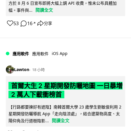
方於 8 月 6 日宣布即將大幅上調 API 收費，惟未公布具體加
閱讀全文
幅。事件與...
53
16
分享
↗
iOS App
應用軟件
應用軟件
Lawton
18 小時
首爾大生 2 星期開發防曬地圖 一日暴增
2 萬人下載衝榜首
【行路都要揀好有遮陰】南韓首爾大學 23 歲學生劉敏俊利用 2
星期開發防曬導航 App「走向陰涼處」，結合建築物高度、太
閱讀全文
陽仰角及行道樹陰影...