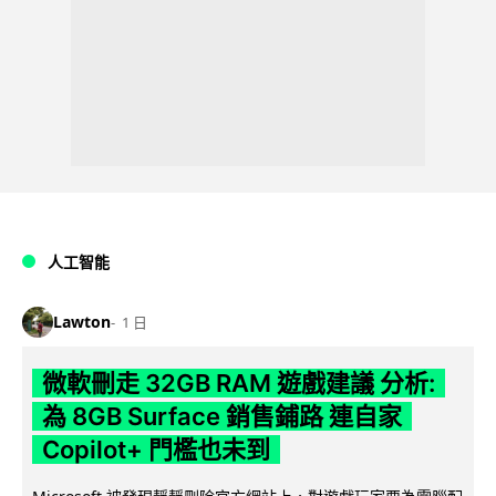
人工智能
Lawton
1 日
微軟刪走 32GB RAM 遊戲建議 分析:
為 8GB Surface 銷售鋪路 連自家
Copilot+ 門檻也未到