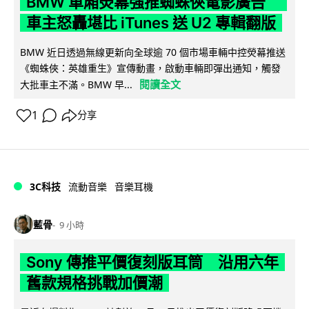
BMW 車廂熒幕強推蜘蛛俠電影廣告
車主怒轟堪比 iTunes 送 U2 專輯翻版
BMW 近日透過無線更新向全球逾 70 個市場車輛中控熒幕推送
《蜘蛛俠：英雄重生》宣傳動畫，啟動車輛即彈出通知，觸發
閱讀全文
大批車主不滿。BMW 早...
1
分享
3C科技
流動音樂
音樂耳機
藍骨
9 小時
Sony 傳推平價復刻版耳筒 沿用六年
舊款規格挑戰加價潮