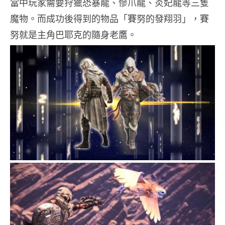
當中玩家需要狩獵恐暴龍、慘爪龍、炎妃龍等三隻
魔物。而成功後得到的物品「賽努的發翔羽」，賽
努就是主角巴耶克的隨身老鷹。