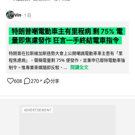
Vin
1 日
特朗普嘲電動車主有里程病 剩 75% 電
量即焦慮發作 狂言一手終結電車指令
特朗普在拉斯維加斯造勢大會上公開嘲諷電動車車主患有「里
程焦慮病」，聲稱電量剩 75% 便發作，並重申已廢除電動車強
閱讀全文
制令。惟專業車媒隨即反駁，...
608
270
分享
↗
ADVERTISEMENT