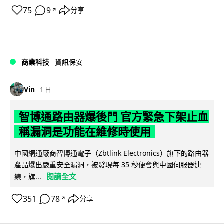
75
9
分享
↗
商業科技
資訊保安
Vin
1 日
智博通路由器爆後門 官方緊急下架止血
稱漏洞是功能在維修時使用
中國網通廠商智博通電子（Zbtlink Electronics）旗下的路由器
產品爆出嚴重安全漏洞，被發現每 35 秒便會與中國伺服器連
閱讀全文
線，旗...
351
78
分享
↗