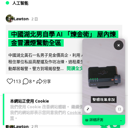
人工智能
Lawton
2 日
中國湖北男自學 AI 「煉金術」 屋內煉
金冒濃煙驚動全區
×
中國湖北黃石一名男子見金價高企，利用 AI 自學提煉黃金，在
租住單位私設高壓爐及作坊冶煉，過程產生大量刺鼻濃煙，驚
閱讀全文
動鄰居報警。警方到場揭發整...
113
8
分享
↗
本網站正使用 Cookie
我們使用 Cookie 改善網站體驗。 繼續使用
🎵
⛶
3C科技
流動音樂
我們的網站即表示您同意我們的
Cookie 政
89
策
。
📖 詳細評測
→
Lawton
2 日