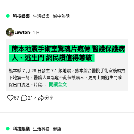
科技娛樂
生活娛樂
城中熱話
Lawton
1 日
熊本地震手術室驚魂片瘋傳 醫護保護病
人、逃生門 網民讚值得尊敬
熊本縣 7 月 28 日發生 7.1 級地震，熊本綜合醫院手術室鏡頭拍
下地震一刻，醫護人員臨危不亂保護病人，更馬上開逃生門確
閱讀全文
保出口流通。片段...
67
21
分享
↗
科技娛樂
生活科技
健康