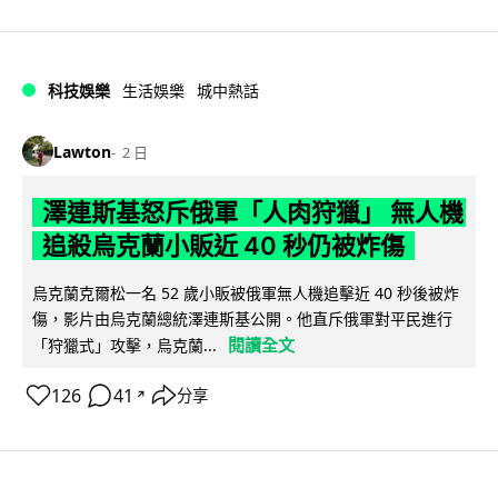
科技娛樂
生活娛樂
城中熱話
Lawton
2 日
澤連斯基怒斥俄軍「人肉狩獵」 無人機
追殺烏克蘭小販近 40 秒仍被炸傷
烏克蘭克爾松一名 52 歲小販被俄軍無人機追擊近 40 秒後被炸
傷，影片由烏克蘭總統澤連斯基公開。他直斥俄軍對平民進行
閱讀全文
「狩獵式」攻擊，烏克蘭...
126
41
分享
↗