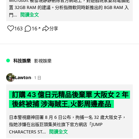
Microsoft 被發現靜靜刪除官方網站上，對遊戲玩家要為電腦配
置 32GB RAM 的建議。分析指微軟同時新推出的 8GB RAM 入
閱讀全文
門...
163
16
分享
↗
科技娛樂
影視娛樂
Lawton
1 日
訂購 43 億日元精品後棄單 大阪女 2 年
後終被捕 涉海賊王,火影周邊產品
日本警視廳神田署 8 月 6 日公布，拘捕一名 32 歲大阪女子，
指她涉嫌在出版巨頭集英社旗下官方網店「JUMP
閱讀全文
CHARACTERS ST...