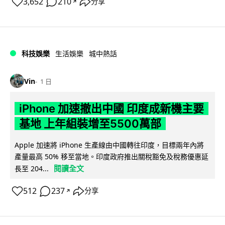
3,652
210
分享
↗
科技娛樂
生活娛樂
城中熱話
Vin
1 日
iPhone 加速撤出中國 印度成新機主要
基地 上年組裝增至5500萬部
Apple 加速將 iPhone 生產線由中國轉往印度，目標兩年內將
產量最高 50% 移至當地。印度政府推出關稅豁免及稅務優惠延
閱讀全文
長至 204...
512
237
分享
↗