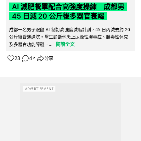
AI 減肥餐單配合高強度操練 成都男
45 日減 20 公斤後多器官衰竭
成都一名男子跟隨 AI 制訂高強度減脂計劃，45 日內減去約 20
公斤後昏迷送院。醫生診斷他患上尿源性膿毒症、膿毒性休克
閱讀全文
及多器官功能障礙。...
23
4
分享
↗
ADVERTISEMENT