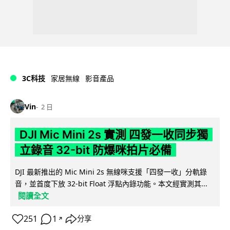
3C科技
家居無線
影音產品
Vin
2 日
DJI Mic Mini 2s 實測 四發一收同步獨
立錄音 32-bit 防爆咪拍片必備
DJI 最新推出的 Mic Mini 2s 無線咪支援「四發一收」分軌錄
音，並首度下放 32-bit Float 浮點內錄功能。本文經實測其...
閱讀全文
251
1
分享
↗