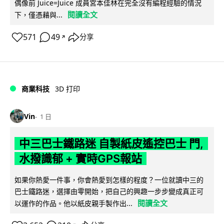
偶像前 Juice=Juice 成員宮本佳林在完全沒有編程經驗的情況
閱讀全文
下，僅憑藉與...
571
49
分享
↗
商業科技
3D 打印
Vin
1 日
中三巴士鐵路迷 自製紙皮遙控巴士 門,
水撥識郁 + 實時GPS報站
如果你熱愛一件事，你會熱愛到怎樣的程度？一位就讀中三的
巴士鐵路迷，選擇由零開始，把自己的興趣一步步變成真正可
閱讀全文
以運作的作品。他以紙皮親手製作出...