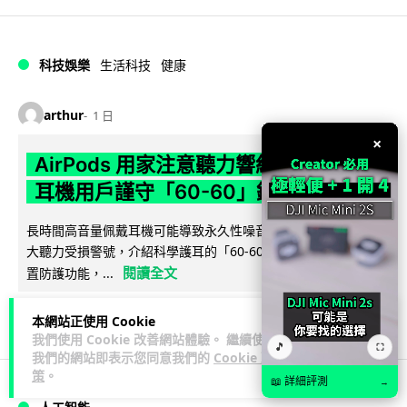
科技娛樂
生活科技
健康
arthur
1 日
×
AirPods 用家注意聽力響紅燈 醫學界籲
耳機用戶謹守「60-60」鐵律
長時間高音量佩戴耳機可能導致永久性噪音性聽損。本文盤點 4
大聽力受損警號，介紹科學護耳的「60-60 原則」及 Apple 內
閱讀全文
置防護功能，...
18
分享
本網站正使用 Cookie
我們使用 Cookie 改善網站體驗。 繼續使用
🎵
⛶
我們的網站即表示您同意我們的
Cookie 政
策
。
📖 詳細評測
→