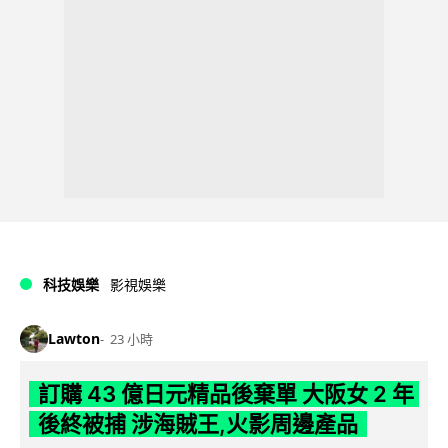
科技娛樂
影視娛樂
Lawton
23 小時
訂購 43 億日元精品後棄單 大阪女 2 年
後終被捕 涉海賊王,火影周邊產品