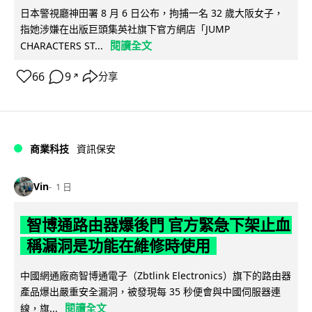
日本警視廳神田署 8 月 6 日公布，拘捕一名 32 歲大阪女子，
指她涉嫌在出版巨頭集英社旗下官方網店「JUMP
閱讀全文
CHARACTERS ST...
66
9
分享
↗
商業科技
資訊保安
Vin
1 日
智博通路由器爆後門 官方緊急下架止血
稱漏洞是功能在維修時使用
中國網通廠商智博通電子（Zbtlink Electronics）旗下的路由器
產品爆出嚴重安全漏洞，被發現每 35 秒便會與中國伺服器連
閱讀全文
線，旗...