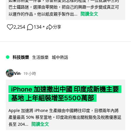
如果你熱愛一件事，你會熱愛到怎樣的程度？一位就讀中三的
巴士鐵路迷，選擇由零開始，把自己的興趣一步步變成真正可
閱讀全文
以運作的作品。他以紙皮親手製作出...
2,254
134
分享
↗
科技娛樂
生活娛樂
城中熱話
Vin
19 小時
iPhone 加速撤出中國 印度成新機主要
基地 上年組裝增至5500萬部
Apple 加速將 iPhone 生產線由中國轉往印度，目標兩年內將
產量最高 50% 移至當地。印度政府推出關稅豁免及稅務優惠延
閱讀全文
長至 204...