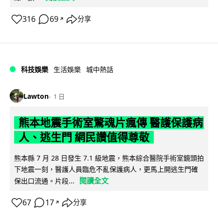
316
69
分享
↗
科技娛樂
生活娛樂
城中熱話
Lawton
1 日
熊本地震手術室驚魂片瘋傳 醫護保護病
人、逃生門 網民讚值得尊敬
熊本縣 7 月 28 日發生 7.1 級地震，熊本綜合醫院手術室鏡頭拍
下地震一刻，醫護人員臨危不亂保護病人，更馬上開逃生門確
閱讀全文
保出口流通。片段...
67
17
分享
↗