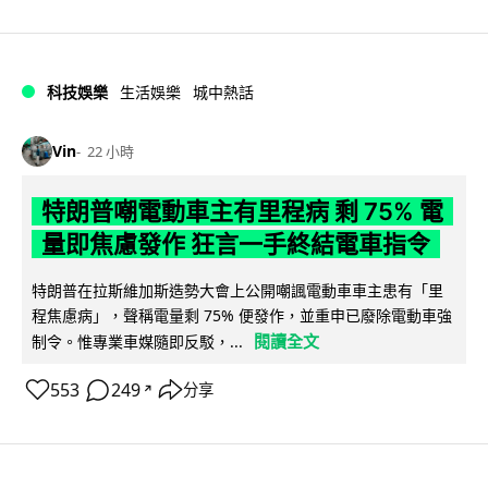
科技娛樂
生活娛樂
城中熱話
Vin
22 小時
特朗普嘲電動車主有里程病 剩 75% 電
量即焦慮發作 狂言一手終結電車指令
特朗普在拉斯維加斯造勢大會上公開嘲諷電動車車主患有「里
程焦慮病」，聲稱電量剩 75% 便發作，並重申已廢除電動車強
閱讀全文
制令。惟專業車媒隨即反駁，...
553
249
分享
↗