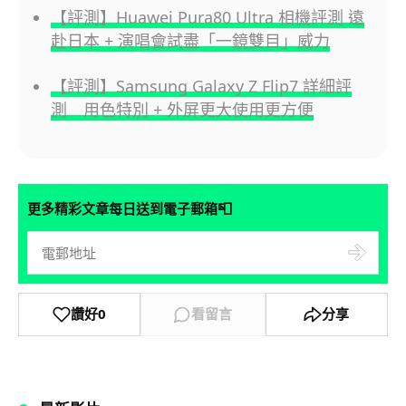
【評測】Huawei Pura80 Ultra 相機評測 遠
赴日本 + 演唱會試盡「一鏡雙目」威力
【評測】Samsung Galaxy Z Flip7 詳細評
測 用色特別 + 外屏更大使用更方便
📮
更多精彩文章每日送到電子郵箱
讚好
0
看留言
分享