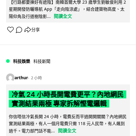
【行路都要揀好有遮陰】南韓首爾大學 23 歲學生劉敏俊利用 2
星期開發防曬導航 App「走向陰涼處」，結合建築物高度、太
閱讀全文
陽仰角及行道樹陰影...
分享
科技娛樂
科技新聞
arthur
2 小時
冷氣 24 小時長開電費更平？內地網民
實測結果兩極 專家拆解慳電邏輯
你信唔信冷氣長開 24 小時，電費反而平過開開關關？內地網民
實測結果兩極，有人一個月電費只需 118 元人民幣，有人飆到
閱讀全文
過千。電力部門話不能...