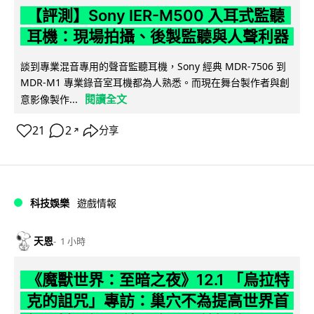
【評測】Sony IER-M500 入耳式監聽
耳機：現場拍攝、後製監聽與人聲利器
談到專業混音專用的聲音監聽耳機，Sony 經典 MDR-7506 到
MDR-M1 專業錄音室耳機都為人熟悉。而現在舞台製作者與創
閱讀全文
意影像製作...
21
2
分享
↗
科技娛樂
遊戲情報
天恩
1 小時
《魔獸世界：至暗之夜》12.1 「烏拉特
克的詛咒」專訪：巢穴不為提高世界首