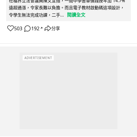
社福界立法會議員陳文宜指，一間中學書單價錢按年加 14.7%
遠超通漲，令家長難以負擔。而且電子教材啟動碼這項設計，
閱讀全文
令學生無法完成功課，二手...
503
192
分享
↗
ADVERTISEMENT