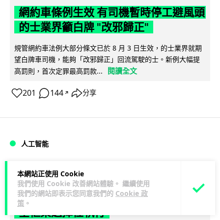
網約車條例生效 有司機暫時停工避風頭
的士業界籲白牌 "改邪歸正"
規管網約車法例大部分條文已於 8 月 3 日生效，的士業界就期
望白牌車司機，能夠「改邪歸正」回流駕駛的士。新例大幅提
閱讀全文
高罰則，首次定罪最高罰款...
201
144
分享
↗
人工智能
Lawton
1 日
本網站正使用 Cookie
我們使用 Cookie 改善網站體驗。 繼續使用
我們的網站即表示您同意我們的
Cookie 政
白宮拒測中國開放 AI 模型 業界質疑安
策
。
全框架選擇性執行