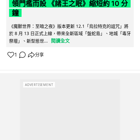
領門檻而設 《諸王之眠》縮短約 10 分
鐘
《魔獸世界：至暗之夜》版本更新 12.1「烏拉特克的詛咒」將
於 8 月 13 日正式上線，帶來全新區域「盤蛇島」、地城「毒牙
閱讀全文
祭壇」、新型態世...
1
分享
ADVERTISEMENT