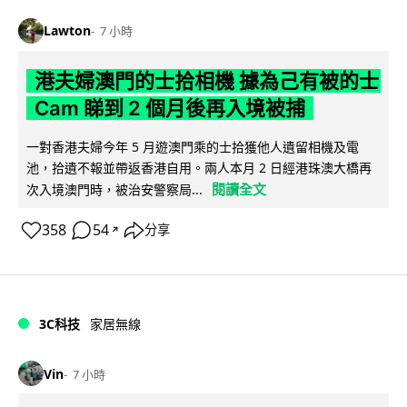
Lawton
7 小時
港夫婦澳門的士拾相機 據為己有被的士
Cam 睇到 2 個月後再入境被捕
一對香港夫婦今年 5 月遊澳門乘的士拾獲他人遺留相機及電
池，拾遺不報並帶返香港自用。兩人本月 2 日經港珠澳大橋再
閱讀全文
次入境澳門時，被治安警察局...
358
54
分享
↗
3C科技
家居無線
Vin
7 小時