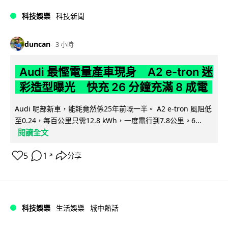
科技娛樂
科技新聞
duncan
3 小時
Audi 最慳電量產車現身 A2 e-tron 迷
彩造型曝光 快充 26 分鐘充滿 8 成電
Audi 呢部新車，能耗竟然係25年前嘅一半。 A2 e-tron 風阻低
至0.24，每百公里只需12.8 kWh，一度電行到7.8公里。6...
閱讀全文
5
1
分享
↗
科技娛樂
生活娛樂
城中熱話