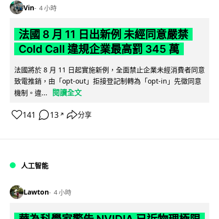
Vin
4 小時
法國 8 月 11 日出新例 未經同意嚴禁
Cold Call 違規企業最高罰 345 萬
法國將於 8 月 11 日起實施新例，全面禁止企業未經消費者同意
致電推銷，由「opt-out」拒接登記制轉為「opt-in」先徵同意
閱讀全文
機制。違...
141
13
分享
↗
人工智能
Lawton
4 小時
華為科學家警告 NVIDIA 已近物理極限