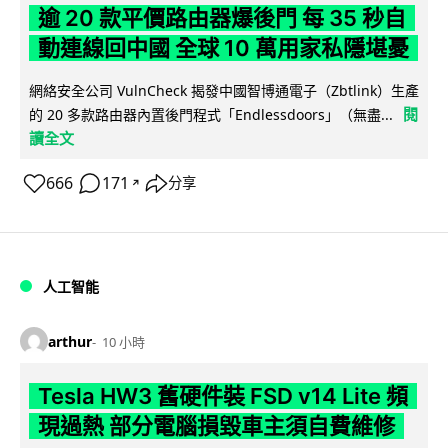
逾 20 款平價路由器爆後門 每 35 秒自
動連線回中國 全球 10 萬用家私隱堪憂
網絡安全公司 VulnCheck 揭發中國智博通電子（Zbtlink）生產
閱
的 20 多款路由器內置後門程式「Endlessdoors」（無盡...
讀全文
666
171
分享
↗
人工智能
arthur
10 小時
Tesla HW3 舊硬件裝 FSD v14 Lite 頻
現過熱 部分電腦損毀車主須自費維修