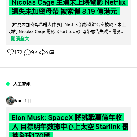
Nicolas Cage 主演未上映電影 Netflix
遺失未加密母帶 被索償 8.19 億港元
【唔見未加密母帶咁大件事】Netflix 洛杉磯辦公室被竊，未上
映的 Nicolas Cage 電影《Fortitude》母帶亦告失蹤。電影...
閱讀全文
172
9
分享
↗
人工智能
Vin
1 日
Elon Musk: SpaceX 將挑戰萬億年收
入 目標明年數據中心上太空 Starlink 覆
蓋全球170國