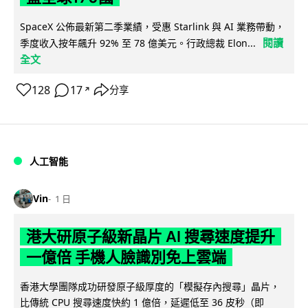
SpaceX 公佈最新第二季業績，受惠 Starlink 與 AI 業務帶動，
閱讀
季度收入按年飆升 92% 至 78 億美元。行政總裁 Elon...
全文
128
17
分享
↗
人工智能
Vin
1 日
港大研原子級新晶片 AI 搜尋速度提升
一億倍 手機人臉識別免上雲端
香港大學團隊成功研發原子級厚度的「模擬存內搜尋」晶片，
比傳統 CPU 搜尋速度快約 1 億倍，延遲低至 36 皮秒（即