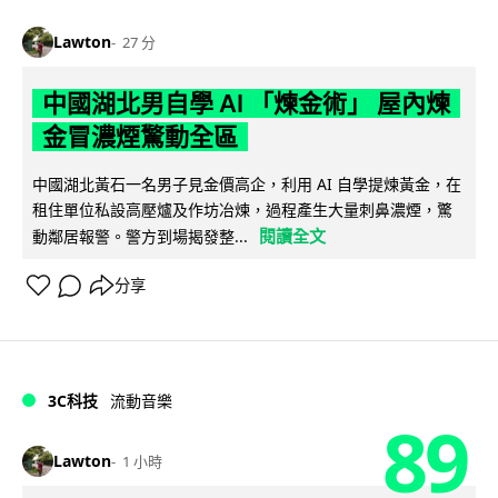
Lawton
27 分
中國湖北男自學 AI 「煉金術」 屋內煉
金冒濃煙驚動全區
中國湖北黃石一名男子見金價高企，利用 AI 自學提煉黃金，在
租住單位私設高壓爐及作坊冶煉，過程產生大量刺鼻濃煙，驚
閱讀全文
動鄰居報警。警方到場揭發整...
分享
3C科技
流動音樂
89
Lawton
1 小時