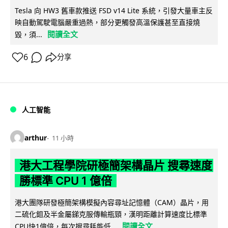
Tesla 向 HW3 舊車款推送 FSD v14 Lite 系統，引發大量車主反
映自動駕駛電腦嚴重過熱，部分更觸發高溫保護甚至直接燒
閱讀全文
毀，須...
6
分享
人工智能
arthur
11 小時
港大工程學院研極簡架構晶片 搜尋速度
勝標準 CPU 1 億倍
港大團隊研發極簡架構模擬內容尋址記憶體（CAM）晶片，用
二硫化鉬及半金屬銻克服傳輸瓶頸，漢明距離計算速度比標準
閱讀全文
CPU快1億倍，每次搜尋耗能低...