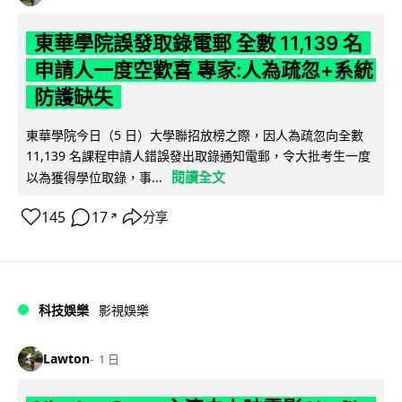
東華學院誤發取錄電郵 全數 11,139 名
申請人一度空歡喜 專家:人為疏忽+系統
防護缺失
東華學院今日（5 日）大學聯招放榜之際，因人為疏忽向全數
11,139 名課程申請人錯誤發出取錄通知電郵，令大批考生一度
閱讀全文
以為獲得學位取錄，事...
145
17
分享
↗
科技娛樂
影視娛樂
Lawton
1 日