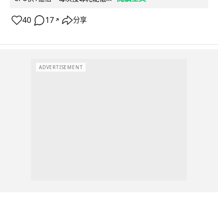
40
17
分享
↗
ADVERTISEMENT