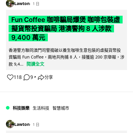
Lawton
1 日
Fun Coffee 咖啡騙局爆煲 咖啡包裝虛
擬貨幣投資騙局 港澳警拘 8 人涉款
9,400 萬元
香港警方聯同澳門司警搗破以養生咖啡生意包裝的虛擬貨幣投
資騙局 Fun Coffee，兩地共拘捕 8 人，接獲逾 200 宗舉報，涉
閱讀全文
款 9,4...
118
9
分享
↗
科技娛樂
生活科技
智慧城市
Lawton
1 日