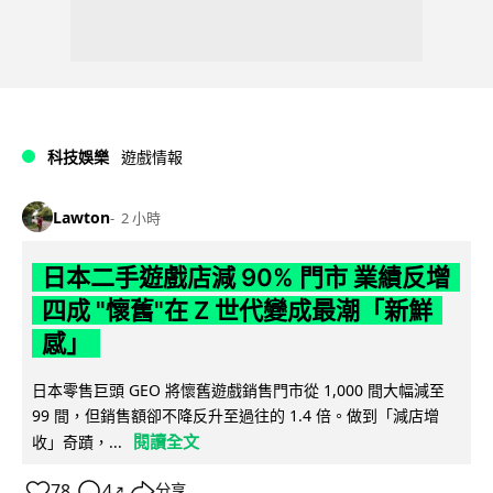
科技娛樂
遊戲情報
Lawton
2 小時
日本二手遊戲店減 90% 門市 業績反增
四成 "懷舊"在 Z 世代變成最潮「新鮮
感」
日本零售巨頭 GEO 將懷舊遊戲銷售門市從 1,000 間大幅減至
99 間，但銷售額卻不降反升至過往的 1.4 倍。做到「減店增
閱讀全文
收」奇蹟，...
78
4
分享
↗