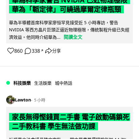
華為「韜定律」可繞過摩爾定律瓶頸
華為半導體首席科學家廖恒罕見接受近 5 小時專訪，警告
NVIDIA 等西方晶片巨頭正逼近物理極限，傳統製程升級已失經
閱讀全文
濟效益。他同時介紹華為...
860
338
分享
↗
科技娛樂
生活娛樂
城中熱話
Lawton
5 小時
家長無得慳錢買二手書 電子啟動碼鎖死
二手教科書 學生無法做功課