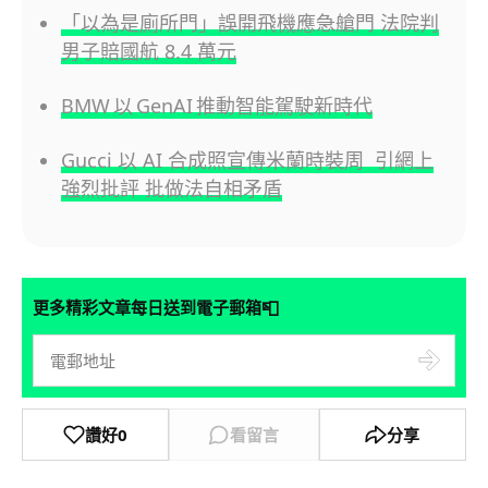
「以為是廁所門」誤開飛機應急艙門 法院判
男子賠國航 8.4 萬元
BMW 以 GenAI 推動智能駕駛新時代
Gucci 以 AI 合成照宣傳米蘭時裝周 引網上
強烈批評 批做法自相矛盾
📮
更多精彩文章每日送到電子郵箱
讚好
0
看留言
分享