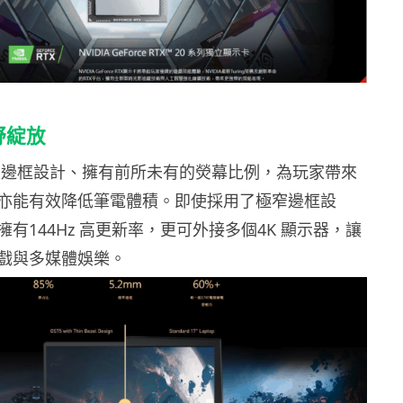
野綻放
窄邊框設計、擁有前所未有的熒幕比例，為玩家帶來
亦能有效降低筆電體積。即使採用了極窄邊框設
有144Hz 高更新率，更可外接多個4K 顯示器，讓
戲與多媒體娛樂。