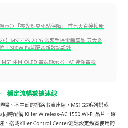
微星顯示器「零光點零死點保障」 首七天直接換新
026】MSI CES 2026 電競手提電腦產品 五大系
 + 300W 能耗配合新散熱設計
26 MSI 注目 OLED 電競顯示器 ‧ AI 迷你電腦
絡 穩定流暢數據連線
順暢、不中斷的網路串流連線，MSI GS系列搭載
N及同時配備 Killer Wireless-AC 1550 Wi-Fi 晶片，確
載Killer Control Center輕鬆設定頻寬使用的