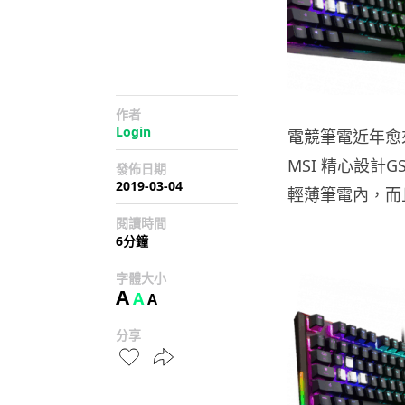
作者
Login
電競筆電近年愈
MSI 精心設計
發佈日期
2019-03-04
輕薄筆電內，而
閱讀時間
6分鐘
字體大小
A
A
A
分享