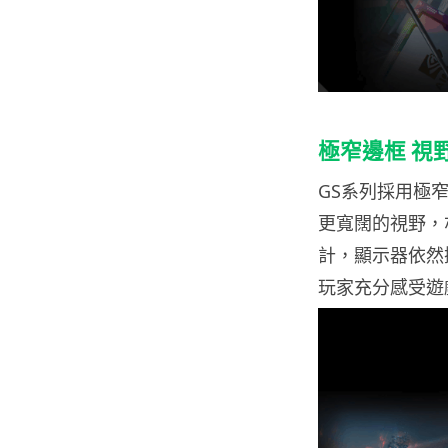
極窄邊框 視
GS系列採用極
更寬闊的視野，
計，顯示器依然擁
玩家充分感受遊