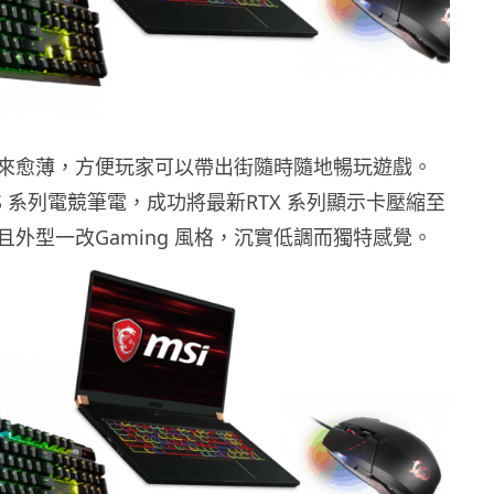
來愈薄，方便玩家可以帶出街隨時隨地暢玩遊戲。
GS 系列電競筆電，成功將最新RTX 系列顯示卡壓縮至
且外型一改Gaming 風格，沉實低調而獨特感覺。