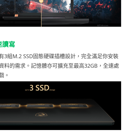
速讀寫
3組M.2 SSD固態硬碟插槽設計，完全滿足你安裝
資料的需求。記憶體亦可擴充至最高32GB，全速處
戲。