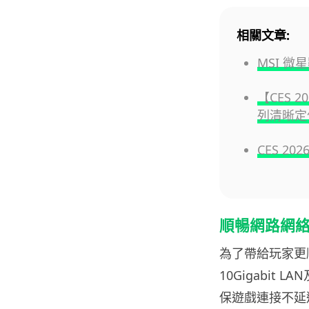
相關文章:
MSI 
【CES 2
列清晰定位
CES 20
順暢網路網
為了帶給玩家更
10Gigabit LA
保遊戲連接不延遲。搭