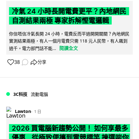
冷氣 24 小時長開電費更平？內地網民
自測結果兩極 專家拆解慳電邏輯
你信唔信冷氣長開 24 小時，電費反而平過開開關關？內地網民
實測結果兩極，有人一個月電費只需 118 元人民幣，有人飆到
閱讀全文
過千。電力部門話不能...
38
分享
3C科技
流動電腦
Lawton
1 日
2026 買電腦新趨勢公開！ 如何享最多
優惠 從極致便攜到電競標竿 揀選啱你