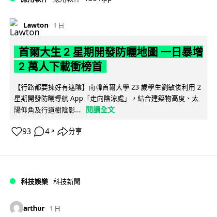
Lawton
1 日
首爾大生 2 星期開發防曬地圖 一日暴增
2 萬人下載衝榜首
【行路都要揀好有遮陰】南韓首爾大學 23 歲學生劉敏俊利用 2
星期開發防曬導航 App「走向陰涼處」，結合建築物高度、太
閱讀全文
陽仰角及行道樹陰影...
93
4
分享
↗
科技娛樂
科技新聞
arthur
1 日