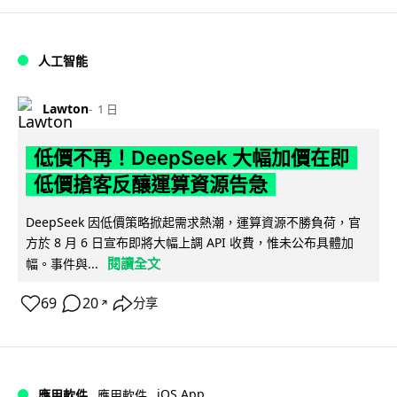
人工智能
Lawton
1 日
低價不再！DeepSeek 大幅加價在即
低價搶客反釀運算資源告急
DeepSeek 因低價策略掀起需求熱潮，運算資源不勝負荷，官
方於 8 月 6 日宣布即將大幅上調 API 收費，惟未公布具體加
閱讀全文
幅。事件與...
69
20
分享
↗
iOS App
應用軟件
應用軟件