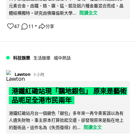
元素合金，由鐵、鉻、鎳、錳、鉬及鋁六種金屬混合而成，晶
閱讀全文
體結構獨特。研究由佛羅倫斯大學...
47
11
分享
↗
科技娛樂
生活娛樂
城中熱話
Lawton
3 小時
港鐵紅磡站現「黐地銀包」 原來是藝術
品呃足全港市民兩年
港鐵紅磡站月台一個銀色「銀包」多年來一再令乘客誤以為有
人遺失財物，事主原本打算拾起交還，卻發現原來是黏在地上
閱讀全文
的藝術品。這件名為《失而復得》的...