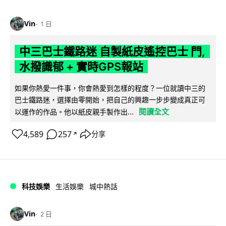
Vin
1 日
中三巴士鐵路迷 自製紙皮遙控巴士 門,
水撥識郁 + 實時GPS報站
如果你熱愛一件事，你會熱愛到怎樣的程度？一位就讀中三的
巴士鐵路迷，選擇由零開始，把自己的興趣一步步變成真正可
閱讀全文
以運作的作品。他以紙皮親手製作出...
4,589
257
分享
↗
科技娛樂
生活娛樂
城中熱話
Vin
2 日