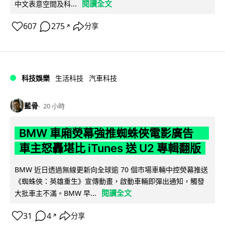
閱讀全文
中文表意空間及科...
607
275
分享
↗
科技娛樂
生活科技
汽車科技
藍骨
20 小時
BMW 車廂熒幕強推蜘蛛俠電影廣告
車主怒轟堪比 iTunes 送 U2 專輯翻版
BMW 近日透過無線更新向全球逾 70 個市場車輛中控熒幕推送
《蜘蛛俠：英雄重生》宣傳動畫，啟動車輛即彈出通知，觸發
閱讀全文
大批車主不滿。BMW 早...
31
4
分享
↗