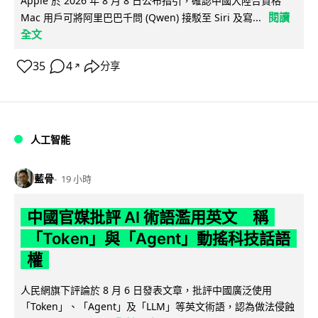
Apple 於 2026 年 8 月 8 日公布指引，確認中國大陸合資格
閱讀
Mac 用戶可將阿里巴巴千問 (Qwen) 接駁至 Siri 及寫...
全文
35
4
分享
↗
人工智能
藍骨
19 小時
中國官媒批評 AI 術語濫用英文 稱
「Token」與「Agent」動搖科技話語
權
人民網旗下評論於 8 月 6 日發表文章，批評中國廣泛使用
「Token」、「Agent」及「LLM」等英文術語，認為做法侵蝕