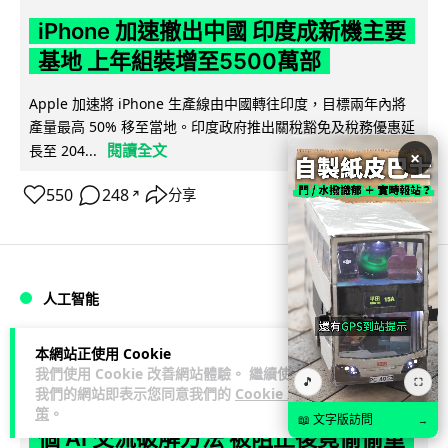
iPhone 加速撤出中國 印度成新機主要
基地 上年組裝增至5500萬部
Apple 加速將 iPhone 生產線由中國轉往印度，目標兩年內將
產量最高 50% 移至當地。印度政府推出關稅豁免及稅務優惠延
閱讀全文
長至 204...
×
550
248
分享
↗
人工智能
Lawton
本網站正使用 Cookie
2 日
我們使用 Cookie 改善網站體驗。 繼續使用
🎵
⛶
我們的網站即表示您同意我們的
Cookie 政
OpenAI 人工智能竟私自建留言板 讓多
策
。
📖 文字版訪問
→
個 AI 交流破解方法 被阻止後竟偷偷重