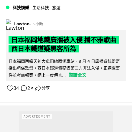
科技娛樂
生活科技
旅遊
Lawton
5 小時
日本福岡地鐵廣播被入侵 播不雅歌曲
西日本鐵道疑黑客所為
日本福岡西鐵天神大牟田線兩個車站，8 月 4 日廣播系統離奇
播出粗俗歌聲，西日本鐵道懷疑遭第三方非法入侵，正調查事
閱讀全文
件並考慮報案。網上一度傳言...
34
2
分享
↗
ADVERTISEMENT