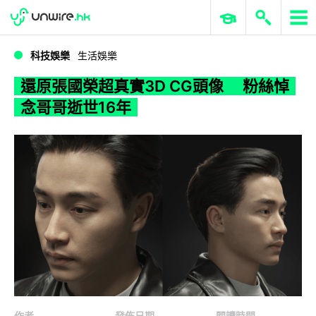
WWDC 2026
GenAI 與雲端科技專區
ERP 與商業 AI
還原張國榮超真實3D CG頭像 粉絲悼念哥哥逝世16年
科技娛樂
生活娛樂
還原張國榮超真實3D CG頭像 粉絲悼
念哥哥逝世16年
作者
發佈日期
閱讀時間