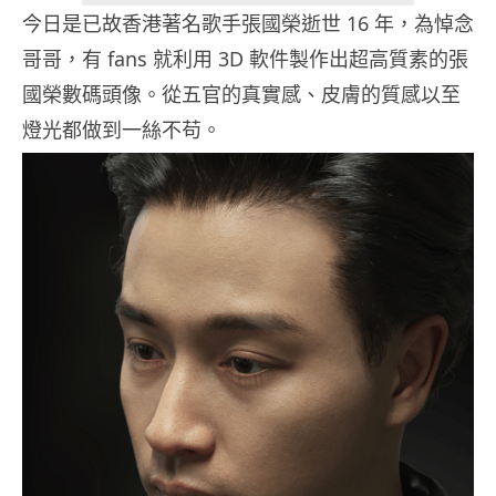
今日是已故香港著名歌手張國榮逝世 16 年，為悼念
哥哥，有 fans 就利用 3D 軟件製作出超高質素的張
國榮數碼頭像。從五官的真實感、皮膚的質感以至
燈光都做到一絲不苟。