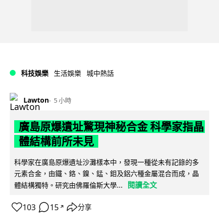
科技娛樂
生活娛樂
城中熱話
Lawton
5 小時
廣島原爆遺址驚現神秘合金 科學家指晶
體結構前所未見
科學家在廣島原爆遺址沙灘樣本中，發現一種從未有記錄的多
元素合金，由鐵、鉻、鎳、錳、鉬及鋁六種金屬混合而成，晶
閱讀全文
體結構獨特。研究由佛羅倫斯大學...
103
15
分享
↗