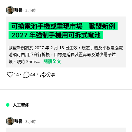
藍骨
2 小時
可換電池手機或重現市場 歐盟新例
2027 年強制手機用可拆式電池
歐盟新例將於 2027 年 2 月 18 日生效，規定手機及平板電腦電
池須可由用戶自行拆換，目標是延長裝置壽命及減少電子垃
閱讀全文
圾。現時 Sams...
147
44
分享
↗
人工智能
藍骨
3 小時