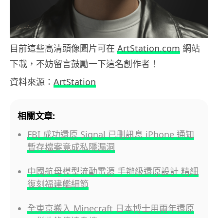
目前這些高清頭像圖片可在
ArtStation.com
網站
下載，不妨留言鼓勵一下這名創作者！
資料來源：
ArtStation
相關文章:
FBI 成功還原 Signal 已刪訊息 iPhone 通知
暫存檔案竟成私隱漏洞
中國航母模型流動電源 手辦級還原設計 精細
復刻福建艦細節
全東京搬入 Minecraft 日本博士用兩年還原