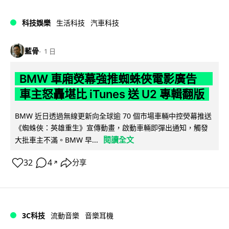
科技娛樂
生活科技
汽車科技
藍骨
1 日
BMW 車廂熒幕強推蜘蛛俠電影廣告
車主怒轟堪比 iTunes 送 U2 專輯翻版
BMW 近日透過無線更新向全球逾 70 個市場車輛中控熒幕推送
《蜘蛛俠：英雄重生》宣傳動畫，啟動車輛即彈出通知，觸發
閱讀全文
大批車主不滿。BMW 早...
32
4
分享
↗
3C科技
流動音樂
音樂耳機