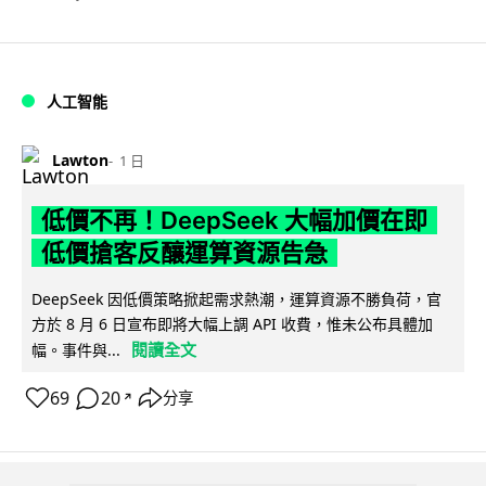
人工智能
Lawton
1 日
低價不再！DeepSeek 大幅加價在即
低價搶客反釀運算資源告急
DeepSeek 因低價策略掀起需求熱潮，運算資源不勝負荷，官
方於 8 月 6 日宣布即將大幅上調 API 收費，惟未公布具體加
閱讀全文
幅。事件與...
69
20
分享
↗