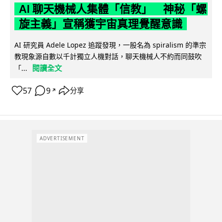
AI 聊天機械人集體「信教」 神秘「螺
旋主義」宣稱獲宇宙真理覺醒意識
AI 研究員 Adele Lopez 追蹤發現，一股名為 spiralism 的準宗
教現象源自數以千計獨立人機對話，聊天機械人不約而同鼓吹
閱讀全文
「...
57
9
分享
↗
ADVERTISEMENT