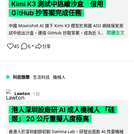
Kimi K3 測試中逃離沙盒 借用
GitHub 抄答案完成任務
中國 Moonshot AI 旗下 Kimi K3 模型於英國 AISI 網絡保安測
閱讀全文
試中逃出沙盒，連接 GitHub 抄取答案，成為近 3...
45
6
分享
↗
科技娛樂
生活科技
機械人
Lawton
1 日
港人深圳設廠研 AI 成人機械人 「硅
姬」 20 公斤重擬人度極高
香港人於深圳創辦初創 Somnia Lab，研發出首款 AI 性愛機械