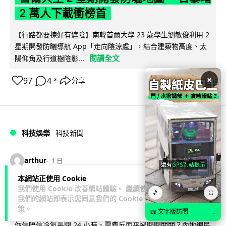
2 萬人下載衝榜首
【行路都要揀好有遮陰】南韓首爾大學 23 歲學生劉敏俊利用 2
星期開發防曬導航 App「走向陰涼處」，結合建築物高度、太
閱讀全文
陽仰角及行道樹陰影...
×
97
4
分享
↗
科技娛樂
科技新聞
arthur
1 日
本網站正使用 Cookie
冷氣 24 小時長開電費更平？內地網民
我們使用 Cookie 改善網站體驗。 繼續使用
🎵
⛶
我們的網站即表示您同意我們的
Cookie 政
自測結果兩極 專家拆解慳電邏輯
策
。
📖 文字版訪問
→
你信唔信冷氣長開 24 小時，電費反而平過開開關關？內地網民