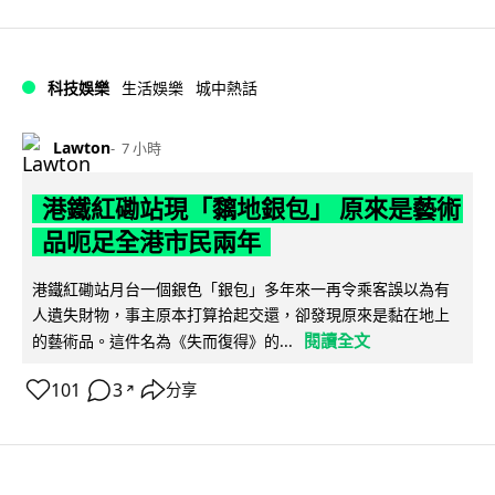
科技娛樂
生活娛樂
城中熱話
Lawton
7 小時
港鐵紅磡站現「黐地銀包」 原來是藝術
品呃足全港市民兩年
港鐵紅磡站月台一個銀色「銀包」多年來一再令乘客誤以為有
人遺失財物，事主原本打算拾起交還，卻發現原來是黏在地上
閱讀全文
的藝術品。這件名為《失而復得》的...
101
3
分享
↗