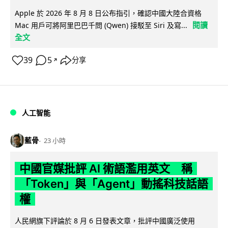
Apple 於 2026 年 8 月 8 日公布指引，確認中國大陸合資格
閱讀
Mac 用戶可將阿里巴巴千問 (Qwen) 接駁至 Siri 及寫...
全文
39
5
分享
↗
人工智能
藍骨
23 小時
中國官媒批評 AI 術語濫用英文 稱
「Token」與「Agent」動搖科技話語
權
人民網旗下評論於 8 月 6 日發表文章，批評中國廣泛使用