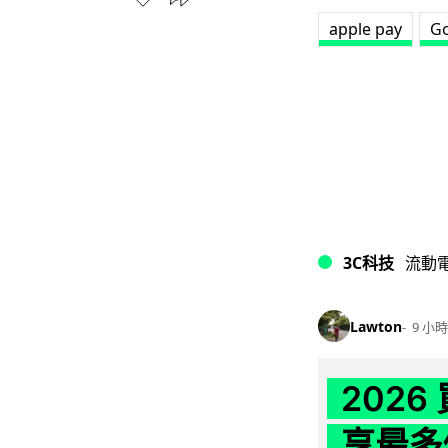
apple pay
Go
3C科技
流動
Lawton
9 小時
202
享最多