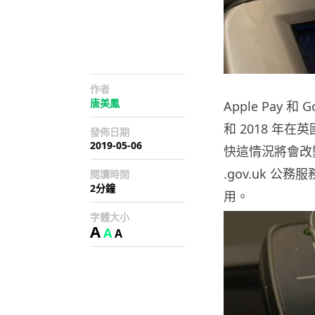
作者
唐美鳳
Apple Pay 
和 2018 年
發佈日期
2019-05-06
快這情況將會改
.gov.uk 公務服
閱讀時間
2分鐘
用。
字體大小
A
A
A