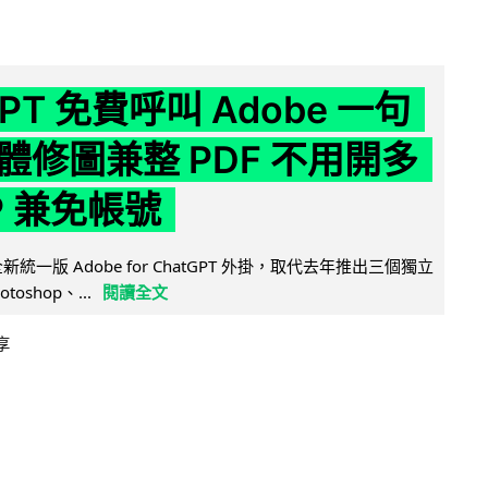
GPT 免費呼叫 Adobe 一句
體修圖兼整 PDF 不用開多
P 兼免帳號
全新統一版 Adobe for ChatGPT 外掛，取代去年推出三個獨立
otoshop、...
閱讀全文
享