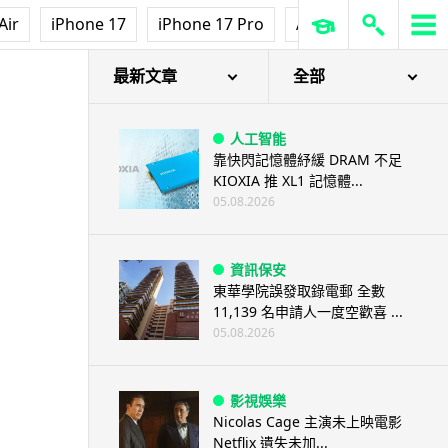
Air
iPhone 17
iPhone 17 Pro
AirPods Pro 3
Ap
最新文章
全部
人工智能
靠快閃記憶體紓緩 DRAM 不足
KIOXIA 推 XL1 記憶體...
05.08.2026
資訊保安
東華學院誤發取錄電郵 全數
11,139 名申請人一度空歡喜 ...
05.08.2026
影視娛樂
Nicolas Cage 主演未上映電影
Netflix 遺失未加...