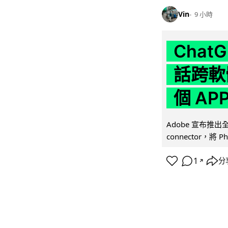
Vin
9 小時
Chat
話跨軟
個 AP
Adobe 宣布推出
connector，將 Ph
1
分
↗