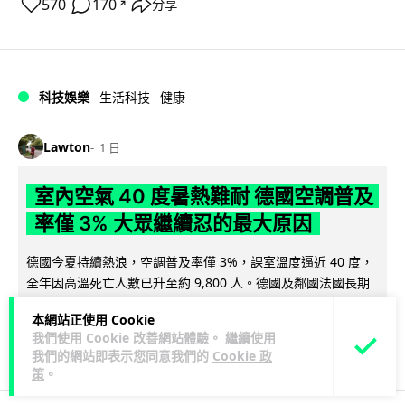
570
170
分享
↗
科技娛樂
生活科技
健康
Lawton
1 日
室內空氣 40 度暑熱難耐 德國空調普及
率僅 3% 大眾繼續忍的最大原因
德國今夏持續熱浪，空調普及率僅 3%，課室溫度逼近 40 度，
全年因高溫死亡人數已升至約 9,800 人。德國及鄰國法國長期
閱讀全文
抗拒安裝空調背後...
本網站正使用 Cookie
我們使用 Cookie 改善網站體驗。 繼續使用
136
22
分享
↗
我們的網站即表示您同意我們的
Cookie 政
策
。