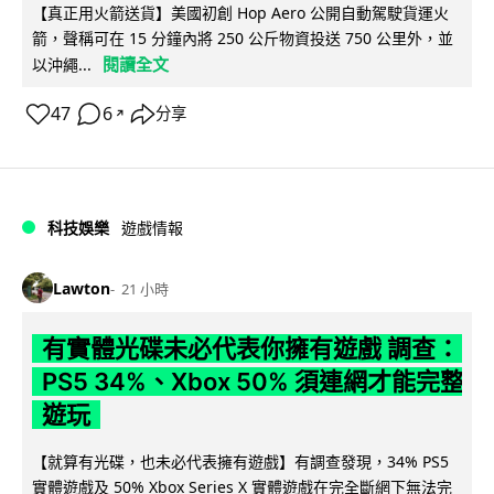
【真正用火箭送貨】美國初創 Hop Aero 公開自動駕駛貨運火
箭，聲稱可在 15 分鐘內將 250 公斤物資投送 750 公里外，並
閱讀全文
以沖繩...
47
6
分享
↗
科技娛樂
遊戲情報
Lawton
21 小時
有實體光碟未必代表你擁有遊戲 調查：
PS5 34%、Xbox 50% 須連網才能完整
遊玩
【就算有光碟，也未必代表擁有遊戲】有調查發現，34% PS5
實體遊戲及 50% Xbox Series X 實體遊戲在完全斷網下無法完