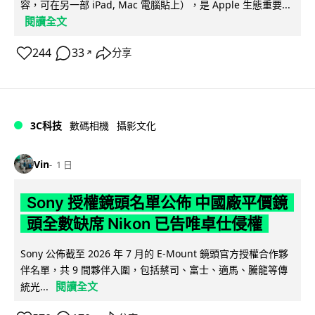
容，可在另一部 iPad, Mac 電腦貼上），是 Apple 生態重要...
閱讀全文
244
33
分享
↗
3C科技
數碼相機
攝影文化
Vin
1 日
Sony 授權鏡頭名單公佈 中國廠平價鏡
頭全數缺席 Nikon 已告唯卓仕侵權
Sony 公佈截至 2026 年 7 月的 E-Mount 鏡頭官方授權合作夥
伴名單，共 9 間夥伴入圍，包括蔡司、富士、適馬、騰龍等傳
閱讀全文
統光...