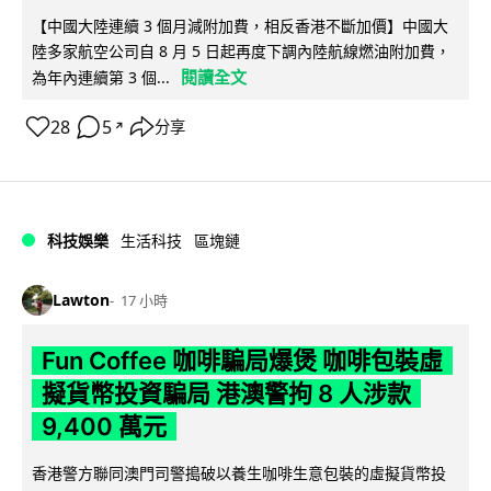
【中國大陸連續 3 個月減附加費，相反香港不斷加價】中國大
陸多家航空公司自 8 月 5 日起再度下調內陸航線燃油附加費，
閱讀全文
為年內連續第 3 個...
28
5
分享
↗
科技娛樂
生活科技
區塊鏈
Lawton
17 小時
Fun Coffee 咖啡騙局爆煲 咖啡包裝虛
擬貨幣投資騙局 港澳警拘 8 人涉款
9,400 萬元
香港警方聯同澳門司警搗破以養生咖啡生意包裝的虛擬貨幣投