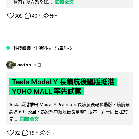
閱讀全文
「後門」以存取全球...
305
40
分享
↗
科技娛樂
生活科技
汽車科技
Lawton
1 日
Tesla Model Y 長續航後驅版抵港
YOHO MALL 率先試駕
Tesla 香港推出 Model Y Premium 長續航後輪驅動版，續航最
高達 691 公里，為家族中續航最長單摩打版本。新車即日起於
閱讀全文
元...
92
19
分享
↗