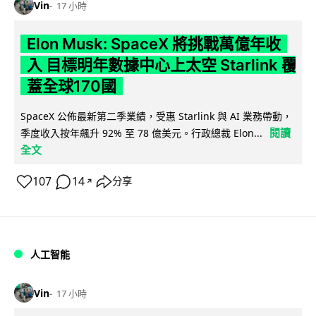
Vin
17 小時
Elon Musk: SpaceX 將挑戰萬億年收
入 目標明年數據中心上太空 Starlink 覆
蓋全球170國
SpaceX 公佈最新第二季業績，受惠 Starlink 與 AI 業務帶動，
閱讀
季度收入按年飆升 92% 至 78 億美元。行政總裁 Elon...
全文
107
14
分享
↗
人工智能
Vin
17 小時