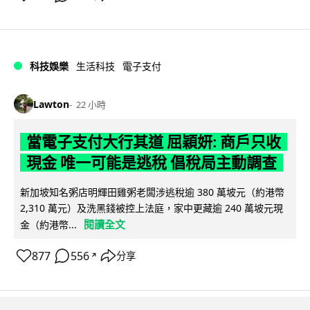
科技娛樂
生活科技
電子支付
Lawton
22 小時
當電子支付大行其道 屈穎妍: 商戶只收
現金 唯一可能是逃稅 倡稅局主動調查
新加坡知名粥店明輝田雞粥老闆涉逃稅逾 380 萬坡元（約港幣
2,310 萬元）及洗黑錢被控上法庭，家中更藏逾 240 萬坡元現
閱讀全文
金（約港幣...
877
556
分享
↗