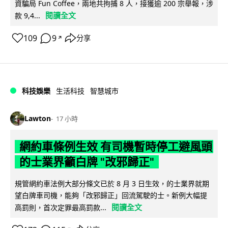
資騙局 Fun Coffee，兩地共拘捕 8 人，接獲逾 200 宗舉報，涉
閱讀全文
款 9,4...
109
9
分享
↗
科技娛樂
生活科技
智慧城市
Lawton
17 小時
網約車條例生效 有司機暫時停工避風頭
的士業界籲白牌 "改邪歸正"
規管網約車法例大部分條文已於 8 月 3 日生效，的士業界就期
望白牌車司機，能夠「改邪歸正」回流駕駛的士。新例大幅提
閱讀全文
高罰則，首次定罪最高罰款...