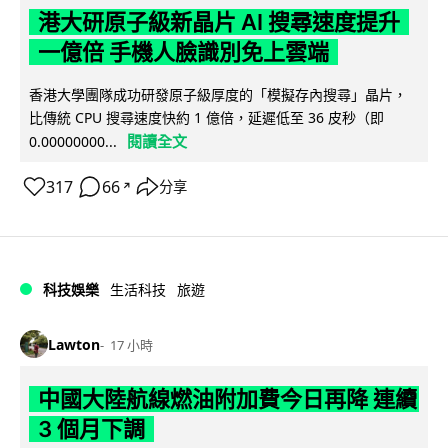
港大研原子級新晶片 AI 搜尋速度提升
一億倍 手機人臉識別免上雲端
香港大學團隊成功研發原子級厚度的「模擬存內搜尋」晶片，
比傳統 CPU 搜尋速度快約 1 億倍，延遲低至 36 皮秒（即
閱讀全文
0.00000000...
317
66
分享
↗
科技娛樂
生活科技
旅遊
Lawton
17 小時
中國大陸航線燃油附加費今日再降 連續
3 個月下調