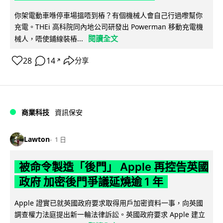
你架電動車喺停車場搵唔到樁？有個機械人會自己行過嚟幫你
充電。THEi 高科院同內地公司研發出 Powerman 移動充電機
閱讀全文
械人，唔使鋪線裝樁...
28
14
分享
↗
商業科技
資訊保安
Lawton
1 日
被命令製造「後門」 Apple 再控告英國
政府 加密後門爭議延燒逾 1 年
Apple 證實已就英國政府要求取得用戶加密資料一事，向英國
調查權力法庭提出新一輪法律訴訟。英國政府要求 Apple 建立