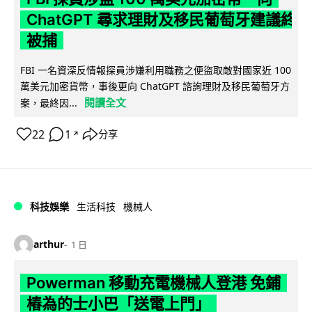
ChatGPT 尋求理財及移民葡萄牙建議終
被捕
FBI 一名資深反情報探員涉嫌利用職務之便盜取敵對國家近 100
萬美元加密貨幣，事後更向 ChatGPT 諮詢理財及移民葡萄牙方
閱讀全文
案，最終因...
22
1
分享
↗
科技娛樂
生活科技
機械人
arthur
1 日
Powerman 移動充電機械人登港 免鋪
樁為的士小巴「送電上門」