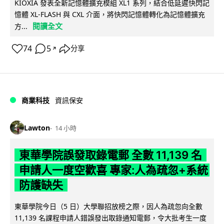
KIOXIA 發表全新記憶體擴充模組 XL1 系列，結合低延遲快閃記
憶體 XL-FLASH 與 CXL 介面，將快閃記憶體轉化為記憶體擴充
閱讀全文
方...
74
5
分享
↗
商業科技
資訊保安
Lawton
14 小時
東華學院誤發取錄電郵 全數 11,139 名
申請人一度空歡喜 專家:人為疏忽+系統
防護缺失
東華學院今日（5 日）大學聯招放榜之際，因人為疏忽向全數
11,139 名課程申請人錯誤發出取錄通知電郵，令大批考生一度