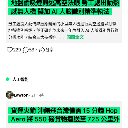
地盤偷吸煙難逃高空法眼 勞工處出動熱
感無人機 擬加 AI 人臉識別精準執法
勞工處投入配備熱感應鏡頭的小型無人機進行高空巡邏以打擊
地盤違例吸煙，並正研究於未來一年內引入 AI 人臉識別與行為
閱讀全文
分析功能，結合三大技術進一...
229
53
分享
↗
人工智能
Lawton
21 小時
貨運火箭 沖繩飛台灣僅需 15 分鐘 Hop
Aero 將 550 磅貨物運送至 725 公里外