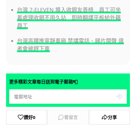
台灣 7-ELEVEN 導入收銀友善椅 員工可坐
着處理收銀不用久站 即時翻譯平板給外籍
員工
台灣高鐵推寧靜車廂 禁講電話、睇片開聲 違
者會被趕下車
📮
更多精彩文章每日送到電子郵箱
讚好
0
看留言
分享