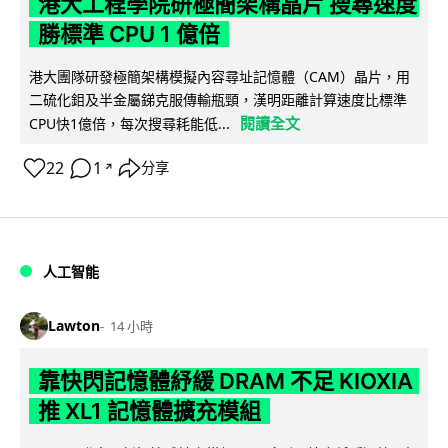
港大工程學院研極簡架構晶片 搜尋速度
勝標準 CPU 1 億倍
港大團隊研發極簡架構模擬內容尋址記憶體（CAM）晶片，用
二硫化鉬及半金屬銻克服傳輸瓶頸，漢明距離計算速度比標準
閱讀全文
CPU快1億倍，每次搜尋耗能低...
22
1
分享
↗
人工智能
Lawton
14 小時
靠快閃記憶體紓緩 DRAM 不足 KIOXIA
推 XL1 記憶體擴充模組