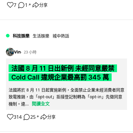
7
1
分享
↗
科技娛樂
生活娛樂
城中熱話
Vin
23 小時
法國 8 月 11 日出新例 未經同意嚴禁
Cold Call 違規企業最高罰 345 萬
法國將於 8 月 11 日起實施新例，全面禁止企業未經消費者同意
致電推銷，由「opt-out」拒接登記制轉為「opt-in」先徵同意
閱讀全文
機制。違...
314
25
分享
↗