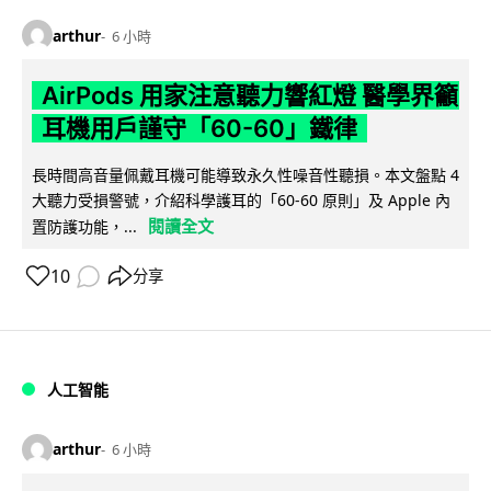
arthur
6 小時
AirPods 用家注意聽力響紅燈 醫學界籲
耳機用戶謹守「60-60」鐵律
長時間高音量佩戴耳機可能導致永久性噪音性聽損。本文盤點 4
大聽力受損警號，介紹科學護耳的「60-60 原則」及 Apple 內
閱讀全文
置防護功能，...
10
分享
人工智能
arthur
6 小時