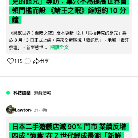
克的詛咒」專訪：巢穴不為提高世界首
領門檻而設 《諸王之眠》縮短約 10 分
鐘
《魔獸世界：至暗之夜》版本更新 12.1「烏拉特克的詛咒」將
於 8 月 13 日正式上線，帶來全新區域「盤蛇島」、地城「毒牙
閱讀全文
祭壇」、新型態世...
115
分享
科技娛樂
遊戲情報
Lawton
21 小時
日本二手遊戲店減 90% 門市 業績反增
四成 "懷舊"在 Z 世代變成最潮「新鮮