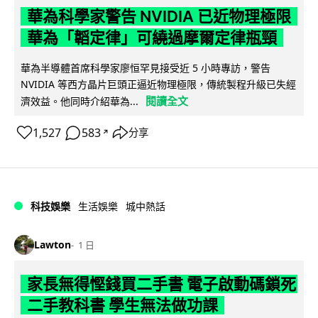
華為科學家警告 NVIDIA 已近物理極限
華為「韜定律」可繞過摩爾定律瓶頸
華為半導體首席科學家廖恒罕見接受近 5 小時專訪，警告
NVIDIA 等西方晶片巨頭正逼近物理極限，傳統製程升級已失經
閱讀全文
濟效益。他同時介紹華為...
1,527
583
分享
↗
科技娛樂
生活娛樂
城中熱話
Lawton
1 日
家長無得慳錢買二手書 電子啟動碼鎖死
二手教科書 學生無法做功課