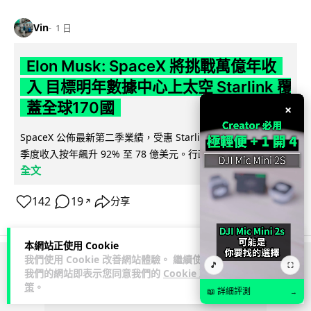
Vin
1 日
Elon Musk: SpaceX 將挑戰萬億年收
入 目標明年數據中心上太空 Starlink 覆
蓋全球170國
×
SpaceX 公佈最新第二季業績，受惠 Starlink 與 AI 業務帶動，
閱讀
季度收入按年飆升 92% 至 78 億美元。行政總裁 Elon...
全文
142
19
分享
↗
本網站正使用 Cookie
我們使用 Cookie 改善網站體驗。 繼續使用
🎵
⛶
ADVERTISEMENT
我們的網站即表示您同意我們的
Cookie 政
策
。
📖 詳細評測
→