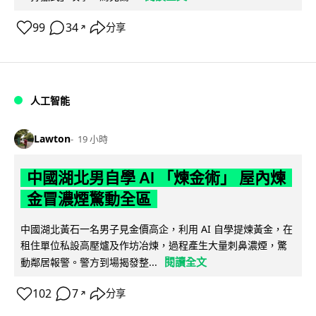
99
34
分享
↗
人工智能
Lawton
19 小時
中國湖北男自學 AI 「煉金術」 屋內煉
金冒濃煙驚動全區
中國湖北黃石一名男子見金價高企，利用 AI 自學提煉黃金，在
租住單位私設高壓爐及作坊冶煉，過程產生大量刺鼻濃煙，驚
閱讀全文
動鄰居報警。警方到場揭發整...
102
7
分享
↗