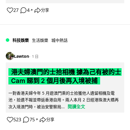
27
4
分享
↗
科技娛樂
生活娛樂
城中熱話
Lawton
1 日
港夫婦澳門的士拾相機 據為己有被的士
Cam 睇到 2 個月後再入境被捕
一對香港夫婦今年 5 月遊澳門乘的士拾獲他人遺留相機及電
池，拾遺不報並帶返香港自用。兩人本月 2 日經港珠澳大橋再
閱讀全文
次入境澳門時，被治安警察局...
523
75
分享
↗