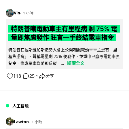
Vin
1 小時
特朗普嘲電動車主有里程病 剩 75% 電
量即焦慮發作 狂言一手終結電車指令
特朗普在拉斯維加斯造勢大會上公開嘲諷電動車車主患有「里
程焦慮病」，聲稱電量剩 75% 便發作，並重申已廢除電動車強
閱讀全文
制令。惟專業車媒隨即反駁，...
118
25
分享
↗
人工智能
Lawton
1 小時