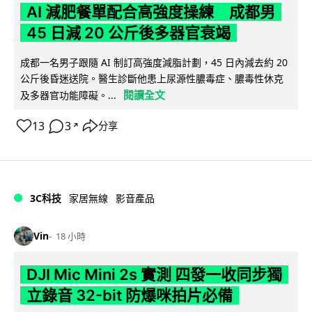
AI 減肥餐單配合高強度操練 成都男
45 日減 20 公斤後多器官衰竭
成都一名男子跟隨 AI 制訂高強度減脂計劃，45 日內減去約 20
公斤後昏迷送院。醫生診斷他患上尿源性膿毒症、膿毒性休克
閱讀全文
及多器官功能障礙。...
13
3
分享
↗
3C科技
家居無線
影音產品
Vin
18 小時
DJI Mic Mini 2s 實測 四發一收同步獨
立錄音 32-bit 防爆咪拍片必備