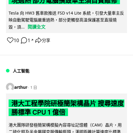
現過熱 部分電腦損毀車主須自費維修
Tesla 向 HW3 舊車款推送 FSD v14 Lite 系統，引發大量車主反
映自動駕駛電腦嚴重過熱，部分更觸發高溫保護甚至直接燒
閱讀全文
毀，須...
10
1
分享
↗
人工智能
arthur
1 日
港大工程學院研極簡架構晶片 搜尋速度
勝標準 CPU 1 億倍
港大團隊研發極簡架構模擬內容尋址記憶體（CAM）晶片，用
二硫化鉬及半金屬銻克服傳輸瓶頸，漢明距離計算速度比標準