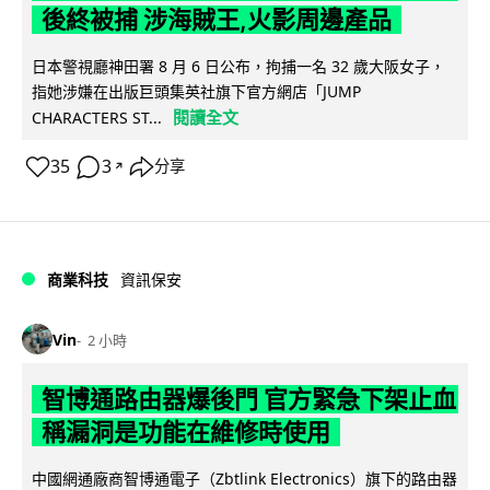
後終被捕 涉海賊王,火影周邊產品
日本警視廳神田署 8 月 6 日公布，拘捕一名 32 歲大阪女子，
指她涉嫌在出版巨頭集英社旗下官方網店「JUMP
閱讀全文
CHARACTERS ST...
35
3
分享
↗
商業科技
資訊保安
Vin
2 小時
智博通路由器爆後門 官方緊急下架止血
稱漏洞是功能在維修時使用
中國網通廠商智博通電子（Zbtlink Electronics）旗下的路由器