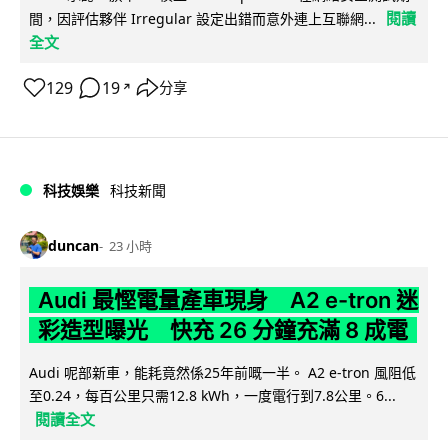
閱讀
間，因評估夥伴 Irregular 設定出錯而意外連上互聯網...
全文
129
19
分享
↗
科技娛樂
科技新聞
duncan
23 小時
Audi 最慳電量產車現身 A2 e-tron 迷
彩造型曝光 快充 26 分鐘充滿 8 成電
Audi 呢部新車，能耗竟然係25年前嘅一半。 A2 e-tron 風阻低
至0.24，每百公里只需12.8 kWh，一度電行到7.8公里。6...
閱讀全文