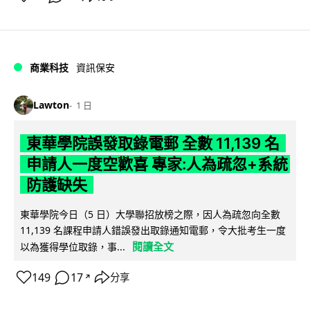
商業科技
資訊保安
Lawton
1 日
東華學院誤發取錄電郵 全數 11,139 名
申請人一度空歡喜 專家:人為疏忽+系統
防護缺失
東華學院今日（5 日）大學聯招放榜之際，因人為疏忽向全數
11,139 名課程申請人錯誤發出取錄通知電郵，令大批考生一度
閱讀全文
以為獲得學位取錄，事...
149
17
分享
↗