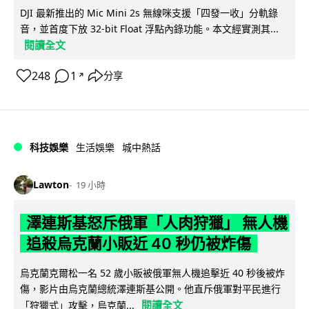
DJI 最新推出的 Mic Mini 2s 無線咪支援「四發一收」分軌錄
音，並首度下放 32-bit Float 浮點內錄功能。本文經實測其...
閱讀全文
248
1
分享
↗
科技娛樂
生活娛樂
城中熱話
Lawton
19 小時
澤連斯基怒斥俄軍「人肉狩獵」 無人機
追殺烏克蘭小販近 40 秒仍被炸傷
烏克蘭克爾松一名 52 歲小販被俄軍無人機追擊近 40 秒後被炸
傷，影片由烏克蘭總統澤連斯基公開。他直斥俄軍對平民進行
閱讀全文
「狩獵式」攻擊，烏克蘭...