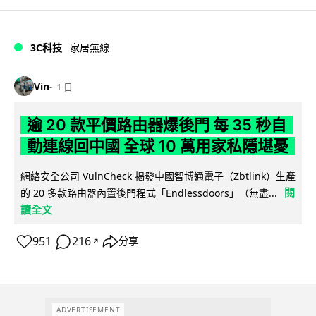
3C科技
家居無線
Vin
1 日
逾 20 款平價路由器爆後門 每 35 秒自
動連線回中國 全球 10 萬用家私隱堪憂
網絡安全公司 VulnCheck 揭發中國智博通電子（Zbtlink）生產
閱
的 20 多款路由器內置後門程式「Endlessdoors」（無盡...
讀全文
951
216
分享
↗
ADVERTISEMENT