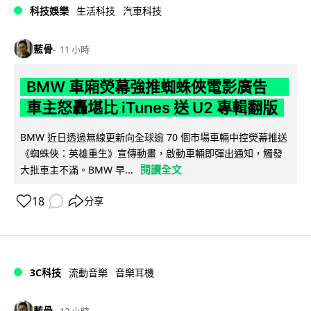
科技娛樂
生活科技
汽車科技
藍骨
11 小時
BMW 車廂熒幕強推蜘蛛俠電影廣告
車主怒轟堪比 iTunes 送 U2 專輯翻版
BMW 近日透過無線更新向全球逾 70 個市場車輛中控熒幕推送
《蜘蛛俠：英雄重生》宣傳動畫，啟動車輛即彈出通知，觸發
閱讀全文
大批車主不滿。BMW 早...
18
分享
3C科技
流動音樂
音樂耳機
藍骨
12 小時