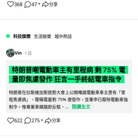
368
47
分享
↗
科技娛樂
生活娛樂
城中熱話
Vin
1 日
特朗普嘲電動車主有里程病 剩 75% 電
量即焦慮發作 狂言一手終結電車指令
特朗普在拉斯維加斯造勢大會上公開嘲諷電動車車主患有「里
程焦慮病」，聲稱電量剩 75% 便發作，並重申已廢除電動車強
閱讀全文
制令。惟專業車媒隨即反駁，...
622
275
分享
↗