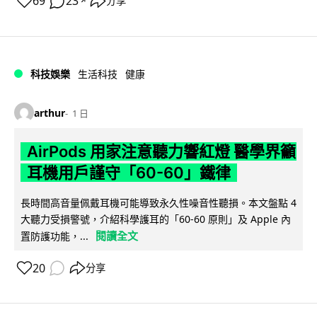
69
23
分享
↗
科技娛樂
生活科技
健康
arthur
1 日
AirPods 用家注意聽力響紅燈 醫學界籲
耳機用戶謹守「60-60」鐵律
長時間高音量佩戴耳機可能導致永久性噪音性聽損。本文盤點 4
大聽力受損警號，介紹科學護耳的「60-60 原則」及 Apple 內
閱讀全文
置防護功能，...
20
分享