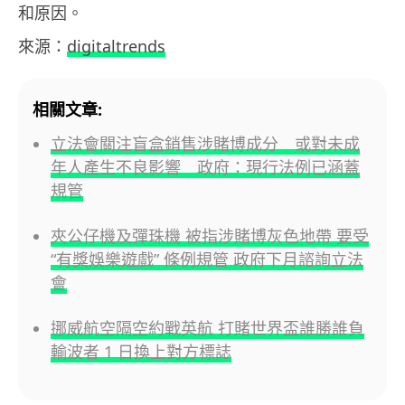
和原因。
來源：
digitaltrends
相關文章:
立法會關注盲盒銷售涉賭博成分 或對未成
年人產生不良影響 政府：現行法例已涵蓋
規管
夾公仔機及彈珠機 被指涉賭博灰色地帶 要受
“有獎娛樂遊戲” 條例規管 政府下月諮詢立法
會
挪威航空隔空約戰英航 打賭世界盃誰勝誰負
輸波者 1 日換上對方標誌