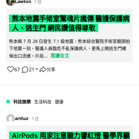
Lawton
1 日
熊本地震手術室驚魂片瘋傳 醫護保護病
人、逃生門 網民讚值得尊敬
熊本縣 7 月 28 日發生 7.1 級地震，熊本綜合醫院手術室鏡頭拍
下地震一刻，醫護人員臨危不亂保護病人，更馬上開逃生門確
閱讀全文
保出口流通。片段...
67
21
分享
↗
科技娛樂
生活科技
健康
arthur
1 日
AirPods 用家注意聽力響紅燈 醫學界籲