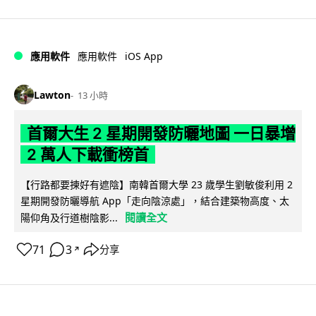
iOS App
應用軟件
應用軟件
Lawton
13 小時
首爾大生 2 星期開發防曬地圖 一日暴增
2 萬人下載衝榜首
【行路都要揀好有遮陰】南韓首爾大學 23 歲學生劉敏俊利用 2
星期開發防曬導航 App「走向陰涼處」，結合建築物高度、太
閱讀全文
陽仰角及行道樹陰影...
71
3
分享
↗