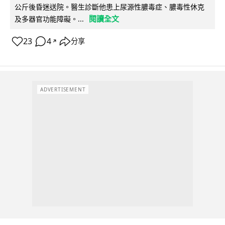
公斤後昏迷送院。醫生診斷他患上尿源性膿毒症、膿毒性休克
閱讀全文
及多器官功能障礙。...
23
4
分享
↗
ADVERTISEMENT