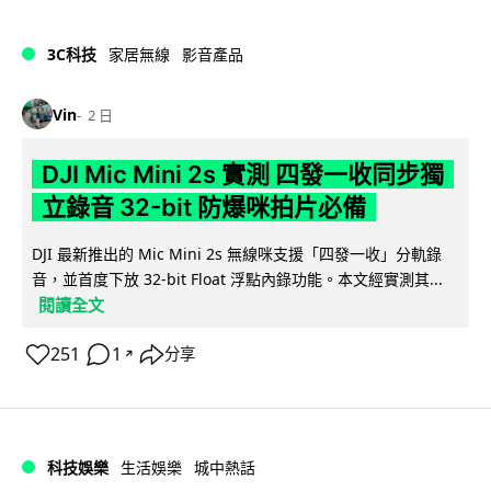
3C科技
家居無線
影音產品
Vin
2 日
DJI Mic Mini 2s 實測 四發一收同步獨
立錄音 32-bit 防爆咪拍片必備
DJI 最新推出的 Mic Mini 2s 無線咪支援「四發一收」分軌錄
音，並首度下放 32-bit Float 浮點內錄功能。本文經實測其...
閱讀全文
251
1
分享
↗
科技娛樂
生活娛樂
城中熱話