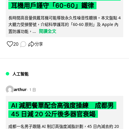
耳機用戶謹守「60-60」鐵律
長時間高音量佩戴耳機可能導致永久性噪音性聽損。本文盤點 4
大聽力受損警號，介紹科學護耳的「60-60 原則」及 Apple 內
閱讀全文
置防護功能，...
20
分享
人工智能
arthur
1 日
AI 減肥餐單配合高強度操練 成都男
45 日減 20 公斤後多器官衰竭
成都一名男子跟隨 AI 制訂高強度減脂計劃，45 日內減去約 20