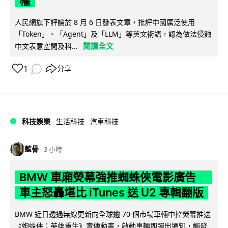
權
人民網旗下評論於 8 月 6 日發表文章，批評中國廣泛使用
「Token」、「Agent」及「LLM」等英文術語，認為做法侵蝕
閱讀全文
中文表意空間及科...
1
分享
科技娛樂
生活科技
汽車科技
藍骨
3 小時
BMW 車廂熒幕強推蜘蛛俠電影廣告
車主怒轟堪比 iTunes 送 U2 專輯翻版
BMW 近日透過無線更新向全球逾 70 個市場車輛中控熒幕推送
《蜘蛛俠：英雄重生》宣傳動畫，啟動車輛即彈出通知，觸發