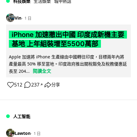
科技娛樂
生活娛樂
城中熱話
Vin
1 日
iPhone 加速撤出中國 印度成新機主要
基地 上年組裝增至5500萬部
Apple 加速將 iPhone 生產線由中國轉往印度，目標兩年內將
產量最高 50% 移至當地。印度政府推出關稅豁免及稅務優惠延
閱讀全文
長至 204...
512
237
分享
↗
人工智能
Lawton
1 日