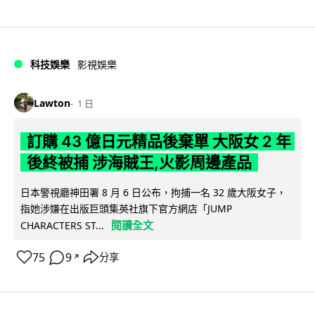
科技娛樂
影視娛樂
Lawton
1 日
訂購 43 億日元精品後棄單 大阪女 2 年
後終被捕 涉海賊王,火影周邊產品
日本警視廳神田署 8 月 6 日公布，拘捕一名 32 歲大阪女子，
指她涉嫌在出版巨頭集英社旗下官方網店「JUMP
閱讀全文
CHARACTERS ST...
75
9
分享
↗