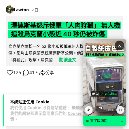
Lawton
2 日
澤連斯基怒斥俄軍「人肉狩獵」 無人機
追殺烏克蘭小販近 40 秒仍被炸傷
×
烏克蘭克爾松一名 52 歲小販被俄軍無人機追擊近 40 秒後被炸
傷，影片由烏克蘭總統澤連斯基公開。他直斥俄軍對平民進行
閱讀全文
「狩獵式」攻擊，烏克蘭...
126
41
分享
↗
本網站正使用 Cookie
人工智能
我們使用 Cookie 改善網站體驗。 繼續使用
🎵
⛶
我們的網站即表示您同意我們的
Cookie 政
Lawton
2 日
策
。
📖 文字版訪問
→