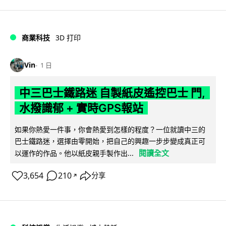
商業科技
3D 打印
Vin
1 日
中三巴士鐵路迷 自製紙皮遙控巴士 門,
水撥識郁 + 實時GPS報站
如果你熱愛一件事，你會熱愛到怎樣的程度？一位就讀中三的
巴士鐵路迷，選擇由零開始，把自己的興趣一步步變成真正可
閱讀全文
以運作的作品。他以紙皮親手製作出...
3,654
210
分享
↗