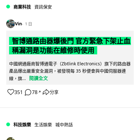
商業科技
資訊保安
Vin
1 日
智博通路由器爆後門 官方緊急下架止血
稱漏洞是功能在維修時使用
中國網通廠商智博通電子（Zbtlink Electronics）旗下的路由器
產品爆出嚴重安全漏洞，被發現每 35 秒便會與中國伺服器連
閱讀全文
線，旗...
351
78
分享
↗
科技娛樂
生活娛樂
城中熱話