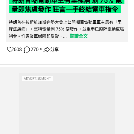
特朗普嘲電動車主有里程病 剩 75% 電
量即焦慮發作 狂言一手終結電車指令
特朗普在拉斯維加斯造勢大會上公開嘲諷電動車車主患有「里
程焦慮病」，聲稱電量剩 75% 便發作，並重申已廢除電動車強
閱讀全文
制令。惟專業車媒隨即反駁，...
608
270
分享
↗
ADVERTISEMENT