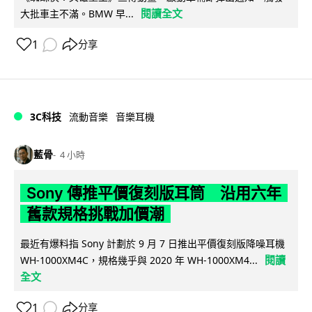
閱讀全文
大批車主不滿。BMW 早...
1
分享
3C科技
流動音樂
音樂耳機
藍骨
4 小時
Sony 傳推平價復刻版耳筒 沿用六年
舊款規格挑戰加價潮
最近有爆料指 Sony 計劃於 9 月 7 日推出平價復刻版降噪耳機
閱讀
WH-1000XM4C，規格幾乎與 2020 年 WH-1000XM4...
全文
1
分享