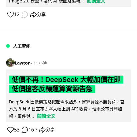
閱讀全文
Image 2.0 模型，強化 AI 繪圖及編輯...
12
分享
人工智能
Lawton
11 小時
低價不再！DeepSeek 大幅加價在即
低價搶客反釀運算資源告急
DeepSeek 因低價策略掀起需求熱潮，運算資源不勝負荷，官
方於 8 月 6 日宣布即將大幅上調 API 收費，惟未公布具體加
閱讀全文
幅。事件與...
53
16
分享
↗