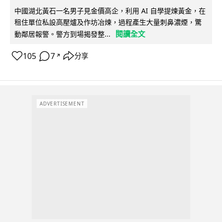
中國湖北黃石一名男子見金價高企，利用 AI 自學提煉黃金，在
租住單位私設高壓爐及作坊冶煉，過程產生大量刺鼻濃煙，驚
閱讀全文
動鄰居報警。警方到場揭發整...
105
7
分享
↗
ADVERTISEMENT