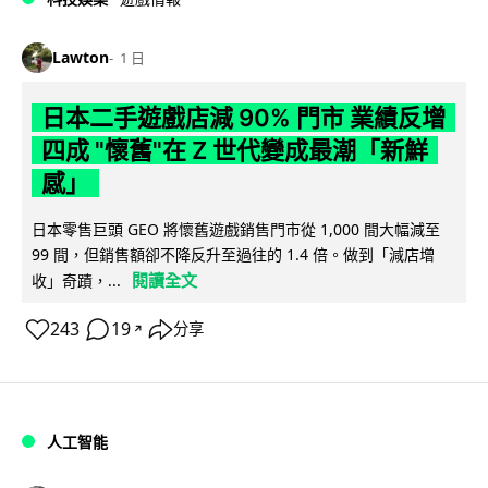
Lawton
1 日
日本二手遊戲店減 90% 門市 業績反增
四成 "懷舊"在 Z 世代變成最潮「新鮮
感」
日本零售巨頭 GEO 將懷舊遊戲銷售門市從 1,000 間大幅減至
99 間，但銷售額卻不降反升至過往的 1.4 倍。做到「減店增
閱讀全文
收」奇蹟，...
243
19
分享
↗
人工智能