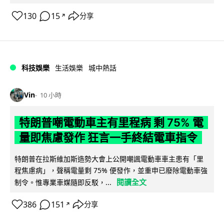
130
15
分享
↗
科技娛樂
生活娛樂
城中熱話
Vin
10 小時
特朗普嘲電動車主有里程病 剩 75% 電
量即焦慮發作 狂言一手終結電車指令
特朗普在拉斯維加斯造勢大會上公開嘲諷電動車車主患有「里
程焦慮病」，聲稱電量剩 75% 便發作，並重申已廢除電動車強
閱讀全文
制令。惟專業車媒隨即反駁，...
386
151
分享
↗