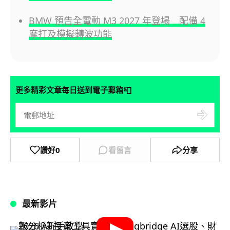
BMW 預告全電動 M3 2027 年登場 配備 4
摩打及模擬轉波功能
📮
更多精彩文章每日送到電子郵箱
讚好
0
看留言
分享
最新影片