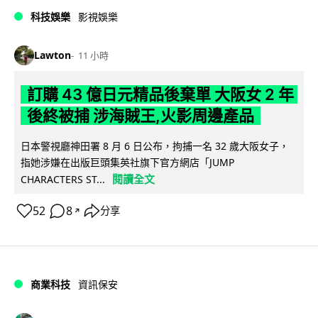
科技娛樂
影視娛樂
Lawton
11 小時
訂購 43 億日元精品後棄單 大阪女 2 年
後終被捕 涉海賊王,火影周邊產品
日本警視廳神田署 8 月 6 日公布，拘捕一名 32 歲大阪女子，
指她涉嫌在出版巨頭集英社旗下官方網店「JUMP
閱讀全文
CHARACTERS ST...
52
8
分享
↗
商業科技
資訊保安