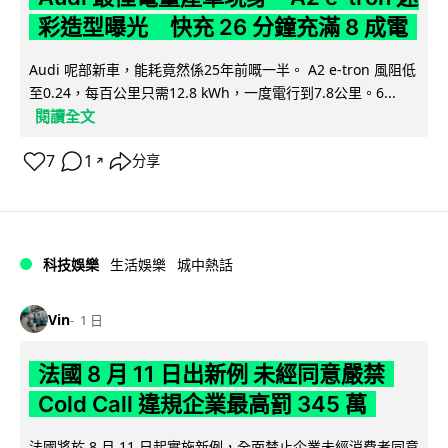
彩造型曝光 快充 26 分鐘充滿 8 成電
Audi 呢部新車，能耗竟然係25年前嘅一半。 A2 e-tron 風阻低
至0.24，每百公里只需12.8 kWh，一度電行到7.8公里。6...
閱讀全文
7
1
分享
↗
科技娛樂
生活娛樂
城中熱話
Vin
1 日
法國 8 月 11 日出新例 未經同意嚴禁
Cold Call 違規企業最高罰 345 萬
法國將於 8 月 11 日起實施新例，全面禁止企業未經消費者同意