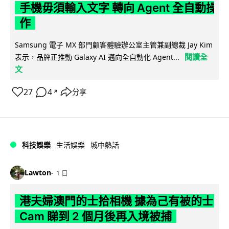
手機毋須輸入文字 轉向 Agent 全自動操
作
Samsung 電子 MX 部門顧客體驗辦公室主管兼副總裁 Jay Kim
閱讀全
表示，品牌正推動 Galaxy AI 邁向全自動化 Agent...
文
27
4
分享
↗
科技娛樂
生活娛樂
城中熱話
Lawton
1 日
港夫婦澳門的士拾相機 據為己有被的士
Cam 睇到 2 個月後再入境被捕