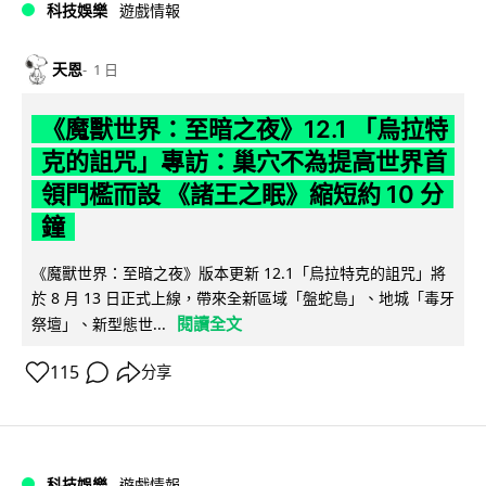
科技娛樂
遊戲情報
天恩
1 日
《魔獸世界：至暗之夜》12.1 「烏拉特
克的詛咒」專訪：巢穴不為提高世界首
領門檻而設 《諸王之眠》縮短約 10 分
鐘
《魔獸世界：至暗之夜》版本更新 12.1「烏拉特克的詛咒」將
於 8 月 13 日正式上線，帶來全新區域「盤蛇島」、地城「毒牙
閱讀全文
祭壇」、新型態世...
115
分享
科技娛樂
遊戲情報