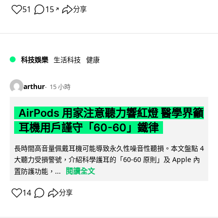
51
15
分享
↗
科技娛樂
生活科技
健康
arthur
15 小時
AirPods 用家注意聽力響紅燈 醫學界籲
耳機用戶謹守「60-60」鐵律
長時間高音量佩戴耳機可能導致永久性噪音性聽損。本文盤點 4
大聽力受損警號，介紹科學護耳的「60-60 原則」及 Apple 內
閱讀全文
置防護功能，...
14
分享