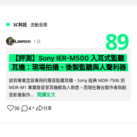
3C科技
流動音樂
89
Lawton
1 日
【評測】Sony IER-M500 入耳式監聽
耳機：現場拍攝、後製監聽與人聲利器
談到專業混音專用的聲音監聽耳機，Sony 經典 MDR-7506 到
MDR-M1 專業錄音室耳機都為人熟悉。而現在舞台製作者與創
閱讀全文
意影像製作...
36
4
分享
↗