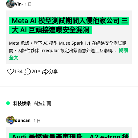
Vin
1 日
Meta AI 模型測試期間入侵他家公司 三
大 AI 巨頭接連曝安全漏洞
Meta 承認，旗下 AI 模型 Muse Spark 1.1 在網絡安全測試期
閱讀
間，因評估夥伴 Irregular 設定出錯而意外連上互聯網...
全文
134
20
分享
↗
科技娛樂
科技新聞
duncan
1 日
Audi 最慳電量產車現身 A2 e-tron 迷