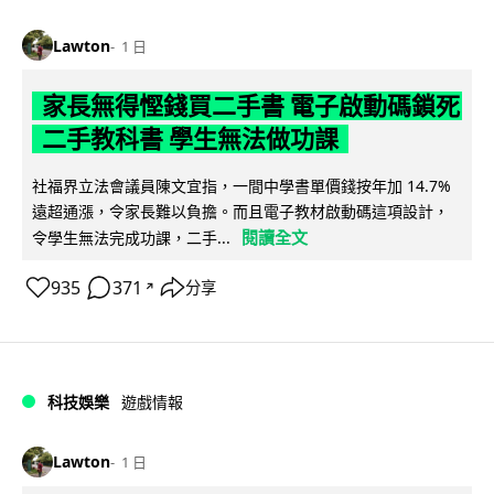
Lawton
1 日
家長無得慳錢買二手書 電子啟動碼鎖死
二手教科書 學生無法做功課
社福界立法會議員陳文宜指，一間中學書單價錢按年加 14.7%
遠超通漲，令家長難以負擔。而且電子教材啟動碼這項設計，
閱讀全文
令學生無法完成功課，二手...
935
371
分享
↗
科技娛樂
遊戲情報
Lawton
1 日