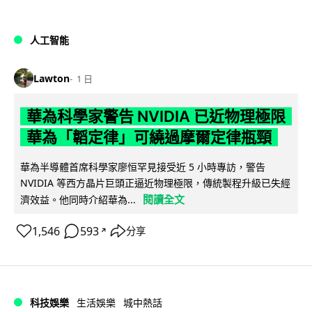
人工智能
Lawton
1 日
華為科學家警告 NVIDIA 已近物理極限
華為「韜定律」可繞過摩爾定律瓶頸
華為半導體首席科學家廖恒罕見接受近 5 小時專訪，警告
NVIDIA 等西方晶片巨頭正逼近物理極限，傳統製程升級已失經
閱讀全文
濟效益。他同時介紹華為...
1,546
593
分享
↗
科技娛樂
生活娛樂
城中熱話