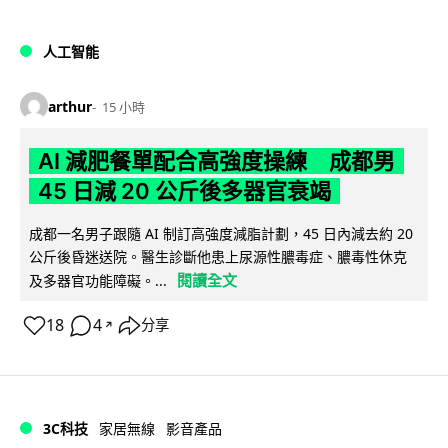
人工智能
arthur
15 小時
AI 減肥餐單配合高強度操練 成都男
45 日減 20 公斤後多器官衰竭
成都一名男子跟隨 AI 制訂高強度減脂計劃，45 日內減去約 20
公斤後昏迷送院。醫生診斷他患上尿源性膿毒症、膿毒性休克
閱讀全文
及多器官功能障礙。...
18
4
分享
↗
3C科技
家居無線
影音產品