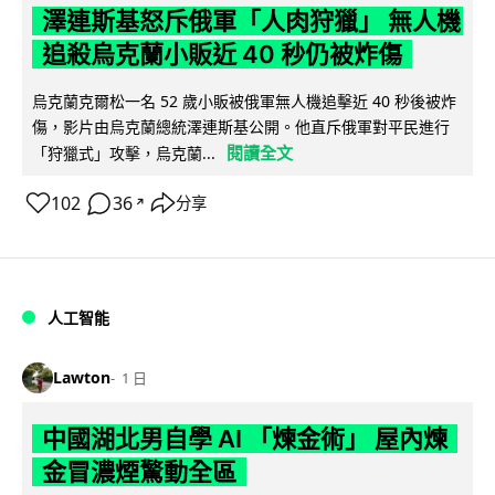
澤連斯基怒斥俄軍「人肉狩獵」 無人機
追殺烏克蘭小販近 40 秒仍被炸傷
烏克蘭克爾松一名 52 歲小販被俄軍無人機追擊近 40 秒後被炸
傷，影片由烏克蘭總統澤連斯基公開。他直斥俄軍對平民進行
閱讀全文
「狩獵式」攻擊，烏克蘭...
102
36
分享
↗
人工智能
Lawton
1 日
中國湖北男自學 AI 「煉金術」 屋內煉
金冒濃煙驚動全區