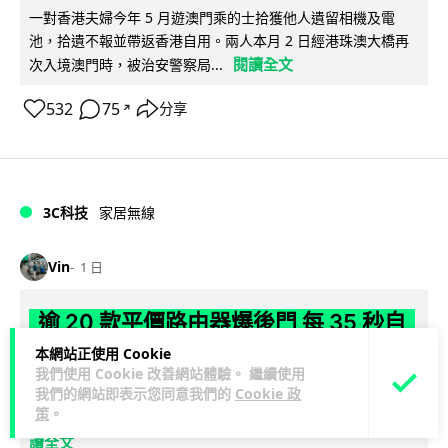
一對香港夫婦今年 5 月遊澳門乘的士拾獲他人遺留相機及電
池，拾遺不報並帶返香港自用。兩人本月 2 日經港珠澳大橋再
閱讀全文
次入境澳門時，被治安警察局...
532
75
分享
↗
3C科技
家居無線
Vin
1 日
逾 20 款平價路由器爆後門 每 35 秒自
動連線回中國 全球 10 萬用家私隱堪憂
本網站正使用 Cookie
我們使用 Cookie 改善網站體驗。 繼續使用
我們的網站即表示您同意我們的
Cookie 政
網絡安全公司 VulnCheck 揭發中國智博通電子（Zbtlink）生產
策
。
閱
的 20 多款路由器內置後門程式「Endlessdoors」（無盡...
讀全文