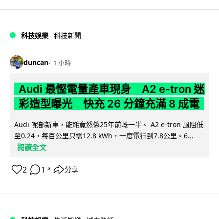
科技娛樂
科技新聞
duncan
1 小時
Audi 最慳電量產車現身 A2 e-tron 迷
彩造型曝光 快充 26 分鐘充滿 8 成電
Audi 呢部新車，能耗竟然係25年前嘅一半。 A2 e-tron 風阻低
至0.24，每百公里只需12.8 kWh，一度電行到7.8公里。6...
閱讀全文
2
1
分享
↗