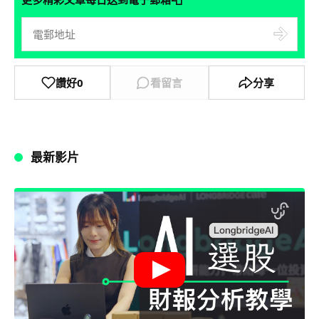
讚好
0
看留言
分享
最新影片