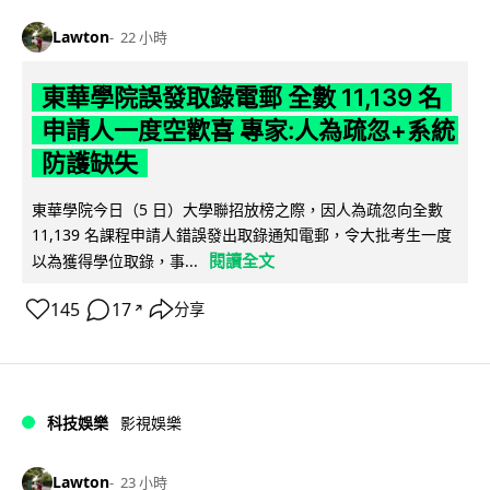
Lawton
22 小時
東華學院誤發取錄電郵 全數 11,139 名
申請人一度空歡喜 專家:人為疏忽+系統
防護缺失
東華學院今日（5 日）大學聯招放榜之際，因人為疏忽向全數
11,139 名課程申請人錯誤發出取錄通知電郵，令大批考生一度
閱讀全文
以為獲得學位取錄，事...
145
17
分享
↗
科技娛樂
影視娛樂
Lawton
23 小時