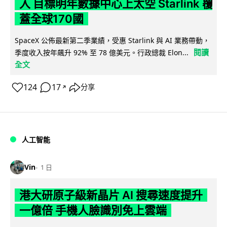
入 目標明年數據中心上太空 Starlink 覆
蓋全球170國
SpaceX 公佈最新第二季業績，受惠 Starlink 與 AI 業務帶動，
閱讀
季度收入按年飆升 92% 至 78 億美元。行政總裁 Elon...
全文
124
17
分享
↗
人工智能
Vin
1 日
港大研原子級新晶片 AI 搜尋速度提升
一億倍 手機人臉識別免上雲端