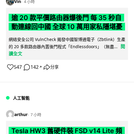
Vin
4 小時
逾 20 款平價路由器爆後門 每 35 秒自
動連線回中國 全球 10 萬用家私隱堪憂
網絡安全公司 VulnCheck 揭發中國智博通電子（Zbtlink）生產
閱
的 20 多款路由器內置後門程式「Endlessdoors」（無盡...
讀全文
547
142
分享
↗
人工智能
arthur
7 小時
Tesla HW3 舊硬件裝 FSD v14 Lite 頻