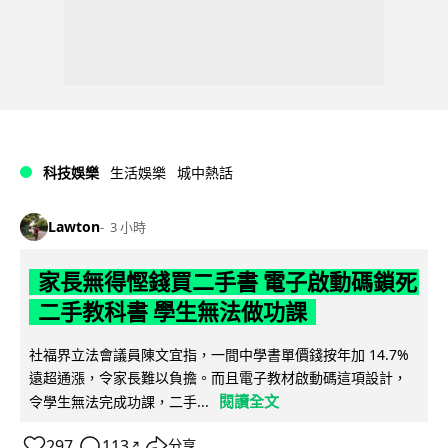
科技娛樂
生活娛樂
城中熱話
Lawton
3 小時
家長無得慳錢買二手書 電子啟動碼鎖死
二手教科書 學生無法做功課
社福界立法會議員陳文宜指，一間中學書單價錢按年加 14.7%
遠超通漲，令家長難以負擔。而且電子教材啟動碼這項設計，
閱讀全文
令學生無法完成功課，二手...
297
113
分享
↗