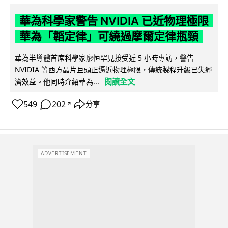
華為科學家警告 NVIDIA 已近物理極限
華為「韜定律」可繞過摩爾定律瓶頸
華為半導體首席科學家廖恒罕見接受近 5 小時專訪，警告
NVIDIA 等西方晶片巨頭正逼近物理極限，傳統製程升級已失經
閱讀全文
濟效益。他同時介紹華為...
549
202
分享
↗
ADVERTISEMENT