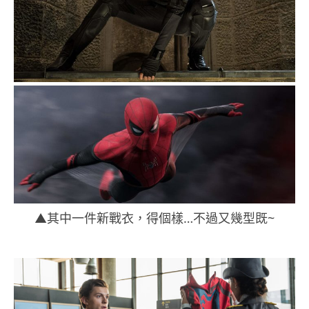
▲其中一件新戰衣，得個樣…不過又幾型既~