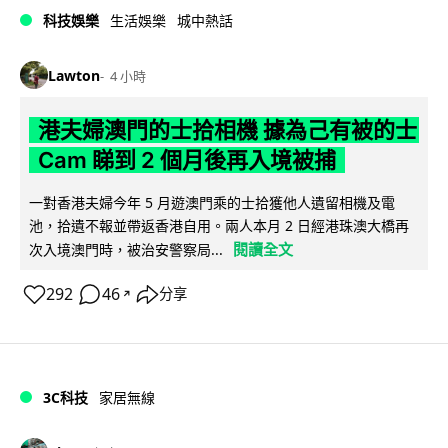
科技娛樂
生活娛樂
城中熱話
Lawton
4 小時
港夫婦澳門的士拾相機 據為己有被的士
Cam 睇到 2 個月後再入境被捕
一對香港夫婦今年 5 月遊澳門乘的士拾獲他人遺留相機及電
池，拾遺不報並帶返香港自用。兩人本月 2 日經港珠澳大橋再
閱讀全文
次入境澳門時，被治安警察局...
292
46
分享
↗
3C科技
家居無線