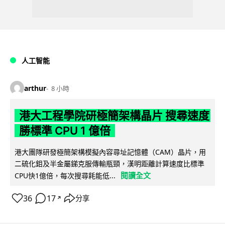
人工智能
arthur
8 小時
港大工程學院研極簡架構晶片 搜尋速度
勝標準 CPU 1 億倍
港大團隊研發極簡架構模擬內容尋址記憶體（CAM）晶片，用
二硫化鉬及半金屬銻克服傳輸瓶頸，漢明距離計算速度比標準
閱讀全文
CPU快1億倍，每次搜尋耗能低...
36
17
分享
↗