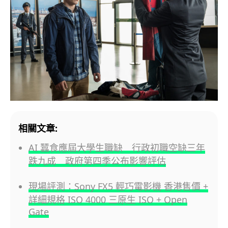
相關文章:
AI 蠶食應屆大學生職缺 行政初職空缺三年
跌九成 政府第四季公布影響評估
現場評測：Sony FX5 輕巧電影機 香港售價 +
詳細規格 ISO 4000 三原生 ISO + Open
Gate