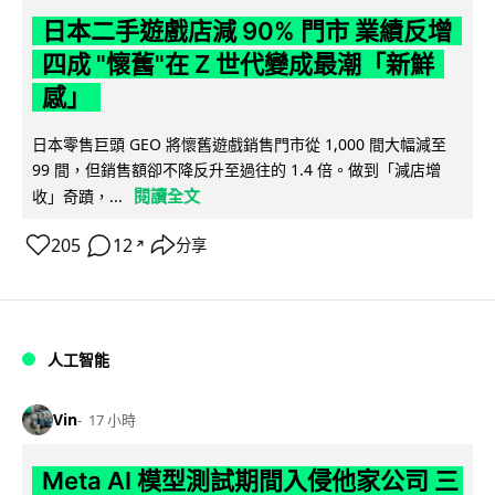
日本二手遊戲店減 90% 門市 業績反增
四成 "懷舊"在 Z 世代變成最潮「新鮮
感」
日本零售巨頭 GEO 將懷舊遊戲銷售門市從 1,000 間大幅減至
99 間，但銷售額卻不降反升至過往的 1.4 倍。做到「減店增
閱讀全文
收」奇蹟，...
205
12
分享
↗
人工智能
Vin
17 小時
Meta AI 模型測試期間入侵他家公司 三