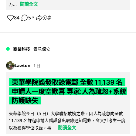
閱讀全文
方...
84
5
分享
↗
商業科技
資訊保安
Lawton
1 日
東華學院誤發取錄電郵 全數 11,139 名
申請人一度空歡喜 專家:人為疏忽+系統
防護缺失
東華學院今日（5 日）大學聯招放榜之際，因人為疏忽向全數
11,139 名課程申請人錯誤發出取錄通知電郵，令大批考生一度
閱讀全文
以為獲得學位取錄，事...