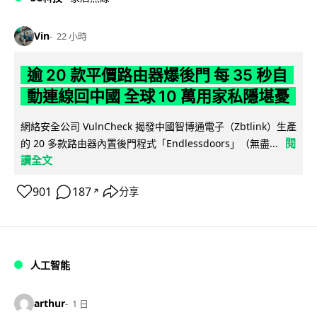
Vin
22 小時
逾 20 款平價路由器爆後門 每 35 秒自
動連線回中國 全球 10 萬用家私隱堪憂
網絡安全公司 VulnCheck 揭發中國智博通電子（Zbtlink）生產
閱
的 20 多款路由器內置後門程式「Endlessdoors」（無盡...
讀全文
901
187
分享
↗
人工智能
arthur
1 日