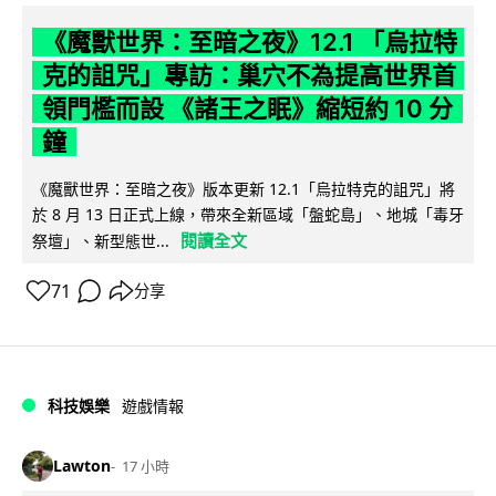
《魔獸世界：至暗之夜》12.1 「烏拉特
克的詛咒」專訪：巢穴不為提高世界首
領門檻而設 《諸王之眠》縮短約 10 分
鐘
《魔獸世界：至暗之夜》版本更新 12.1「烏拉特克的詛咒」將
於 8 月 13 日正式上線，帶來全新區域「盤蛇島」、地城「毒牙
閱讀全文
祭壇」、新型態世...
71
分享
科技娛樂
遊戲情報
Lawton
17 小時