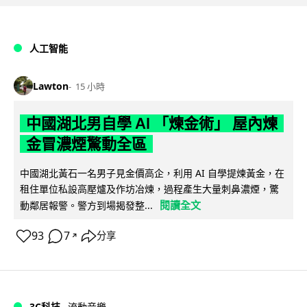
人工智能
Lawton
15 小時
中國湖北男自學 AI 「煉金術」 屋內煉
金冒濃煙驚動全區
中國湖北黃石一名男子見金價高企，利用 AI 自學提煉黃金，在
租住單位私設高壓爐及作坊冶煉，過程產生大量刺鼻濃煙，驚
閱讀全文
動鄰居報警。警方到場揭發整...
93
7
分享
↗
3C科技
流動音樂