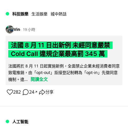
科技娛樂
生活娛樂
城中熱話
Vin
19 小時
法國 8 月 11 日出新例 未經同意嚴禁
Cold Call 違規企業最高罰 345 萬
法國將於 8 月 11 日起實施新例，全面禁止企業未經消費者同意
致電推銷，由「opt-out」拒接登記制轉為「opt-in」先徵同意
閱讀全文
機制。違...
282
24
分享
↗
人工智能