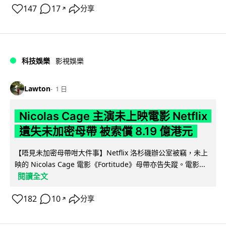
147
17
分享
↗
科技娛樂
影視娛樂
Lawton
1 日
Nicolas Cage 主演未上映電影 Netflix
遺失未加密母帶 被索償 8.19 億港元
【唔見未加密母帶咁大件事】Netflix 洛杉磯辦公室被竊，未上
映的 Nicolas Cage 電影《Fortitude》母帶亦告失蹤。電影...
閱讀全文
182
10
分享
↗