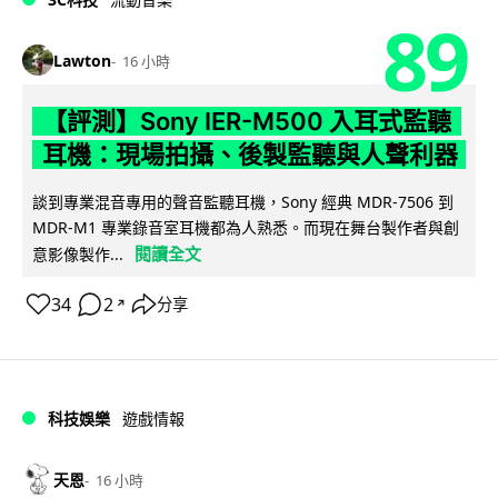
89
Lawton
16 小時
【評測】Sony IER-M500 入耳式監聽
耳機：現場拍攝、後製監聽與人聲利器
談到專業混音專用的聲音監聽耳機，Sony 經典 MDR-7506 到
MDR-M1 專業錄音室耳機都為人熟悉。而現在舞台製作者與創
閱讀全文
意影像製作...
34
2
分享
↗
科技娛樂
遊戲情報
天恩
16 小時