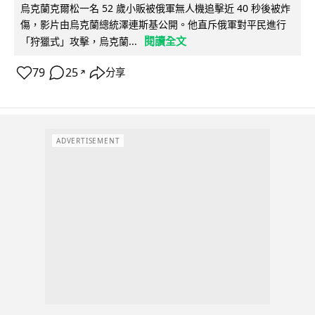
烏克蘭克爾松一名 52 歲小販被俄軍無人機追擊近 40 秒後被炸
傷，影片由烏克蘭總統澤連斯基公開。他直斥俄軍對平民進行
閱讀全文
「狩獵式」攻擊，烏克蘭...
79
25
分享
↗
ADVERTISEMENT