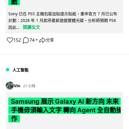
戲
Sony 已在 PS5 主機包裝加貼提示貼紙，重申官方 7 月已公布
計劃：2028 年 1 月起停產新遊戲實體光碟。分析師預期 PS6
閱讀全文
因此...
152
74
分享
↗
人工智能
Vin
21 小時
Samsung 展示 Galaxy AI 新方向 未來
手機毋須輸入文字 轉向 Agent 全自動操
作