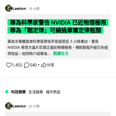
Lawton
19 小時
華為科學家警告 NVIDIA 已近物理極限
華為「韜定律」可繞過摩爾定律瓶頸
華為半導體首席科學家廖恒罕見接受近 5 小時專訪，警告
NVIDIA 等西方晶片巨頭正逼近物理極限，傳統製程升級已失經
閱讀全文
濟效益。他同時介紹華為...
1,455
540
分享
↗
科技娛樂
生活娛樂
城中熱話
Lawton
20 小時