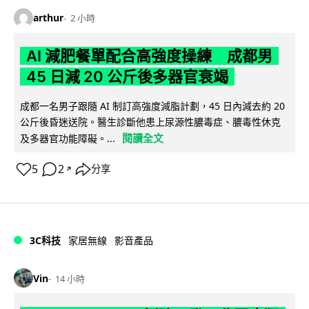
arthur
2 小時
AI 減肥餐單配合高強度操練 成都男
45 日減 20 公斤後多器官衰竭
成都一名男子跟隨 AI 制訂高強度減脂計劃，45 日內減去約 20
公斤後昏迷送院。醫生診斷他患上尿源性膿毒症、膿毒性休克
閱讀全文
及多器官功能障礙。...
5
2
分享
↗
3C科技
家居無線
影音產品
Vin
14 小時