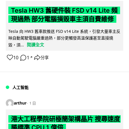
Tesla HW3 舊硬件裝 FSD v14 Lite 頻
現過熱 部分電腦損毀車主須自費維修
Tesla 向 HW3 舊車款推送 FSD v14 Lite 系統，引發大量車主反
映自動駕駛電腦嚴重過熱，部分更觸發高溫保護甚至直接燒
閱讀全文
毀，須...
10
1
分享
↗
人工智能
arthur
1 日
港大工程學院研極簡架構晶片 搜尋速度
勝標準 CPU 1 億倍