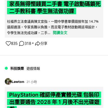
家長無得慳錢買二手書 電子啟動碼鎖死
二手教科書 學生無法做功課
社福界立法會議員陳文宜指，一間中學書單價錢按年加 14.7%
遠超通漲，令家長難以負擔。而且電子教材啟動碼這項設計，
閱讀全文
令學生無法完成功課，二手...
835
318
分享
↗
科技娛樂
遊戲情報
Lawton
21 小時
PlayStation 確認停產實體光碟 包裝印
出重要通告 2028 年 1 月後不出光碟遊