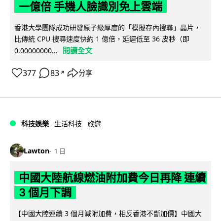
一億倍 手機人臉識別免上雲端
香港大學團隊成功研發原子級厚度的「模擬存內搜尋」晶片，
比傳統 CPU 搜尋速度快約 1 億倍，延遲低至 36 皮秒（即
閱讀全文
0.00000000...
377
83
分享
↗
科技娛樂
生活科技
旅遊
Lawton
1 日
中國大陸航線燃油附加費今日再降 連續
3 個月下調
【中國大陸連續 3 個月減附加費，相反香港不斷加價】中國大