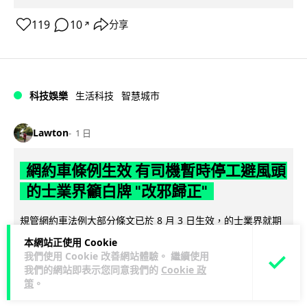
119
10
分享
↗
科技娛樂
生活科技
智慧城市
Lawton
1 日
網約車條例生效 有司機暫時停工避風頭
的士業界籲白牌 "改邪歸正"
規管網約車法例大部分條文已於 8 月 3 日生效，的士業界就期
望白牌車司機，能夠「改邪歸正」回流駕駛的士。新例大幅提
本網站正使用 Cookie
閱讀全文
高罰則，首次定罪最高罰款...
我們使用 Cookie 改善網站體驗。 繼續使用
我們的網站即表示您同意我們的
Cookie 政
207
147
分享
策
。
↗