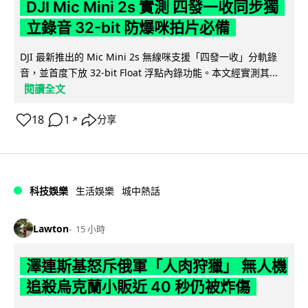
DJI Mic Mini 2s 實測 四發一收同步獨
立錄音 32-bit 防爆咪拍片必備
DJI 最新推出的 Mic Mini 2s 無線咪支援「四發一收」分軌錄
音，並首度下放 32-bit Float 浮點內錄功能。本文經實測其...
閱讀全文
18
1
分享
↗
科技娛樂
生活娛樂
城中熱話
Lawton
15 小時
澤連斯基怒斥俄軍「人肉狩獵」 無人機
追殺烏克蘭小販近 40 秒仍被炸傷