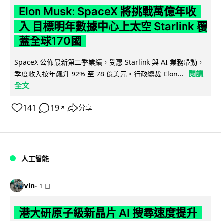
Elon Musk: SpaceX 將挑戰萬億年收
入 目標明年數據中心上太空 Starlink 覆
蓋全球170國
SpaceX 公佈最新第二季業績，受惠 Starlink 與 AI 業務帶動，
閱讀
季度收入按年飆升 92% 至 78 億美元。行政總裁 Elon...
全文
141
19
分享
↗
人工智能
Vin
1 日
港大研原子級新晶片 AI 搜尋速度提升