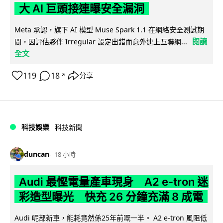
大 AI 巨頭接連曝安全漏洞
Meta 承認，旗下 AI 模型 Muse Spark 1.1 在網絡安全測試期
閱讀
間，因評估夥伴 Irregular 設定出錯而意外連上互聯網...
全文
119
18
分享
↗
科技娛樂
科技新聞
duncan
18 小時
Audi 最慳電量產車現身 A2 e-tron 迷
彩造型曝光 快充 26 分鐘充滿 8 成電
Audi 呢部新車，能耗竟然係25年前嘅一半。 A2 e-tron 風阻低