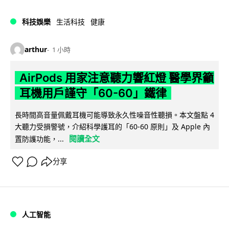
科技娛樂
生活科技
健康
arthur
1 小時
AirPods 用家注意聽力響紅燈 醫學界籲
耳機用戶謹守「60-60」鐵律
長時間高音量佩戴耳機可能導致永久性噪音性聽損。本文盤點 4
大聽力受損警號，介紹科學護耳的「60-60 原則」及 Apple 內
閱讀全文
置防護功能，...
分享
人工智能