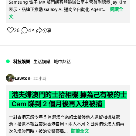
Samsung 電子 MX 部門顧客體驗辦公室主管兼副總裁 Jay Kim
閱讀全
表示，品牌正推動 Galaxy AI 邁向全自動化 Agent...
文
26
4
分享
↗
科技娛樂
生活娛樂
城中熱話
Lawton
22 小時
港夫婦澳門的士拾相機 據為己有被的士
Cam 睇到 2 個月後再入境被捕
一對香港夫婦今年 5 月遊澳門乘的士拾獲他人遺留相機及電
池，拾遺不報並帶返香港自用。兩人本月 2 日經港珠澳大橋再
閱讀全文
次入境澳門時，被治安警察局...