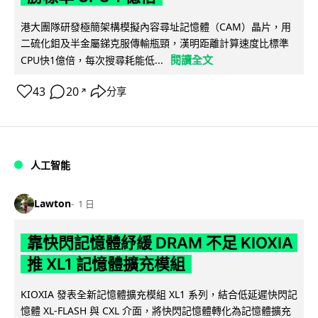
港大團隊研發極簡架構模擬內容尋址記憶體（CAM）晶片，用
二硫化鉬及半金屬銻克服傳輸瓶頸，漢明距離計算速度比標準
閱讀全文
CPU快1億倍，每次搜尋耗能低...
43
20
分享
↗
人工智能
Lawton
1 日
靠快閃記憶體紓緩 DRAM 不足 KIOXIA
推 XL1 記憶體擴充模組
KIOXIA 發表全新記憶體擴充模組 XL1 系列，結合低延遲快閃記
憶體 XL-FLASH 與 CXL 介面，將快閃記憶體轉化為記憶體擴充