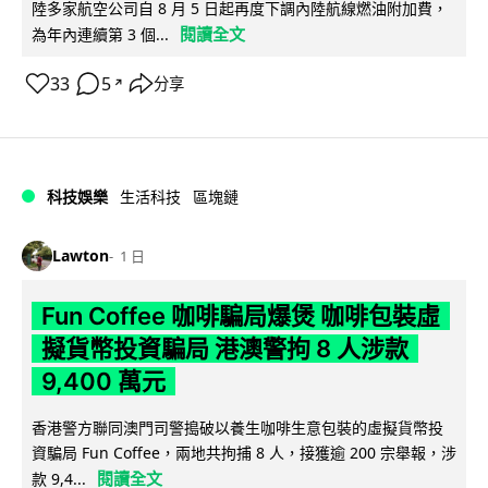
陸多家航空公司自 8 月 5 日起再度下調內陸航線燃油附加費，
閱讀全文
為年內連續第 3 個...
33
5
分享
↗
科技娛樂
生活科技
區塊鏈
Lawton
1 日
Fun Coffee 咖啡騙局爆煲 咖啡包裝虛
擬貨幣投資騙局 港澳警拘 8 人涉款
9,400 萬元
香港警方聯同澳門司警搗破以養生咖啡生意包裝的虛擬貨幣投
資騙局 Fun Coffee，兩地共拘捕 8 人，接獲逾 200 宗舉報，涉
閱讀全文
款 9,4...