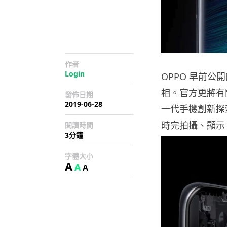
作者
Login
OPPO 早前公
相。官方更將有
發佈日期
2019-06-28
一代手機創新探
時完拍攝、顯示
閱讀時間
3分鐘
字體大小
A
A
A