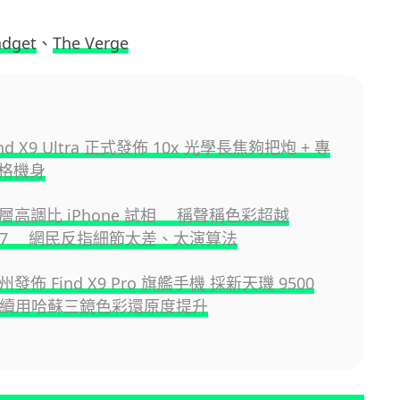
adget
、
The Verge
ind X9 Ultra 正式發佈 10x 光學長焦夠把炮 + 專
格機身
高層高調比 iPhone 試相 稱聲稱色彩超越
e 17 網民反指細節太差、太演算法
州發佈 Find X9 Pro 旗艦手機 採新天璣 9500
+ 續用哈蘇三鏡色彩還原度提升