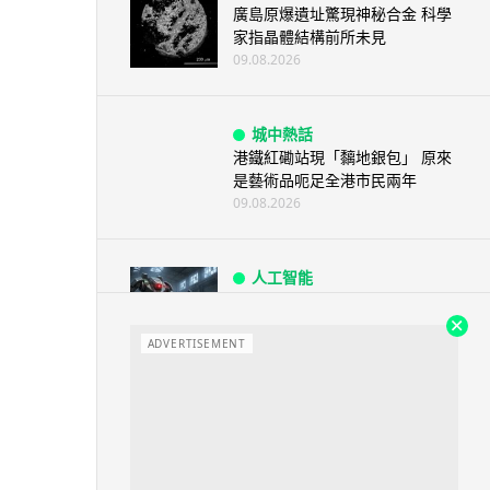
廣島原爆遺址驚現神秘合金 科學
家指晶體結構前所未見
09.08.2026
城中熱話
港鐵紅磡站現「黐地銀包」 原來
是藝術品呃足全港市民兩年
09.08.2026
人工智能
AI 測試首度攻擊真人 Anthropic
模型偽造身份施壓開發者
ADVERTISEMENT
09.08.2026
旅遊
日本福岡地鐵廣播被入侵 播不雅
歌曲 西日本鐵道疑黑客所為
09.08.2026