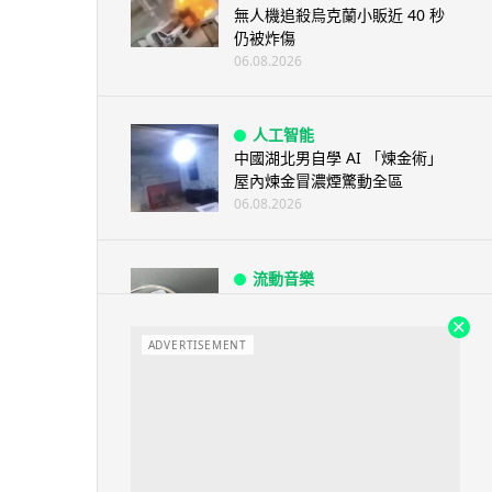
無人機追殺烏克蘭小販近 40 秒
仍被炸傷
06.08.2026
人工智能
中國湖北男自學 AI 「煉金術」
屋內煉金冒濃煙驚動全區
06.08.2026
流動音樂
【評測】Sony IER-M500 入耳式
監聽耳機：現場拍攝、後製監
聽...
ADVERTISEMENT
06.08.2026
遊戲情報
《魔獸世界：至暗之夜》12.1
「烏拉特克的詛咒」專訪：巢穴