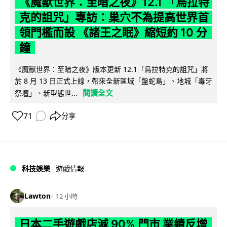
《魔獸世界：至暗之夜》12.1 「烏拉特
克的詛咒」專訪：巢穴不為提高世界首
領門檻而設 《諸王之眠》縮短約 10 分
鐘
《魔獸世界：至暗之夜》版本更新 12.1「烏拉特克的詛咒」將
於 8 月 13 日正式上線，帶來全新區域「盤蛇島」、地城「毒牙
閱讀全文
祭壇」、新型態世...
71
分享
科技娛樂
遊戲情報
Lawton
12 小時
日本二手遊戲店減 90% 門市 業績反增