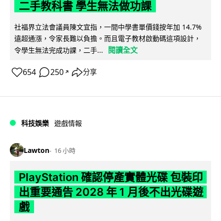
二手教科書 學生無法做功課
社福界立法會議員陳文宜指，一間中學書單價錢按年加 14.7%
遠超通漲，令家長難以負擔。而且電子教材啟動碼這項設計，
閱讀全文
令學生無法完成功課，二手...
654
250
分享
↗
科技娛樂
遊戲情報
Lawton
16 小時
PlayStation 確認停產實體光碟 包裝印
出重要通告 2028 年 1 月後不出光碟遊
戲