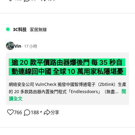
3C科技
家居無線
Vin
17 小時
逾 20 款平價路由器爆後門 每 35 秒自
動連線回中國 全球 10 萬用家私隱堪憂
網絡安全公司 VulnCheck 揭發中國智博通電子（Zbtlink）生產
閱
的 20 多款路由器內置後門程式「Endlessdoors」（無盡...
讀全文
766
188
分享
↗