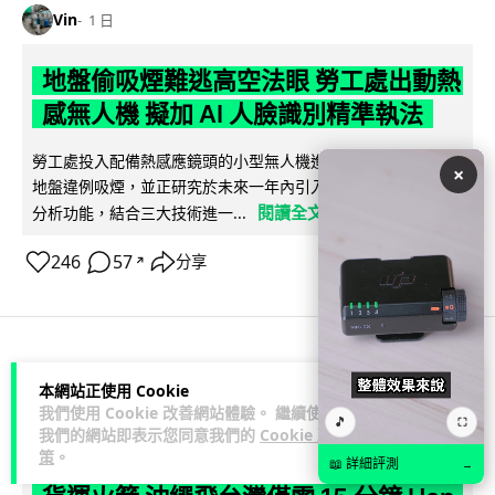
Vin
1 日
地盤偷吸煙難逃高空法眼 勞工處出動熱
感無人機 擬加 AI 人臉識別精準執法
勞工處投入配備熱感應鏡頭的小型無人機進行高空巡邏以打擊
×
地盤違例吸煙，並正研究於未來一年內引入 AI 人臉識別與行為
閱讀全文
分析功能，結合三大技術進一...
246
57
分享
↗
人工智能
本網站正使用 Cookie
我們使用 Cookie 改善網站體驗。 繼續使用
🎵
⛶
我們的網站即表示您同意我們的
Cookie 政
Lawton
1 日
策
。
📖 詳細評測
→