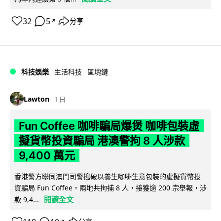
32
5
分享
↗
科技娛樂
生活科技
區塊鏈
Lawton
1 日
Fun Coffee 咖啡騙局爆煲 咖啡包裝虛
擬貨幣投資騙局 港澳警拘 8 人涉款
9,400 萬元
香港警方聯同澳門司警搗破以養生咖啡生意包裝的虛擬貨幣投
資騙局 Fun Coffee，兩地共拘捕 8 人，接獲逾 200 宗舉報，涉
閱讀全文
款 9,4...