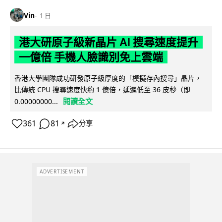
Vin
1 日
港大研原子級新晶片 AI 搜尋速度提升
一億倍 手機人臉識別免上雲端
香港大學團隊成功研發原子級厚度的「模擬存內搜尋」晶片，
比傳統 CPU 搜尋速度快約 1 億倍，延遲低至 36 皮秒（即
閱讀全文
0.00000000...
361
81
分享
↗
ADVERTISEMENT