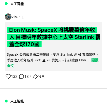
人工智能
Vin
1 日
Elon Musk: SpaceX 將挑戰萬億年收
入 目標明年數據中心上太空 Starlink 覆
蓋全球170國
SpaceX 公佈最新第二季業績，受惠 Starlink 與 AI 業務帶動，
閱讀
季度收入按年飆升 92% 至 78 億美元。行政總裁 Elon...
全文
132
18
分享
↗
人工智能