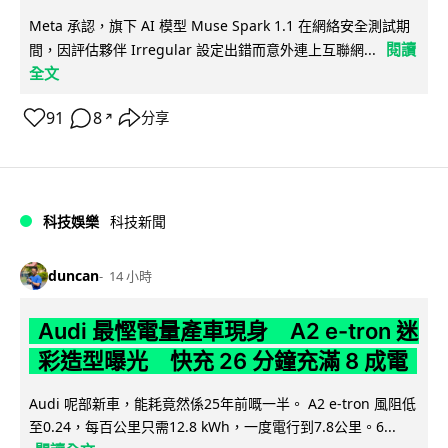
Meta 承認，旗下 AI 模型 Muse Spark 1.1 在網絡安全測試期
閱讀
間，因評估夥伴 Irregular 設定出錯而意外連上互聯網...
全文
91
8
分享
↗
科技娛樂
科技新聞
duncan
14 小時
Audi 最慳電量產車現身 A2 e-tron 迷
彩造型曝光 快充 26 分鐘充滿 8 成電
Audi 呢部新車，能耗竟然係25年前嘅一半。 A2 e-tron 風阻低
至0.24，每百公里只需12.8 kWh，一度電行到7.8公里。6...