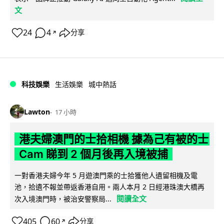
文
24
4
分享
↗
科技娛樂
生活娛樂
城中熱話
Lawton
17 小時
港夫婦澳門的士拾相機 據為己有被的士
Cam 睇到 2 個月後再入境被捕
一對香港夫婦今年 5 月遊澳門乘的士拾獲他人遺留相機及電
池，拾遺不報並帶返香港自用。兩人本月 2 日經港珠澳大橋再
閱讀全文
次入境澳門時，被治安警察局...
405
60
分享
↗