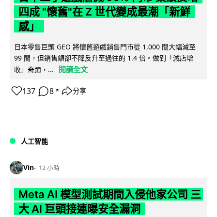
四成 "懷舊"在 Z 世代變成最潮「新鮮
感」
日本零售巨頭 GEO 將懷舊遊戲銷售門市從 1,000 間大幅減至
99 間，但銷售額卻不降反升至過往的 1.4 倍。做到「減店增
閱讀全文
收」奇蹟，...
137
8
分享
↗
人工智能
Vin
12 小時
Meta AI 模型測試期間入侵他家公司 三
大 AI 巨頭接連曝安全漏洞