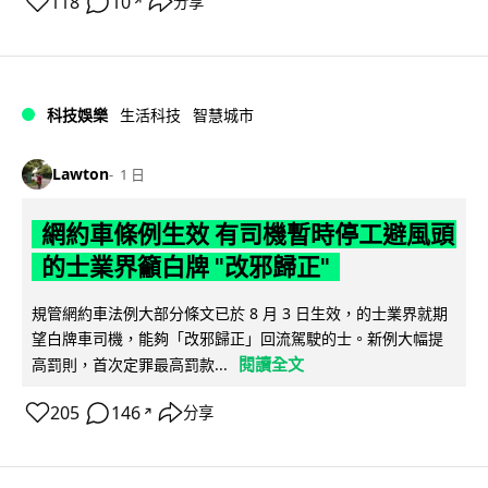
118
10
分享
↗
科技娛樂
生活科技
智慧城市
Lawton
1 日
網約車條例生效 有司機暫時停工避風頭
的士業界籲白牌 "改邪歸正"
規管網約車法例大部分條文已於 8 月 3 日生效，的士業界就期
望白牌車司機，能夠「改邪歸正」回流駕駛的士。新例大幅提
閱讀全文
高罰則，首次定罪最高罰款...
205
146
分享
↗