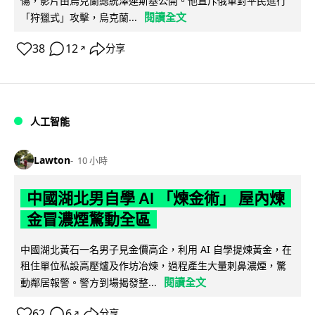
傷，影片由烏克蘭總統澤連斯基公開。他直斥俄軍對平民進行
閱讀全文
「狩獵式」攻擊，烏克蘭...
38
12
分享
↗
人工智能
Lawton
10 小時
中國湖北男自學 AI 「煉金術」 屋內煉
金冒濃煙驚動全區
中國湖北黃石一名男子見金價高企，利用 AI 自學提煉黃金，在
租住單位私設高壓爐及作坊冶煉，過程產生大量刺鼻濃煙，驚
閱讀全文
動鄰居報警。警方到場揭發整...
62
6
分享
↗