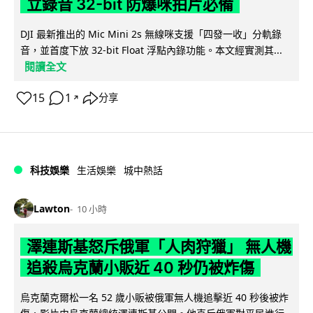
立錄音 32-bit 防爆咪拍片必備
DJI 最新推出的 Mic Mini 2s 無線咪支援「四發一收」分軌錄
音，並首度下放 32-bit Float 浮點內錄功能。本文經實測其...
閱讀全文
15
1
分享
↗
科技娛樂
生活娛樂
城中熱話
Lawton
10 小時
澤連斯基怒斥俄軍「人肉狩獵」 無人機
追殺烏克蘭小販近 40 秒仍被炸傷
烏克蘭克爾松一名 52 歲小販被俄軍無人機追擊近 40 秒後被炸