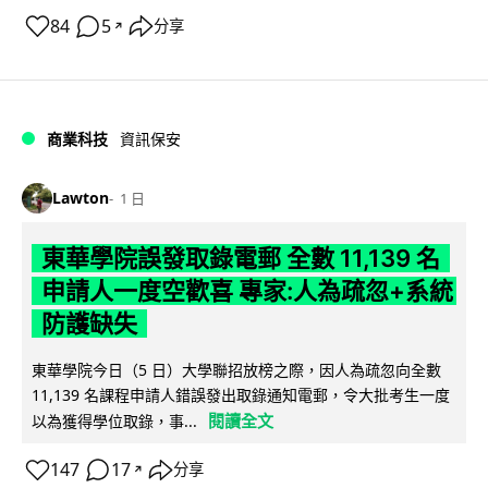
84
5
分享
↗
商業科技
資訊保安
Lawton
1 日
東華學院誤發取錄電郵 全數 11,139 名
申請人一度空歡喜 專家:人為疏忽+系統
防護缺失
東華學院今日（5 日）大學聯招放榜之際，因人為疏忽向全數
11,139 名課程申請人錯誤發出取錄通知電郵，令大批考生一度
閱讀全文
以為獲得學位取錄，事...
147
17
分享
↗