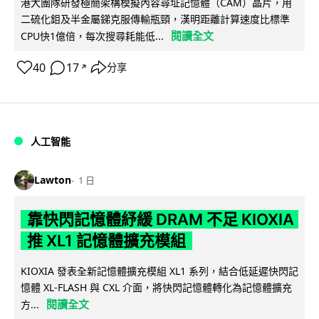
港大團隊研發極簡架構模擬內容尋址記憶體（CAM）晶片，用
二硫化鉬及半金屬銻克服傳輸瓶頸，漢明距離計算速度比標準
閱讀全文
CPU快1億倍，每次搜尋耗能低...
40
17
分享
↗
人工智能
Lawton
1 日
靠快閃記憶體紓緩 DRAM 不足 KIOXIA
推 XL1 記憶體擴充模組
KIOXIA 發表全新記憶體擴充模組 XL1 系列，結合低延遲快閃記
憶體 XL-FLASH 與 CXL 介面，將快閃記憶體轉化為記憶體擴充
閱讀全文
方...