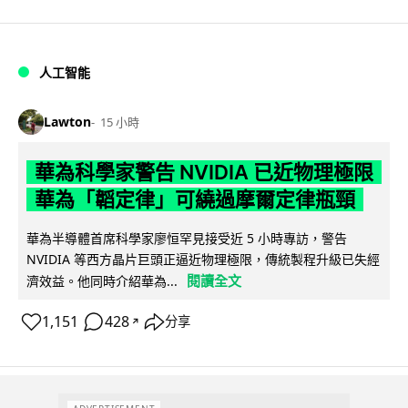
人工智能
Lawton
15 小時
華為科學家警告 NVIDIA 已近物理極限
華為「韜定律」可繞過摩爾定律瓶頸
華為半導體首席科學家廖恒罕見接受近 5 小時專訪，警告
NVIDIA 等西方晶片巨頭正逼近物理極限，傳統製程升級已失經
閱讀全文
濟效益。他同時介紹華為...
1,151
428
分享
↗