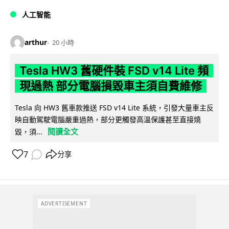
人工智能
arthur
20 小時
Tesla HW3 舊硬件裝 FSD v14 Lite 頻
現過熱 部分電腦損毀車主須自費維修
Tesla 向 HW3 舊車款推送 FSD v14 Lite 系統，引發大量車主反
映自動駕駛電腦嚴重過熱，部分更觸發高溫保護甚至直接燒
閱讀全文
毀，須...
7
分享
ADVERTISEMENT