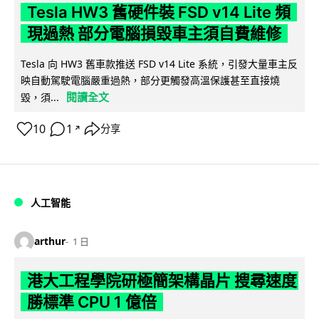
Tesla HW3 舊硬件裝 FSD v14 Lite 頻
現過熱 部分電腦損毀車主須自費維修
Tesla 向 HW3 舊車款推送 FSD v14 Lite 系統，引發大量車主反
映自動駕駛電腦嚴重過熱，部分更觸發高溫保護甚至直接燒
閱讀全文
毀，須...
10
1
分享
↗
人工智能
arthur
1 日
港大工程學院研極簡架構晶片 搜尋速度
勝標準 CPU 1 億倍