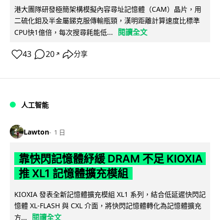
港大團隊研發極簡架構模擬內容尋址記憶體（CAM）晶片，用
二硫化鉬及半金屬銻克服傳輸瓶頸，漢明距離計算速度比標準
閱讀全文
CPU快1億倍，每次搜尋耗能低...
43
20
分享
↗
人工智能
Lawton
1 日
靠快閃記憶體紓緩 DRAM 不足 KIOXIA
推 XL1 記憶體擴充模組
KIOXIA 發表全新記憶體擴充模組 XL1 系列，結合低延遲快閃記
憶體 XL-FLASH 與 CXL 介面，將快閃記憶體轉化為記憶體擴充
閱讀全文
方...