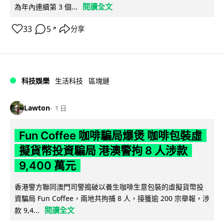
閱讀全文
為年內連續第 3 個...
33
5
分享
↗
科技娛樂
生活科技
區塊鏈
Lawton
1 日
Fun Coffee 咖啡騙局爆煲 咖啡包裝虛
擬貨幣投資騙局 港澳警拘 8 人涉款
9,400 萬元
香港警方聯同澳門司警搗破以養生咖啡生意包裝的虛擬貨幣投
資騙局 Fun Coffee，兩地共拘捕 8 人，接獲逾 200 宗舉報，涉
閱讀全文
款 9,4...