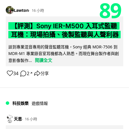
89
Lawton
16 小時
【評測】Sony IER-M500 入耳式監聽
耳機：現場拍攝、後製監聽與人聲利器
談到專業混音專用的聲音監聽耳機，Sony 經典 MDR-7506 到
MDR-M1 專業錄音室耳機都為人熟悉。而現在舞台製作者與創
閱讀全文
意影像製作...
34
2
分享
↗
科技娛樂
遊戲情報
天恩
16 小時