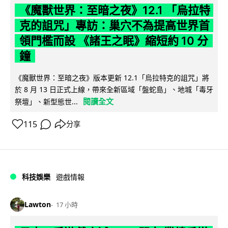
《魔獸世界：至暗之夜》12.1 「烏拉特
克的詛咒」專訪：巢穴不為提高世界首
領門檻而設 《諸王之眠》縮短約 10 分
鐘
《魔獸世界：至暗之夜》版本更新 12.1「烏拉特克的詛咒」將
於 8 月 13 日正式上線，帶來全新區域「盤蛇島」、地城「毒牙
閱讀全文
祭壇」、新型態世...
115
分享
科技娛樂
遊戲情報
Lawton
17 小時