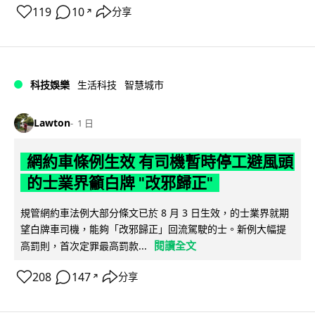
119
10
分享
↗
科技娛樂
生活科技
智慧城市
Lawton
1 日
網約車條例生效 有司機暫時停工避風頭
的士業界籲白牌 "改邪歸正"
規管網約車法例大部分條文已於 8 月 3 日生效，的士業界就期
望白牌車司機，能夠「改邪歸正」回流駕駛的士。新例大幅提
閱讀全文
高罰則，首次定罪最高罰款...
208
147
分享
↗