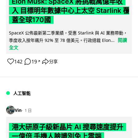
Elon Musk: SpaceX 將挑戰萬億年收
入 目標明年數據中心上太空 Starlink 覆
蓋全球170國
SpaceX 公佈最新第二季業績，受惠 Starlink 與 AI 業務帶動，
閱讀
季度收入按年飆升 92% 至 78 億美元。行政總裁 Elon...
全文
142
19
分享
↗
人工智能
Vin
1 日
港大研原子級新晶片 AI 搜尋速度提升
一億倍 手機人臉識別免上雲端