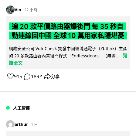
Vin
22 小時
逾 20 款平價路由器爆後門 每 35 秒自
動連線回中國 全球 10 萬用家私隱堪憂
網絡安全公司 VulnCheck 揭發中國智博通電子（Zbtlink）生產
閱
的 20 多款路由器內置後門程式「Endlessdoors」（無盡...
讀全文
915
189
分享
↗
人工智能
arthur
1 日