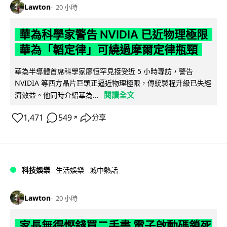
Lawton
20 小時
華為科學家警告 NVIDIA 已近物理極限
華為「韜定律」可繞過摩爾定律瓶頸
華為半導體首席科學家廖恒罕見接受近 5 小時專訪，警告
NVIDIA 等西方晶片巨頭正逼近物理極限，傳統製程升級已失經
閱讀全文
濟效益。他同時介紹華為...
1,471
549
分享
↗
科技娛樂
生活娛樂
城中熱話
Lawton
20 小時
家長無得慳錢買二手書 電子啟動碼鎖死