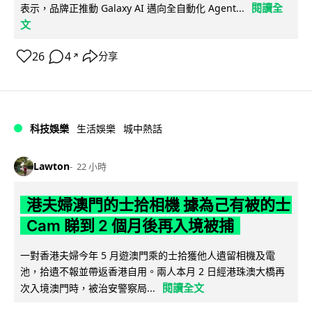
閱讀全
表示，品牌正推動 Galaxy AI 邁向全自動化 Agent...
文
26
4
分享
↗
科技娛樂
生活娛樂
城中熱話
Lawton
22 小時
港夫婦澳門的士拾相機 據為己有被的士
Cam 睇到 2 個月後再入境被捕
一對香港夫婦今年 5 月遊澳門乘的士拾獲他人遺留相機及電
池，拾遺不報並帶返香港自用。兩人本月 2 日經港珠澳大橋再
閱讀全文
次入境澳門時，被治安警察局...