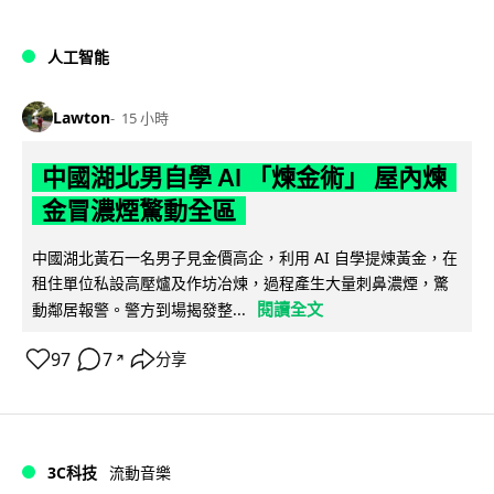
人工智能
Lawton
15 小時
中國湖北男自學 AI 「煉金術」 屋內煉
金冒濃煙驚動全區
中國湖北黃石一名男子見金價高企，利用 AI 自學提煉黃金，在
租住單位私設高壓爐及作坊冶煉，過程產生大量刺鼻濃煙，驚
閱讀全文
動鄰居報警。警方到場揭發整...
97
7
分享
↗
3C科技
流動音樂