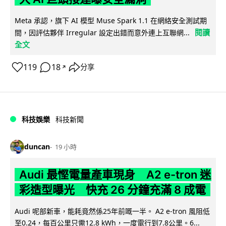
Meta 承認，旗下 AI 模型 Muse Spark 1.1 在網絡安全測試期
閱讀
間，因評估夥伴 Irregular 設定出錯而意外連上互聯網...
全文
119
18
分享
↗
科技娛樂
科技新聞
duncan
19 小時
Audi 最慳電量產車現身 A2 e-tron 迷
彩造型曝光 快充 26 分鐘充滿 8 成電
Audi 呢部新車，能耗竟然係25年前嘅一半。 A2 e-tron 風阻低
至0.24，每百公里只需12.8 kWh，一度電行到7.8公里。6...