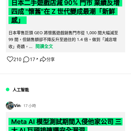
日本二手遊戲店減 90% 門市 業績反增
四成 "懷舊"在 Z 世代變成最潮「新鮮
感」
日本零售巨頭 GEO 將懷舊遊戲銷售門市從 1,000 間大幅減至
99 間，但銷售額卻不降反升至過往的 1.4 倍。做到「減店增
閱讀全文
收」奇蹟，...
210
17
分享
↗
人工智能
Vin
17 小時
Meta AI 模型測試期間入侵他家公司 三
大 AI 巨頭接連曝安全漏洞