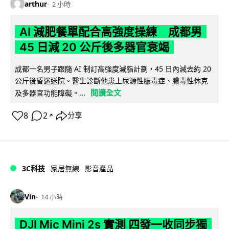
arthur
2 小時
AI 減肥餐單配合高強度操練 成都男
45 日減 20 公斤後多器官衰竭
成都一名男子跟隨 AI 制訂高強度減脂計劃，45 日內減去約 20
公斤後昏迷送院。醫生診斷他患上尿源性膿毒症、膿毒性休克
閱讀全文
及多器官功能障礙。...
8
2
分享
↗
3C科技
家居無線
影音產品
Vin
14 小時
DJI Mic Mini 2s 實測 四發一收同步獨