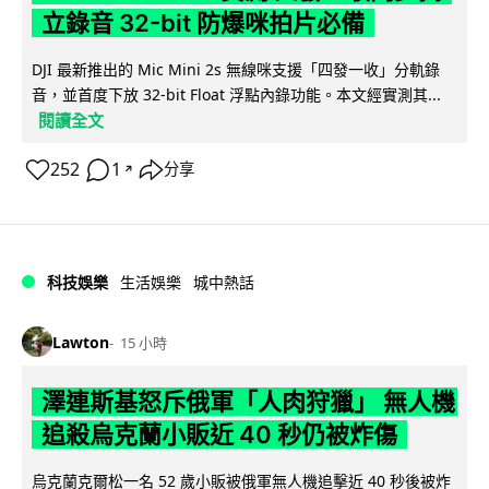
立錄音 32-bit 防爆咪拍片必備
DJI 最新推出的 Mic Mini 2s 無線咪支援「四發一收」分軌錄
音，並首度下放 32-bit Float 浮點內錄功能。本文經實測其...
閱讀全文
252
1
分享
↗
科技娛樂
生活娛樂
城中熱話
Lawton
15 小時
澤連斯基怒斥俄軍「人肉狩獵」 無人機
追殺烏克蘭小販近 40 秒仍被炸傷
烏克蘭克爾松一名 52 歲小販被俄軍無人機追擊近 40 秒後被炸