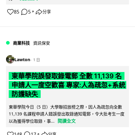
85
5
分享
↗
商業科技
資訊保安
Lawton
1 日
東華學院誤發取錄電郵 全數 11,139 名
申請人一度空歡喜 專家:人為疏忽+系統
防護缺失
東華學院今日（5 日）大學聯招放榜之際，因人為疏忽向全數
11,139 名課程申請人錯誤發出取錄通知電郵，令大批考生一度
閱讀全文
以為獲得學位取錄，事...
148
17
分享
↗