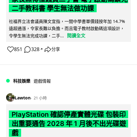
二手教科書 學生無法做功課
社福界立法會議員陳文宜指，一間中學書單價錢按年加 14.7%
遠超通漲，令家長難以負擔。而且電子教材啟動碼這項設計，
閱讀全文
令學生無法完成功課，二手...
851
328
分享
↗
科技娛樂
遊戲情報
Lawton
21 小時
PlayStation 確認停產實體光碟 包裝印
出重要通告 2028 年 1 月後不出光碟遊
戲