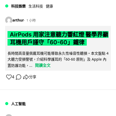
科技娛樂
生活科技
健康
arthur
1 小時
AirPods 用家注意聽力響紅燈 醫學界籲
耳機用戶謹守「60-60」鐵律
長時間高音量佩戴耳機可能導致永久性噪音性聽損。本文盤點 4
大聽力受損警號，介紹科學護耳的「60-60 原則」及 Apple 內
閱讀全文
置防護功能，...
4
分享
人工智能