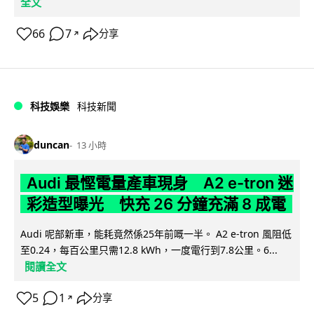
全文
66
7
分享
↗
科技娛樂
科技新聞
duncan
13 小時
Audi 最慳電量產車現身 A2 e-tron 迷
彩造型曝光 快充 26 分鐘充滿 8 成電
Audi 呢部新車，能耗竟然係25年前嘅一半。 A2 e-tron 風阻低
至0.24，每百公里只需12.8 kWh，一度電行到7.8公里。6...
閱讀全文
5
1
分享
↗