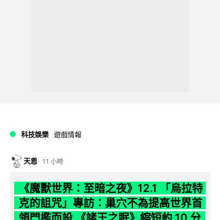
科技娛樂
遊戲情報
天恩
11 小時
《魔獸世界：至暗之夜》12.1 「烏拉特
克的詛咒」專訪：巢穴不為提高世界首
領門檻而設 《諸王之眠》縮短約 10 分