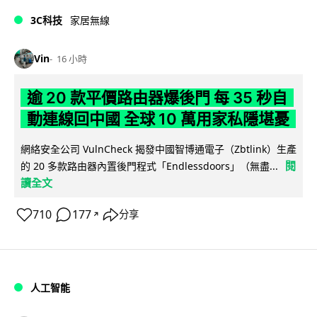
3C科技
家居無線
Vin
16 小時
逾 20 款平價路由器爆後門 每 35 秒自
動連線回中國 全球 10 萬用家私隱堪憂
網絡安全公司 VulnCheck 揭發中國智博通電子（Zbtlink）生產
閱
的 20 多款路由器內置後門程式「Endlessdoors」（無盡...
讀全文
710
177
分享
↗
人工智能