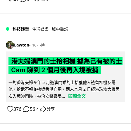
科技娛樂
生活娛樂
城中熱話
Lawton
16 小時
港夫婦澳門的士拾相機 據為己有被的士
Cam 睇到 2 個月後再入境被捕
一對香港夫婦今年 5 月遊澳門乘的士拾獲他人遺留相機及電
池，拾遺不報並帶返香港自用。兩人本月 2 日經港珠澳大橋再
閱讀全文
次入境澳門時，被治安警察局...
376
56
分享
↗