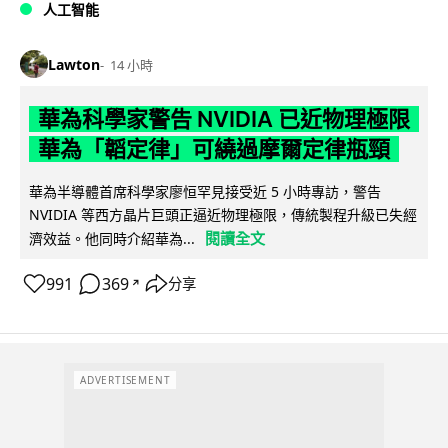
人工智能
Lawton
14 小時
華為科學家警告 NVIDIA 已近物理極限
華為「韜定律」可繞過摩爾定律瓶頸
華為半導體首席科學家廖恒罕見接受近 5 小時專訪，警告
NVIDIA 等西方晶片巨頭正逼近物理極限，傳統製程升級已失經
閱讀全文
濟效益。他同時介紹華為...
991
369
分享
↗
ADVERTISEMENT