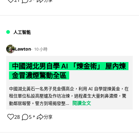
人工智能
Lawton
10 小時
中國湖北男自學 AI 「煉金術」 屋內煉
金冒濃煙驚動全區
中國湖北黃石一名男子見金價高企，利用 AI 自學提煉黃金，在
租住單位私設高壓爐及作坊冶煉，過程產生大量刺鼻濃煙，驚
閱讀全文
動鄰居報警。警方到場揭發整...
28
5
分享
↗