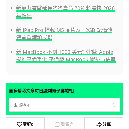
新藥丸有望延長狗狗壽命 30% 料最快 2026
年推出
新 iPad Pro 搭載 M5 晶片及 12GB 記憶體
雙前置鏡頭成疑
新 MacBook 不到 1000 美元? 外媒: Apple
擬推平價筆電 平價版 MacBook 衝擊市佔率
📮
更多精彩文章每日送到電子郵箱
讚好
0
看留言
分享