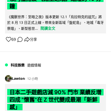
鐘
《魔獸世界：至暗之夜》版本更新 12.1「烏拉特克的詛咒」將
於 8 月 13 日正式上線，帶來全新區域「盤蛇島」、地城「毒牙
閱讀全文
祭壇」、新型態世...
69
分享
科技娛樂
遊戲情報
Lawton
12 小時
日本二手遊戲店減 90% 門市 業績反增
四成 "懷舊"在 Z 世代變成最潮「新鮮
感」