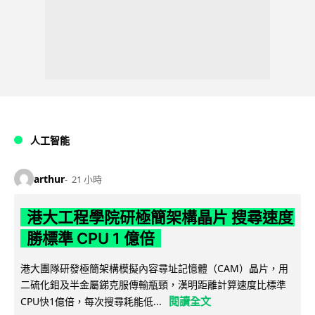
人工智能
arthur
21 小時
港大工程學院研極簡架構晶片 搜尋速度
勝標準 CPU 1 億倍
港大團隊研發極簡架構模擬內容尋址記憶體（CAM）晶片，用
二硫化鉬及半金屬銻克服傳輸瓶頸，漢明距離計算速度比標準
閱讀全文
CPU快1億倍，每次搜尋耗能低...