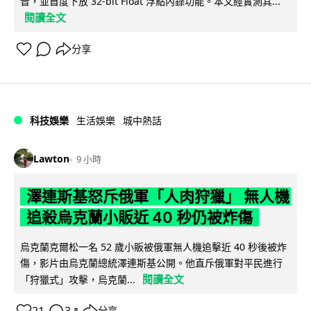
音，並首度下放 32-bit Float 浮點內錄功能。本文經實測其...
閱讀全文
分享
科技娛樂
生活娛樂
城中熱話
Lawton
9 小時
澤連斯基怒斥俄軍「人肉狩獵」 無人機
追殺烏克蘭小販近 40 秒仍被炸傷
烏克蘭克爾松一名 52 歲小販被俄軍無人機追擊近 40 秒後被炸
傷，影片由烏克蘭總統澤連斯基公開。他直斥俄軍對平民進行
閱讀全文
「狩獵式」攻擊，烏克蘭...
21
3
分享
↗