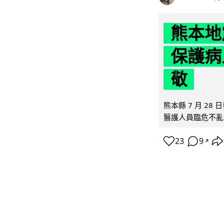
熊本地
保護病
敬
熊本縣 7 月 2
醫護人員臨危不亂
23
9
↗