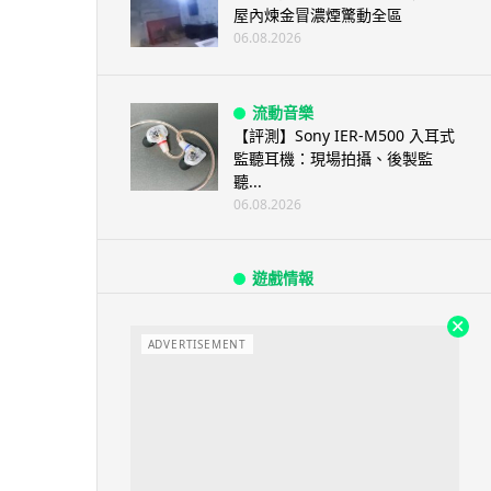
屋內煉金冒濃煙驚動全區
06.08.2026
流動音樂
【評測】Sony IER-M500 入耳式
監聽耳機：現場拍攝、後製監
聽...
06.08.2026
遊戲情報
《魔獸世界：至暗之夜》12.1
「烏拉特克的詛咒」專訪：巢穴
不為提高世...
ADVERTISEMENT
06.08.2026
遊戲情報
日本二手遊戲店減 90% 門市 業
績反增四成 “懷...