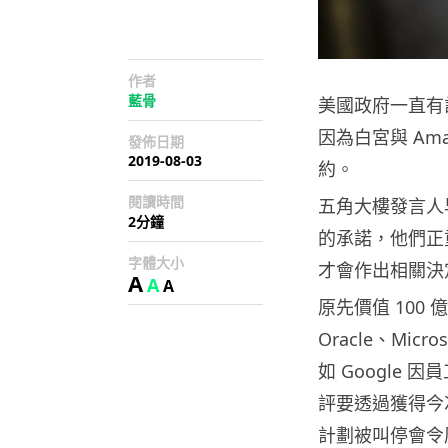
作者
藍骨
美國政府一直有
因為白宮與 Am
發佈日期
2019-08-03
約。
閱讀時間
五角大樓發言人
2分鐘
的承諾，他們正
字體大小
才會作出相關決
A
A
A
原先價值 100
Oracle、Mic
如 Google 
評要透過獲得今
計劃被叫停會令