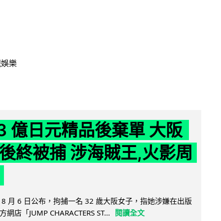
視娛樂
43 億日元精品後棄單 大阪
 年後終被捕 涉海賊王,火影周
8 月 6 日公布，拘捕一名 32 歲大阪女子，指她涉嫌在出版
「JUMP CHARACTERS ST...
閱讀全文