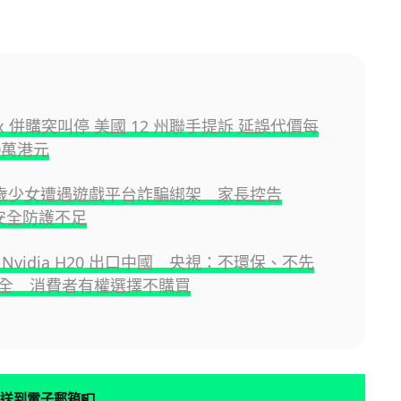
ax 併購突叫停 美國 12 州聯手提訴 延誤代價每
0萬港元
3 歲少女遭遇遊戲平台詐騙綁架 家長控告
x 安全防護不足
Nvidia H20 出口中國 央視：不環保、不先
全 消費者有權選擇不購買
📮
送到電子郵箱