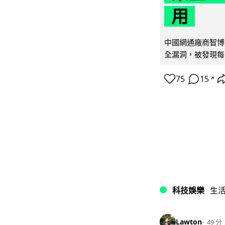
用
中國網通廠商智博通電
全漏洞，被發現每 
75
15
↗
科技娛樂
生
Lawton
49 分