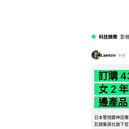
科技娛樂
影
Lawton
9 分
訂購 
女 2
邊產品
日本警視廳神田署 
巨頭集英社旗下官方網店