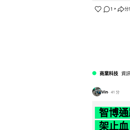
1
分
↗
商業科技
資
Vin
41 分
智博通
架止血