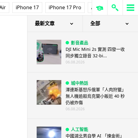
Air
iPhone 17
iPhone 17 Pro
AirPods Pro 3
Ap
最新文章
全部
影音產品
DJI Mic Mini 2s 實測 四發一收
同步獨立錄音 32-bi...
06.08.2026
城中熱話
澤連斯基怒斥俄軍「人肉狩獵」
無人機追殺烏克蘭小販近 40 秒
仍被炸傷
06.08.2026
人工智能
中國湖北男自學 AI 「煉金術」