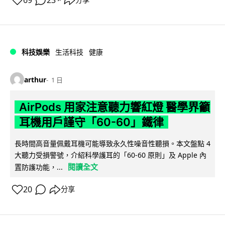
69
23
分享
科技娛樂
生活科技
健康
arthur
1 日
AirPods 用家注意聽力響紅燈 醫學界籲
耳機用戶謹守「60-60」鐵律
長時間高音量佩戴耳機可能導致永久性噪音性聽損。本文盤點 4
大聽力受損警號，介紹科學護耳的「60-60 原則」及 Apple 內
閱讀全文
置防護功能，...
20
分享