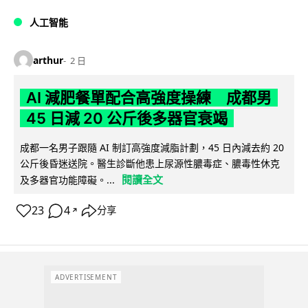
人工智能
arthur
2 日
AI 減肥餐單配合高強度操練 成都男
45 日減 20 公斤後多器官衰竭
成都一名男子跟隨 AI 制訂高強度減脂計劃，45 日內減去約 20
公斤後昏迷送院。醫生診斷他患上尿源性膿毒症、膿毒性休克
閱讀全文
及多器官功能障礙。...
23
4
分享
↗
ADVERTISEMENT