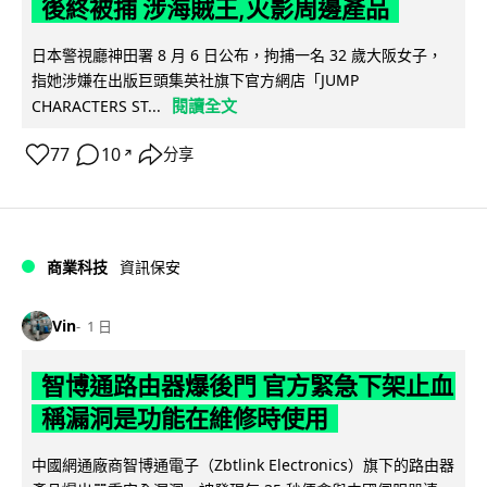
後終被捕 涉海賊王,火影周邊產品
日本警視廳神田署 8 月 6 日公布，拘捕一名 32 歲大阪女子，
指她涉嫌在出版巨頭集英社旗下官方網店「JUMP
閱讀全文
CHARACTERS ST...
77
10
分享
↗
商業科技
資訊保安
Vin
1 日
智博通路由器爆後門 官方緊急下架止血
稱漏洞是功能在維修時使用
中國網通廠商智博通電子（Zbtlink Electronics）旗下的路由器