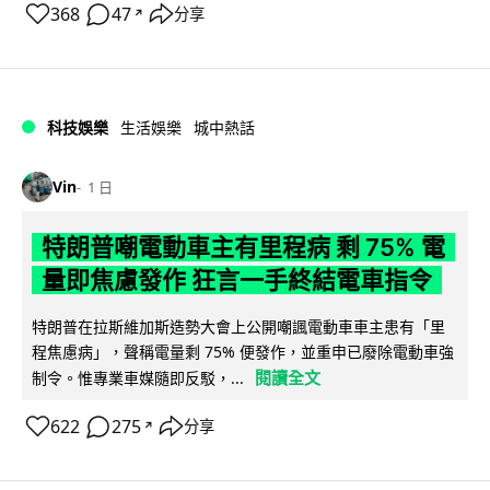
368
47
分享
↗
科技娛樂
生活娛樂
城中熱話
Vin
1 日
特朗普嘲電動車主有里程病 剩 75% 電
量即焦慮發作 狂言一手終結電車指令
特朗普在拉斯維加斯造勢大會上公開嘲諷電動車車主患有「里
程焦慮病」，聲稱電量剩 75% 便發作，並重申已廢除電動車強
閱讀全文
制令。惟專業車媒隨即反駁，...
622
275
分享
↗