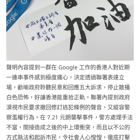
聲明內容提到一群在 Google 工作的香港人對近期
一連串事件感到極度痛心，決定透過聯署表達立
場，勸喻政府聆聽民意和回應五大訴求，停止散播
白色恐怖，好讓香港能重拾正軌。聯署內提到政府
漠視市民要求撤回修訂逃犯條例的聲音，又縱容警
察濫權行為。在 7.21 元朗襲擊事件，警方處理手法
不當，間接造成之後的中上環衝突，而且以不公的
方式執法和起訴市民，令社會人心惶惶，徹底打擊