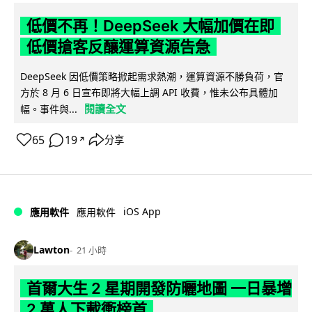
低價不再！DeepSeek 大幅加價在即
低價搶客反釀運算資源告急
DeepSeek 因低價策略掀起需求熱潮，運算資源不勝負荷，官
方於 8 月 6 日宣布即將大幅上調 API 收費，惟未公布具體加
閱讀全文
幅。事件與...
65
19
分享
↗
iOS App
應用軟件
應用軟件
Lawton
21 小時
首爾大生 2 星期開發防曬地圖 一日暴增
2 萬人下載衝榜首