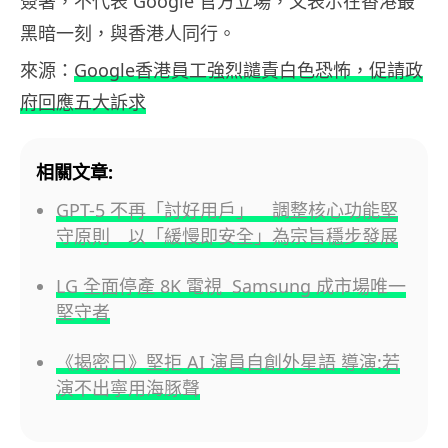
簽署，不代表 Google 官方立場，又表示在香港最
黑暗一刻，與香港人同行。
來源：
Google香港員工強烈譴責白色恐怖，促請政
府回應五大訴求
相關文章:
GPT-5 不再「討好用戶」 調整核心功能堅
守原則 以「緩慢即安全」為宗旨穩步發展
LG 全面停產 8K 電視 Samsung 成市場唯一
堅守者
《揭密日》堅拒 AI 演員自創外星語 導演:若
演不出寧用海豚聲