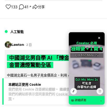
133
41
分享
↗
人工智能
×
Lawton
2 日
中國湖北男自學 AI 「煉金術」 屋內煉
金冒濃煙驚動全區
中國湖北黃石一名男子見金價高企，利用 AI 自學提煉黃金，在
租住單位私設高壓爐及作坊冶煉，過程產生大量刺鼻濃煙，驚
本網站正使用 Cookie
閱讀全文
動鄰居報警。警方到場揭發整...
我們使用 Cookie 改善網站體驗。 繼續使用
🎵
⛶
我們的網站即表示您同意我們的
Cookie 政
114
8
分享
↗
策
。
📖 詳細評測
→