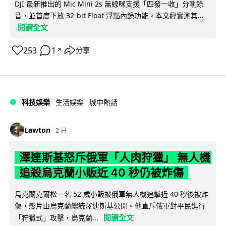
DJI 最新推出的 Mic Mini 2s 無線咪支援「四發一收」分軌錄
音，並首度下放 32-bit Float 浮點內錄功能。本文經實測其...
閱讀全文
253
1
分享
↗
科技娛樂
生活娛樂
城中熱話
Lawton
2 日
澤連斯基怒斥俄軍「人肉狩獵」 無人機
追殺烏克蘭小販近 40 秒仍被炸傷
烏克蘭克爾松一名 52 歲小販被俄軍無人機追擊近 40 秒後被炸
傷，影片由烏克蘭總統澤連斯基公開。他直斥俄軍對平民進行
閱讀全文
「狩獵式」攻擊，烏克蘭...