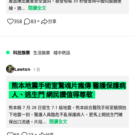
產品爆出嚴重安全漏洞，被發現每 35 秒便會與中國伺服器連
閱讀全文
線，旗...
358
83
分享
↗
科技娛樂
生活娛樂
城中熱話
Lawton
1 日
熊本地震手術室驚魂片瘋傳 醫護保護病
人、逃生門 網民讚值得尊敬
熊本縣 7 月 28 日發生 7.1 級地震，熊本綜合醫院手術室鏡頭拍
下地震一刻，醫護人員臨危不亂保護病人，更馬上開逃生門確
閱讀全文
保出口流通。片段...
↗