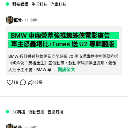
科技娛樂
生活科技
汽車科技
藍骨
11 小時
BMW 車廂熒幕強推蜘蛛俠電影廣告
車主怒轟堪比 iTunes 送 U2 專輯翻版
BMW 近日透過無線更新向全球逾 70 個市場車輛中控熒幕推送
《蜘蛛俠：英雄重生》宣傳動畫，啟動車輛即彈出通知，觸發
閱讀全文
大批車主不滿。BMW 早...
18
分享
3C科技
流動音樂
音樂耳機
藍骨
12 小時