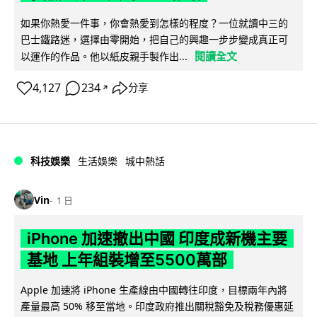
如果你熱愛一件事，你會熱愛到怎樣的程度？一位就讀中三的
巴士鐵路迷，選擇由零開始，把自己的興趣一步步變成真正可
閱讀全文
以運作的作品。他以紙皮親手製作出...
4,127
234
分享
↗
科技娛樂
生活娛樂
城中熱話
Vin
1 日
iPhone 加速撤出中國 印度成新機主要
基地 上年組裝增至5500萬部
Apple 加速將 iPhone 生產線由中國轉往印度，目標兩年內將
產量最高 50% 移至當地。印度政府推出關稅豁免及稅務優惠延