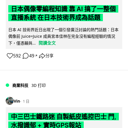
日本偶像零編程知識 靠 AI 搞了一整個
直播系統 在日本技術界成為話題
日本 AI 技術界近日出現了一個引發廣泛討論的熱門話題：日本
偶像前 Juice=Juice 成員宮本佳林在完全沒有編程經驗的情況
閱讀全文
下，僅憑藉與...
592
49
分享
↗
商業科技
3D 打印
Vin
1 日
中三巴士鐵路迷 自製紙皮遙控巴士 門,
水撥識郁 + 實時GPS報站