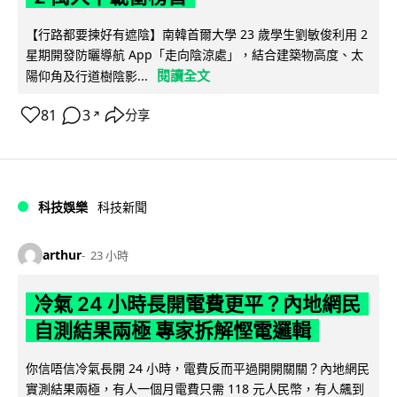
【行路都要揀好有遮陰】南韓首爾大學 23 歲學生劉敏俊利用 2
星期開發防曬導航 App「走向陰涼處」，結合建築物高度、太
閱讀全文
陽仰角及行道樹陰影...
81
3
分享
↗
科技娛樂
科技新聞
arthur
23 小時
冷氣 24 小時長開電費更平？內地網民
自測結果兩極 專家拆解慳電邏輯
你信唔信冷氣長開 24 小時，電費反而平過開開關關？內地網民
實測結果兩極，有人一個月電費只需 118 元人民幣，有人飆到