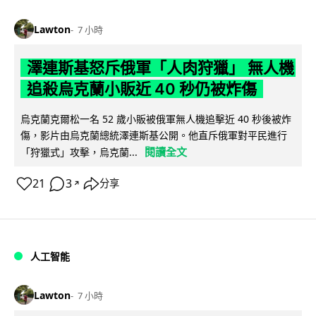
Lawton
7 小時
澤連斯基怒斥俄軍「人肉狩獵」 無人機
追殺烏克蘭小販近 40 秒仍被炸傷
烏克蘭克爾松一名 52 歲小販被俄軍無人機追擊近 40 秒後被炸
傷，影片由烏克蘭總統澤連斯基公開。他直斥俄軍對平民進行
閱讀全文
「狩獵式」攻擊，烏克蘭...
21
3
分享
↗
人工智能
Lawton
7 小時