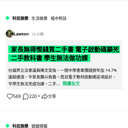
科技娛樂
生活娛樂
城中熱話
Lawton
12 小時
家長無得慳錢買二手書 電子啟動碼鎖死
二手教科書 學生無法做功課
社福界立法會議員陳文宜指，一間中學書單價錢按年加 14.7%
遠超通漲，令家長難以負擔。而且電子教材啟動碼這項設計，
閱讀全文
令學生無法完成功課，二手...
569
220
分享
↗
科技娛樂
遊戲情報