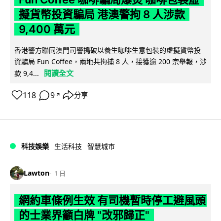
擬貨幣投資騙局 港澳警拘 8 人涉款
9,400 萬元
香港警方聯同澳門司警搗破以養生咖啡生意包裝的虛擬貨幣投
資騙局 Fun Coffee，兩地共拘捕 8 人，接獲逾 200 宗舉報，涉
閱讀全文
款 9,4...
118
9
分享
↗
科技娛樂
生活科技
智慧城市
Lawton
1 日
網約車條例生效 有司機暫時停工避風頭
的士業界籲白牌 "改邪歸正"