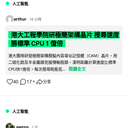
人工智能
arthur
18 小時
港大工程學院研極簡架構晶片 搜尋速度
勝標準 CPU 1 億倍
港大團隊研發極簡架構模擬內容尋址記憶體（CAM）晶片，用
二硫化鉬及半金屬銻克服傳輸瓶頸，漢明距離計算速度比標準
閱讀全文
CPU快1億倍，每次搜尋耗能低...
40
17
分享
↗
人工智能
Lawton
1 日