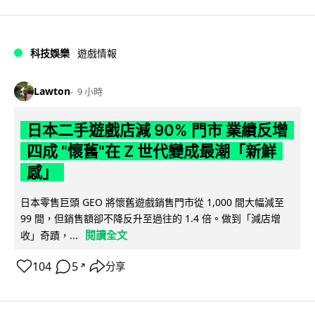
科技娛樂
遊戲情報
Lawton
9 小時
日本二手遊戲店減 90% 門市 業績反增
四成 "懷舊"在 Z 世代變成最潮「新鮮
感」
日本零售巨頭 GEO 將懷舊遊戲銷售門市從 1,000 間大幅減至
99 間，但銷售額卻不降反升至過往的 1.4 倍。做到「減店增
閱讀全文
收」奇蹟，...
104
5
分享
↗