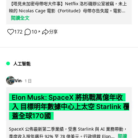
【唔見未加密母帶咁大件事】Netflix 洛杉磯辦公室被竊，未上
映的 Nicolas Cage 電影《Fortitude》母帶亦告失蹤。電影...
閱讀全文
172
10
分享
↗
人工智能
Vin
1 日
Elon Musk: SpaceX 將挑戰萬億年收
入 目標明年數據中心上太空 Starlink 覆
蓋全球170國
SpaceX 公佈最新第二季業績，受惠 Starlink 與 AI 業務帶動，
閱讀
季度收入按年飆升 92% 至 78 億美元。行政總裁 Elon...