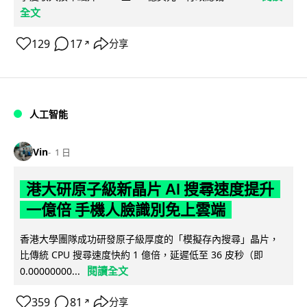
全文
129
17
分享
↗
人工智能
Vin
1 日
港大研原子級新晶片 AI 搜尋速度提升
一億倍 手機人臉識別免上雲端
香港大學團隊成功研發原子級厚度的「模擬存內搜尋」晶片，
比傳統 CPU 搜尋速度快約 1 億倍，延遲低至 36 皮秒（即
閱讀全文
0.00000000...
359
81
分享
↗