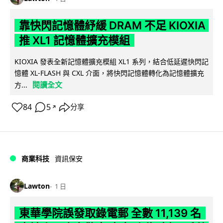
靠快閃記憶體紓緩 DRAM 不足 KIOXIA
推 XL1 記憶體擴充模組
KIOXIA 發表全新記憶體擴充模組 XL1 系列，結合低延遲快閃記
憶體 XL-FLASH 與 CXL 介面，將快閃記憶體轉化為記憶體擴充
閱讀全文
方...
84
5
分享
↗
商業科技
資訊保安
Lawton
1 日
東華學院誤發取錄電郵 全數 11,139 名