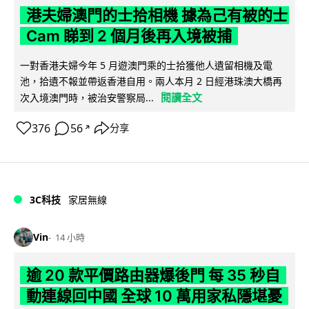
港夫婦澳門的士拾相機 據為己有被的士
Cam 睇到 2 個月後再入境被捕
一對香港夫婦今年 5 月遊澳門乘的士拾獲他人遺留相機及電
池，拾遺不報並帶返香港自用。兩人本月 2 日經港珠澳大橋再
閱讀全文
次入境澳門時，被治安警察局...
376
56
分享
↗
3C科技
家居無線
Vin
14 小時
逾 20 款平價路由器爆後門 每 35 秒自
動連線回中國 全球 10 萬用家私隱堪憂