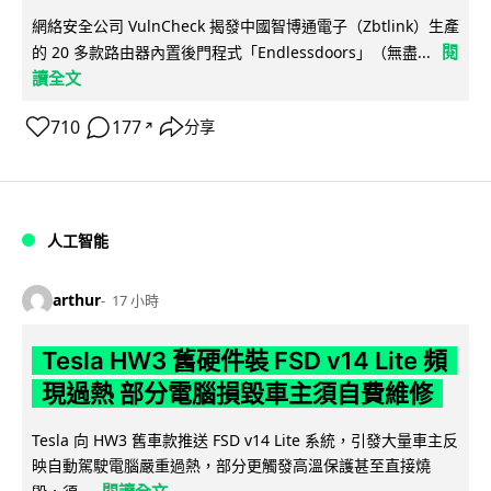
網絡安全公司 VulnCheck 揭發中國智博通電子（Zbtlink）生產
閱
的 20 多款路由器內置後門程式「Endlessdoors」（無盡...
讀全文
710
177
分享
↗
人工智能
arthur
17 小時
Tesla HW3 舊硬件裝 FSD v14 Lite 頻
現過熱 部分電腦損毀車主須自費維修
Tesla 向 HW3 舊車款推送 FSD v14 Lite 系統，引發大量車主反
映自動駕駛電腦嚴重過熱，部分更觸發高溫保護甚至直接燒
閱讀全文