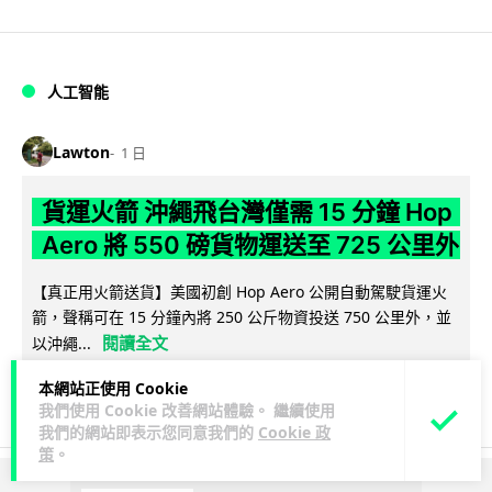
人工智能
Lawton
1 日
貨運火箭 沖繩飛台灣僅需 15 分鐘 Hop
Aero 將 550 磅貨物運送至 725 公里外
【真正用火箭送貨】美國初創 Hop Aero 公開自動駕駛貨運火
箭，聲稱可在 15 分鐘內將 250 公斤物資投送 750 公里外，並
閱讀全文
以沖繩...
本網站正使用 Cookie
52
6
分享
↗
我們使用 Cookie 改善網站體驗。 繼續使用
我們的網站即表示您同意我們的
Cookie 政
策
。