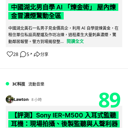
中國湖北男自學 AI 「煉金術」 屋內煉
金冒濃煙驚動全區
中國湖北黃石一名男子見金價高企，利用 AI 自學提煉黃金，在
租住單位私設高壓爐及作坊冶煉，過程產生大量刺鼻濃煙，驚
閱讀全文
動鄰居報警。警方到場揭發整...
28
5
分享
↗
3C科技
流動音樂
89
Lawton
8 小時
【評測】Sony IER-M500 入耳式監聽
耳機：現場拍攝、後製監聽與人聲利器