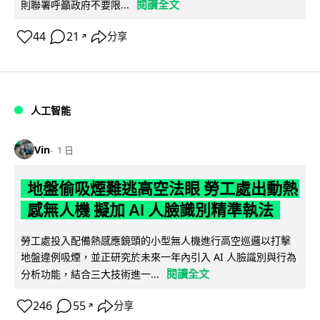
閱讀全文
則聯署呼籲政府不要限...
44
21
分享
↗
人工智能
Vin
1 日
地盤偷吸煙難逃高空法眼 勞工處出動熱
感無人機 擬加 AI 人臉識別精準執法
勞工處投入配備熱感應鏡頭的小型無人機進行高空巡邏以打擊
地盤違例吸煙，並正研究於未來一年內引入 AI 人臉識別與行為
閱讀全文
分析功能，結合三大技術進一...
246
55
分享
↗