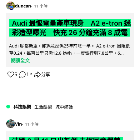
duncan
11 小時
Audi 最慳電量產車現身 A2 e-tron 迷
彩造型曝光 快充 26 分鐘充滿 8 成電
Audi 呢部新車，能耗竟然係25年前嘅一半。 A2 e-tron 風阻低
至0.24，每百公里只需12.8 kWh，一度電行到7.8公里。6...
閱讀全文
5
1
分享
↗
科技娛樂
生活娛樂
城中熱話
Vin
11 小時