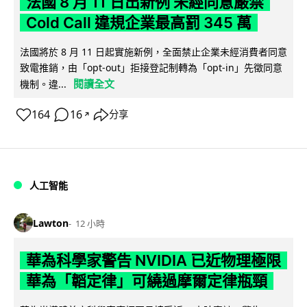
法國 8 月 11 日出新例 未經同意嚴禁
Cold Call 違規企業最高罰 345 萬
法國將於 8 月 11 日起實施新例，全面禁止企業未經消費者同意
致電推銷，由「opt-out」拒接登記制轉為「opt-in」先徵同意
閱讀全文
機制。違...
164
16
分享
↗
人工智能
Lawton
12 小時
華為科學家警告 NVIDIA 已近物理極限
華為「韜定律」可繞過摩爾定律瓶頸