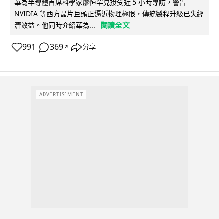
華為半導體首席科學家廖恒罕見接受近 5 小時專訪，警告
NVIDIA 等西方晶片巨頭正逼近物理極限，傳統製程升級已失經
閱讀全文
濟效益。他同時介紹華為...
991
369
分享
↗
ADVERTISEMENT