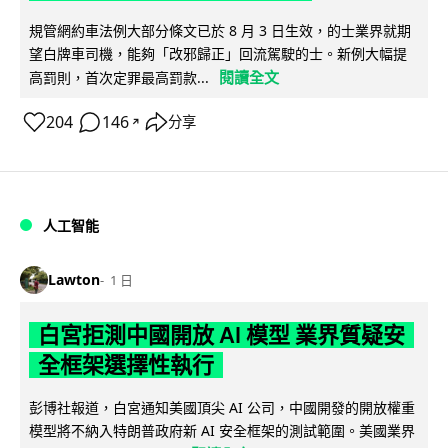
規管網約車法例大部分條文已於 8 月 3 日生效，的士業界就期
望白牌車司機，能夠「改邪歸正」回流駕駛的士。新例大幅提
閱讀全文
高罰則，首次定罪最高罰款...
204
146
分享
↗
人工智能
Lawton
1 日
白宮拒測中國開放 AI 模型 業界質疑安
全框架選擇性執行
彭博社報道，白宮通知美國頂尖 AI 公司，中國開發的開放權重
模型將不納入特朗普政府新 AI 安全框架的測試範圍。美國業界