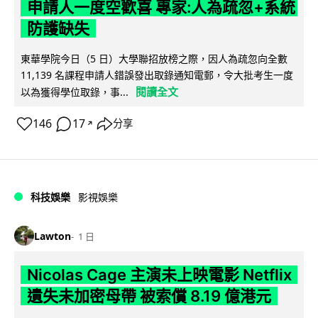
申請人一度空歡喜 專家:人為疏忽+系統
防護缺失
東華學院今日（5 日）大學聯招放榜之際，因人為疏忽向全數
11,139 名課程申請人錯誤發出取錄通知電郵，令大批考生一度
閱讀全文
以為獲得學位取錄，事...
146
17
分享
↗
科技娛樂
影視娛樂
Lawton
1 日
Nicolas Cage 主演未上映電影 Netflix
遺失未加密母帶 被索償 8.19 億港元