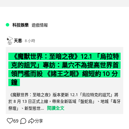
科技娛樂
遊戲情報
天恩
8 小時
《魔獸世界：至暗之夜》12.1 「烏拉特
克的詛咒」專訪：巢穴不為提高世界首
領門檻而設 《諸王之眠》縮短約 10 分
鐘
《魔獸世界：至暗之夜》版本更新 12.1「烏拉特克的詛咒」將
於 8 月 13 日正式上線，帶來全新區域「盤蛇島」、地城「毒牙
閱讀全文
祭壇」、新型態世...
69
分享