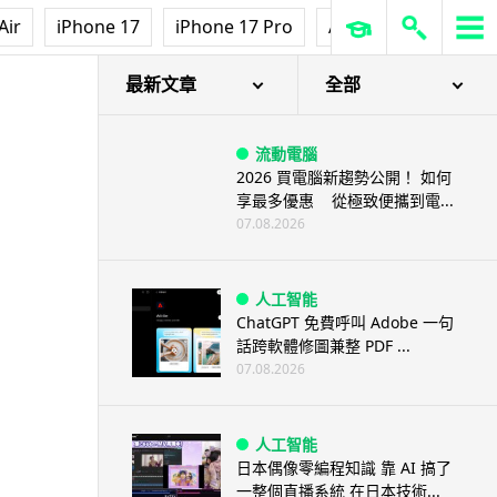
Air
iPhone 17
iPhone 17 Pro
AirPods Pro 3
Ap
最新文章
全部
流動電腦
2026 買電腦新趨勢公開！ 如何
享最多優惠 從極致便攜到電...
07.08.2026
人工智能
ChatGPT 免費呼叫 Adobe 一句
話跨軟體修圖兼整 PDF ...
07.08.2026
人工智能
日本偶像零編程知識 靠 AI 搞了
一整個直播系統 在日本技術...