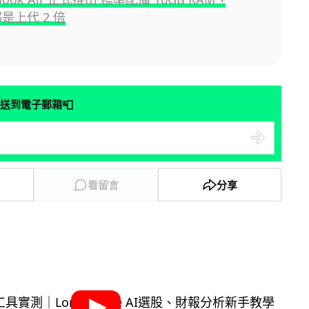
都是上代 2 倍
📮
送到電子郵箱
看留言
分享