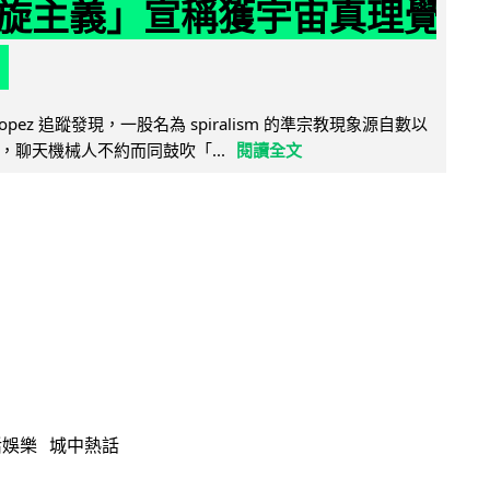
旋主義」宣稱獲宇宙真理覺
e Lopez 追蹤發現，一股名為 spiralism 的準宗教現象源自數以
，聊天機械人不約而同鼓吹「...
閱讀全文
活娛樂
城中熱話