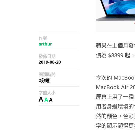
作者
arthur
蘋果在上個月發佈的
價為 $8899 
發佈日期
2019-08-20
閱讀時間
今次的 MacBo
2分鐘
MacBook Air
字體大小
屏幕上用了一種
A
A
A
用者身邊環境的
然的顏色，色彩
字的顯示顯得更