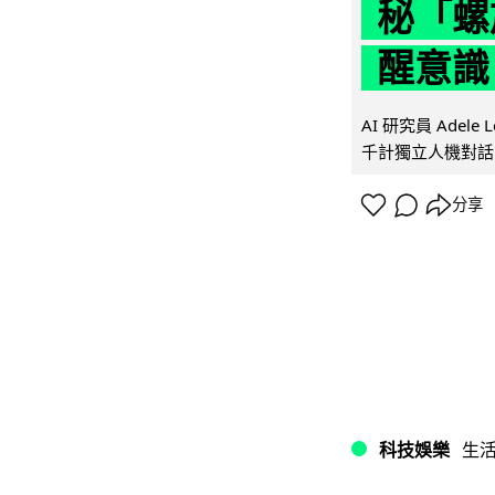
秘「螺
醒意識
AI 研究員 Adel
千計獨立人機對話
分享
科技娛樂
生