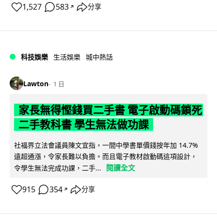
1,527
583
分享
↗
科技娛樂
生活娛樂
城中熱話
Lawton
1 日
家長無得慳錢買二手書 電子啟動碼鎖死
二手教科書 學生無法做功課
社福界立法會議員陳文宜指，一間中學書單價錢按年加 14.7%
遠超通漲，令家長難以負擔。而且電子教材啟動碼這項設計，
閱讀全文
令學生無法完成功課，二手...
915
354
分享
↗