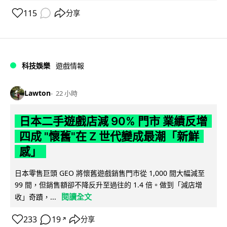
115
分享
科技娛樂
遊戲情報
Lawton
22 小時
日本二手遊戲店減 90% 門市 業績反增
四成 "懷舊"在 Z 世代變成最潮「新鮮
感」
日本零售巨頭 GEO 將懷舊遊戲銷售門市從 1,000 間大幅減至
99 間，但銷售額卻不降反升至過往的 1.4 倍。做到「減店增
閱讀全文
收」奇蹟，...
233
19
分享
↗