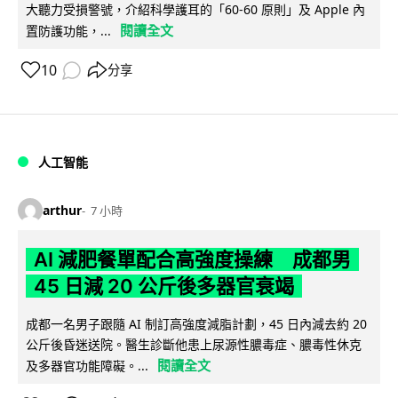
大聽力受損警號，介紹科學護耳的「60-60 原則」及 Apple 內
閱讀全文
置防護功能，...
10
分享
人工智能
arthur
7 小時
AI 減肥餐單配合高強度操練 成都男
45 日減 20 公斤後多器官衰竭
成都一名男子跟隨 AI 制訂高強度減脂計劃，45 日內減去約 20
公斤後昏迷送院。醫生診斷他患上尿源性膿毒症、膿毒性休克
閱讀全文
及多器官功能障礙。...