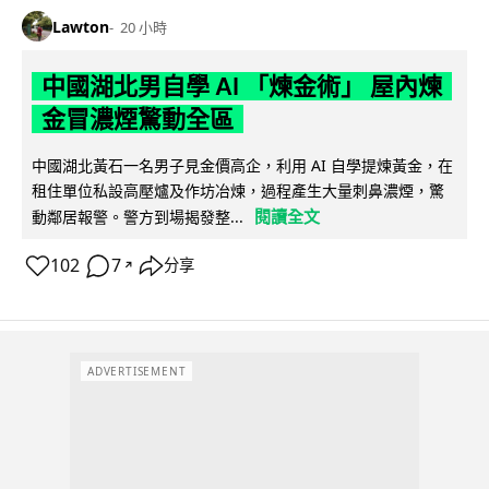
Lawton
20 小時
中國湖北男自學 AI 「煉金術」 屋內煉
金冒濃煙驚動全區
中國湖北黃石一名男子見金價高企，利用 AI 自學提煉黃金，在
租住單位私設高壓爐及作坊冶煉，過程產生大量刺鼻濃煙，驚
閱讀全文
動鄰居報警。警方到場揭發整...
102
7
分享
↗
ADVERTISEMENT