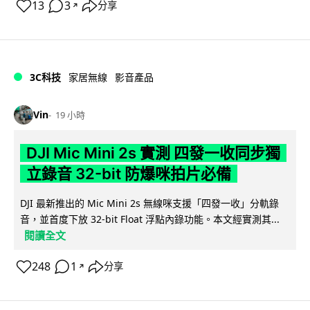
13
3
分享
↗
3C科技
家居無線
影音產品
Vin
19 小時
DJI Mic Mini 2s 實測 四發一收同步獨
立錄音 32-bit 防爆咪拍片必備
DJI 最新推出的 Mic Mini 2s 無線咪支援「四發一收」分軌錄
音，並首度下放 32-bit Float 浮點內錄功能。本文經實測其...
閱讀全文
248
1
分享
↗