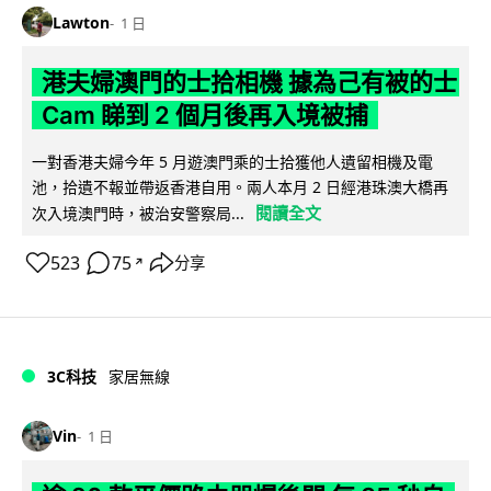
Lawton
1 日
港夫婦澳門的士拾相機 據為己有被的士
Cam 睇到 2 個月後再入境被捕
一對香港夫婦今年 5 月遊澳門乘的士拾獲他人遺留相機及電
池，拾遺不報並帶返香港自用。兩人本月 2 日經港珠澳大橋再
閱讀全文
次入境澳門時，被治安警察局...
523
75
分享
↗
3C科技
家居無線
Vin
1 日