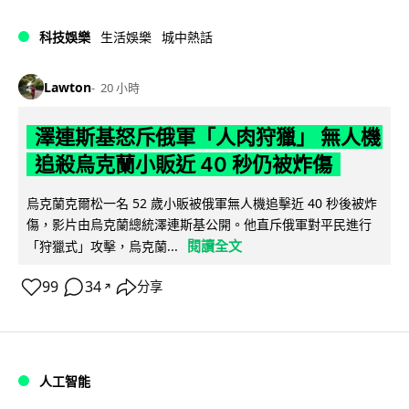
科技娛樂
生活娛樂
城中熱話
Lawton
20 小時
澤連斯基怒斥俄軍「人肉狩獵」 無人機
追殺烏克蘭小販近 40 秒仍被炸傷
烏克蘭克爾松一名 52 歲小販被俄軍無人機追擊近 40 秒後被炸
傷，影片由烏克蘭總統澤連斯基公開。他直斥俄軍對平民進行
閱讀全文
「狩獵式」攻擊，烏克蘭...
99
34
分享
↗
人工智能