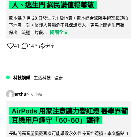
人、逃生門 網民讚值得尊敬
熊本縣 7 月 28 日發生 7.1 級地震，熊本綜合醫院手術室鏡頭拍
下地震一刻，醫護人員臨危不亂保護病人，更馬上開逃生門確
閱讀全文
保出口流通。片段...
41
14
分享
↗
科技娛樂
生活科技
健康
arthur
6 小時
AirPods 用家注意聽力響紅燈 醫學界籲
耳機用戶謹守「60-60」鐵律
長時間高音量佩戴耳機可能導致永久性噪音性聽損。本文盤點 4