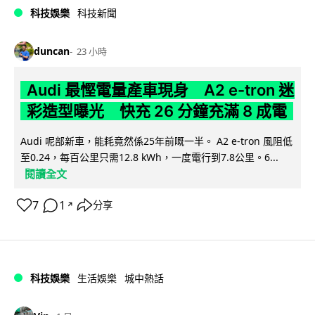
科技娛樂
科技新聞
duncan
23 小時
Audi 最慳電量產車現身 A2 e-tron 迷
彩造型曝光 快充 26 分鐘充滿 8 成電
Audi 呢部新車，能耗竟然係25年前嘅一半。 A2 e-tron 風阻低
至0.24，每百公里只需12.8 kWh，一度電行到7.8公里。6...
閱讀全文
7
1
分享
↗
科技娛樂
生活娛樂
城中熱話