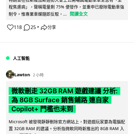
程焦慮病」，聲稱電量剩 75% 便發作，並重申已廢除電動車強
閱讀全文
制令。惟專業車媒隨即反駁，...
118
25
分享
↗
人工智能
Lawton
2 小時
微軟刪走 32GB RAM 遊戲建議 分析:
為 8GB Surface 銷售鋪路 連自家
Copilot+ 門檻也未到
Microsoft 被發現靜靜刪除官方網站上，對遊戲玩家要為電腦配
置 32GB RAM 的建議。分析指微軟同時新推出的 8GB RAM 入