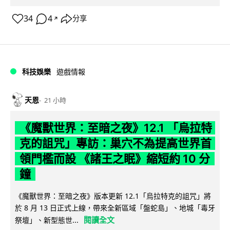
34
4
分享
↗
科技娛樂
遊戲情報
天恩
21 小時
《魔獸世界：至暗之夜》12.1 「烏拉特
克的詛咒」專訪：巢穴不為提高世界首
領門檻而設 《諸王之眠》縮短約 10 分
鐘
《魔獸世界：至暗之夜》版本更新 12.1「烏拉特克的詛咒」將
於 8 月 13 日正式上線，帶來全新區域「盤蛇島」、地城「毒牙
閱讀全文
祭壇」、新型態世...