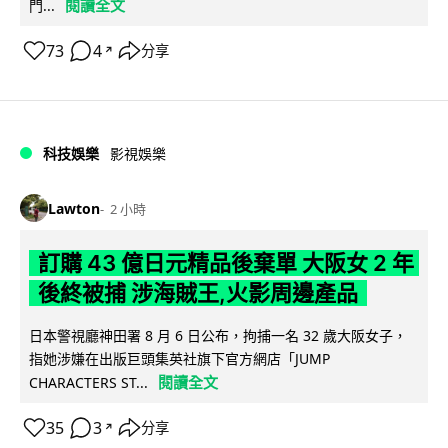
閱讀全文
門...
73
4
分享
↗
科技娛樂
影視娛樂
Lawton
2 小時
訂購 43 億日元精品後棄單 大阪女 2 年
後終被捕 涉海賊王,火影周邊產品
日本警視廳神田署 8 月 6 日公布，拘捕一名 32 歲大阪女子，
指她涉嫌在出版巨頭集英社旗下官方網店「JUMP
閱讀全文
CHARACTERS ST...
35
3
分享
↗