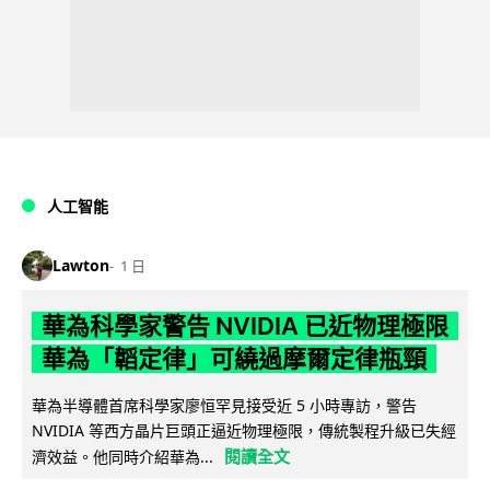
人工智能
Lawton
1 日
華為科學家警告 NVIDIA 已近物理極限
華為「韜定律」可繞過摩爾定律瓶頸
華為半導體首席科學家廖恒罕見接受近 5 小時專訪，警告
NVIDIA 等西方晶片巨頭正逼近物理極限，傳統製程升級已失經
閱讀全文
濟效益。他同時介紹華為...