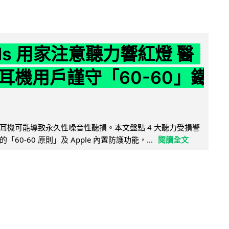
ods 用家注意聽力響紅燈 醫
耳機用戶謹守「60-60」鐵
耳機可能導致永久性噪音性聽損。本文盤點 4 大聽力受損警
60-60 原則」及 Apple 內置防護功能，...
閱讀全文