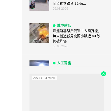
同步獨立錄音 32-bi...
06.08.2026
城中熱話
澤連斯基怒斥俄軍「人肉狩獵」
無人機追殺烏克蘭小販近 40 秒
仍被炸傷
06.08.2026
人工智能
中國湖北男自學 AI 「煉金術」
屋內煉金冒濃煙驚動全區
ADVERTISEMENT
06.08.2026
流動音樂
【評測】Sony IER-M500 入耳式
監聽耳機：現場拍攝、後製監
聽...