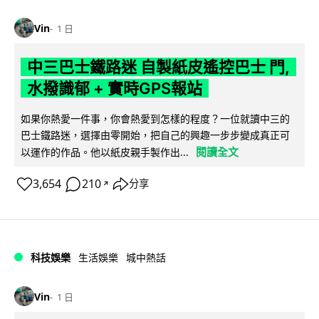
Vin
1 日
中三巴士鐵路迷 自製紙皮遙控巴士 門,
水撥識郁 + 實時GPS報站
如果你熱愛一件事，你會熱愛到怎樣的程度？一位就讀中三的
巴士鐵路迷，選擇由零開始，把自己的興趣一步步變成真正可
閱讀全文
以運作的作品。他以紙皮親手製作出...
3,654
210
分享
↗
科技娛樂
生活娛樂
城中熱話
Vin
1 日