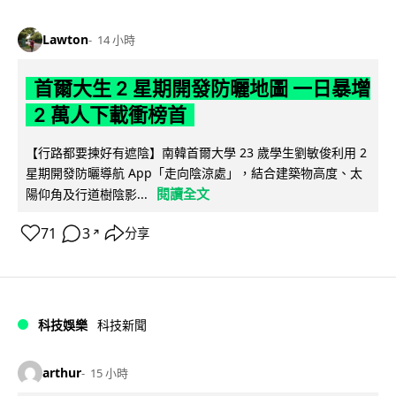
Lawton
14 小時
首爾大生 2 星期開發防曬地圖 一日暴增
2 萬人下載衝榜首
【行路都要揀好有遮陰】南韓首爾大學 23 歲學生劉敏俊利用 2
星期開發防曬導航 App「走向陰涼處」，結合建築物高度、太
閱讀全文
陽仰角及行道樹陰影...
71
3
分享
↗
科技娛樂
科技新聞
arthur
15 小時