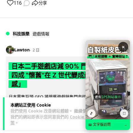
116
分享
科技娛樂
遊戲情報
×
Lawton
2 日
日本二手遊戲店減 90% 門市 業績反增
四成 "懷舊"在 Z 世代變成最潮「新鮮
感」
日本零售巨頭 GEO 將懷舊遊戲銷售門市從 1,000 間大幅減至
99 間，但銷售額卻不降反升至過往的 1.4 倍。做到「減店增
本網站正使用 Cookie
閱讀全文
收」奇蹟，...
我們使用 Cookie 改善網站體驗。 繼續使用
🎵
⛶
我們的網站即表示您同意我們的
Cookie 政
策
。
262
20
分享
↗
📖 文字版訪問
→