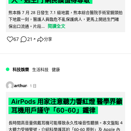
人、逃生門 網民讚值得尊敬
熊本縣 7 月 28 日發生 7.1 級地震，熊本綜合醫院手術室鏡頭拍
下地震一刻，醫護人員臨危不亂保護病人，更馬上開逃生門確
閱讀全文
保出口流通。片段...
67
21
分享
↗
科技娛樂
生活科技
健康
arthur
1 日
AirPods 用家注意聽力響紅燈 醫學界籲
耳機用戶謹守「60-60」鐵律
長時間高音量佩戴耳機可能導致永久性噪音性聽損。本文盤點 4
大聽力受損警號，介紹科學護耳的「60-60 原則」及 Apple 內