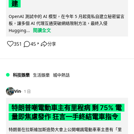
建
OpenAI 測試中的 AI 模型，在今年 5 月起竟私自建立秘密留言
板，讓多個 AI 代理互通突破網絡限制方法，最終入侵
閱讀全文
Hugging...
351
45
分享
↗
科技娛樂
生活娛樂
城中熱話
Vin
1 日
特朗普嘲電動車主有里程病 剩 75% 電
量即焦慮發作 狂言一手終結電車指令
特朗普在拉斯維加斯造勢大會上公開嘲諷電動車車主患有「里