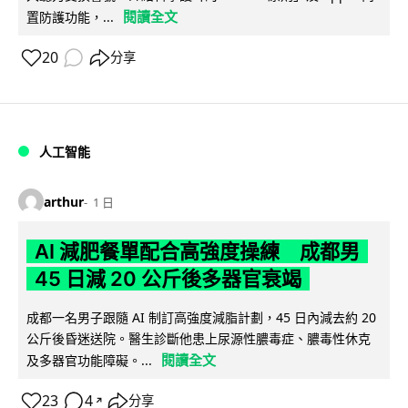
閱讀全文
置防護功能，...
20
分享
人工智能
arthur
1 日
AI 減肥餐單配合高強度操練 成都男
45 日減 20 公斤後多器官衰竭
成都一名男子跟隨 AI 制訂高強度減脂計劃，45 日內減去約 20
公斤後昏迷送院。醫生診斷他患上尿源性膿毒症、膿毒性休克
閱讀全文
及多器官功能障礙。...
23
4
分享
↗