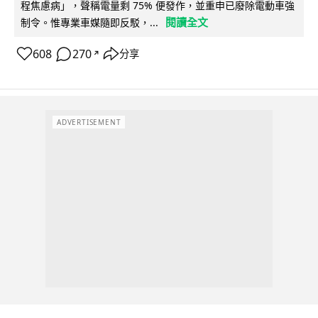
程焦慮病」，聲稱電量剩 75% 便發作，並重申已廢除電動車強
閱讀全文
制令。惟專業車媒隨即反駁，...
608
270
分享
↗
ADVERTISEMENT