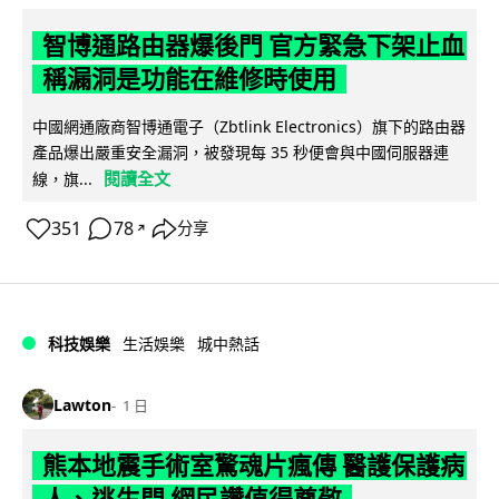
智博通路由器爆後門 官方緊急下架止血
稱漏洞是功能在維修時使用
中國網通廠商智博通電子（Zbtlink Electronics）旗下的路由器
產品爆出嚴重安全漏洞，被發現每 35 秒便會與中國伺服器連
閱讀全文
線，旗...
351
78
分享
↗
科技娛樂
生活娛樂
城中熱話
Lawton
1 日
熊本地震手術室驚魂片瘋傳 醫護保護病