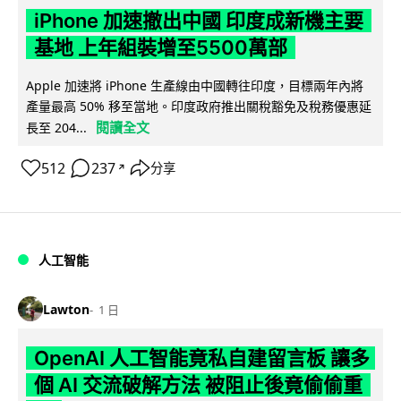
iPhone 加速撤出中國 印度成新機主要
基地 上年組裝增至5500萬部
Apple 加速將 iPhone 生產線由中國轉往印度，目標兩年內將
產量最高 50% 移至當地。印度政府推出關稅豁免及稅務優惠延
閱讀全文
長至 204...
512
237
分享
↗
人工智能
Lawton
1 日
OpenAI 人工智能竟私自建留言板 讓多
個 AI 交流破解方法 被阻止後竟偷偷重