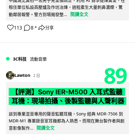
中國湖北黃石一名男子見金價高企，利用 AI 自學提煉黃金，在
租住單位私設高壓爐及作坊冶煉，過程產生大量刺鼻濃煙，驚
閱讀全文
動鄰居報警。警方到場揭發整...
113
8
分享
↗
3C科技
流動音樂
89
Lawton
2 日
【評測】Sony IER-M500 入耳式監聽
耳機：現場拍攝、後製監聽與人聲利器
談到專業混音專用的聲音監聽耳機，Sony 經典 MDR-7506 到
MDR-M1 專業錄音室耳機都為人熟悉。而現在舞台製作者與創
閱讀全文
意影像製作...