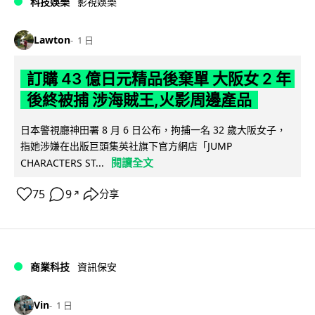
科技娛樂
影視娛樂
Lawton
1 日
訂購 43 億日元精品後棄單 大阪女 2 年
後終被捕 涉海賊王,火影周邊產品
日本警視廳神田署 8 月 6 日公布，拘捕一名 32 歲大阪女子，
指她涉嫌在出版巨頭集英社旗下官方網店「JUMP
閱讀全文
CHARACTERS ST...
75
9
分享
↗
商業科技
資訊保安
Vin
1 日