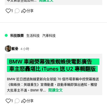
中文表意空間及科...
1
分享
科技娛樂
生活科技
汽車科技
藍骨
4 小時
BMW 車廂熒幕強推蜘蛛俠電影廣告
車主怒轟堪比 iTunes 送 U2 專輯翻版
BMW 近日透過無線更新向全球逾 70 個市場車輛中控熒幕推送
《蜘蛛俠：英雄重生》宣傳動畫，啟動車輛即彈出通知，觸發
閱讀全文
大批車主不滿。BMW 早...
1
分享