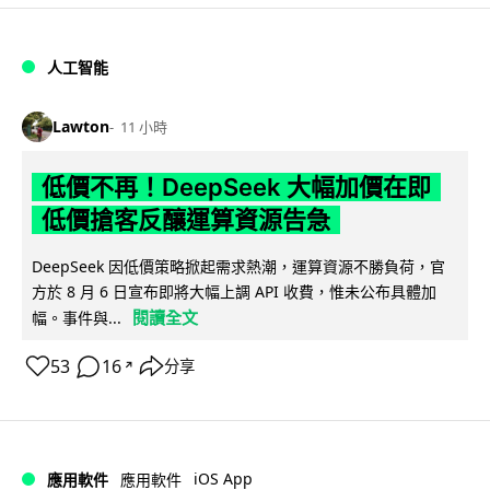
人工智能
Lawton
11 小時
低價不再！DeepSeek 大幅加價在即
低價搶客反釀運算資源告急
DeepSeek 因低價策略掀起需求熱潮，運算資源不勝負荷，官
方於 8 月 6 日宣布即將大幅上調 API 收費，惟未公布具體加
閱讀全文
幅。事件與...
53
16
分享
↗
iOS App
應用軟件
應用軟件