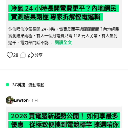
冷氣 24 小時長開電費更平？內地網民
實測結果兩極 專家拆解慳電邏輯
你信唔信冷氣長開 24 小時，電費反而平過開開關關？內地網民
實測結果兩極，有人一個月電費只需 118 元人民幣，有人飆到
閱讀全文
過千。電力部門話不能...
28
分享
3C科技
流動電腦
Lawton
1 日
2026 買電腦新趨勢公開！ 如何享最多
優惠 從極致便攜到電競標竿 揀選啱你