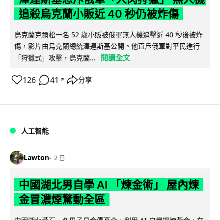
追殺烏克蘭小販近 40 秒仍被炸傷
烏克蘭克爾松一名 52 歲小販被俄軍無人機追擊近 40 秒後被炸
傷，影片由烏克蘭總統澤連斯基公開。他直斥俄軍對平民進行
閱讀全文
「狩獵式」攻擊，烏克蘭...
126
41
分享
↗
人工智能
Lawton
2 日
中國湖北男自學 AI 「煉金術」 屋內煉
金冒濃煙驚動全區