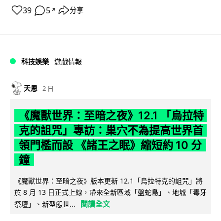
39
5
分享
↗
科技娛樂
遊戲情報
天恩
2 日
《魔獸世界：至暗之夜》12.1 「烏拉特
克的詛咒」專訪：巢穴不為提高世界首
領門檻而設 《諸王之眠》縮短約 10 分
鐘
《魔獸世界：至暗之夜》版本更新 12.1「烏拉特克的詛咒」將
於 8 月 13 日正式上線，帶來全新區域「盤蛇島」、地城「毒牙
閱讀全文
祭壇」、新型態世...