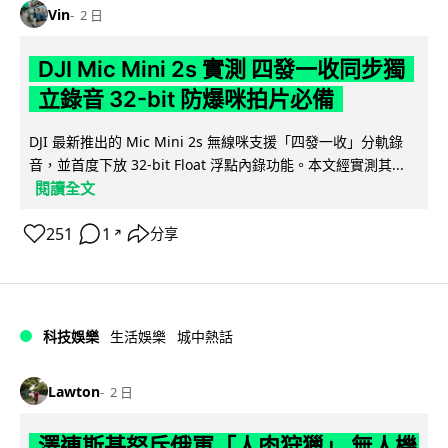
Vin
2 日
DJI Mic Mini 2s 實測 四發一收同步獨
立錄音 32-bit 防爆咪拍片必備
DJI 最新推出的 Mic Mini 2s 無線咪支援「四發一收」分軌錄
音，並首度下放 32-bit Float 浮點內錄功能。本文經實測其...
閱讀全文
251
1
分享
↗
科技娛樂
生活娛樂
城中熱話
Lawton
2 日
澤連斯基怒斥俄軍「人肉狩獵」 無人機