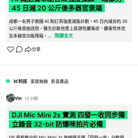
45 日減 20 公斤後多器官衰竭
成都一名男子跟隨 AI 制訂高強度減脂計劃，45 日內減去約 20
公斤後昏迷送院。醫生診斷他患上尿源性膿毒症、膿毒性休克
閱讀全文
及多器官功能障礙。...
分享
3C科技
家居無線
影音產品
Vin
12 小時
DJI Mic Mini 2s 實測 四發一收同步獨
立錄音 32-bit 防爆咪拍片必備
DJI 最新推出的 Mic Mini 2s 無線咪支援「四發一收」分軌錄