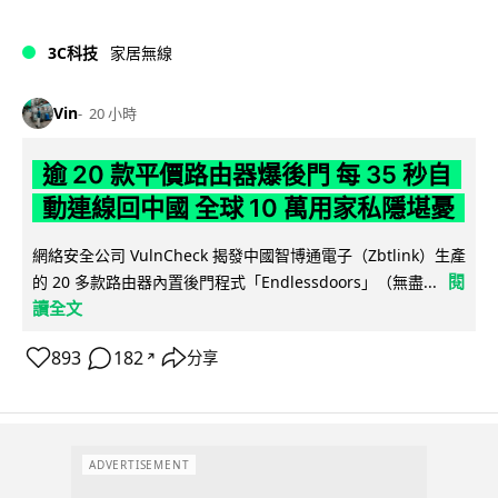
3C科技
家居無線
Vin
20 小時
逾 20 款平價路由器爆後門 每 35 秒自
動連線回中國 全球 10 萬用家私隱堪憂
網絡安全公司 VulnCheck 揭發中國智博通電子（Zbtlink）生產
閱
的 20 多款路由器內置後門程式「Endlessdoors」（無盡...
讀全文
893
182
分享
↗
ADVERTISEMENT