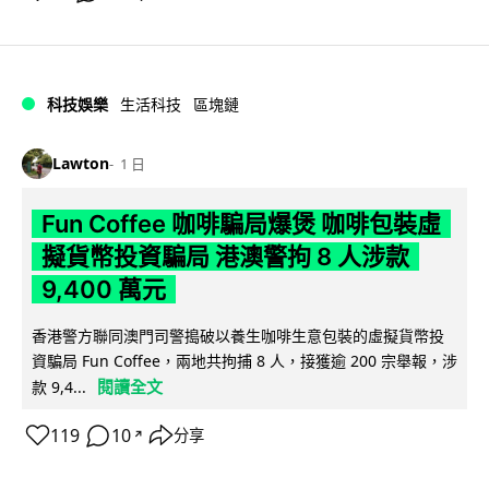
科技娛樂
生活科技
區塊鏈
Lawton
1 日
Fun Coffee 咖啡騙局爆煲 咖啡包裝虛
擬貨幣投資騙局 港澳警拘 8 人涉款
9,400 萬元
香港警方聯同澳門司警搗破以養生咖啡生意包裝的虛擬貨幣投
資騙局 Fun Coffee，兩地共拘捕 8 人，接獲逾 200 宗舉報，涉
閱讀全文
款 9,4...
119
10
分享
↗