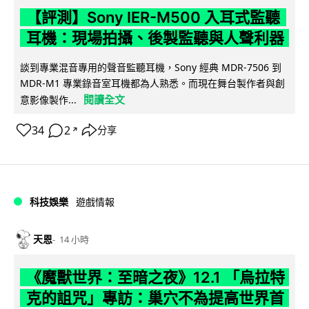
【評測】Sony IER-M500 入耳式監聽
耳機：現場拍攝、後製監聽與人聲利器
談到專業混音專用的聲音監聽耳機，Sony 經典 MDR-7506 到
MDR-M1 專業錄音室耳機都為人熟悉。而現在舞台製作者與創
閱讀全文
意影像製作...
34
2
分享
↗
科技娛樂
遊戲情報
天恩
14 小時
《魔獸世界：至暗之夜》12.1 「烏拉特
克的詛咒」專訪：巢穴不為提高世界首