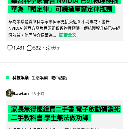
華為科學家警告 NVIDIA 已近物理極限
華為「韜定律」可繞過摩爾定律瓶頸
華為半導體首席科學家廖恒罕見接受近 5 小時專訪，警告
NVIDIA 等西方晶片巨頭正逼近物理極限，傳統製程升級已失經
閱讀全文
濟效益。他同時介紹華為...
1,431
532
分享
↗
科技娛樂
生活娛樂
城中熱話
Lawton
18 小時
家長無得慳錢買二手書 電子啟動碼鎖死
二手教科書 學生無法做功課