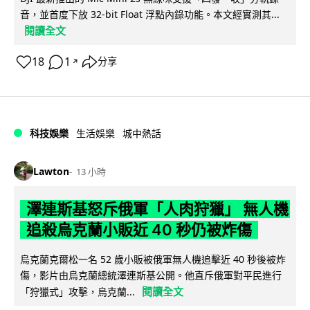
音，並首度下放 32-bit Float 浮點內錄功能。本文經實測其...
閱讀全文
18
1
分享
↗
科技娛樂
生活娛樂
城中熱話
Lawton
13 小時
澤連斯基怒斥俄軍「人肉狩獵」 無人機
追殺烏克蘭小販近 40 秒仍被炸傷
烏克蘭克爾松一名 52 歲小販被俄軍無人機追擊近 40 秒後被炸
傷，影片由烏克蘭總統澤連斯基公開。他直斥俄軍對平民進行
閱讀全文
「狩獵式」攻擊，烏克蘭...