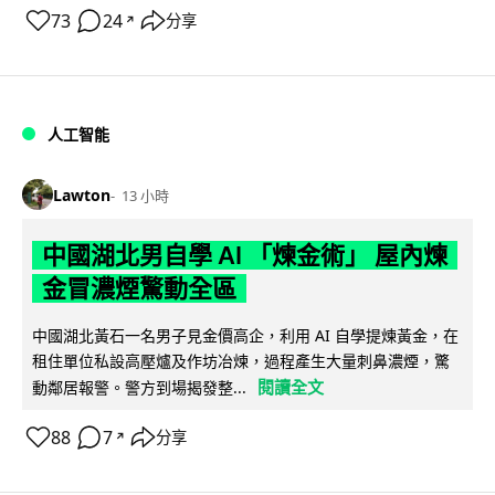
73
24
分享
↗
人工智能
Lawton
13 小時
中國湖北男自學 AI 「煉金術」 屋內煉
金冒濃煙驚動全區
中國湖北黃石一名男子見金價高企，利用 AI 自學提煉黃金，在
租住單位私設高壓爐及作坊冶煉，過程產生大量刺鼻濃煙，驚
閱讀全文
動鄰居報警。警方到場揭發整...
88
7
分享
↗