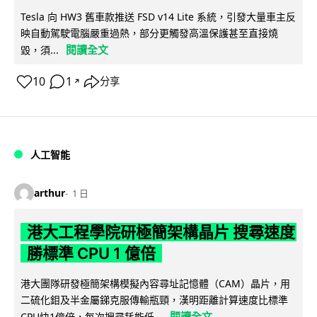
Tesla 向 HW3 舊車款推送 FSD v14 Lite 系統，引發大量車主反
映自動駕駛電腦嚴重過熱，部分更觸發高溫保護甚至直接燒
閱讀全文
毀，須...
10
1
分享
↗
人工智能
arthur
1 日
港大工程學院研極簡架構晶片 搜尋速度
勝標準 CPU 1 億倍
港大團隊研發極簡架構模擬內容尋址記憶體（CAM）晶片，用
二硫化鉬及半金屬銻克服傳輸瓶頸，漢明距離計算速度比標準
閱讀全文
CPU快1億倍，每次搜尋耗能低...