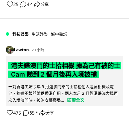
25
4
分享
↗
科技娛樂
生活娛樂
城中熱話
Lawton
20 小時
港夫婦澳門的士拾相機 據為己有被的士
Cam 睇到 2 個月後再入境被捕
一對香港夫婦今年 5 月遊澳門乘的士拾獲他人遺留相機及電
池，拾遺不報並帶返香港自用。兩人本月 2 日經港珠澳大橋再
閱讀全文
次入境澳門時，被治安警察局...
475
65
分享
↗