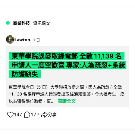
商業科技
資訊保安
Lawton
1 日
東華學院誤發取錄電郵 全數 11,139 名
申請人一度空歡喜 專家:人為疏忽+系統
防護缺失
東華學院今日（5 日）大學聯招放榜之際，因人為疏忽向全數
11,139 名課程申請人錯誤發出取錄通知電郵，令大批考生一度
閱讀全文
以為獲得學位取錄，事...
147
17
分享
↗