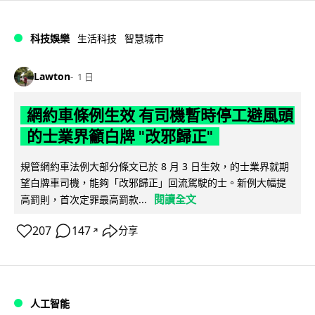
科技娛樂
生活科技
智慧城市
Lawton
1 日
網約車條例生效 有司機暫時停工避風頭
的士業界籲白牌 "改邪歸正"
規管網約車法例大部分條文已於 8 月 3 日生效，的士業界就期
望白牌車司機，能夠「改邪歸正」回流駕駛的士。新例大幅提
閱讀全文
高罰則，首次定罪最高罰款...
207
147
分享
↗
人工智能