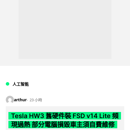
人工智能
arthur
23 小時
Tesla HW3 舊硬件裝 FSD v14 Lite 頻
現過熱 部分電腦損毀車主須自費維修