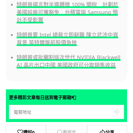
特朗普揚言對半導體徵 100% 關稅 計劃於
美國設廠可獲豁免 台積電與 Samsung 預
計不受影響
特朗普要 Intel 總裁立即辭職 陳立武涉中資
背景 英特爾盤前股價急挫
特朗普或批閹割版次世代 NVIDIA Blackwell
AI 晶片出口中國 美國政府可分取銷售收益
📮
更多精彩文章每日送到電子郵箱
讚好
0
看留言
分享