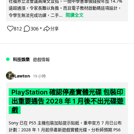
社福界立法會議員陳文宜指，一間中學書單價錢按年加 14.7%
遠超通漲，令家長難以負擔。而且電子教材啟動碼這項設計，
閱讀全文
令學生無法完成功課，二手...
812
306
分享
↗
科技娛樂
遊戲情報
Lawton
19 小時
PlayStation 確認停產實體光碟 包裝印
出重要通告 2028 年 1 月後不出光碟遊
戲
Sony 已在 PS5 主機包裝加貼提示貼紙，重申官方 7 月已公布
計劃：2028 年 1 月起停產新遊戲實體光碟。分析師預期 PS6