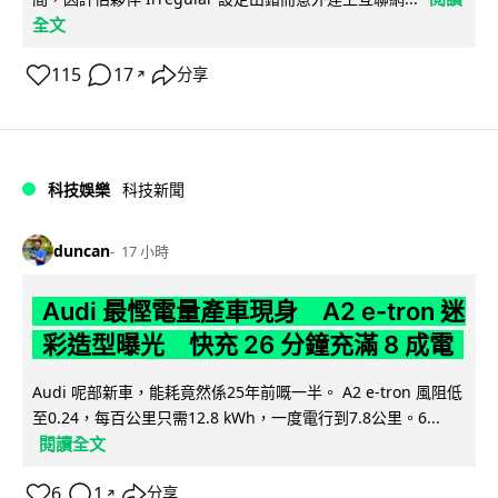
全文
115
17
分享
↗
科技娛樂
科技新聞
duncan
17 小時
Audi 最慳電量產車現身 A2 e-tron 迷
彩造型曝光 快充 26 分鐘充滿 8 成電
Audi 呢部新車，能耗竟然係25年前嘅一半。 A2 e-tron 風阻低
至0.24，每百公里只需12.8 kWh，一度電行到7.8公里。6...
閱讀全文
6
1
分享
↗