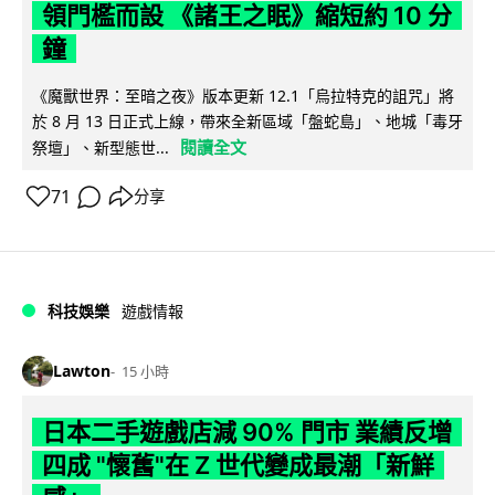
領門檻而設 《諸王之眠》縮短約 10 分
鐘
《魔獸世界：至暗之夜》版本更新 12.1「烏拉特克的詛咒」將
於 8 月 13 日正式上線，帶來全新區域「盤蛇島」、地城「毒牙
閱讀全文
祭壇」、新型態世...
71
分享
科技娛樂
遊戲情報
Lawton
15 小時
日本二手遊戲店減 90% 門市 業績反增
四成 "懷舊"在 Z 世代變成最潮「新鮮