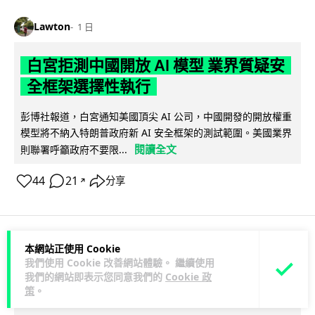
Lawton
1 日
白宮拒測中國開放 AI 模型 業界質疑安
全框架選擇性執行
彭博社報道，白宮通知美國頂尖 AI 公司，中國開發的開放權重
模型將不納入特朗普政府新 AI 安全框架的測試範圍。美國業界
閱讀全文
則聯署呼籲政府不要限...
44
21
分享
↗
本網站正使用 Cookie
人工智能
我們使用 Cookie 改善網站體驗。 繼續使用
我們的網站即表示您同意我們的
Cookie 政
策
。
Vin
1 日