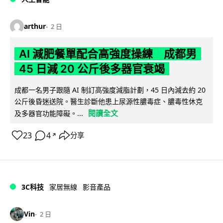
arthur
2 日
AI 減肥餐單配合高強度操練 成都男
45 日減 20 公斤後多器官衰竭
成都一名男子跟隨 AI 制訂高強度減脂計劃，45 日內減去約 20
公斤後昏迷送院。醫生診斷他患上尿源性膿毒症、膿毒性休克
閱讀全文
及多器官功能障礙。...
23
4
分享
↗
3C科技
家居無線
影音產品
Vin
2 日