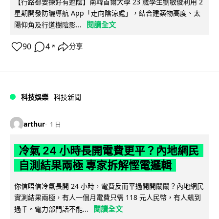
【行路都要揀好有遮陰】南韓首爾大學 23 歲學生劉敏俊利用 2
星期開發防曬導航 App「走向陰涼處」，結合建築物高度、太
閱讀全文
陽仰角及行道樹陰影...
90
4
分享
↗
科技娛樂
科技新聞
arthur
1 日
冷氣 24 小時長開電費更平？內地網民
自測結果兩極 專家拆解慳電邏輯
你信唔信冷氣長開 24 小時，電費反而平過開開關關？內地網民
實測結果兩極，有人一個月電費只需 118 元人民幣，有人飆到
閱讀全文
過千。電力部門話不能...