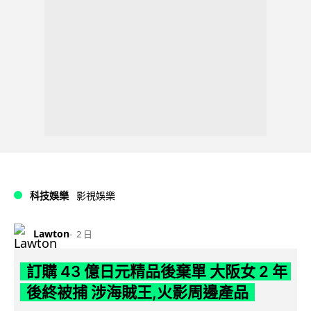
科技娛樂
影視娛樂
Lawton
2 日
訂購 43 億日元精品後棄單 大阪女 2 年
後終被捕 涉海賊王,火影周邊產品