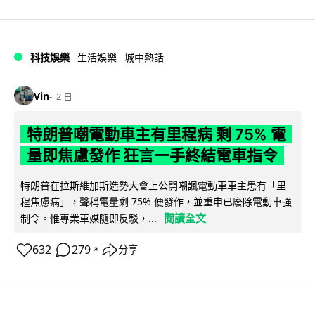
科技娛樂
生活娛樂
城中熱話
Vin
2 日
特朗普嘲電動車主有里程病 剩 75% 電
量即焦慮發作 狂言一手終結電車指令
特朗普在拉斯維加斯造勢大會上公開嘲諷電動車車主患有「里
程焦慮病」，聲稱電量剩 75% 便發作，並重申已廢除電動車強
閱讀全文
制令。惟專業車媒隨即反駁，...
632
279
分享
↗