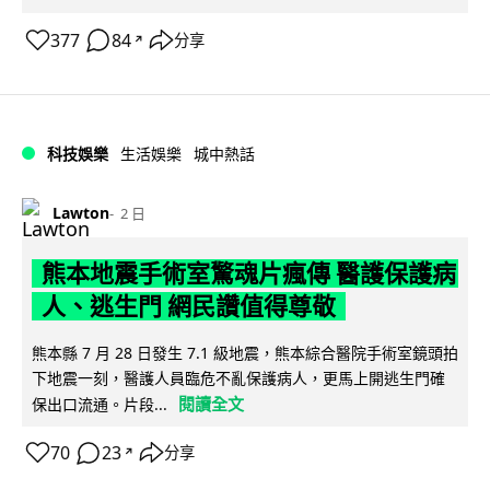
377
84
分享
↗
科技娛樂
生活娛樂
城中熱話
Lawton
2 日
熊本地震手術室驚魂片瘋傳 醫護保護病
人、逃生門 網民讚值得尊敬
熊本縣 7 月 28 日發生 7.1 級地震，熊本綜合醫院手術室鏡頭拍
下地震一刻，醫護人員臨危不亂保護病人，更馬上開逃生門確
閱讀全文
保出口流通。片段...
70
23
分享
↗