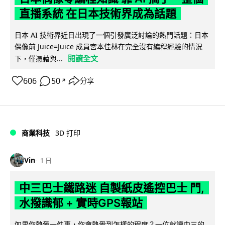
直播系統 在日本技術界成為話題
日本 AI 技術界近日出現了一個引發廣泛討論的熱門話題：日本
偶像前 Juice=Juice 成員宮本佳林在完全沒有編程經驗的情況
閱讀全文
下，僅憑藉與...
606
50
分享
↗
商業科技
3D 打印
Vin
1 日
中三巴士鐵路迷 自製紙皮遙控巴士 門,
水撥識郁 + 實時GPS報站
如果你熱愛一件事，你會熱愛到怎樣的程度？一位就讀中三的