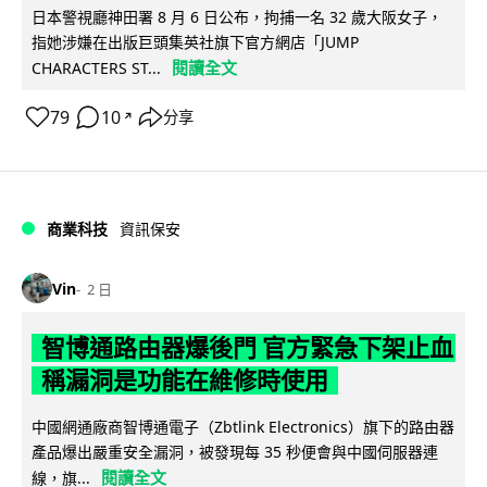
日本警視廳神田署 8 月 6 日公布，拘捕一名 32 歲大阪女子，
指她涉嫌在出版巨頭集英社旗下官方網店「JUMP
閱讀全文
CHARACTERS ST...
79
10
分享
↗
商業科技
資訊保安
Vin
2 日
智博通路由器爆後門 官方緊急下架止血
稱漏洞是功能在維修時使用
中國網通廠商智博通電子（Zbtlink Electronics）旗下的路由器
產品爆出嚴重安全漏洞，被發現每 35 秒便會與中國伺服器連
閱讀全文
線，旗...