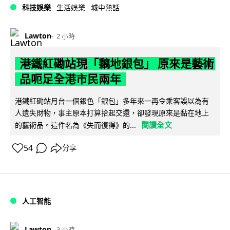
科技娛樂
生活娛樂
城中熱話
Lawton
2 小時
港鐵紅磡站現「黐地銀包」 原來是藝術
品呃足全港市民兩年
港鐵紅磡站月台一個銀色「銀包」多年來一再令乘客誤以為有
人遺失財物，事主原本打算拾起交還，卻發現原來是黏在地上
閱讀全文
的藝術品。這件名為《失而復得》的...
54
分享
人工智能
Lawton
3 小時