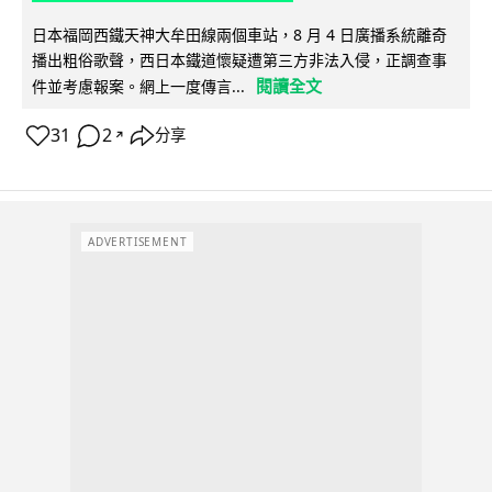
日本福岡西鐵天神大牟田線兩個車站，8 月 4 日廣播系統離奇
播出粗俗歌聲，西日本鐵道懷疑遭第三方非法入侵，正調查事
閱讀全文
件並考慮報案。網上一度傳言...
31
2
分享
↗
ADVERTISEMENT