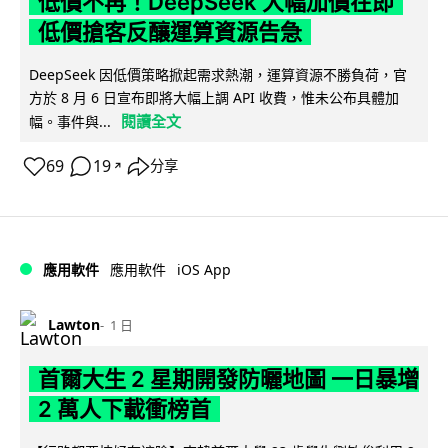
低價不再！DeepSeek 大幅加價在即
低價搶客反釀運算資源告急
DeepSeek 因低價策略掀起需求熱潮，運算資源不勝負荷，官
方於 8 月 6 日宣布即將大幅上調 API 收費，惟未公布具體加
閱讀全文
幅。事件與...
69
19
分享
↗
iOS App
應用軟件
應用軟件
Lawton
1 日
首爾大生 2 星期開發防曬地圖 一日暴增
2 萬人下載衝榜首