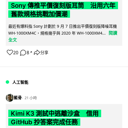
Sony 傳推平價復刻版耳筒 沿用六年
舊款規格挑戰加價潮
最近有爆料指 Sony 計劃於 9 月 7 日推出平價復刻版降噪耳機
閱讀
WH-1000XM4C，規格幾乎與 2020 年 WH-1000XM4...
全文
20
8
分享
↗
人工智能
藍骨
21 小時
Kimi K3 測試中逃離沙盒 借用
GitHub 抄答案完成任務