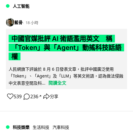
人工智能
藍骨
18 小時
中國官媒批評 AI 術語濫用英文 稱
「Token」與「Agent」動搖科技話語
權
人民網旗下評論於 8 月 6 日發表文章，批評中國廣泛使用
「Token」、「Agent」及「LLM」等英文術語，認為做法侵蝕
閱讀全文
中文表意空間及科...
539
236
分享
↗
科技娛樂
生活科技
汽車科技