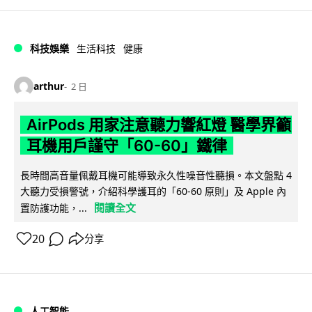
科技娛樂
生活科技
健康
arthur
2 日
AirPods 用家注意聽力響紅燈 醫學界籲
耳機用戶謹守「60-60」鐵律
長時間高音量佩戴耳機可能導致永久性噪音性聽損。本文盤點 4
大聽力受損警號，介紹科學護耳的「60-60 原則」及 Apple 內
閱讀全文
置防護功能，...
20
分享
人工智能