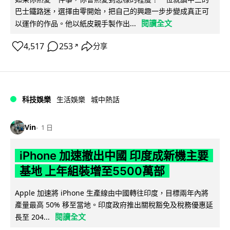
巴士鐵路迷，選擇由零開始，把自己的興趣一步步變成真正可
閱讀全文
以運作的作品。他以紙皮親手製作出...
4,517
253
分享
↗
科技娛樂
生活娛樂
城中熱話
Vin
1 日
iPhone 加速撤出中國 印度成新機主要
基地 上年組裝增至5500萬部
Apple 加速將 iPhone 生產線由中國轉往印度，目標兩年內將
產量最高 50% 移至當地。印度政府推出關稅豁免及稅務優惠延
閱讀全文
長至 204...