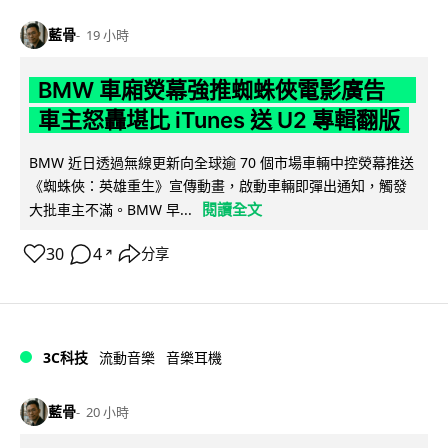
藍骨
19 小時
BMW 車廂熒幕強推蜘蛛俠電影廣告
車主怒轟堪比 iTunes 送 U2 專輯翻版
BMW 近日透過無線更新向全球逾 70 個市場車輛中控熒幕推送
《蜘蛛俠：英雄重生》宣傳動畫，啟動車輛即彈出通知，觸發
閱讀全文
大批車主不滿。BMW 早...
30
4
分享
↗
3C科技
流動音樂
音樂耳機
藍骨
20 小時