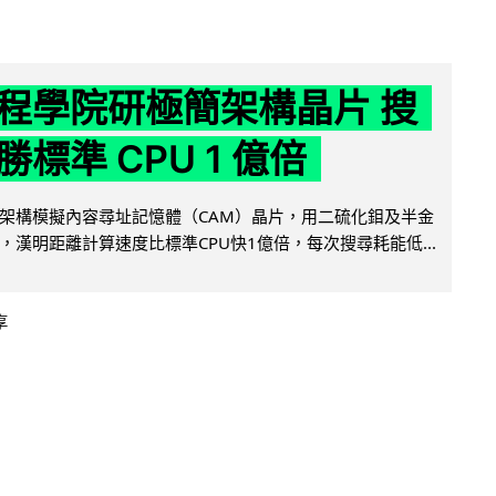
程學院研極簡架構晶片 搜
標準 CPU 1 億倍
架構模擬內容尋址記憶體（CAM）晶片，用二硫化鉬及半金
，漢明距離計算速度比標準CPU快1億倍，每次搜尋耗能低...
享