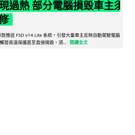
e 頻現過熱 部分電腦損毀車主須
修
 舊車款推送 FSD v14 Lite 系統，引發大量車主反映自動駕駛電腦
觸發高溫保護甚至直接燒毀，須...
閱讀全文