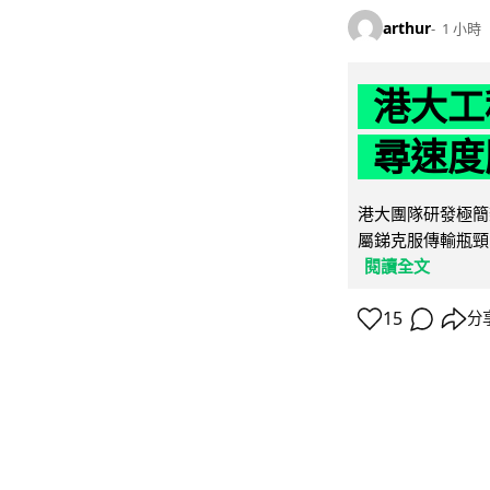
arthur
1 小時
港大工
尋速度勝
港大團隊研發極簡
屬銻克服傳輸瓶頸
閱讀全文
15
分