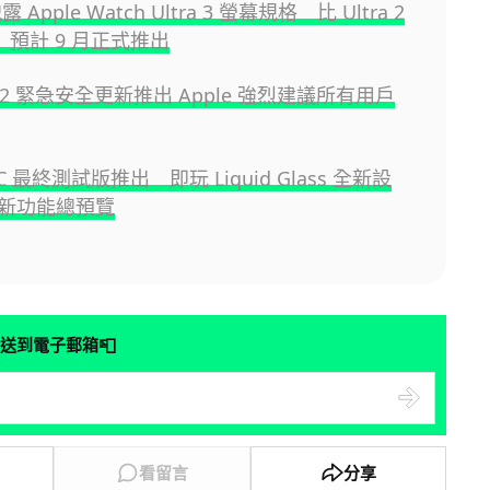
洩露 Apple Watch Ultra 3 螢幕規格 比 Ultra 2
 預計 9 月正式推出
8.6.2 緊急安全更新推出 Apple 強烈建議所有用戶
 RC 最終測試版推出 即玩 Liquid Glass 全新設
新功能總預覽
📮
送到電子郵箱
看留言
分享