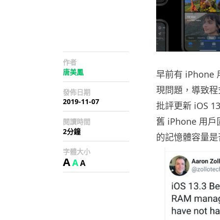
作者
唐美鳳
早前有 iPhone
現問題，導致程
發佈日期
2019-11-07
批評更新 iOS
舊 iPhone 
閱讀時間
2分鐘
的記憶體容量是
字體大小
A
A
A