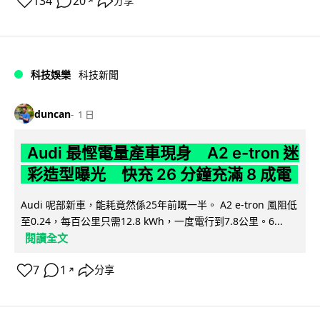
134
20
分享
↗
科技娛樂
科技新聞
duncan
1 日
Audi 最慳電量產車現身 A2 e-tron 迷
彩造型曝光 快充 26 分鐘充滿 8 成電
Audi 呢部新車，能耗竟然係25年前嘅一半。 A2 e-tron 風阻低
至0.24，每百公里只需12.8 kWh，一度電行到7.8公里。6...
閱讀全文
7
1
分享
↗