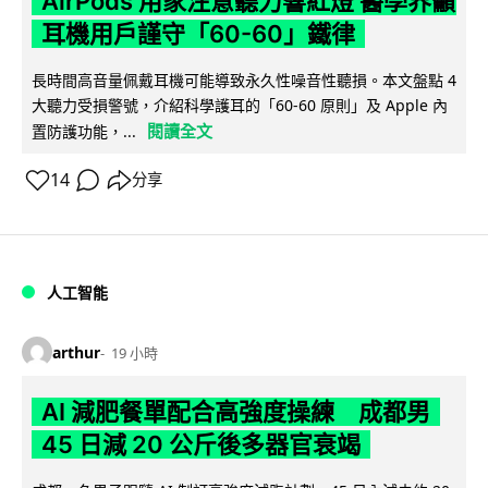
AirPods 用家注意聽力響紅燈 醫學界籲
耳機用戶謹守「60-60」鐵律
長時間高音量佩戴耳機可能導致永久性噪音性聽損。本文盤點 4
大聽力受損警號，介紹科學護耳的「60-60 原則」及 Apple 內
閱讀全文
置防護功能，...
14
分享
人工智能
arthur
19 小時
AI 減肥餐單配合高強度操練 成都男
45 日減 20 公斤後多器官衰竭