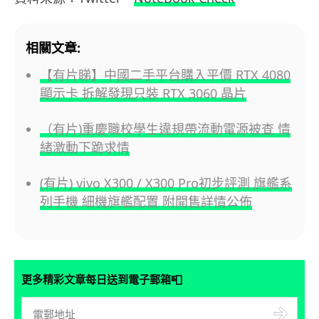
相關文章:
【有片睇】中國二手平台購入平價 RTX 4080
顯示卡 拆解發現只裝 RTX 3060 晶片
（有片)重慶職校學生違規帶流動電源被查 情
緒激動下跪求情
(有片) vivo X300 / X300 Pro初步評測 旗艦系
列手機 細機旗艦配置 附開售詳情公佈
📮
更多精彩文章每日送到電子郵箱