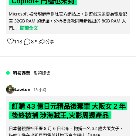
Copilot+ 門檻也未到
Microsoft 被發現靜靜刪除官方網站上，對遊戲玩家要為電腦配
置 32GB RAM 的建議。分析指微軟同時新推出的 8GB RAM 入
閱讀全文
門...
118
8
分享
↗
科技娛樂
影視娛樂
Lawton
15 小時
訂購 43 億日元精品後棄單 大阪女 2 年
後終被捕 涉海賊王,火影周邊產品
日本警視廳神田署 8 月 6 日公布，拘捕一名 32 歲大阪女子，
指她涉嫌在出版巨頭集英社旗下官方網店「JUMP