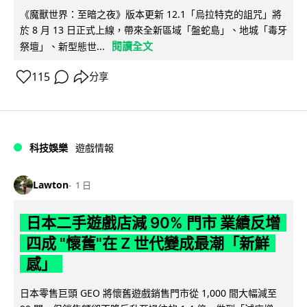
《魔獸世界：至暗之夜》版本更新 12.1「烏拉特克的詛咒」將
於 8 月 13 日正式上線，帶來全新區域「盤蛇島」、地城「毒牙
閱讀全文
祭壇」、新型態世...
115
分享
科技娛樂
遊戲情報
Lawton
1 日
日本二手遊戲店減 90% 門市 業績反增
四成 "懷舊"在 Z 世代變成最潮「新鮮
感」
日本零售巨頭 GEO 將懷舊遊戲銷售門市從 1,000 間大幅減至