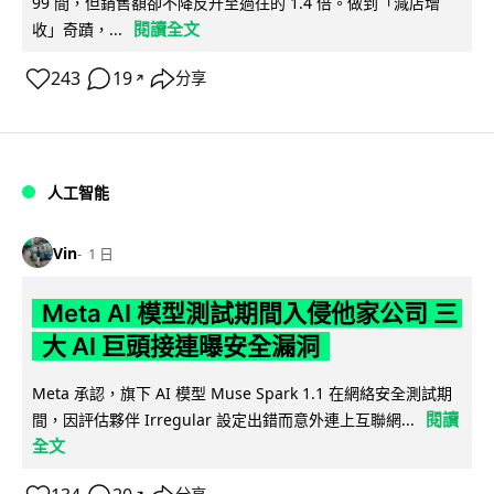
99 間，但銷售額卻不降反升至過往的 1.4 倍。做到「減店增
閱讀全文
收」奇蹟，...
243
19
分享
↗
人工智能
Vin
1 日
Meta AI 模型測試期間入侵他家公司 三
大 AI 巨頭接連曝安全漏洞
Meta 承認，旗下 AI 模型 Muse Spark 1.1 在網絡安全測試期
閱讀
間，因評估夥伴 Irregular 設定出錯而意外連上互聯網...
全文