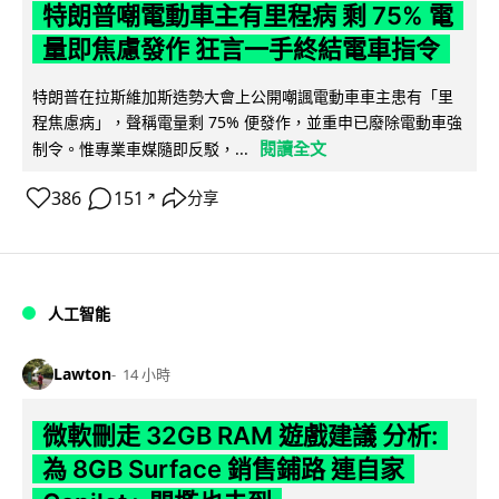
特朗普嘲電動車主有里程病 剩 75% 電
量即焦慮發作 狂言一手終結電車指令
特朗普在拉斯維加斯造勢大會上公開嘲諷電動車車主患有「里
程焦慮病」，聲稱電量剩 75% 便發作，並重申已廢除電動車強
閱讀全文
制令。惟專業車媒隨即反駁，...
386
151
分享
↗
人工智能
Lawton
14 小時
微軟刪走 32GB RAM 遊戲建議 分析:
為 8GB Surface 銷售鋪路 連自家