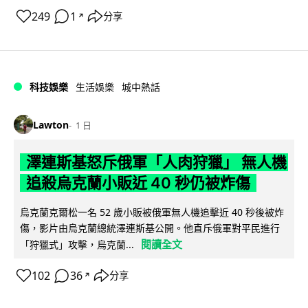
249
1
分享
↗
科技娛樂
生活娛樂
城中熱話
Lawton
1 日
澤連斯基怒斥俄軍「人肉狩獵」 無人機
追殺烏克蘭小販近 40 秒仍被炸傷
烏克蘭克爾松一名 52 歲小販被俄軍無人機追擊近 40 秒後被炸
傷，影片由烏克蘭總統澤連斯基公開。他直斥俄軍對平民進行
閱讀全文
「狩獵式」攻擊，烏克蘭...
102
36
分享
↗