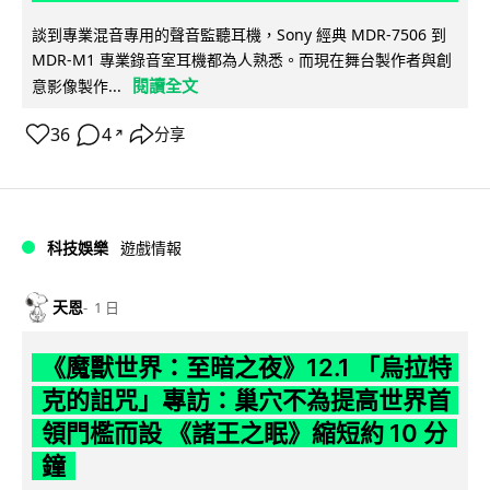
談到專業混音專用的聲音監聽耳機，Sony 經典 MDR-7506 到
MDR-M1 專業錄音室耳機都為人熟悉。而現在舞台製作者與創
閱讀全文
意影像製作...
36
4
分享
↗
科技娛樂
遊戲情報
天恩
1 日
《魔獸世界：至暗之夜》12.1 「烏拉特
克的詛咒」專訪：巢穴不為提高世界首
領門檻而設 《諸王之眠》縮短約 10 分
鐘