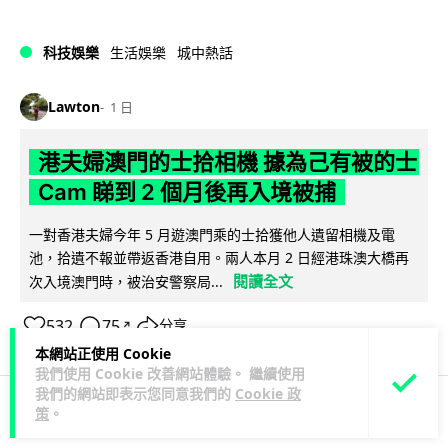
科技娛樂
生活娛樂
城中熱話
Lawton
1 日
港夫婦澳門的士拾相機 據為己有被的士
Cam 睇到 2 個月後再入境被捕
一對香港夫婦今年 5 月遊澳門乘的士拾獲他人遺留相機及電
池，拾遺不報並帶返香港自用。兩人本月 2 日經港珠澳大橋再
閱讀全文
次入境澳門時，被治安警察局...
532
75
分享
↗
本網站正使用 Cookie
我們使用 Cookie 改善網站體驗。 繼續使用
我們的網站即表示您同意我們的
Cookie 政
策
。
3C科技
家居無線