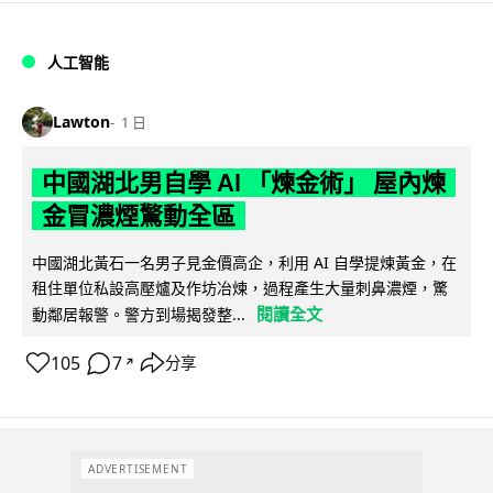
人工智能
Lawton
1 日
中國湖北男自學 AI 「煉金術」 屋內煉
金冒濃煙驚動全區
中國湖北黃石一名男子見金價高企，利用 AI 自學提煉黃金，在
租住單位私設高壓爐及作坊冶煉，過程產生大量刺鼻濃煙，驚
閱讀全文
動鄰居報警。警方到場揭發整...
105
7
分享
↗
ADVERTISEMENT