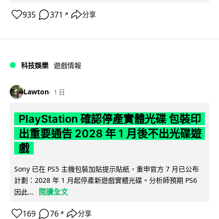
935
371
分享
↗
科技娛樂
遊戲情報
Lawton
1 日
PlayStation 確認停產實體光碟 包裝印
出重要通告 2028 年 1 月後不出光碟遊
戲
Sony 已在 PS5 主機包裝加貼提示貼紙，重申官方 7 月已公布
計劃：2028 年 1 月起停產新遊戲實體光碟。分析師預期 PS6
閱讀全文
因此...
169
76
分享
↗