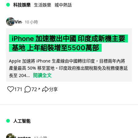
科技娛樂
生活娛樂
城中熱話
Vin
10 小時
iPhone 加速撤出中國 印度成新機主要
基地 上年組裝增至5500萬部
Apple 加速將 iPhone 生產線由中國轉往印度，目標兩年內將
產量最高 50% 移至當地。印度政府推出關稅豁免及稅務優惠延
閱讀全文
長至 204...
171
72
分享
↗
人工智能
Lawton
12 小時