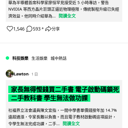
華為半導體首席科學家廖恒罕見接受近 5 小時專訪，警告
NVIDIA 等西方晶片巨頭正逼近物理極限，傳統製程升級已失經
閱讀全文
濟效益。他同時介紹華為...
1,546
593
分享
↗
科技娛樂
生活娛樂
城中熱話
Lawton
1 日
家長無得慳錢買二手書 電子啟動碼鎖死
二手教科書 學生無法做功課
社福界立法會議員陳文宜指，一間中學書單價錢按年加 14.7%
遠超通漲，令家長難以負擔。而且電子教材啟動碼這項設計，
閱讀全文
令學生無法完成功課，二手...