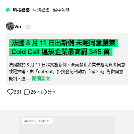
科技娛樂
生活娛樂
城中熱話
Vin
1 日
法國 8 月 11 日出新例 未經同意嚴禁
Cold Call 違規企業最高罰 345 萬
法國將於 8 月 11 日起實施新例，全面禁止企業未經消費者同意
致電推銷，由「opt-out」拒接登記制轉為「opt-in」先徵同意
閱讀全文
機制。違...
331
26
分享
↗
ADVERTISEMENT