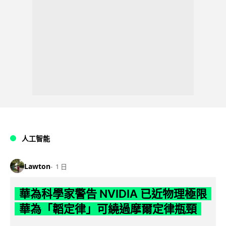
人工智能
Lawton
1 日
華為科學家警告 NVIDIA 已近物理極限
華為「韜定律」可繞過摩爾定律瓶頸