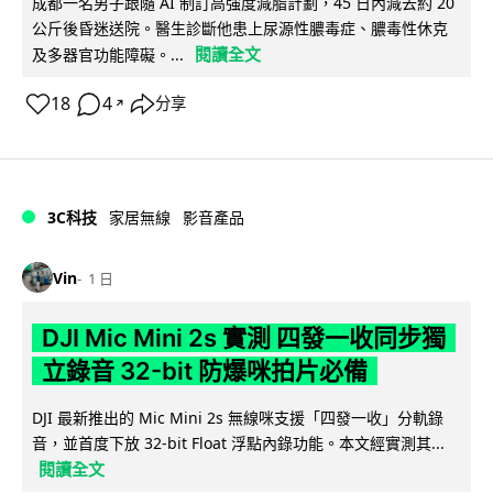
成都一名男子跟隨 AI 制訂高強度減脂計劃，45 日內減去約 20
公斤後昏迷送院。醫生診斷他患上尿源性膿毒症、膿毒性休克
閱讀全文
及多器官功能障礙。...
18
4
分享
↗
3C科技
家居無線
影音產品
Vin
1 日
DJI Mic Mini 2s 實測 四發一收同步獨
立錄音 32-bit 防爆咪拍片必備
DJI 最新推出的 Mic Mini 2s 無線咪支援「四發一收」分軌錄
音，並首度下放 32-bit Float 浮點內錄功能。本文經實測其...
閱讀全文