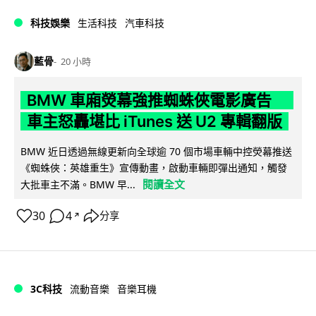
科技娛樂
生活科技
汽車科技
藍骨
20 小時
BMW 車廂熒幕強推蜘蛛俠電影廣告
車主怒轟堪比 iTunes 送 U2 專輯翻版
BMW 近日透過無線更新向全球逾 70 個市場車輛中控熒幕推送
《蜘蛛俠：英雄重生》宣傳動畫，啟動車輛即彈出通知，觸發
閱讀全文
大批車主不滿。BMW 早...
30
4
分享
↗
3C科技
流動音樂
音樂耳機