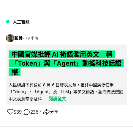
人工智能
藍骨
19 小時
中國官媒批評 AI 術語濫用英文 稱
「Token」與「Agent」動搖科技話語
權
人民網旗下評論於 8 月 6 日發表文章，批評中國廣泛使用
「Token」、「Agent」及「LLM」等英文術語，認為做法侵蝕
閱讀全文
中文表意空間及科...
539
236
分享
↗