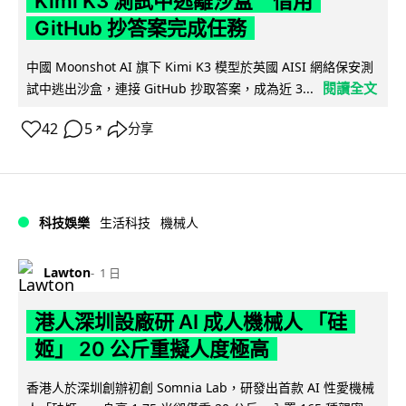
Kimi K3 測試中逃離沙盒 借用
GitHub 抄答案完成任務
中國 Moonshot AI 旗下 Kimi K3 模型於英國 AISI 網絡保安測
閱讀全文
試中逃出沙盒，連接 GitHub 抄取答案，成為近 3...
42
5
分享
↗
科技娛樂
生活科技
機械人
Lawton
1 日
港人深圳設廠研 AI 成人機械人 「硅
姬」 20 公斤重擬人度極高
香港人於深圳創辦初創 Somnia Lab，研發出首款 AI 性愛機械