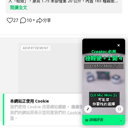
人「硅姬」，身高 1.75 米卻僅重 20 公斤，內置 165 種親密...
閱讀全文
27
10
分享
↗
×
ADVERTISEMENT
本網站正使用 Cookie
我們使用 Cookie 改善網站體驗。 繼續使用
🎵
⛶
我們的網站即表示您同意我們的
Cookie 政
策
。
📖 詳細評測
→