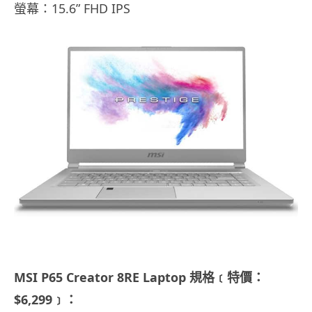
螢幕：15.6” FHD IPS
MSI P65 Creator 8RE Laptop 規格﹝特價：
$6,299﹞：