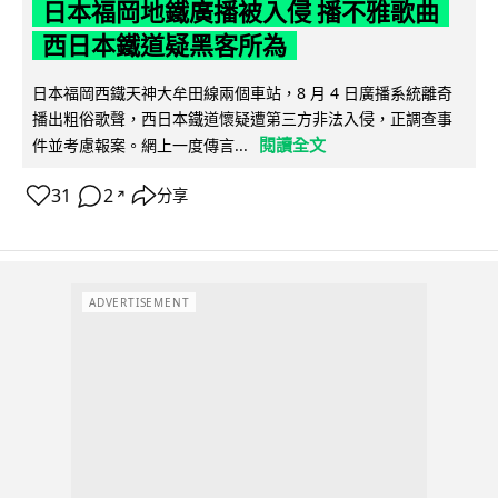
日本福岡地鐵廣播被入侵 播不雅歌曲
西日本鐵道疑黑客所為
日本福岡西鐵天神大牟田線兩個車站，8 月 4 日廣播系統離奇
播出粗俗歌聲，西日本鐵道懷疑遭第三方非法入侵，正調查事
閱讀全文
件並考慮報案。網上一度傳言...
31
2
分享
↗
ADVERTISEMENT