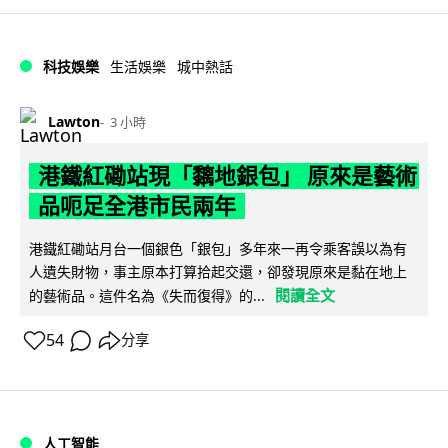
科技娛樂
生活娛樂
城中熱話
Lawton
3 小時
港鐵紅磡站現「黐地銀包」 原來是藝術
品呃足全港市民兩年
港鐵紅磡站月台一個銀色「銀包」多年來一再令乘客誤以為有
人遺失財物，事主原本打算拾起交還，卻發現原來是黏在地上
閱讀全文
的藝術品。這件名為《失而復得》的...
54
分享
人工智能