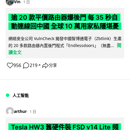
Vin
1 日
逾 20 款平價路由器爆後門 每 35 秒自
動連線回中國 全球 10 萬用家私隱堪憂
網絡安全公司 VulnCheck 揭發中國智博通電子（Zbtlink）生產
閱
的 20 多款路由器內置後門程式「Endlessdoors」（無盡...
讀全文
956
219
分享
↗
人工智能
arthur
1 日
Tesla HW3 舊硬件裝 FSD v14 Lite 頻