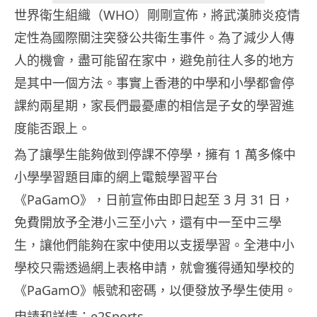
世界衛生組織（WHO）剛剛宣佈，將武漢肺炎疫情
定性為國際關注突發公共衛生事件。為了減少人傳
人的機會，盡可能留在家中，避免前往人多的地方
是其中一個方法。事實上香港的中學和小學都會停
課約兩星期，家長們最憂慮的相信是子女的學習進
度能否跟上。
為了讓學生能夠做到停課不停學，擁有 1 萬多條中
小學學習題目庫的網上電競學習平台
《PaGamO》，日前宣佈由即日起至 3 月 31 日，
免費開放予全港小三至小六，還有中一至中三學
生，讓他們能夠在家中使用以支援學習。全港中小
學校只需透過網上表格申請，就會獲得通知學校的
《PaGamO》帳號和密碼，以便發放予學生使用。
申請和詳情：
e2Sports