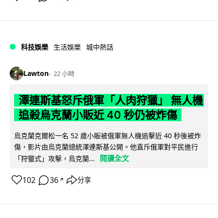
科技娛樂
生活娛樂
城中熱話
Lawton
22 小時
澤連斯基怒斥俄軍「人肉狩獵」 無人機
追殺烏克蘭小販近 40 秒仍被炸傷
烏克蘭克爾松一名 52 歲小販被俄軍無人機追擊近 40 秒後被炸
傷，影片由烏克蘭總統澤連斯基公開。他直斥俄軍對平民進行
閱讀全文
「狩獵式」攻擊，烏克蘭...
102
36
分享
↗