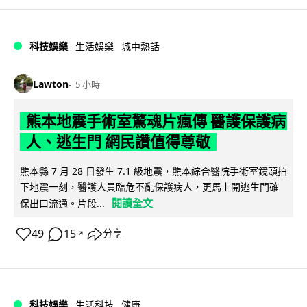
科技娛樂
生活娛樂
城中熱話
Lawton
5 小時
熊本地震手術室驚魂片瘋傳 醫護保護病
人、逃生門 網民讚值得尊敬
熊本縣 7 月 28 日發生 7.1 級地震，熊本綜合醫院手術室鏡頭拍
下地震一刻，醫護人員臨危不亂保護病人，更馬上開逃生門確
閱讀全文
保出口流通。片段...
49
15
分享
↗
科技娛樂
生活科技
健康