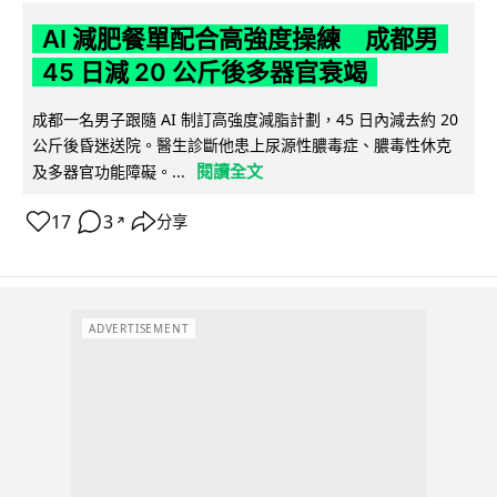
AI 減肥餐單配合高強度操練 成都男
45 日減 20 公斤後多器官衰竭
成都一名男子跟隨 AI 制訂高強度減脂計劃，45 日內減去約 20
公斤後昏迷送院。醫生診斷他患上尿源性膿毒症、膿毒性休克
閱讀全文
及多器官功能障礙。...
17
3
分享
↗
ADVERTISEMENT