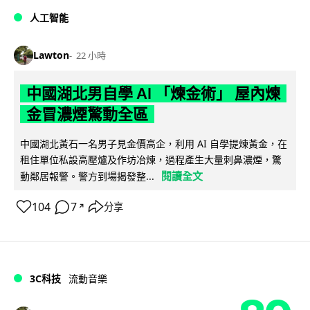
人工智能
Lawton
22 小時
中國湖北男自學 AI 「煉金術」 屋內煉
金冒濃煙驚動全區
中國湖北黃石一名男子見金價高企，利用 AI 自學提煉黃金，在
租住單位私設高壓爐及作坊冶煉，過程產生大量刺鼻濃煙，驚
閱讀全文
動鄰居報警。警方到場揭發整...
104
7
分享
↗
3C科技
流動音樂