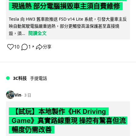
現過熱 部分電腦損毀車主須自費維修
Tesla 向 HW3 舊車款推送 FSD v14 Lite 系統，引發大量車主反
映自動駕駛電腦嚴重過熱，部分更觸發高溫保護甚至直接燒
閱讀全文
毀，須...
10
1
分享
↗
3C科技
手提電話
Vin
3 日
【試玩】本地製作《HK Driving
Game》真實路線重現 操控有驚喜但流
暢度仍需改善