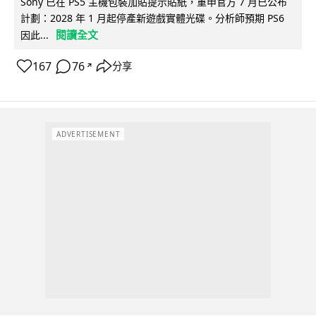
Sony 已在 PS5 主機包裝加貼提示貼紙，重申官方 7 月已公布
計劃：2028 年 1 月起停產新遊戲實體光碟。分析師預期 PS6
閱讀全文
因此...
167
76
分享
↗
ADVERTISEMENT