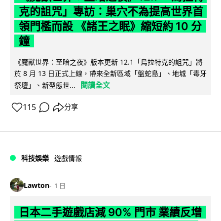
克的詛咒」專訪：巢穴不為提高世界首
領門檻而設 《諸王之眠》縮短約 10 分
鐘
《魔獸世界：至暗之夜》版本更新 12.1「烏拉特克的詛咒」將
於 8 月 13 日正式上線，帶來全新區域「盤蛇島」、地城「毒牙
閱讀全文
祭壇」、新型態世...
115
分享
科技娛樂
遊戲情報
Lawton
1 日
日本二手遊戲店減 90% 門市 業績反增