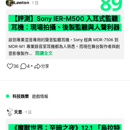
89
Lawton
1 日
【評測】Sony IER-M500 入耳式監聽
耳機：現場拍攝、後製監聽與人聲利器
談到專業混音專用的聲音監聽耳機，Sony 經典 MDR-7506 到
MDR-M1 專業錄音室耳機都為人熟悉。而現在舞台製作者與創
閱讀全文
意影像製作...
36
4
分享
↗
科技娛樂
遊戲情報
天恩
1 日
《魔獸世界：至暗之夜》12.1 「烏拉特