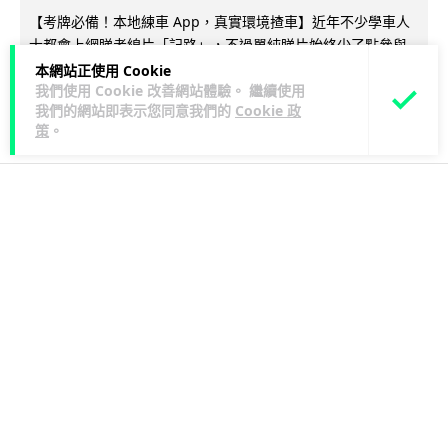
【考牌必備！本地練車 App，真實環境揸車】近年不少學車人
士都會上網睇考線片「記路」，不過單純睇片始終少了點參與
閱讀全文
感。最近 App Store...
本網站正使用 Cookie
我們使用 Cookie 改善網站體驗。 繼續使用
我們的網站即表示您同意我們的
Cookie 政
849
64
分享
↗
策
。
人工智能
arthur
1 日
港大工程學院研極簡架構晶片 搜尋速度
勝標準 CPU 1 億倍
港大團隊研發極簡架構模擬內容尋址記憶體（CAM）晶片，用
二硫化鉬及半金屬銻克服傳輸瓶頸，漢明距離計算速度比標準
閱讀全文
CPU快1億倍，每次搜尋耗能低...