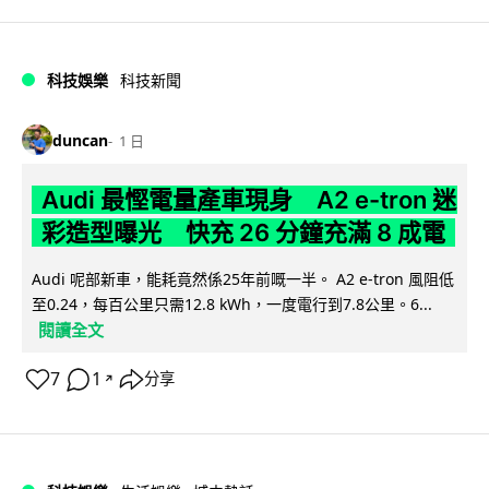
科技娛樂
科技新聞
duncan
1 日
Audi 最慳電量產車現身 A2 e-tron 迷
彩造型曝光 快充 26 分鐘充滿 8 成電
Audi 呢部新車，能耗竟然係25年前嘅一半。 A2 e-tron 風阻低
至0.24，每百公里只需12.8 kWh，一度電行到7.8公里。6...
閱讀全文
7
1
分享
↗