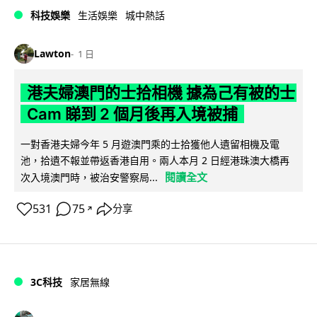
科技娛樂
生活娛樂
城中熱話
Lawton
1 日
港夫婦澳門的士拾相機 據為己有被的士
Cam 睇到 2 個月後再入境被捕
一對香港夫婦今年 5 月遊澳門乘的士拾獲他人遺留相機及電
池，拾遺不報並帶返香港自用。兩人本月 2 日經港珠澳大橋再
閱讀全文
次入境澳門時，被治安警察局...
531
75
分享
↗
3C科技
家居無線