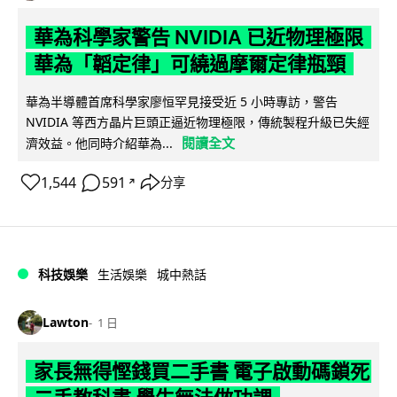
華為科學家警告 NVIDIA 已近物理極限
華為「韜定律」可繞過摩爾定律瓶頸
華為半導體首席科學家廖恒罕見接受近 5 小時專訪，警告
NVIDIA 等西方晶片巨頭正逼近物理極限，傳統製程升級已失經
閱讀全文
濟效益。他同時介紹華為...
1,544
591
分享
↗
科技娛樂
生活娛樂
城中熱話
Lawton
1 日
家長無得慳錢買二手書 電子啟動碼鎖死