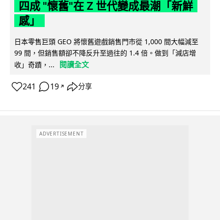
四成 "懷舊"在 Z 世代變成最潮「新鮮
感」
日本零售巨頭 GEO 將懷舊遊戲銷售門市從 1,000 間大幅減至
99 間，但銷售額卻不降反升至過往的 1.4 倍。做到「減店增
閱讀全文
收」奇蹟，...
241
19
分享
↗
ADVERTISEMENT