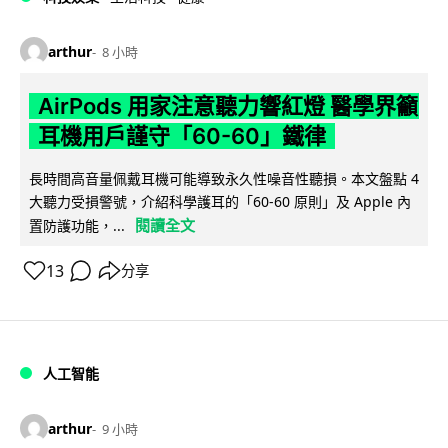
arthur
8 小時
AirPods 用家注意聽力響紅燈 醫學界籲
耳機用戶謹守「60-60」鐵律
長時間高音量佩戴耳機可能導致永久性噪音性聽損。本文盤點 4
大聽力受損警號，介紹科學護耳的「60-60 原則」及 Apple 內
閱讀全文
置防護功能，...
13
分享
人工智能
arthur
9 小時