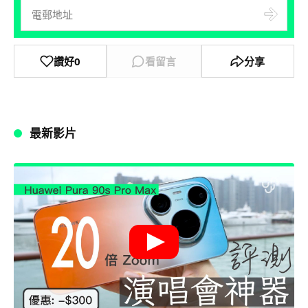
讚好
0
看留言
分享
最新影片