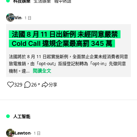
科技娛樂
生活娛樂
城中熱話
Vin
1 日
法國 8 月 11 日出新例 未經同意嚴禁
Cold Call 違規企業最高罰 345 萬
法國將於 8 月 11 日起實施新例，全面禁止企業未經消費者同意
致電推銷，由「opt-out」拒接登記制轉為「opt-in」先徵同意
閱讀全文
機制。違...
329
26
分享
↗
人工智能
Lawton
1 日