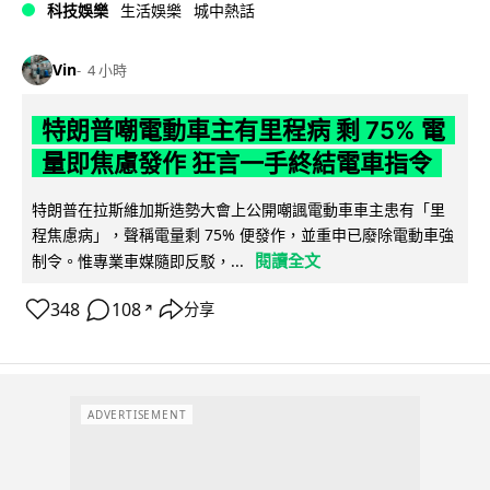
科技娛樂
生活娛樂
城中熱話
Vin
4 小時
特朗普嘲電動車主有里程病 剩 75% 電
量即焦慮發作 狂言一手終結電車指令
特朗普在拉斯維加斯造勢大會上公開嘲諷電動車車主患有「里
程焦慮病」，聲稱電量剩 75% 便發作，並重申已廢除電動車強
閱讀全文
制令。惟專業車媒隨即反駁，...
348
108
分享
↗
ADVERTISEMENT