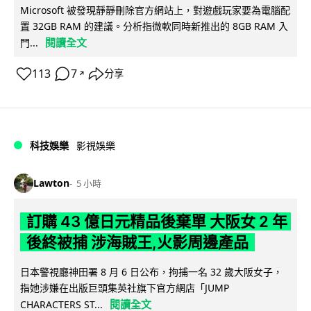
Microsoft 被發現靜靜刪除官方網站上，對遊戲玩家要為電腦配
置 32GB RAM 的建議。分析指微軟同時新推出的 8GB RAM 入
閱讀全文
門...
113
7
分享
↗
科技娛樂
影視娛樂
Lawton
5 小時
訂購 43 億日元精品後棄單 大阪女 2 年
後終被捕 涉海賊王,火影周邊產品
日本警視廳神田署 8 月 6 日公布，拘捕一名 32 歲大阪女子，
指她涉嫌在出版巨頭集英社旗下官方網店「JUMP
閱讀全文
CHARACTERS ST...