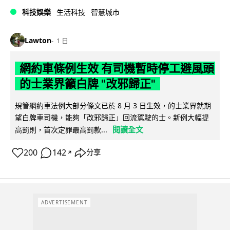
科技娛樂
生活科技
智慧城市
Lawton
1 日
網約車條例生效 有司機暫時停工避風頭
的士業界籲白牌 "改邪歸正"
規管網約車法例大部分條文已於 8 月 3 日生效，的士業界就期
望白牌車司機，能夠「改邪歸正」回流駕駛的士。新例大幅提
閱讀全文
高罰則，首次定罪最高罰款...
200
142
分享
↗
ADVERTISEMENT