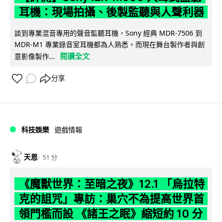
耳機：現場拍攝、後製監聽與人聲利器
談到專業混音專用的聲音監聽耳機，Sony 經典 MDR-7506 到
MDR-M1 專業錄音室耳機都為人熟悉。而現在舞台製作者與創
閱讀全文
意影像製作...
分享
科技娛樂
遊戲情報
天恩
51 分
《魔獸世界：至暗之夜》12.1 「烏拉特
克的詛咒」專訪：巢穴不為提高世界首
領門檻而設 《諸王之眠》縮短約 10 分