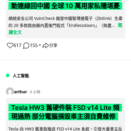
動連線回中國 全球 10 萬用家私隱堪憂
網絡安全公司 VulnCheck 揭發中國智博通電子（Zbtlink）生產
閱
的 20 多款路由器內置後門程式「Endlessdoors」（無盡...
讀全文
617
155
分享
↗
人工智能
arthur
9 小時
Tesla HW3 舊硬件裝 FSD v14 Lite 頻
現過熱 部分電腦損毀車主須自費維修
Tesla 向 HW3 舊車款推送 FSD v14 Lite 系統，引發大量車主反