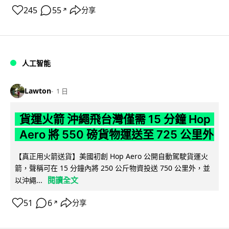
245
55
分享
↗
人工智能
Lawton
1 日
貨運火箭 沖繩飛台灣僅需 15 分鐘 Hop
Aero 將 550 磅貨物運送至 725 公里外
【真正用火箭送貨】美國初創 Hop Aero 公開自動駕駛貨運火
箭，聲稱可在 15 分鐘內將 250 公斤物資投送 750 公里外，並
閱讀全文
以沖繩...
51
6
分享
↗