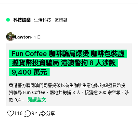
科技娛樂
生活科技
區塊鏈
Lawton
1 日
Fun Coffee 咖啡騙局爆煲 咖啡包裝虛
擬貨幣投資騙局 港澳警拘 8 人涉款
9,400 萬元
香港警方聯同澳門司警搗破以養生咖啡生意包裝的虛擬貨幣投
資騙局 Fun Coffee，兩地共拘捕 8 人，接獲逾 200 宗舉報，涉
閱讀全文
款 9,4...
116
9
分享
↗