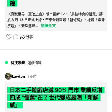
鐘
《魔獸世界：至暗之夜》版本更新 12.1「烏拉特克的詛咒」將
於 8 月 13 日正式上線，帶來全新區域「盤蛇島」、地城「毒牙
閱讀全文
祭壇」、新型態世...
分享
科技娛樂
遊戲情報
Lawton
1 小時
日本二手遊戲店減 90% 門市 業績反增
四成 "懷舊"在 Z 世代變成最潮「新鮮
感」