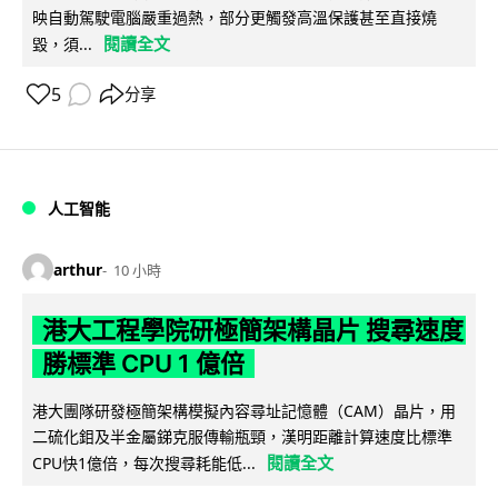
映自動駕駛電腦嚴重過熱，部分更觸發高溫保護甚至直接燒
閱讀全文
毀，須...
5
分享
人工智能
arthur
10 小時
港大工程學院研極簡架構晶片 搜尋速度
勝標準 CPU 1 億倍
港大團隊研發極簡架構模擬內容尋址記憶體（CAM）晶片，用
二硫化鉬及半金屬銻克服傳輸瓶頸，漢明距離計算速度比標準
閱讀全文
CPU快1億倍，每次搜尋耗能低...