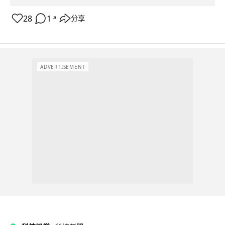
28
1
分享
↗
ADVERTISEMENT