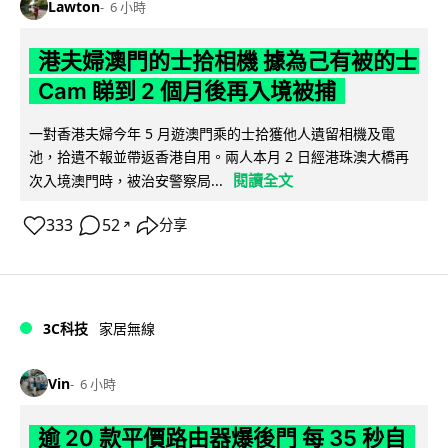
Lawton
6 小時
港夫婦澳門的士拾相機 據為己有被的士
Cam 睇到 2 個月後再入境被捕
一對香港夫婦今年 5 月遊澳門乘的士拾獲他人遺留相機及電
池，拾遺不報並帶返香港自用。兩人本月 2 日經港珠澳大橋再
閱讀全文
次入境澳門時，被治安警察局...
333
52
分享
↗
3C科技
家居無線
Vin
6 小時
逾 20 款平價路由器爆後門 每 35 秒自