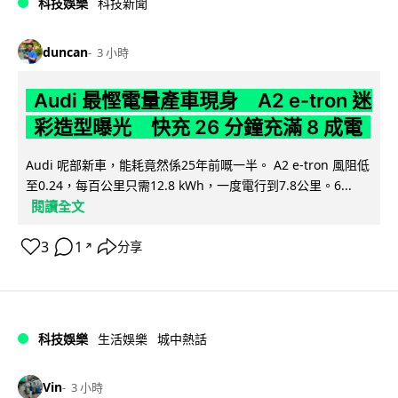
科技娛樂
科技新聞
duncan
3 小時
Audi 最慳電量產車現身 A2 e-tron 迷
彩造型曝光 快充 26 分鐘充滿 8 成電
Audi 呢部新車，能耗竟然係25年前嘅一半。 A2 e-tron 風阻低
至0.24，每百公里只需12.8 kWh，一度電行到7.8公里。6...
閱讀全文
3
1
分享
↗
科技娛樂
生活娛樂
城中熱話
Vin
3 小時