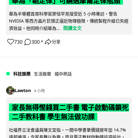
華為「韜定律」可繞過摩爾定律瓶頸
華為半導體首席科學家廖恒罕見接受近 5 小時專訪，警告
NVIDIA 等西方晶片巨頭正逼近物理極限，傳統製程升級已失經
閱讀全文
濟效益。他同時介紹華為...
730
300
分享
↗
科技娛樂
生活娛樂
城中熱話
Lawton
4 小時
家長無得慳錢買二手書 電子啟動碼鎖死
二手教科書 學生無法做功課
社福界立法會議員陳文宜指，一間中學書單價錢按年加 14.7%
遠超通漲，令家長難以負擔。而且電子教材啟動碼這項設計，