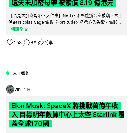
遺失未加密母帶 被索償 8.19 億港元
【唔見未加密母帶咁大件事】Netflix 洛杉磯辦公室被竊，未上
映的 Nicolas Cage 電影《Fortitude》母帶亦告失蹤。電影...
閱讀全文
168
9
分享
↗
人工智能
Vin
1 日
Elon Musk: SpaceX 將挑戰萬億年收
入 目標明年數據中心上太空 Starlink 覆
蓋全球170國