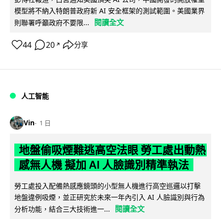
模型將不納入特朗普政府新 AI 安全框架的測試範圍。美國業界
閱讀全文
則聯署呼籲政府不要限...
44
20
分享
↗
人工智能
Vin
1 日
地盤偷吸煙難逃高空法眼 勞工處出動熱
感無人機 擬加 AI 人臉識別精準執法
勞工處投入配備熱感應鏡頭的小型無人機進行高空巡邏以打擊
地盤違例吸煙，並正研究於未來一年內引入 AI 人臉識別與行為
閱讀全文
分析功能，結合三大技術進一...