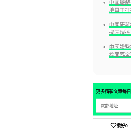
中國遊戲代
地員工打
中國研發
擬表現達 
中國證監
橋面臨全
更多精彩文章每日
讚好
0