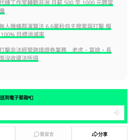
練工作室轉戰非洲 月薪 500 至 1000 元聘當
機
無人機蜂群演算法 6.6毫秒自主搜索與打擊 模
100% 目標消滅率
打擊非法經營跨境證券業務 老虎、富途、長
面沒收違法所得
📮
送到電子郵箱
看留言
分享