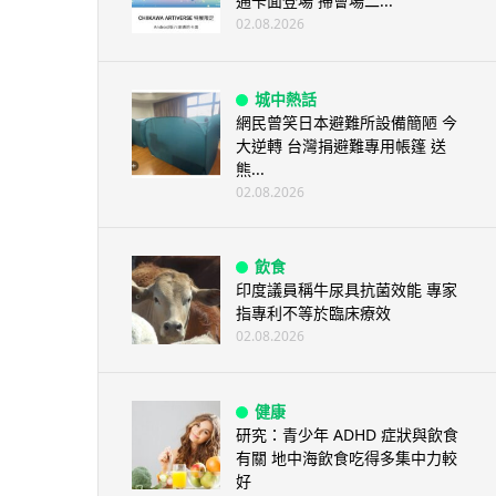
通卡面登場 掃會場二...
02.08.2026
城中熱話
網民曾笑日本避難所設備簡陋 今
大逆轉 台灣捐避難專用帳篷 送
熊...
02.08.2026
飲食
印度議員稱牛尿具抗菌效能 專家
指專利不等於臨床療效
02.08.2026
健康
研究：青少年 ADHD 症狀與飲食
有關 地中海飲食吃得多集中力較
好