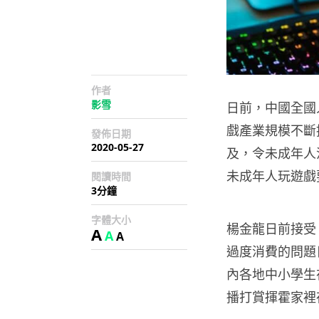
作者
影雪
日前，中國全國
戲產業規模不斷
發佈日期
2020-05-27
及，令未成年人
未成年人玩遊戲
閱讀時間
3分鐘
字體大小
楊金龍日前接受
A
A
A
過度消費的問題
內各地中小學生
播打賞揮霍家裡