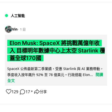
人工智能
Vin
1 日
Elon Musk: SpaceX 將挑戰萬億年收
入 目標明年數據中心上太空 Starlink 覆
蓋全球170國
SpaceX 公佈最新第二季業績，受惠 Starlink 與 AI 業務帶動，
閱讀
季度收入按年飆升 92% 至 78 億美元。行政總裁 Elon...
全文
129
17
分享
↗