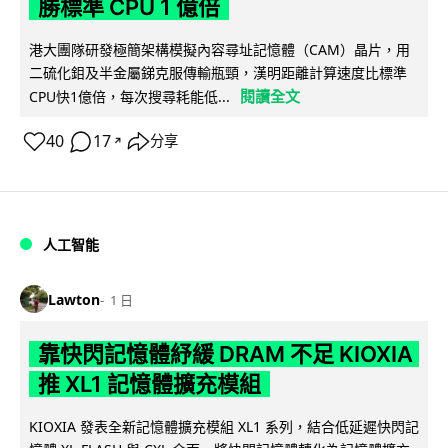
勝標準 CPU 1 億倍
港大團隊研發極簡架構模擬內容尋址記憶體（CAM）晶片，用
二硫化鉬及半金屬銻克服傳輸瓶頸，漢明距離計算速度比標準
閱讀全文
CPU快1億倍，每次搜尋耗能低...
40
17
分享
↗
人工智能
Lawton
1 日
靠快閃記憶體紓緩 DRAM 不足 KIOXIA
推 XL1 記憶體擴充模組
KIOXIA 發表全新記憶體擴充模組 XL1 系列，結合低延遲快閃記