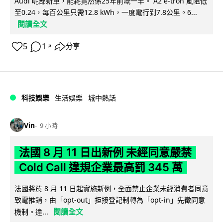
Audi 呢部新車，能耗竟然係25年前嘅一半。 A2 e-tron 風阻低
至0.24，每百公里只需12.8 kWh，一度電行到7.8公里。6...
閱讀全文
5
1
分享
↗
科技娛樂
生活娛樂
城中熱話
Vin
9 小時
法國 8 月 11 日出新例 未經同意嚴禁
Cold Call 違規企業最高罰 345 萬
法國將於 8 月 11 日起實施新例，全面禁止企業未經消費者同意
致電推銷，由「opt-out」拒接登記制轉為「opt-in」先徵同意
閱讀全文
機制。違...