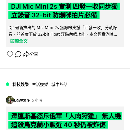
DJI Mic Mini 2s 實測 四發一收同步獨
立錄音 32-bit 防爆咪拍片必備
DJI 最新推出的 Mic Mini 2s 無線咪支援「四發一收」分軌錄
音，並首度下放 32-bit Float 浮點內錄功能。本文經實測其...
閱讀全文
分享
科技娛樂
生活娛樂
城中熱話
Lawton
5 小時
澤連斯基怒斥俄軍「人肉狩獵」 無人機
追殺烏克蘭小販近 40 秒仍被炸傷