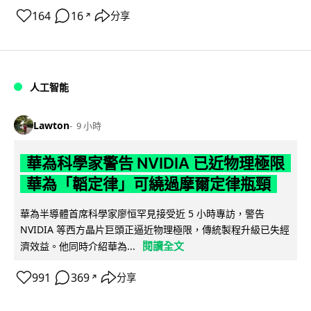
164
16
分享
↗
人工智能
Lawton
9 小時
華為科學家警告 NVIDIA 已近物理極限
華為「韜定律」可繞過摩爾定律瓶頸
華為半導體首席科學家廖恒罕見接受近 5 小時專訪，警告
NVIDIA 等西方晶片巨頭正逼近物理極限，傳統製程升級已失經
閱讀全文
濟效益。他同時介紹華為...
991
369
分享
↗