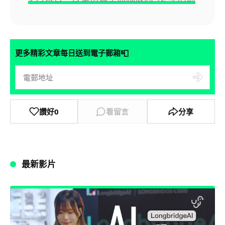
📮
更多精彩文章每日送到電子郵箱
讚好
0
看留言
分享
最新影片