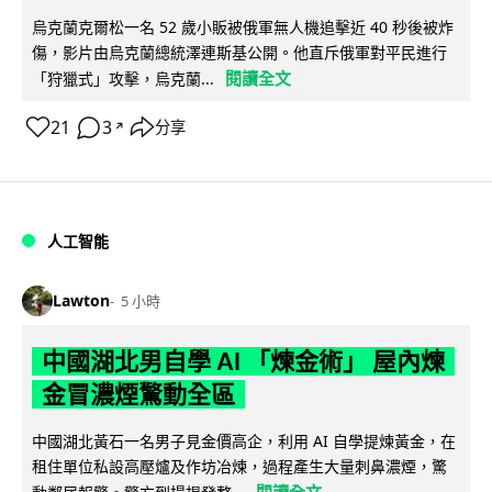
烏克蘭克爾松一名 52 歲小販被俄軍無人機追擊近 40 秒後被炸
傷，影片由烏克蘭總統澤連斯基公開。他直斥俄軍對平民進行
閱讀全文
「狩獵式」攻擊，烏克蘭...
21
3
分享
↗
人工智能
Lawton
5 小時
中國湖北男自學 AI 「煉金術」 屋內煉
金冒濃煙驚動全區
中國湖北黃石一名男子見金價高企，利用 AI 自學提煉黃金，在
租住單位私設高壓爐及作坊冶煉，過程產生大量刺鼻濃煙，驚
閱讀全文