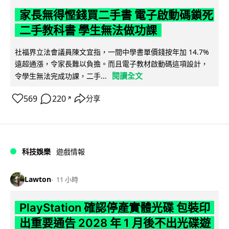
家長無得慳錢買二手書 電子啟動碼鎖死
二手教科書 學生無法做功課
社福界立法會議員陳文宜指，一間中學書單價錢按年加 14.7%
遠超通漲，令家長難以負擔。而且電子教材啟動碼這項設計，
閱讀全文
令學生無法完成功課，二手...
569
220
分享
↗
科技娛樂
遊戲情報
Lawton
11 小時
PlayStation 確認停產實體光碟 包裝印
出重要通告 2028 年 1 月後不出光碟遊