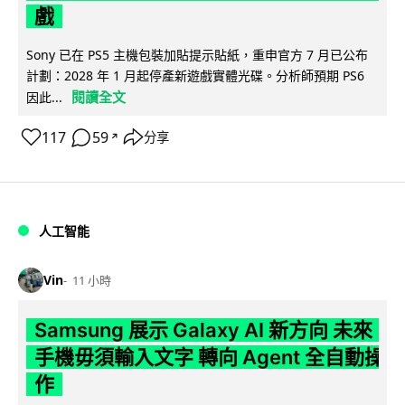
戲
Sony 已在 PS5 主機包裝加貼提示貼紙，重申官方 7 月已公布
計劃：2028 年 1 月起停產新遊戲實體光碟。分析師預期 PS6
閱讀全文
因此...
117
59
分享
↗
人工智能
Vin
11 小時
Samsung 展示 Galaxy AI 新方向 未來
手機毋須輸入文字 轉向 Agent 全自動操
作