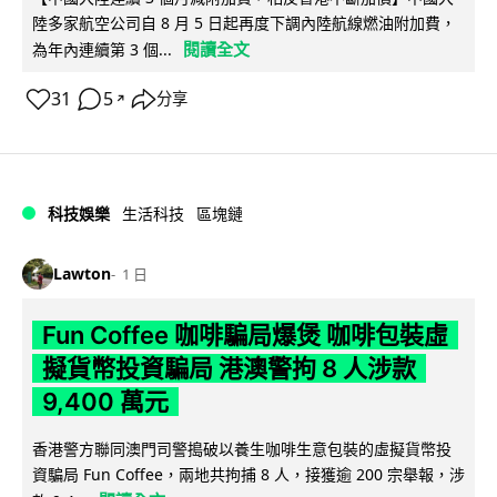
陸多家航空公司自 8 月 5 日起再度下調內陸航線燃油附加費，
閱讀全文
為年內連續第 3 個...
31
5
分享
↗
科技娛樂
生活科技
區塊鏈
Lawton
1 日
Fun Coffee 咖啡騙局爆煲 咖啡包裝虛
擬貨幣投資騙局 港澳警拘 8 人涉款
9,400 萬元
香港警方聯同澳門司警搗破以養生咖啡生意包裝的虛擬貨幣投
資騙局 Fun Coffee，兩地共拘捕 8 人，接獲逾 200 宗舉報，涉