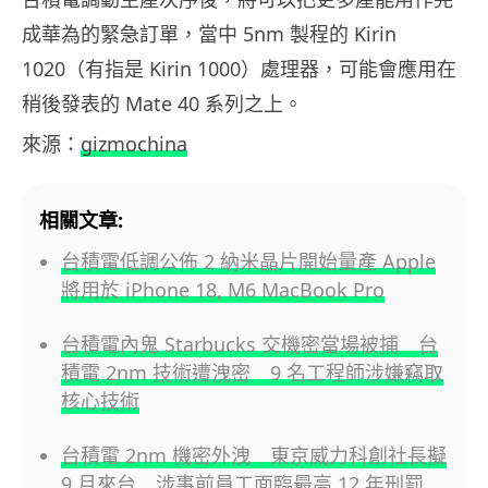
成華為的緊急訂單，當中 5nm 製程的 Kirin
1020（有指是 Kirin 1000）處理器，可能會應用在
稍後發表的 Mate 40 系列之上。
來源：
gizmochina
相關文章:
台積電低調公佈 2 納米晶片開始量產 Apple
將用於 iPhone 18, M6 MacBook Pro
台積電內鬼 Starbucks 交機密當場被捕 台
積電 2nm 技術遭洩密 9 名工程師涉嫌竊取
核心技術
台積電 2nm 機密外洩 東京威力科創社長擬
9 月來台 涉事前員工面臨最高 12 年刑罰