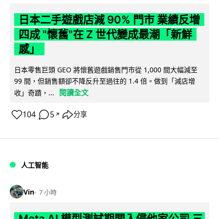
日本二手遊戲店減 90% 門市 業績反增
四成 "懷舊"在 Z 世代變成最潮「新鮮
感」
日本零售巨頭 GEO 將懷舊遊戲銷售門市從 1,000 間大幅減至
99 間，但銷售額卻不降反升至過往的 1.4 倍。做到「減店增
閱讀全文
收」奇蹟，...
104
5
分享
↗
人工智能
Vin
7 小時
Meta AI 模型測試期間入侵他家公司 三