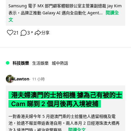
Samsung 電子 MX 部門顧客體驗辦公室主管兼副總裁 Jay Kim
閱讀全
表示，品牌正推動 Galaxy AI 邁向全自動化 Agent...
文
21
3
分享
↗
科技娛樂
生活娛樂
城中熱話
Lawton
11 小時
港夫婦澳門的士拾相機 據為己有被的士
Cam 睇到 2 個月後再入境被捕
一對香港夫婦今年 5 月遊澳門乘的士拾獲他人遺留相機及電
池，拾遺不報並帶返香港自用。兩人本月 2 日經港珠澳大橋再
閱讀全文
次入境澳門時，被治安警察局...