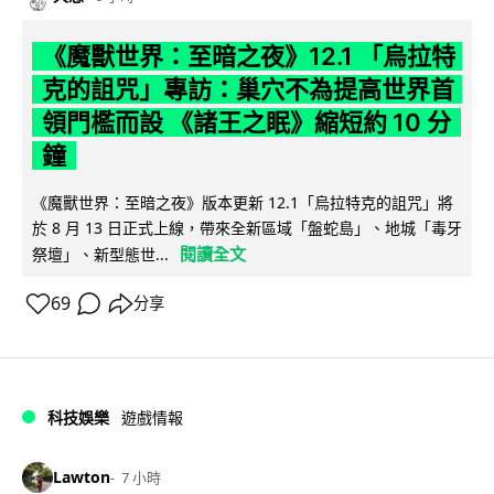
《魔獸世界：至暗之夜》12.1 「烏拉特
克的詛咒」專訪：巢穴不為提高世界首
領門檻而設 《諸王之眠》縮短約 10 分
鐘
《魔獸世界：至暗之夜》版本更新 12.1「烏拉特克的詛咒」將
於 8 月 13 日正式上線，帶來全新區域「盤蛇島」、地城「毒牙
閱讀全文
祭壇」、新型態世...
69
分享
科技娛樂
遊戲情報
Lawton
7 小時