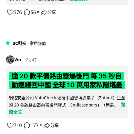
376
56
分享
↗
3C科技
家居無線
Vin
12 小時
逾 20 款平價路由器爆後門 每 35 秒自
動連線回中國 全球 10 萬用家私隱堪憂
網絡安全公司 VulnCheck 揭發中國智博通電子（Zbtlink）生產
閱
的 20 多款路由器內置後門程式「Endlessdoors」（無盡...
讀全文
710
177
分享
↗