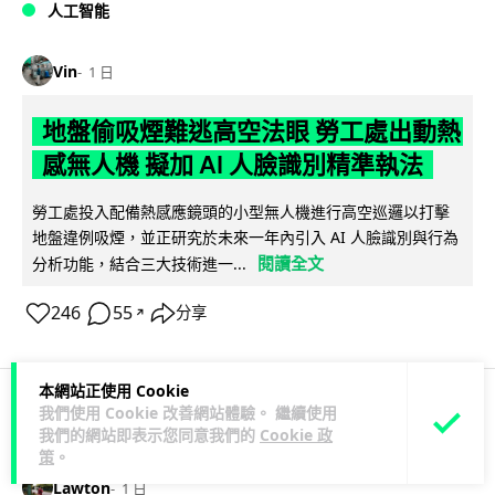
人工智能
Vin
1 日
地盤偷吸煙難逃高空法眼 勞工處出動熱
感無人機 擬加 AI 人臉識別精準執法
勞工處投入配備熱感應鏡頭的小型無人機進行高空巡邏以打擊
地盤違例吸煙，並正研究於未來一年內引入 AI 人臉識別與行為
閱讀全文
分析功能，結合三大技術進一...
246
55
分享
↗
本網站正使用 Cookie
我們使用 Cookie 改善網站體驗。 繼續使用
人工智能
我們的網站即表示您同意我們的
Cookie 政
策
。
Lawton
1 日