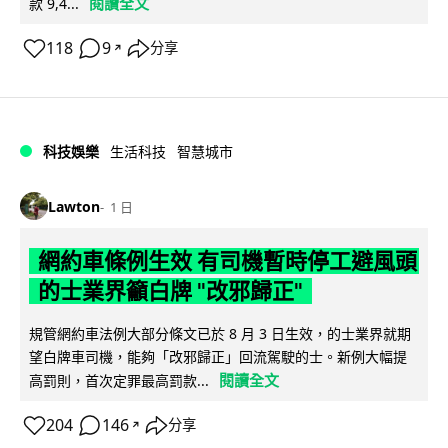
閱讀全文
款 9,4...
118
9
分享
↗
科技娛樂
生活科技
智慧城市
Lawton
1 日
網約車條例生效 有司機暫時停工避風頭
的士業界籲白牌 "改邪歸正"
規管網約車法例大部分條文已於 8 月 3 日生效，的士業界就期
望白牌車司機，能夠「改邪歸正」回流駕駛的士。新例大幅提
閱讀全文
高罰則，首次定罪最高罰款...
204
146
分享
↗