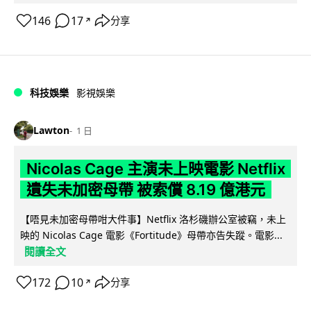
146
17
分享
↗
科技娛樂
影視娛樂
Lawton
1 日
Nicolas Cage 主演未上映電影 Netflix
遺失未加密母帶 被索償 8.19 億港元
【唔見未加密母帶咁大件事】Netflix 洛杉磯辦公室被竊，未上
映的 Nicolas Cage 電影《Fortitude》母帶亦告失蹤。電影...
閱讀全文
172
10
分享
↗