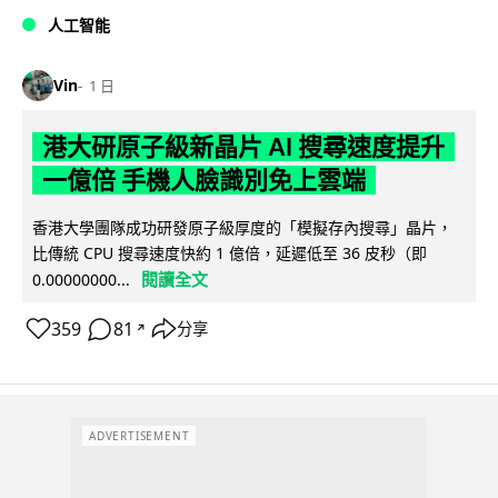
人工智能
Vin
1 日
港大研原子級新晶片 AI 搜尋速度提升
一億倍 手機人臉識別免上雲端
香港大學團隊成功研發原子級厚度的「模擬存內搜尋」晶片，
比傳統 CPU 搜尋速度快約 1 億倍，延遲低至 36 皮秒（即
閱讀全文
0.00000000...
359
81
分享
↗
ADVERTISEMENT