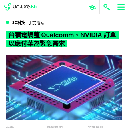
WWDC 2026
GenAI 與雲端科技專區
ERP 與商業 AI
台積電調整 Qualcomm、NVIDIA 訂單 以應付華為緊急需求
3C科技
手提電話
台積電調整 Qualcomm、NVIDIA 訂單
以應付華為緊急需求
作者
發佈日期
閱讀時間