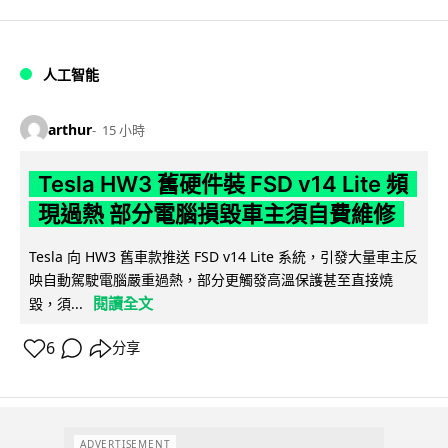
人工智能
arthur
15 小時
Tesla HW3 舊硬件裝 FSD v14 Lite 頻
現過熱 部分電腦損毀車主須自費維修
Tesla 向 HW3 舊車款推送 FSD v14 Lite 系統，引發大量車主反
映自動駕駛電腦嚴重過熱，部分更觸發高溫保護甚至直接燒
閱讀全文
毀，須...
6
分享
ADVERTISEMENT