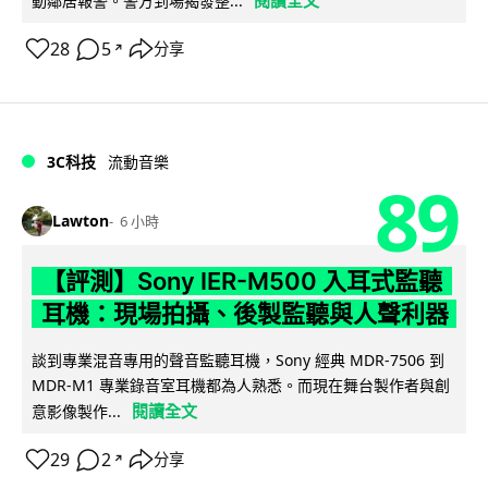
動鄰居報警。警方到場揭發整...
28
5
分享
↗
3C科技
流動音樂
89
Lawton
6 小時
【評測】Sony IER-M500 入耳式監聽
耳機：現場拍攝、後製監聽與人聲利器
談到專業混音專用的聲音監聽耳機，Sony 經典 MDR-7506 到
MDR-M1 專業錄音室耳機都為人熟悉。而現在舞台製作者與創
閱讀全文
意影像製作...
29
2
分享
↗