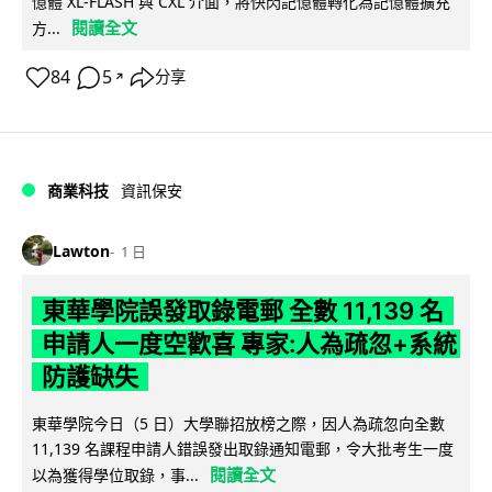
憶體 XL-FLASH 與 CXL 介面，將快閃記憶體轉化為記憶體擴充
閱讀全文
方...
84
5
分享
↗
商業科技
資訊保安
Lawton
1 日
東華學院誤發取錄電郵 全數 11,139 名
申請人一度空歡喜 專家:人為疏忽+系統
防護缺失
東華學院今日（5 日）大學聯招放榜之際，因人為疏忽向全數
11,139 名課程申請人錯誤發出取錄通知電郵，令大批考生一度
閱讀全文
以為獲得學位取錄，事...