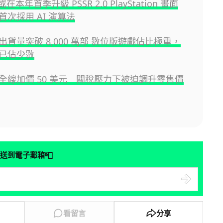
o 或在本年首季升級 PSSR 2.0 PlayStation 畫面
首次採用 AI 演算法
球出貨量突破 8,000 萬部 數位版遊戲佔比極重，
已佔少數
美國全線加價 50 美元 關稅壓力下被迫調升零售價
📮
送到電子郵箱
看留言
分享