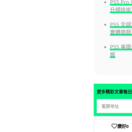
PS5 Pr
升頻技術
PS5 全
實體遊戲
PS5 
格
更多精彩文章每日
讚好
0