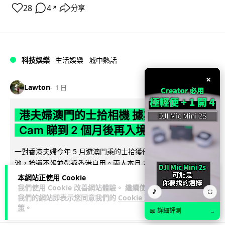
28
4
分享
↗
科技娛樂
生活娛樂
城中熱話
×
Lawton
1 日
港夫婦澳門的士拾相機 據為己有被的士
Cam 睇到 2 個月後再入境被捕
一對香港夫婦今年 5 月遊澳門乘的士拾獲他人遺留相機及電
池，拾遺不報並帶返香港自用。兩人本月 2 日經港珠澳大橋再
閱讀全文
次入境澳門時，被治安警察局...
本網站正使用 Cookie
我們使用 Cookie 改善網站體驗。 繼續使用
🎵
⛶
539
75
分享
我們的網站即表示您同意我們的
Cookie 政
↗
策
。
📖 詳細評測
→