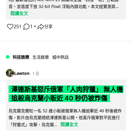
音，並首度下放 32-bit Float 浮點內錄功能。本文經實測其...
閱讀全文
251
1
分享
↗
科技娛樂
生活娛樂
城中熱話
Lawton
1 日
澤連斯基怒斥俄軍「人肉狩獵」 無人機
追殺烏克蘭小販近 40 秒仍被炸傷
烏克蘭克爾松一名 52 歲小販被俄軍無人機追擊近 40 秒後被炸
傷，影片由烏克蘭總統澤連斯基公開。他直斥俄軍對平民進行
閱讀全文
「狩獵式」攻擊，烏克蘭...