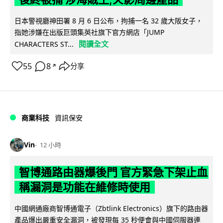
日本警視廳神田署 8 月 6 日公布，拘捕一名 32 歲大阪女子，
指她涉嫌在出版巨頭集英社旗下官方網店「JUMP
閱讀全文
CHARACTERS ST...
55
8
分享
↗
商業科技
資訊保安
Vin
12 小時
智博通路由器爆後門 官方緊急下架止血
稱漏洞是功能在維修時使用
中國網通廠商智博通電子（Zbtlink Electronics）旗下的路由器
產品爆出嚴重安全漏洞，被發現每 35 秒便會與中國伺服器連