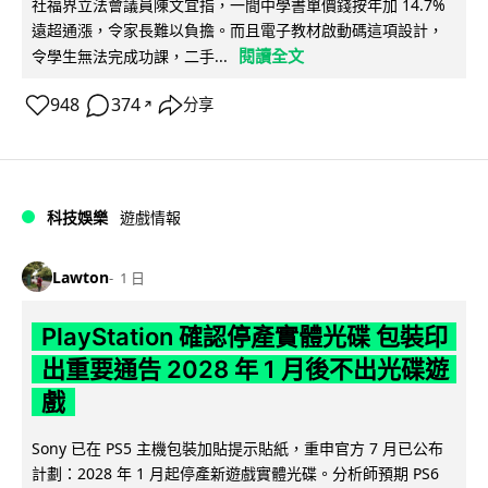
社福界立法會議員陳文宜指，一間中學書單價錢按年加 14.7%
遠超通漲，令家長難以負擔。而且電子教材啟動碼這項設計，
閱讀全文
令學生無法完成功課，二手...
948
374
分享
↗
科技娛樂
遊戲情報
Lawton
1 日
PlayStation 確認停產實體光碟 包裝印
出重要通告 2028 年 1 月後不出光碟遊
戲
Sony 已在 PS5 主機包裝加貼提示貼紙，重申官方 7 月已公布
計劃：2028 年 1 月起停產新遊戲實體光碟。分析師預期 PS6