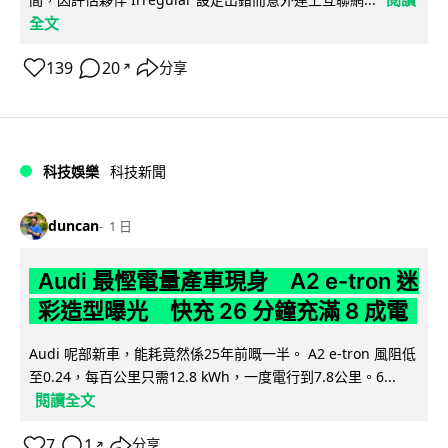
全文
139
20
分享
↗
科技娛樂
科技新聞
duncan
1 日
Audi 最慳電量產車現身 A2 e-tron 迷
彩造型曝光 快充 26 分鐘充滿 8 成電
Audi 呢部新車，能耗竟然係25年前嘅一半。 A2 e-tron 風阻低
至0.24，每百公里只需12.8 kWh，一度電行到7.8公里。6...
閱讀全文
7
1
分享
↗