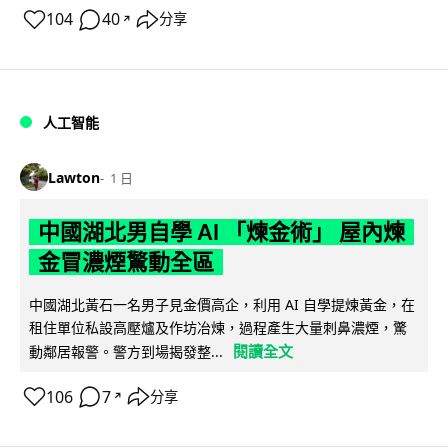
104
40
分享
↗
人工智能
Lawton
1 日
中國湖北男自學 AI 「煉金術」 屋內煉
金冒濃煙驚動全區
中國湖北黃石一名男子見金價高企，利用 AI 自學提煉黃金，在
租住單位私設高壓爐及作坊冶煉，過程產生大量刺鼻濃煙，驚
閱讀全文
動鄰居報警。警方到場揭發整...
106
7
分享
↗