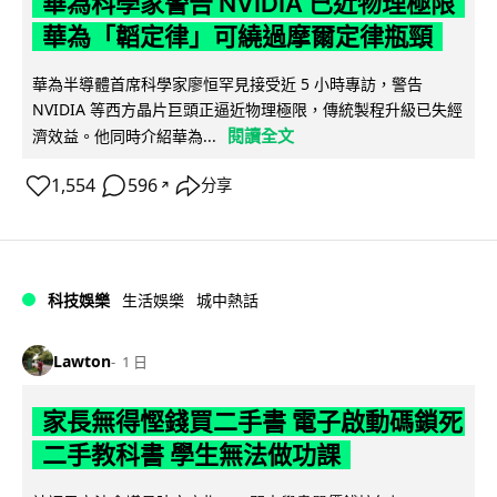
華為科學家警告 NVIDIA 已近物理極限
華為「韜定律」可繞過摩爾定律瓶頸
華為半導體首席科學家廖恒罕見接受近 5 小時專訪，警告
NVIDIA 等西方晶片巨頭正逼近物理極限，傳統製程升級已失經
閱讀全文
濟效益。他同時介紹華為...
1,554
596
分享
↗
科技娛樂
生活娛樂
城中熱話
Lawton
1 日
家長無得慳錢買二手書 電子啟動碼鎖死
二手教科書 學生無法做功課