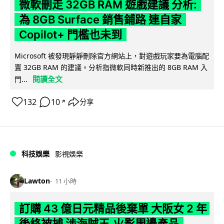
微軟刪走 32GB RAM 遊戲建議 分析:
為 8GB Surface 銷售鋪路 連自家
Copilot+ 門檻也未到
Microsoft 被發現靜靜刪除官方網站上，對遊戲玩家要為電腦配
置 32GB RAM 的建議。分析指微軟同時新推出的 8GB RAM 入
閱讀全文
門...
132
10
分享
↗
科技娛樂
影視娛樂
Lawton
11 小時
訂購 43 億日元精品後棄單 大阪女 2 年
後終被捕 涉海賊王,火影周邊產品