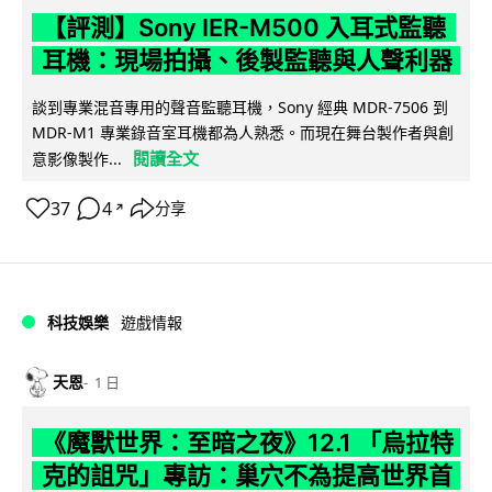
【評測】Sony IER-M500 入耳式監聽
耳機：現場拍攝、後製監聽與人聲利器
談到專業混音專用的聲音監聽耳機，Sony 經典 MDR-7506 到
MDR-M1 專業錄音室耳機都為人熟悉。而現在舞台製作者與創
閱讀全文
意影像製作...
37
4
分享
↗
科技娛樂
遊戲情報
天恩
1 日
《魔獸世界：至暗之夜》12.1 「烏拉特
克的詛咒」專訪：巢穴不為提高世界首