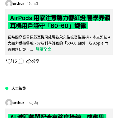
arthur
15 小時
AirPods 用家注意聽力響紅燈 醫學界籲
耳機用戶謹守「60-60」鐵律
長時間高音量佩戴耳機可能導致永久性噪音性聽損。本文盤點 4
大聽力受損警號，介紹科學護耳的「60-60 原則」及 Apple 內
閱讀全文
置防護功能，...
16
分享
人工智能
arthur
16 小時
AI 減肥餐單配合高強度操練 成都男