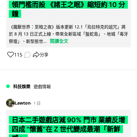
領門檻而設 《諸王之眠》縮短約 10 分
鐘
《魔獸世界：至暗之夜》版本更新 12.1「烏拉特克的詛咒」將
於 8 月 13 日正式上線，帶來全新區域「盤蛇島」、地城「毒牙
閱讀全文
祭壇」、新型態世...
115
分享
科技娛樂
遊戲情報
Lawton
1 日
日本二手遊戲店減 90% 門市 業績反增
四成 "懷舊"在 Z 世代變成最潮「新鮮