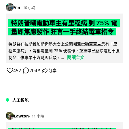
Vin
10 小時
特朗普嘲電動車主有里程病 剩 75% 電
量即焦慮發作 狂言一手終結電車指令
特朗普在拉斯維加斯造勢大會上公開嘲諷電動車車主患有「里
程焦慮病」，聲稱電量剩 75% 便發作，並重申已廢除電動車強
閱讀全文
制令。惟專業車媒隨即反駁，...
452
204
分享
↗
人工智能
Lawton
11 小時