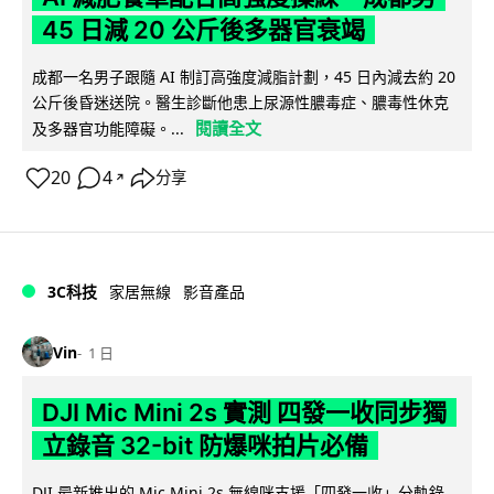
45 日減 20 公斤後多器官衰竭
成都一名男子跟隨 AI 制訂高強度減脂計劃，45 日內減去約 20
公斤後昏迷送院。醫生診斷他患上尿源性膿毒症、膿毒性休克
閱讀全文
及多器官功能障礙。...
20
4
分享
↗
3C科技
家居無線
影音產品
Vin
1 日
DJI Mic Mini 2s 實測 四發一收同步獨
立錄音 32-bit 防爆咪拍片必備
DJI 最新推出的 Mic Mini 2s 無線咪支援「四發一收」分軌錄