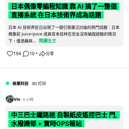
日本偶像零編程知識 靠 AI 搞了一整個
直播系統 在日本技術界成為話題
日本 AI 技術界近日出現了一個引發廣泛討論的熱門話題：日本
偶像前 Juice=Juice 成員宮本佳林在完全沒有編程經驗的情況
閱讀全文
下，僅憑藉與...
194
10
分享
↗
商業科技
3D 打印
Vin
6 小時
中三巴士鐵路迷 自製紙皮遙控巴士 門,
水撥識郁 + 實時GPS報站