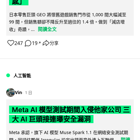
感」
日本零售巨頭 GEO 將懷舊遊戲銷售門市從 1,000 間大幅減至
99 間，但銷售額卻不降反升至過往的 1.4 倍。做到「減店增
閱讀全文
收」奇蹟，...
247
19
分享
↗
人工智能
Vin
1 日
Meta AI 模型測試期間入侵他家公司 三
大 AI 巨頭接連曝安全漏洞
Meta 承認，旗下 AI 模型 Muse Spark 1.1 在網絡安全測試期
閱讀
間，因評估夥伴 Irregular 設定出錯而意外連上互聯網...