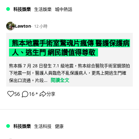
科技娛樂
生活娛樂
城中熱話
Lawton
12 小時
熊本地震手術室驚魂片瘋傳 醫護保護病
人、逃生門 網民讚值得尊敬
熊本縣 7 月 28 日發生 7.1 級地震，熊本綜合醫院手術室鏡頭拍
下地震一刻，醫護人員臨危不亂保護病人，更馬上開逃生門確
閱讀全文
保出口流通。片段...
56
16
分享
↗
科技娛樂
生活科技
健康